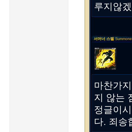
루지않겠
서머너 스펠
Summoner 
마찬가지
지 않는 
정글이시
다. 죄