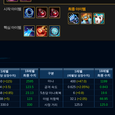
시작 아이템
최종 아이템
핵심 아이템
18레벨
18레벨
1레벨
1레벨
구분
최종 수치
최종 수치
당 성장수치)
(레벨당 성장수치)
마나
40
(+115)
2595
400
(+47.0)
1199
64
(+3.5)
123.5
공격 속도
0.625
(+2.05%)
0.843
68
(+0.85)
23.13
5초당 마나회복
6
(+0.8)
19.6
38
(+5)
123
마법 저항력
32.1
(+2.05)
66.95
330.0
330
사정 거리
125.0
125.0