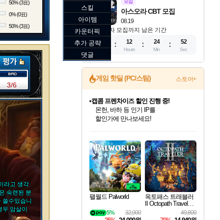
모집
50% (3표)
스킬
아스오라 CBT 모집
0% (0표)
아이템
08.19
50% (3표)
참가자 모집까지 남은 기간
카운터픽
11
12
24
51
추가 공략
Days
Hours
Min
Sec
댓글
게임 핫딜 (PC/스팀)
스토어+
3/6
캡콤 프렌차이즈 할인 진행 중!
몬헌, 바하 등 인기 IP를
할인가에 만나보세요!
인벤게임즈 8월 특별 할인!
드래곤소드: 어웨이크닝 입점!
문명 7 특별 할인!
마블 투혼 파이팅 소울즈 정식출시!
귀무자: 검의 길 예약 판매 중!
비스트 오브 리인카네이션 정식 출시!
커세어 코브 출시 기념 할인!
더 렐릭 퍼스트 가디언 정식 출시
베데스다 40주년 기념 할인 중!
캡콤 일부 상품 상시 할인
스타워즈 은하계 레이서
로블록스 기프트 카드 공식 입점
인기 퍼블리셔 모음!
스팀으로 만나는 드래곤소드!
조선&고려 DLC 출시 예정
마블 히어로 총 출동&화려한 격투!
10% 할인과
게임프릭 신작 IP
해적'섬'을 발전시키자!
설화x하드코어 액션!
베데스다의 명작들을
몬헌 와일즈 & 드래곤즈 도그마2
인벤게임즈에서 10% 추가 적립
Robux를 가장 안전하고
최대 90% 할인가를 만나보세요!
네이버혜택과 함께 만나보세요!
50%할인&추가 적립까지!
네이버 포인트 혜택까지!
이니&베니 혜택까지!
네이버 혜택가와 함께 예약하세요!
할인&네이버혜택으로 만나보세요!
네이버페이 혜택과 만나보세요!
40주년 프로모션으로 만나보세요!
일부 에디션 상시 할인!
혜택으로 예약 판매 중
편안하게 충전하세요
이라고 생각
은 숙련된 분
팰월드 Palworld
옥토패스 트래블러
다 쓸수있습니
II Octopath Traveler I
경우 암살이
I
5%
32,000
49,800