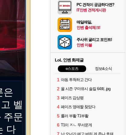
PC 견적이 궁금하다면?
IT인벤 견적게시판
매일매일,
인벤 출석체크!
주사위 굴리고 포인트!
인벤 마블
LoL 인벤 화제글
e스포츠
정보&소식
1
야동 투척하고 간다
2
올 시즌 구마유시 솔킬 64회..jpg
룬은
3
페이즈 감상평
고 벨
4
페이즈 영애짤 찾았다
 주문
5
룰러 부활 T1부활
6
T1이 ㅈㄴ 무서운게
는 다
7
난 오너가 에고 버린 게 존나 호재라고 봄