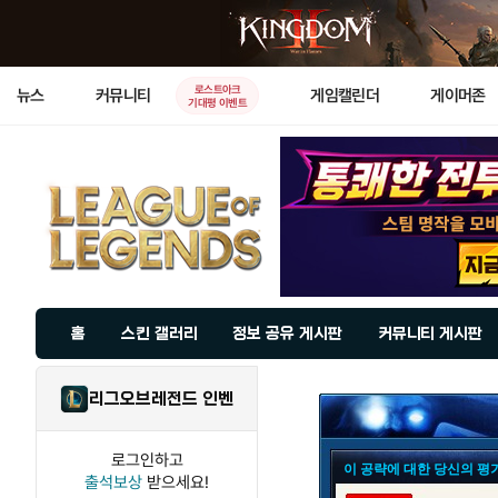
로스트아크
뉴스
커뮤니티
게임캘린더
게이머존
기대평 이벤트
홈
스킨 갤러리
정보 공유 게시판
커뮤니티 게시판
리그오브레전드 인벤
로그인하고
이 공략에 대한 당신의 평
출석보상
받으세요!