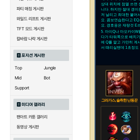
상대 위치에 점멸 쓰면
파티 매칭 게시판
니다. 하지만 절대 갱
저 날리고 최대한 붙어
와일드 리프트 게시판
요. 콤보연습한다고 E
요. 갱호응은 재량것 E
TFT 모드 게시판
5. 마이Q나 마오카이W
다가 타워쪽으로 배치기
칼바람 나락 게시판
에 Q를 깔고 가만히 
서 때리실텐데 1초정도 
포지션 게시판
Top
Jungle
Mid
Bot
Support
그라가스, 술취한 난동꾼
미디어 갤러리
팬아트 카툰 갤러리
동영상 게시판