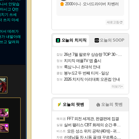
2000이니
·
오너드라이버 차벤러
끝나서 안맞습
마시고 Q먼
배치기 쓰세
저 쓰지 마세
새로고침
걸어서 데려가
다가 내발아래
오늘의 치지직
오늘의 SOOP
안쓰고 달려와
26년 7월 팔로우 상승량 TOP 30 - 월간 치지직
잡담
치지직 애플TV 앱 출시
정보
룩삼 니니 초대석 안내
정보
봉누도2 두 번째 티저 - 일상
클립
2026 치지직 이리대회 오픈컵 안내
정보
더보기+
오늘의 팟벤
오늘의 핫벤
FF7 외전 세계관, 완결편에 집결
해외겜
실버 팰리스 CBT 화제의 순간·후기 모음
실팰
모든 성소 위치 공략 (40개) - 귀환한 영혼 도전과제
비스트
선생님들 차 시동 끌 때 꾸르륵소리나는데
차벤