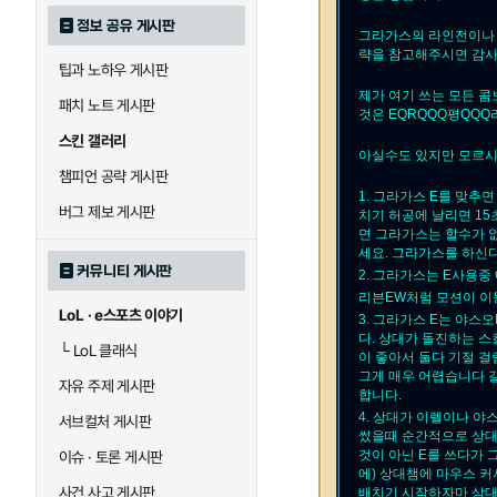
정보 공유 게시판
그라가스의 라인전이나 
략을 참고해주시면 감사
팁과 노하우 게시판
제가 여기 쓰는 모든 
패치 노트 게시판
것은 EQRQQQ평QQ
스킨 갤러리
아실수도 있지만 모르시
챔피언 공략 게시판
1. 그라가스 E를 맞추
버그 제보 게시판
치기 허공에 날리면 1
면 그라가스는 할수가 
세요. 그라가스를 하신
커뮤니티 게시판
2. 그라가스는 E사용중
리븐EW처럼 모션이 이
LoL · e스포츠 이야기
3. 그라가스 E는 야
다. 상대가 돌진하는 
└
LoL 클래식
이 좋아서 둘다 기절 
그게 매우 어렵습니다 
자유 주제 게시판
합니다.
4. 상대가 이렐이나 
서브컬처 게시판
썼을때 순간적으로 상대
것이 아닌 E를 쓰다가
이슈 · 토론 게시판
에) 상대챔에 마우스 커
사건 사고 게시판
배치기 시작하자마 상대가