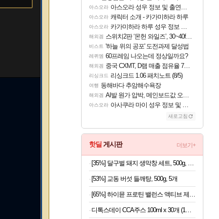
아스오라 성우 정보 및 출연작 모음
아스오라
캐릭터 소개 - 카가미하라 하루
아스오라
카가미하라 하루 성우 정보 및 주요 필모
아스오라
스위치2판 ‘몬헌 와일즈’, 30~40fps 목표 추정
해외겜
'하늘 위의 공포' 도전과제 달성법
비스트
60프레임 나오는데 정상일까요?
레퀴엠
중국 CXMT, D램 매출 점유율 7%…글로벌 4위로 부상
해외겜
리싱크드 1.06 패치노트 (8/5)
리싱크드
동해바다 추암해수욕장
여행
AI발 원가 압박, 메인보드값 오르나
해외겜
아사쿠라 마이 성우 정보 및 주요 필모
아스오라
새로고침
핫딜
게시판
더보기+
[35%] 달구벌 돼지 생막창 세트, 500g, 2봉
[53%] 교동 버섯 들깨탕, 500g, 5개
[65%] 하이뮨 프로틴 밸런스 액티브 제로, 밀크쉐이크, 250ml, 18개
디톡스데이 CCA주스 100ml x 30개 (1개당 497원)