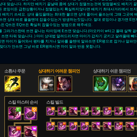
 상대 맞습니다. 하지만 배치기 끝날때 쯤에 상대가 점멸쓰는것에 맞점멸써도 배치기 
이든 로밍이든 급한상황이거나 점멸있는지 확실하지않다면 배치기 최대사거리에서 쓰지
서 배치기 쓰세요. 상대 플있을때는 최대한 붙으면 상대 쫄아서 플쓰는데 그때 그곳에 
Q쓰면 상대 바로 플쓸텐데 잡을수있는거 방생하는짓입니다. 절대 로밍이나 갱가면 E먼
쓰든 Q쓰든 EQ쓰든 확실히 잡을수있는 방법으로 해주세요.
를 그라가스한테 쓰면 끝나는 타이밍에 E쓰면 맞습니다.(마오카이 w타고 올때 살짝 
 쓰면 타워 맞습니다. ) 마이 상대법 알려드리자면 마이가 갑자기 궁키고 달려올때 빼
계시면 마이가 들어와서 평타를 치거나 알파를 쓸텐데 알파쓰면 ER평으로 잡거나 알파
맞다가 안쓰면 그냥 바로 ER평하시면 마이 알파 반응 못합니다.
소환사 주문
상대하기 어려운 챔피언
상대하기 쉬운 챔피언
스킬 마스터 순서
스킬 빌드