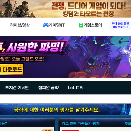
X
최대 90% 할인
라이브/영상
게이밍/IT
게임스토어
8월 프로모션
포지션 게시판
챔피언 공략
LoL DB
가는?
리그 인벤 가족들의 평가
투표