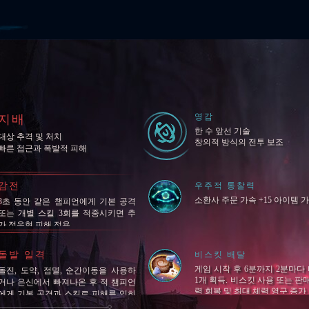
영감
지배
한 수 앞선 기술
대상 추격 및 처치
창의적 방식의 전투 보조
빠른 접근과 폭발적 피해
감전
우주적 통찰력
소환사 주문 가속 +15 아이템 가
3초 동안 같은 챔피언에게 기본 공격
또는 개별 스킬 3회를 적중시키면 추
가 적응형 피해 적용
돌발 일격
비스킷 배달
게임 시작 후 6분까지 2분마다
돌진, 도약, 점멸, 순간이동을 사용하
1개 획득. 비스킷 사용 또는 판매
거나 은신에서 빠져나온 후 적 챔피언
력 회복 및 최대 체력 영구 증가
에게 기본 공격과 스킬로 피해를 입히
면 추…