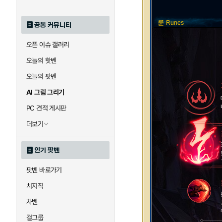
룬
Runes
공통 커뮤니티
오픈 이슈 갤러리
오늘의 핫벤
오늘의 팟벤
AI 그림 그리기
PC 견적 게시판
더보기
인기 팟벤
팟벤 바로가기
치지직
차벤
걸그룹