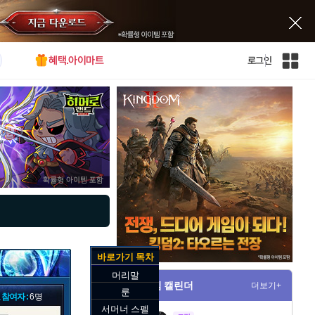
혜택.아이마트
로그인
인
벤
전
체
사
이
트
맵
바로가기 목차
머리말
게임 캘린더
더보기+
룬
 참여자 :
6명
서머너 스펠