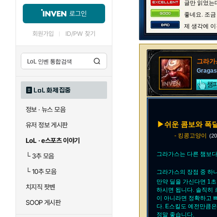
글만 읽었는데
로그인
좋네요. 조금
제 생각에 이
회원가입
ID/PW 찾기
그라가
Gragas
LoL 화제 집중
정보 · 뉴스 모음
▶쉬운 콤보와 폭딜
유저 정보 게시판
- 킹콩고양이
(2
LoL · e스포츠 이야기
그라가스는 다른 챔보다
└
3추 모음
└
10추 모음
그라가스의 장점 중 하
만약 딜을 가신다면 1
치지직 팟벤
하시면 됩니다. 솔직히
이 아니라면 정확하고 
SOOP 게시판
다. E스킬도 예전만큼
정말 좋습니다.