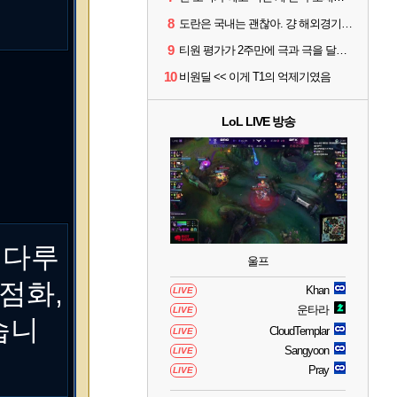
8
도란은 국내는 괜찮아. 걍 해외경기가 개 쓰레기라 그래
9
티원 평가가 2주만에 극과 극을 달리고 있네
10
비원딜 << 이게 T1의 억제기였음
LoL LIVE 방송
 다루
울프
점화,
Khan
LIVE
운타라
LIVE
습니
CloudTemplar
LIVE
Sangyoon
LIVE
Pray
LIVE