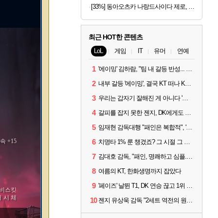
[33%] 동아오츠카 나랑드사이다 제로, 오리지널, 345ml, 24개
최근 HOT한 콘텐츠
LoL
게임
IT
유머
연예
1
'에이밍' 김하람, "팀 내 갈등 반성... 끝까지 뛰고 싶었다"
2
내부 갈등 '에이밍', 결국 KT 떠나 KRX로...'지우'와 트레이드
3
우리는 갑자기 잘해진 게 아니다 '씨맥' 김대호 감독의 자신감
4
갈피를 잡지 못한 젠지, DK에게도 0:2 패배
5
임재현 감독대행 "패인은 복합적", '도란' "팀에 과부하 왔다"
속 +15
6
치명타 1% 룬 챙겼죠? 그 시절 그 감성 '롤 클래식' 30일 출시
7
김대호 감독, "패인, 명쾌하고 심플...다시 힘낼 수 있어"
8
여름의 KT, 한화생명까지 잡았다
9
'페이즈' 날뛴 T1, DK 연승 끊고 1위 지켜
 비스킷
 시 체
10
젠지 유상욱 감독 "2세트 역전의 원인...너무 급했다"