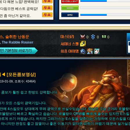
 다 해본 느낌! 완벽해요!
 다듬으면 베스트 공략감!
건 좀 아닌거 같아요.
스, 술취한 난동꾼
0
0
0
, The Rabble Rouser
◀ [모든콤보영상]
019-01-09, 조회수: 43464)
 콤보가 훨씬 쉽고 한방도 강력합니다.
나가 모든 스킬이 광역기입니다.
초안에 4스킬모두 상대에게 무려 광역으로 쓰실수있습니다. 암살은 그냥 근거리 르블랑
 르블랑보다 빠르고 확실하고 쉽습니다. 르블랑이 QRW를 빠르게 쓸수는 있지만 E스킬
빠르게 쓰기 어렵습니다. 하지만 그라가스는 E스킬을 맞추다는 가정하에 모든스킬을 
은 아니지만 판정도 좋고 점멸이나 좋은 이동기가 없다면 피하기 어렵기 때문에 딜가실