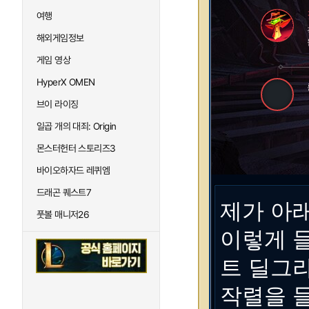
여행
해외게임정보
게임 영상
HyperX OMEN
브이 라이징
일곱 개의 대죄: Origin
몬스터헌터 스토리즈3
바이오하자드 레퀴엠
드래곤 퀘스트7
제가 아
풋볼 매니저26
이렇게 
트 딜그
작렬을 