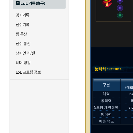
LoL 기록실(구)
경기기록
선수기록
팀 통산
선수 통산
챔피언 픽/밴
레더 랭킹
능력치
Statistics
LoL 프로팀 정보
구분
(레벨
체력
6
공격력
5초당 체력회복
8.
방어력
이동 속도