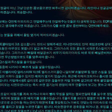
정글이 아닌 그냥 단순한 콤보용으로만 봐주시면 감사하겠습니다. 라인이나 정글공략
하겠습니다. 죄송합니다.
콤보에는 Q언제 터뜨리라고 안말해주는데 안말해주는것들은 다 생략된것입니다. EQR
Q라고 생각해주시면 되겠습니다. 그라가스 Q를 쓰면 콤보 중반부터는 Q연타해주세요.
는 분들을 위해서 꿀팁 몇가지 적어드리겠습니다.
면 E쿨타임이 3초 감소합니다. 반드시 맞춰주세요. 미니언이라도 만약 게임초반에 상대
5초동안 아무것도 못합니다 딜교 해주세요. 그라가스의 모든 콤보의 시작은 E스킬이기 
없습니다. 그라가스가 빠질때 배달궁쓰기 쉬우기 따라가더라도 바로 뒤로 빼실준비하
다면 무슨방법으로도 E를 맞추셔야 합니다.
 Q스킬과 R스킬을 쓸수있습니다.
동중에 나가서 더 빠르게 딜을 넣을수있습니다.
스오E 이렐리아Q 알리스타W 자크E 엘리스거미폼Q 니달리W 르블랑W 등 많은 스킬을 
스킬은 거의다 끊을수 있지만 예외가 몇가지 있습니다. 최근에 리메이크되거나 출시된 
걸립니다. 카밀재사용E 갈리오E 같은것은 끊을려면 카밀 첫번째 갈고리로 벽에 붙었을
갈리오는 시전모션나오는 즉시 쓰면 끊기는데 판정이 매우 안좋아서 보고는 못쓰고 예
야스오같이 이동기를 계속 쓰거나 이속이 빨라 무빙을 잘치는 챔피언일때 E를 실수로 정
 위치에 점멸을 쓰면 배치기를 맞출수있습니다. E플이 E를 쓰다가 점멸로 이동후 계
 그곳으로 순간이동 하는것이기 때문에 E를 못맞춰도(누가봐도 안맞는각 머리속으로 
서를 올리고 점멸을 누르면 E플이 됩니다. 비슷한경우로 갱호응을 하거나 갱, 로밍을 
 그냥 바로 점멸쓰면 (그냥 내가 진짜 E누르는 동시에 상대가 점멸씀 거리가 있는상