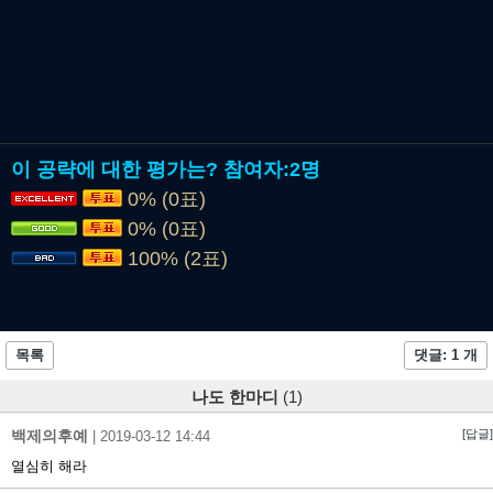
이 공략에 대한 평가는?
참여자:
2명
0% (0표)
0% (0표)
100% (2표)
목록
댓글: 1 개
나도 한마디
(1)
백제의후예
[답글]
|
2019-03-12 14:44
열심히 해라