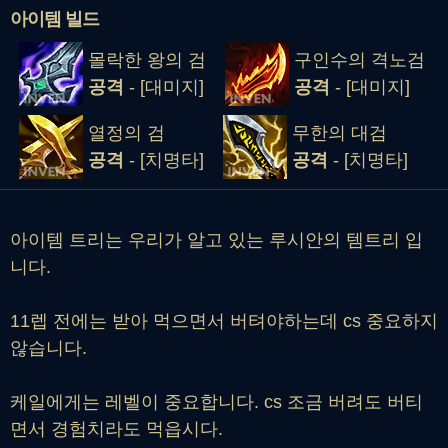
아이템 빌드
몰락한 왕의 검
구인수의 격노검
공격
- [대미지]
공격
- [대미지]
열정의 검
무한의 대검
공격
- [치명타]
공격
- [치명타]
아이템 트리는 우리가 알고 있는 루시안의 템트리 입
니다.
11렙 전에는 받아 먹으면서 버텨야하는데 cs 중요하지
않습니다.
케일에게는 레벨이 중요합니다. cs 조금 버려도 버티
면서 경험치라도 먹읍시다.