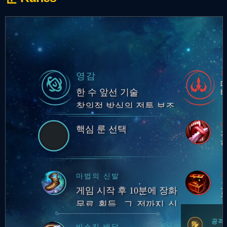
영감
한 수 앞선 기술
창의적 방식의 전투 보조
피
핵심 룬 선택
보
마법의 신발
게임 시작 후 10분에 장화
무료 획득. 그 전까지 신
발류 아이템 구매 불가.
공격
비스킷 배달