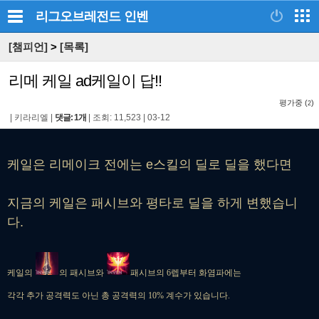
리그오브레전드
인벤
[챔피언]
>
[목록]
리메 케일 ad케일이 답!!
평가중 (
)
2
|
키라리엘
|
댓글: 1개
|
조회: 11,523
|
03-12
케일은 리메이크 전에는 e스킬의 딜로 딜을 했다면
지금의 케일은 패시브와 평타로 딜을 하게 변했습니
다.
케일의
의 패시브와
패시브의 6렙부터 화염파에는
각각 추가 공격력도 아닌 총 공격력의 10% 계수가 있습니다.