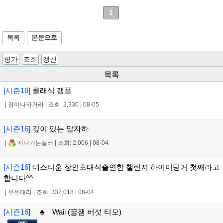
1
목록
본문으로
평가
조회
갱신
목록
[시즌16]
클래식 갱플
|
잠이나자거라
|
조회: 2,330
|
08-05
[시즌16]
깊이 있는 말자하
|
지나가는딜러
|
조회: 2,006
|
08-04
[시즌16]
테스터훈 장인초대석출연한 챌린저 하이머딩거 첫째라고
합니다^^
|
우쓰대리
|
조회: 332,018
|
08-04
[시즌16]
♣ Waii (꿀잼 버섯 티모)