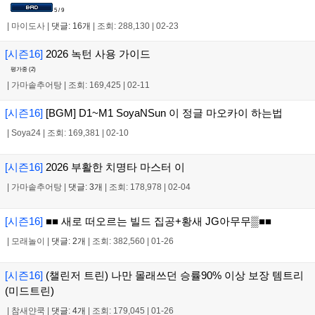
5 / 9
|
마이도사
|
댓글: 16개
|
조회: 288,130
|
02-23
[시즌16]
2026 녹턴 사용 가이드
평가중 (
2
)
|
가마솥추어탕
|
조회: 169,425
|
02-11
[시즌16]
[BGM] D1~M1 SoyaNSun 이 정글 마오카이 하는법
|
Soya24
|
조회: 169,381
|
02-10
[시즌16]
2026 부활한 치명타 마스터 이
|
가마솥추어탕
|
댓글: 3개
|
조회: 178,978
|
02-04
[시즌16]
■■ 새로 떠오르는 빌드 집공+황새 JG아무무▒■■
|
모래놀이
|
댓글: 2개
|
조회: 382,560
|
01-26
[시즌16]
(챌린저 트린) 나만 몰래쓰던 승률90% 이상 보장 템트리
(미드트린)
|
참새얀쿡
|
댓글: 4개
|
조회: 179,045
|
01-26