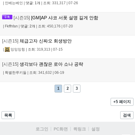
|
인베는베인
|
댓글: 1개
|
조회: 331,317
|
07-26
[시즌15]
[GM]AP 샤코 서폿 설명 길게 안함
|
Fkffhfan
|
댓글: 2개
|
조회: 450,176
|
07-20
[시즌15]
체급고자 신짜오 회생방안
|
잉잉잉힝
|
조회: 319,313
|
07-15
[시즌15]
생각보다 괜찮은 로아 소나 공략
|
특별한루키들
|
조회: 341,632
|
06-19
1
2
3
+5 페이지
목록
검색
로그인
PC화면
퀵링크
설정