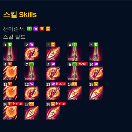
스킬
Skills
선마순서:
스킬 빌드
1
2
3
4
5
6
7
8
9
10
11
12
13
14
15
16
17
18