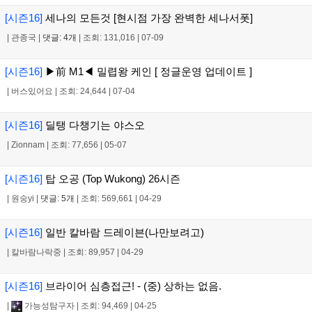
[시즌16]
세나의 모든것 [현시점 가장 완벽한 세나서폿]
|
관종국
|
댓글: 4개
|
조회: 131,016
|
07-09
[시즌16]
▶前 M1◀ 밀렵왕 케인 [ 정글운영 업데이트 ]
|
버스있어요
|
조회: 24,644
|
07-04
[시즌16]
딜탱 다챙기는 야스오
|
Zionnam
|
조회: 77,656
|
05-07
[시즌16]
탑 오공 (Top Wukong) 26시즌
|
원숭yi
|
댓글: 5개
|
조회: 569,661
|
04-29
[시즌16]
일반 칼바람 드레이븐(나만보려고)
|
칼바람나락중
|
조회: 89,957
|
04-29
[시즌16]
브라이어 심층접근! - (중) 상하는 없음.
|
가능성탐구자
|
조회: 94,469
|
04-25