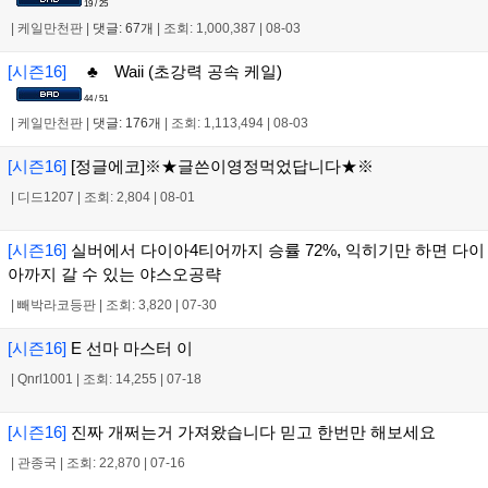
19 / 25
|
케일만천판
|
댓글: 67개
|
조회: 1,000,387
|
08-03
[시즌16]
♣ Waii (초강력 공속 케일)
44 / 51
|
케일만천판
|
댓글: 176개
|
조회: 1,113,494
|
08-03
[시즌16]
[정글에코]※★글쓴이영정먹었답니다★※
|
디드1207
|
조회: 2,804
|
08-01
[시즌16]
실버에서 다이아4티어까지 승률 72%, 익히기만 하면 다이
아까지 갈 수 있는 야스오공략
|
빼박라코등판
|
조회: 3,820
|
07-30
[시즌16]
E 선마 마스터 이
|
Qnrl1001
|
조회: 14,255
|
07-18
[시즌16]
진짜 개쩌는거 가져왔습니다 믿고 한번만 해보세요
|
관종국
|
조회: 22,870
|
07-16