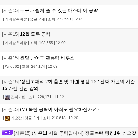
[시즌15]
누구나 쉽게 쓸 수 있는 마스터 이 공략
|
가마솥추어탕
|
댓글: 3개
|
조회: 372,569
|
12-09
[시즌15]
12월 룰루 공략
|
가마솥추어탕
|
조회: 193,655
|
12-09
[시즌15]
원딜 방어구 관통력 바루스
|
Wndu62
|
조회: 264,174
|
12-08
[시즌15]
'장인초대석 2회 출연 및 가렌 평점 1위' 진짜 가렌의 시즌
15 가렌 간단 강의
|
진짜가렌
|
조회: 228,171
|
11-12
[시즌15]
(M) 녹턴 공략이 아직도 필요하신가요?
|
라오갓
|
댓글: 1개
|
조회: 210,618
|
10-20
[시즌15]
(시즌11 시절 공략입니다) 정글녹턴 랭킹1위 라오갓