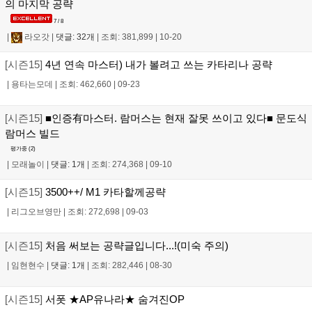
의 마지막 공략
7 / 8
|
라오갓
|
댓글: 32개
|
조회: 381,899
|
10-20
[시즌15]
4년 연속 마스터) 내가 볼려고 쓰는 카타리나 공략
|
용타는모데
|
조회: 462,660
|
09-23
[시즌15]
■인증有마스터. 람머스는 현재 잘못 쓰이고 있다■ 문도식
람머스 빌드
평가중 (
2
)
|
모래놀이
|
댓글: 1개
|
조회: 274,368
|
09-10
[시즌15]
3500++/ M1 카타할께공략
|
리그오브영만
|
조회: 272,698
|
09-03
[시즌15]
처음 써보는 공략글입니다...!(미숙 주의)
|
임현현수
|
댓글: 1개
|
조회: 282,446
|
08-30
[시즌15]
서폿 ★AP유나라★ 숨겨진OP