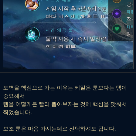
챔피언 처치 관여 시마다
공격
게임 시작 후 6분까지 2분
장화 획득 시점이 30초 앞
적응
마다 비스킷 1개 획득. 비
당겨짐
적응
스킷 사용 또는 판매 시
체력
시간 왜곡 물약
체력 회복 및 최대 체력
체력
물약 사용 시 즉시 일정량
영구 증가
의 체력 회복
도벽을 핵심으로 가는 이유는 케일은 룬보다는 템이
중요해서
템을 어떻게든 빨리 뽑아보자는 것에 핵심을 맞춰서
찍었습니다.
보조 룬은 마음 가시는데로 선택하셔도 됩니다.