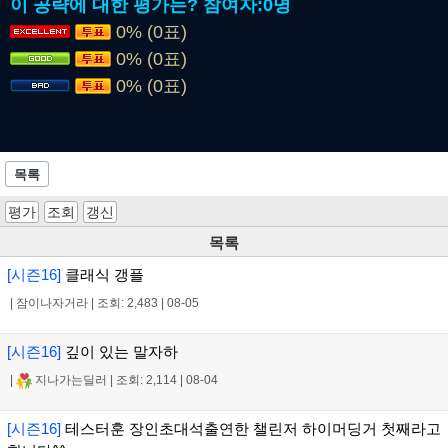
이 공략에 대한 평가는?
참여자:
0명
0% (0표)
0% (0표)
0% (0표)
목록
평가
조회
갱신
목록
[시즌16]
클래식 갱플
|
잠이나자거라
|
조회: 2,483
|
08-05
[시즌16]
깊이 있는 말자하
|
지나가는딜러
|
조회: 2,114
|
08-04
[시즌16]
테스터훈 장인초대석출연한 챌린저 하이머딩거 첫째라고