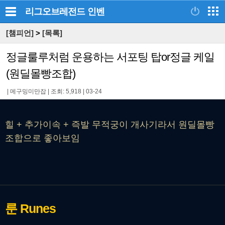
리그오브레전드
인벤
[챔피언]
>
[목록]
정글룰루처럼 운용하는 서포팅 탑or정글 케일
(원딜몰빵조합)
|
메구밍미만잡
|
조회: 5,918
|
03-24
힐 + 추가이속 + 즉발 무적궁이 개사기라서 원딜몰빵
조합으로 좋아보임
룬
Runes