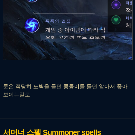
대 마나량 250에 도달하
적응
면 5초마다 잃은 마나의
적응
1%를 회복합니다.
체력
폭풍의 결집
체력
게임 중 아이템에 따라 적
응형 공격력 또는 주문력
획득량 증가
룬은 적당히 도벽을 들던 콩콩이를 들던 알아서 좋아
보이는걸로
서머너 스펠
Summoner spells