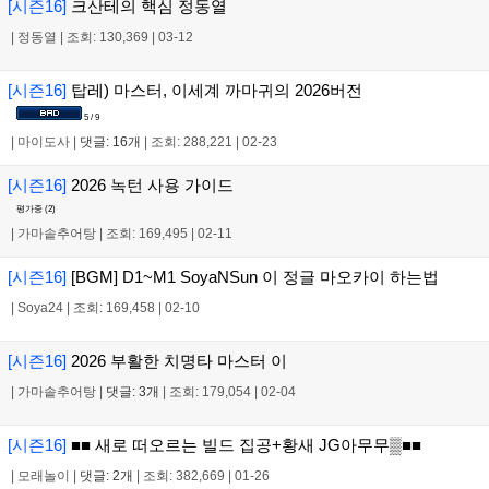
[시즌16]
크산테의 핵심 정동열
|
정동열
|
조회: 130,369
|
03-12
[시즌16]
탑레) 마스터, 이세계 까마귀의 2026버전
5 / 9
|
마이도사
|
댓글: 16개
|
조회: 288,221
|
02-23
[시즌16]
2026 녹턴 사용 가이드
평가중 (
2
)
|
가마솥추어탕
|
조회: 169,495
|
02-11
[시즌16]
[BGM] D1~M1 SoyaNSun 이 정글 마오카이 하는법
|
Soya24
|
조회: 169,458
|
02-10
[시즌16]
2026 부활한 치명타 마스터 이
|
가마솥추어탕
|
댓글: 3개
|
조회: 179,054
|
02-04
[시즌16]
■■ 새로 떠오르는 빌드 집공+황새 JG아무무▒■■
|
모래놀이
|
댓글: 2개
|
조회: 382,669
|
01-26