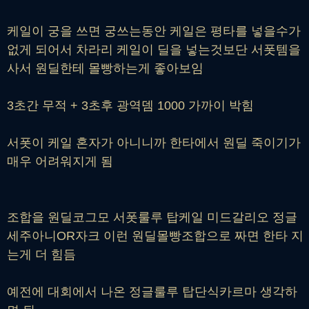
케일이 궁을 쓰면 궁쓰는동안 케일은 평타를 넣을수가
없게 되어서 차라리 케일이 딜을 넣는것보단 서폿템을
사서 원딜한테 몰빵하는게 좋아보임
3초간 무적 + 3초후 광역뎀 1000 가까이 박힘
서폿이 케일 혼자가 아니니까 한타에서 원딜 죽이기가
매우 어려워지게 됨
조합을 원딜코그모 서폿룰루 탑케일 미드갈리오 정글
세주아니OR자크 이런 원딜몰빵조합으로 짜면 한타 지
는게 더 힘듬
예전에 대회에서 나온 정글룰루 탑단식카르마 생각하