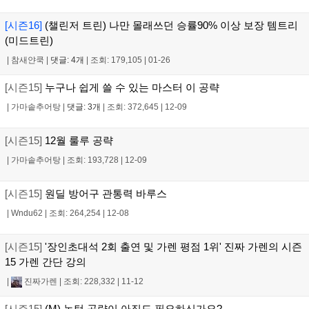
[시즌16]
(챌린저 트린) 나만 몰래쓰던 승률90% 이상 보장 템트리
(미드트린)
|
참새얀쿡
|
댓글: 4개
|
조회: 179,105
|
01-26
[시즌15]
누구나 쉽게 쓸 수 있는 마스터 이 공략
|
가마솥추어탕
|
댓글: 3개
|
조회: 372,645
|
12-09
[시즌15]
12월 룰루 공략
|
가마솥추어탕
|
조회: 193,728
|
12-09
[시즌15]
원딜 방어구 관통력 바루스
|
Wndu62
|
조회: 264,254
|
12-08
[시즌15]
'장인초대석 2회 출연 및 가렌 평점 1위' 진짜 가렌의 시즌
15 가렌 간단 강의
|
진짜가렌
|
조회: 228,332
|
11-12
[시즌15]
(M) 녹턴 공략이 아직도 필요하신가요?