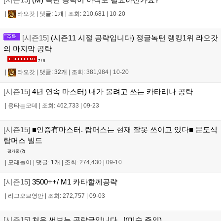
|
라오갓
|
댓글: 1개
|
조회: 210,681
|
10-20
[시즌15]
(시즌11 시절 공략입니다) 정글녹턴 랭킹1위 라오갓
의 마지막 공략
7 / 8
|
라오갓
|
댓글: 32개
|
조회: 381,984
|
10-20
[시즌15]
4년 연속 마스터) 내가 볼려고 쓰는 카타리나 공략
|
용타는모데
|
조회: 462,733
|
09-23
[시즌15]
■인증有마스터. 람머스는 현재 잘못 쓰이고 있다■ 문도식
람머스 빌드
평가중 (
2
)
|
모래놀이
|
댓글: 1개
|
조회: 274,430
|
09-10
[시즌15]
3500++/ M1 카타할께공략
|
리그오브영만
|
조회: 272,757
|
09-03
[시즌15]
처음 써보는 공략글입니다...!(미숙 주의)