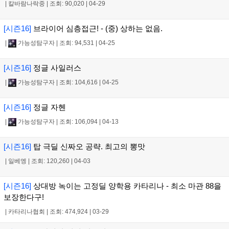
|
칼바람나락중
|
조회: 90,020
|
04-29
[시즌16]
브라이어 심층접근! - (중) 상하는 없음.
|
가능성탐구자
|
조회: 94,531
|
04-25
[시즌16]
정글 사일러스
|
가능성탐구자
|
조회: 104,616
|
04-25
[시즌16]
정글 자헨
|
가능성탐구자
|
조회: 106,094
|
04-13
[시즌16]
탑 극딜 신짜오 공략. 최고의 뽕맛
|
일베엥
|
조회: 120,260
|
04-03
[시즌16]
상대방 녹이는 고정딜 양학용 카타리나 - 최소 마관 88을
보장한다구!
|
카타리나협회
|
조회: 474,924
|
03-29