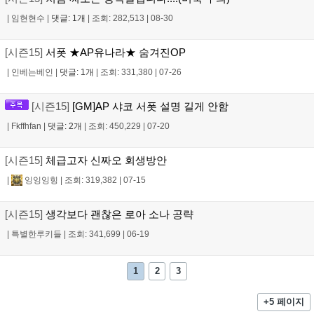
|
임현현수
|
댓글: 1개
|
조회: 282,513
|
08-30
[시즌15]
서폿 ★AP유나라★ 숨겨진OP
|
인베는베인
|
댓글: 1개
|
조회: 331,380
|
07-26
[시즌15]
[GM]AP 샤코 서폿 설명 길게 안함
|
Fkffhfan
|
댓글: 2개
|
조회: 450,229
|
07-20
[시즌15]
체급고자 신짜오 회생방안
|
잉잉잉힝
|
조회: 319,382
|
07-15
[시즌15]
생각보다 괜찮은 로아 소나 공략
|
특별한루키들
|
조회: 341,699
|
06-19
1
2
3
+5 페이지