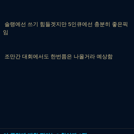
솔랭에선 쓰기 힘들겟지만 5인큐에선 충분히 좋은픽
임
조만간 대회에서도 한번쯤은 나올거라 예상함