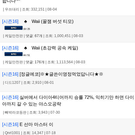
합니다^^
|
우쓰대리
|
조회: 332,151
|
08-04
[시즌16]
♣ Waii (꿀잼 버섯 티모)
19 / 25
|
케일만천판
|
댓글: 67개
|
조회: 1,000,451
|
08-03
[시즌16]
♣ Waii (초강력 공속 케일)
44 / 51
|
케일만천판
|
댓글: 176개
|
조회: 1,113,564
|
08-03
[시즌16]
[정글에코]※★글쓴이영정먹었답니다★※
|
디드1207
|
조회: 2,910
|
08-01
[시즌16]
실버에서 다이아4티어까지 승률 72%, 익히기만 하면 다이
아까지 갈 수 있는 야스오공략
|
빼박라코등판
|
조회: 3,943
|
07-30
[시즌16]
E 선마 마스터 이
|
Qnrl1001
|
조회: 14,347
|
07-18