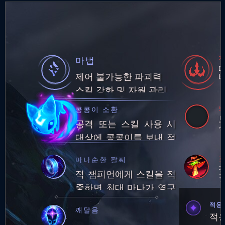
마법
제어 불가능한 파괴력
스킬 강화 및 자원 관리
콩콩이 소환
공격 또는 스킬 사용 시
대상에 콩콩이를 보내 적
에게 피해를 주거나 아군
깊
마나순환 팔찌
에게 보호막 생성
적 챔피언에게 스킬을 적
중하면 최대 마나가 영구
적으로 25만큼 증가합니
적응
깨달음
다. (최대 마나량: 250)최
적응