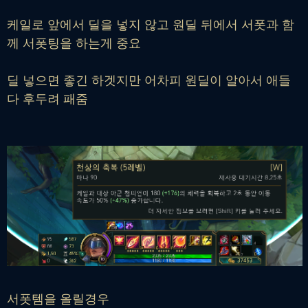
케일로 앞에서 딜을 넣지 않고 원딜 뒤에서 서폿과 함
께 서폿팅을 하는게 중요
딜 넣으면 좋긴 하겟지만 어차피 원딜이 알아서 애들
다 후두려 패줌
서폿템을 올릴경우