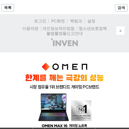
목록
검색
로그인
PC화면
퀵링크
설정
청소년보호정책
이용약관
개인정보처리방침
▲
불법촬영물신고안내
(주)
인
벤