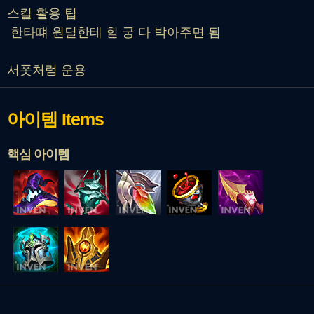
스킬 활용 팁
한타떄 원딜한테 힐 궁 다 박아주면 됨
서폿처럼 운용
아이템
Items
핵심 아이템