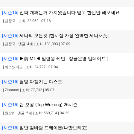
[시즌16]
진짜 개쩌는거 가져왔습니다 믿고 한번만 해보세요
|
관종국
|
조회: 22,963
|
07-16
[시즌16]
세나의 모든것 [현시점 가장 완벽한 세나서폿]
|
관종국
|
댓글: 4개
|
조회: 131,093
|
07-09
[시즌16]
▶前 M1◀ 밀렵왕 케인 [ 정글운영 업데이트 ]
|
버스있어요
|
조회: 24,727
|
07-04
[시즌16]
딜탱 다챙기는 야스오
|
Zionnam
|
조회: 77,732
|
05-07
[시즌16]
탑 오공 (Top Wukong) 26시즌
|
원숭yi
|
댓글: 5개
|
조회: 569,714
|
04-29
[시즌16]
일반 칼바람 드레이븐(나만보려고)