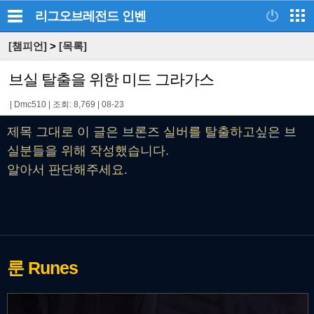
리그오브레전드
인벤
[챔피언]
>
[목록]
브실 탈출을 위한 미드 그라가스
|
Dmc510
|
조회: 8,769
|
08-23
제목 그대로 이 글은 브론즈 실버를 탈출하고싶은 브
실분들을 위해 작성했습니다.
알아서 판단해주세요.
룬
Runes