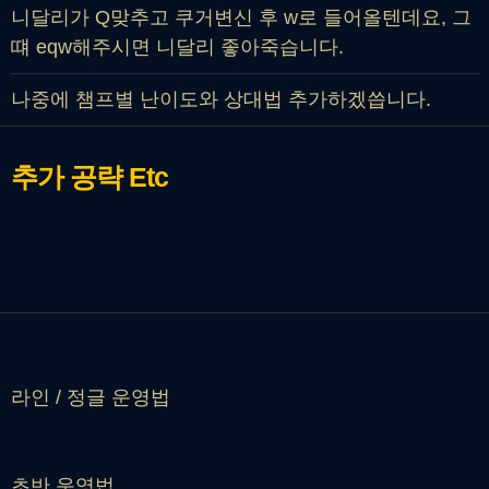
니달리가 Q맞추고 쿠거변신 후 w로 들어올텐데요, 그
떄 eqw해주시면 니달리 좋아죽습니다.
나중에 챔프별 난이도와 상대법 추가하겠씁니다.
추가 공략
Etc
라인 / 정글 운영법
초반 운영법