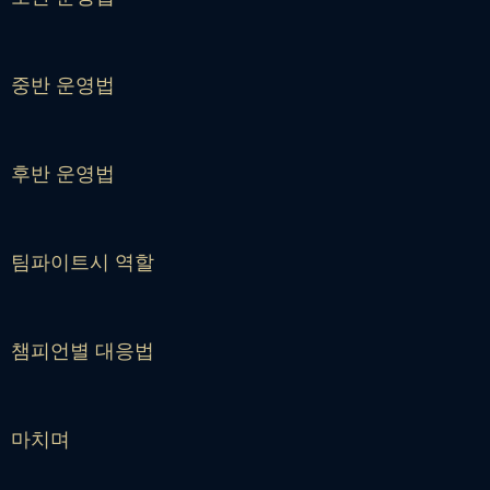
중반 운영법
후반 운영법
팀파이트시 역할
챔피언별 대응법
마치며