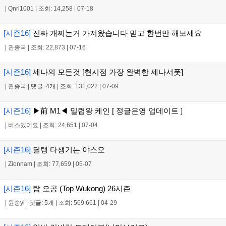
|
Qnrl1001
|
조회: 14,258
|
07-18
[시즌16]
진짜 개쩌는거 가져왔습니다 믿고 한번만 해보세요
|
관종국
|
조회: 22,873
|
07-16
[시즌16]
세나의 모든것 [현시점 가장 완벽한 세나서폿]
|
관종국
|
댓글: 4개
|
조회: 131,022
|
07-09
[시즌16]
▶前 M1◀ 밀렵왕 케인 [ 정글운영 업데이트 ]
|
버스있어요
|
조회: 24,651
|
07-04
[시즌16]
딜탱 다챙기는 야스오
|
Zionnam
|
조회: 77,659
|
05-07
[시즌16]
탑 오공 (Top Wukong) 26시즌
|
원숭yi
|
댓글: 5개
|
조회: 569,661
|
04-29