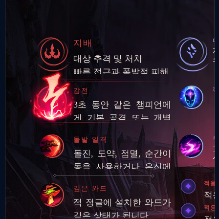
지배
대상 추격 및 처치
빠른 접근과 폭발적 피해
감전
3초 동안 같은 챔피언에
게 기본 공격 또는 개별
스킬 3회를 적중시키면
주
돌발 일격
추가 적응형 피해 적용
돌진, 도약, 점멸, 순간이
동을 사용하거나 은신에
서 빠져나온 후 적 챔피언
적응
깊은 와드
에게 기본 공격과 스킬로
적응
적 정글에 설치한 와드가
피해를 입히면 추…
적응
깊은 상태가 됩니다.