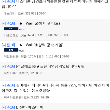
[시즌16]
테스터훈 장인초대석출연한 챌린저 하이머딩거 첫째라고
합니다^^
|
우쓰대리
|
조회: 332,028
|
08-04
[시즌16]
♣ Waii (꿀잼 버섯 티모)
19 / 25
|
케일만천판
|
댓글: 67개
|
조회: 1,000,392
|
08-03
[시즌16]
♣ Waii (초강력 공속 케일)
44 / 51
|
케일만천판
|
댓글: 176개
|
조회: 1,113,496
|
08-03
[시즌16]
[정글에코]※★글쓴이영정먹었답니다★※
|
디드1207
|
조회: 2,812
|
08-01
[시즌16]
실버에서 다이아4티어까지 승률 72%, 익히기만 하면 다이
아까지 갈 수 있는 야스오공략
|
빼박라코등판
|
조회: 3,823
|
07-30
[시즌16]
E 선마 마스터 이