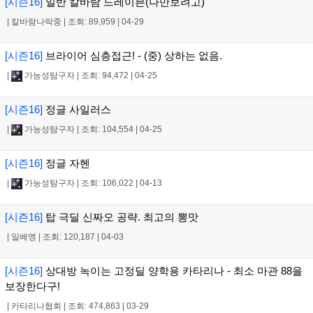
[시즌16]
일반 칼바람 드레이븐(나만보려고)
|
칼바람나락중
|
조회: 89,959
|
04-29
[시즌16]
브라이어 심층접근! - (중) 상하는 없음.
|
가능성탐구자
|
조회: 94,472
|
04-25
[시즌16]
정글 사일러스
|
가능성탐구자
|
조회: 104,554
|
04-25
[시즌16]
정글 자헨
|
가능성탐구자
|
조회: 106,022
|
04-13
[시즌16]
탑 극딜 신짜오 공략. 최고의 뽕맛
|
일베엥
|
조회: 120,187
|
04-03
[시즌16]
상대방 녹이는 고정딜 양학용 카타리나 - 최소 마관 88을
보장한다구!
|
카타리나협회
|
조회: 474,863
|
03-29