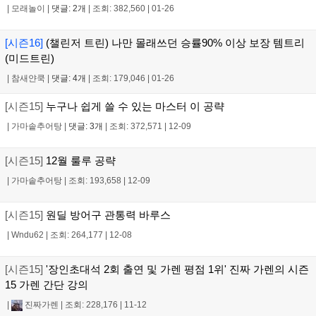
|
모래놀이
|
댓글: 2개
|
조회: 382,560
|
01-26
[시즌16]
(챌린저 트린) 나만 몰래쓰던 승률90% 이상 보장 템트리
(미드트린)
|
참새얀쿡
|
댓글: 4개
|
조회: 179,046
|
01-26
[시즌15]
누구나 쉽게 쓸 수 있는 마스터 이 공략
|
가마솥추어탕
|
댓글: 3개
|
조회: 372,571
|
12-09
[시즌15]
12월 룰루 공략
|
가마솥추어탕
|
조회: 193,658
|
12-09
[시즌15]
원딜 방어구 관통력 바루스
|
Wndu62
|
조회: 264,177
|
12-08
[시즌15]
'장인초대석 2회 출연 및 가렌 평점 1위' 진짜 가렌의 시즌
15 가렌 간단 강의
|
진짜가렌
|
조회: 228,176
|
11-12