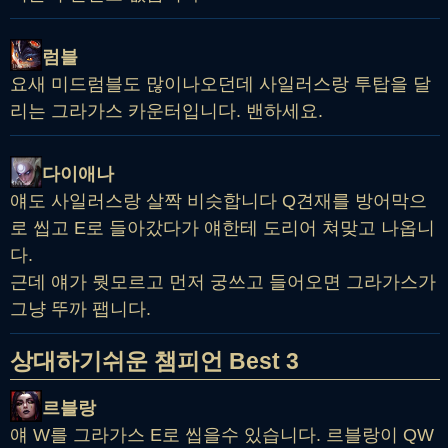
럼블
요새 미드럼블도 많이나오던데 사일러스랑 투탑을 달
리는 그라가스 카운터입니다. 밴하세요.
다이애나
얘도 사일러스랑 살짝 비슷합니다 Q견재를 방어막으
로 씹고 E로 들아갔다가 얘한테 도리어 쳐맞고 나옵니
다.
근데 얘가 뭣모르고 먼저 궁쓰고 들어오면 그라가스가
그냥 뚜까 팹니다.
상대하기쉬운 챔피언 Best 3
르블랑
얘 W를 그라가스 E로 씹을수 있습니다. 르블랑이 QW