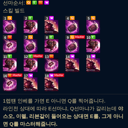
선마순서:
스킬 빌드
1
2
3
4
5
6
7
8
9
10
11
12
13
14
15
16
17
18
1렙떈 인베를 가면 E 아니면 Q를 찍어줍니다.
라인전 상대에 따라 E선마냐, Q선마냐가 갈리는데
야
스오, 이렐, 리븐같이 들어오는 상대면 E를, 그게 아니
면 Q를 마스터해줍니다.