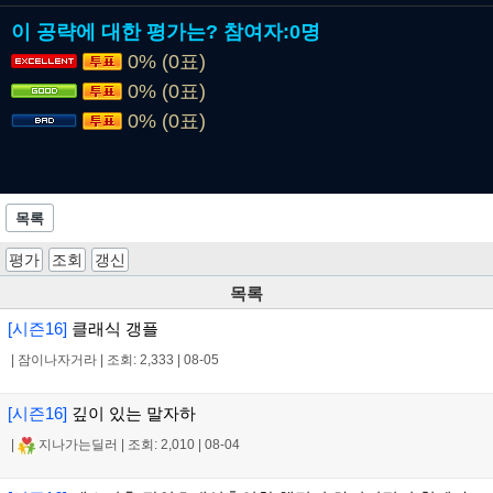
이 공략에 대한 평가는?
참여자:
0명
0% (0표)
0% (0표)
0% (0표)
목록
평가
조회
갱신
목록
[시즌16]
클래식 갱플
|
잠이나자거라
|
조회: 2,333
|
08-05
[시즌16]
깊이 있는 말자하
|
지나가는딜러
|
조회: 2,010
|
08-04