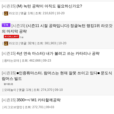
[시즌15]
(M) 녹턴 공략이 아직도 필요하신가요?
|
라오갓
|
댓글: 1개
|
조회: 210,620
|
10-20
[시즌15]
(시즌11 시절 공략입니다) 정글녹턴 랭킹1위 라오갓
의 마지막 공략
7 / 8
|
라오갓
|
댓글: 32개
|
조회: 381,903
|
10-20
[시즌15]
4년 연속 마스터) 내가 볼려고 쓰는 카타리나 공략
|
용타는모데
|
조회: 462,666
|
09-23
[시즌15]
■인증有마스터. 람머스는 현재 잘못 쓰이고 있다■ 문도식
람머스 빌드
평가중 (
2
)
|
모래놀이
|
댓글: 1개
|
조회: 274,370
|
09-10
[시즌15]
3500++/ M1 카타할께공략
|
리그오브영만
|
조회: 272,701
|
09-03