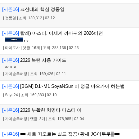
[시즌16]
크산테의 핵심 정동열
|
정동열
|
조회: 130,312
|
03-12
[시즌16]
탑레) 마스터, 이세계 까마귀의 2026버전
5 / 9
|
마이도사
|
댓글: 16개
|
조회: 288,138
|
02-23
[시즌16]
2026 녹턴 사용 가이드
평가중 (
2
)
|
가마솥추어탕
|
조회: 169,426
|
02-11
[시즌16]
[BGM] D1~M1 SoyaNSun 이 정글 마오카이 하는법
|
Soya24
|
조회: 169,383
|
02-10
[시즌16]
2026 부활한 치명타 마스터 이
|
가마솥추어탕
|
댓글: 3개
|
조회: 178,985
|
02-04
[시즌16]
■■ 새로 떠오르는 빌드 집공+황새 JG아무무▒■■