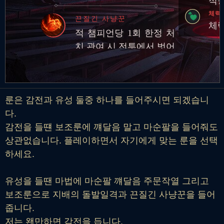
적응
체력
끈질긴 사냥꾼
체력
적 챔피언당 1회 한정 처
치 관여 시 전투에서 벗어
나 있을 때 이동 속도 영
구 증가
룬은 감전과 유성 둘중 하나를 들어주시면 되겠습니
다.
감전을 들떈 보조룬에 꺠달음 말고 마순팔을 들어줘도
상관없습니다. 플레이하면서 자기에게 맞는 룬을 선택
하세요.
유성을 들땐 마법에 마순팔 꺠달음 주문작열 그리고
보조룬으로 지배의 돌발일격과 끈질긴 사냥꾼을 들어
줍니다.
저는 왠만하면 감전을 듭니다.