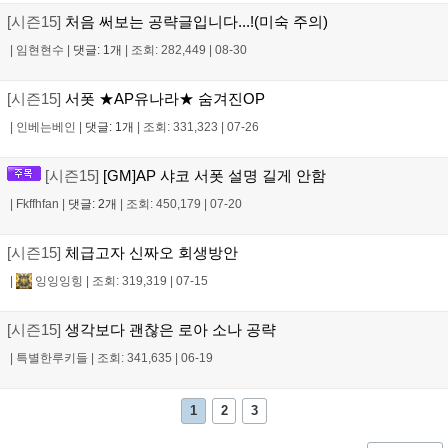
[시즌15]
처음 써보는 공략글입니다...!(미숙 주의)
|
임현현수
|
댓글: 1개
|
조회: 282,449
|
08-30
[시즌15]
서폿 ★AP유나라★ 숨겨진OP
|
인베는베인
|
댓글: 1개
|
조회: 331,323
|
07-26
[시즌15]
[GM]AP 샤코 서폿 설명 길게 안함
|
Fkffhfan
|
댓글: 2개
|
조회: 450,179
|
07-20
[시즌15]
체급고자 신짜오 회생방안
|
잉잉잉힝
|
조회: 319,319
|
07-15
[시즌15]
생각보다 괜찮은 로아 소나 공략
|
특별한루키들
|
조회: 341,635
|
06-19
1
2
3