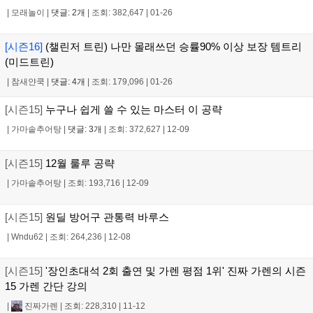
|
모래놀이
|
댓글: 2개
|
조회: 382,647
|
01-26
[시즌16]
(챌린저 트린) 나만 몰래쓰던 승률90% 이상 보장 템트리
(미드트린)
|
참새얀쿡
|
댓글: 4개
|
조회: 179,096
|
01-26
[시즌15]
누구나 쉽게 쓸 수 있는 마스터 이 공략
|
가마솥추어탕
|
댓글: 3개
|
조회: 372,627
|
12-09
[시즌15]
12월 룰루 공략
|
가마솥추어탕
|
조회: 193,716
|
12-09
[시즌15]
원딜 방어구 관통력 바루스
|
Wndu62
|
조회: 264,236
|
12-08
[시즌15]
'장인초대석 2회 출연 및 가렌 평점 1위' 진짜 가렌의 시즌
15 가렌 간단 강의
|
진짜가렌
|
조회: 228,310
|
11-12