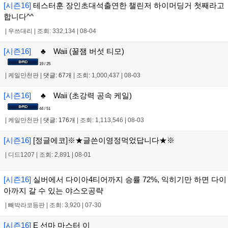
[시즌16]
테스터훈 장인초대석출연한 챌린저 하이머딩거 첫째라고
합니다^^
|
우쓰대리
|
조회: 332,134
|
08-04
[시즌16]
♣ Waii (꿀잼 버섯 티모)
19 / 25
|
케일만천판
|
댓글: 67개
|
조회: 1,000,437
|
08-03
[시즌16]
♣ Waii (초강력 공속 케일)
44 / 51
|
케일만천판
|
댓글: 176개
|
조회: 1,113,546
|
08-03
[시즌16]
[정글에코]※★글쓴이영정먹었답니다★※
|
디드1207
|
조회: 2,891
|
08-01
[시즌16]
실버에서 다이아4티어까지 승률 72%, 익히기만 하면 다이
아까지 갈 수 있는 야스오공략
|
빼박라코등판
|
조회: 3,920
|
07-30
[시즌16]
E 선마 마스터 이