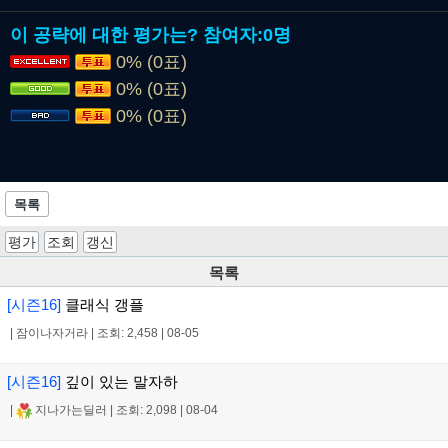
이 공략에 대한 평가는?
참여자:
0명
0% (0표)
0% (0표)
0% (0표)
목록
평가
조회
갱신
목록
[시즌16]
클래식 갱플
|
잠이나자거라
|
조회: 2,458
|
08-05
[시즌16]
깊이 있는 말자하
|
지나가는딜러
|
조회: 2,098
|
08-04