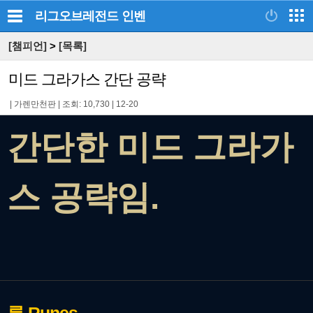
리그오브레전드
인벤
[챔피언]
>
[목록]
미드 그라가스 간단 공략
|
가렌만천판
|
조회: 10,730
|
12-20
간단한 미드 그라가
스 공략임.
룬
Runes