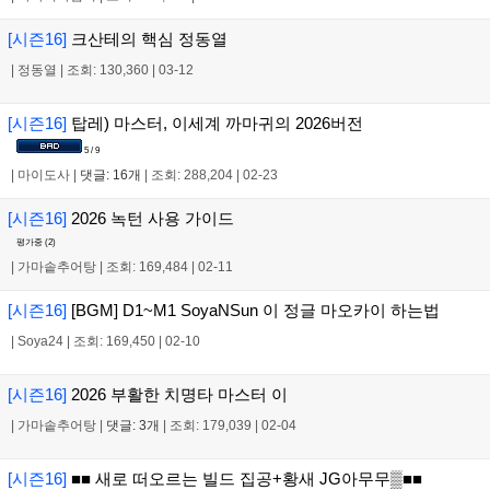
[시즌16]
크산테의 핵심 정동열
|
정동열
|
조회: 130,360
|
03-12
[시즌16]
탑레) 마스터, 이세계 까마귀의 2026버전
5 / 9
|
마이도사
|
댓글: 16개
|
조회: 288,204
|
02-23
[시즌16]
2026 녹턴 사용 가이드
평가중 (
2
)
|
가마솥추어탕
|
조회: 169,484
|
02-11
[시즌16]
[BGM] D1~M1 SoyaNSun 이 정글 마오카이 하는법
|
Soya24
|
조회: 169,450
|
02-10
[시즌16]
2026 부활한 치명타 마스터 이
|
가마솥추어탕
|
댓글: 3개
|
조회: 179,039
|
02-04
[시즌16]
■■ 새로 떠오르는 빌드 집공+황새 JG아무무▒■■