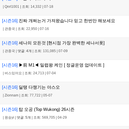
|
Qnrl1001
|
조회: 14,332
|
07-18
[시즌16]
진짜 개쩌는거 가져왔습니다 믿고 한번만 해보세요
|
관종국
|
조회: 22,950
|
07-16
[시즌16]
세나의 모든것 [현시점 가장 완벽한 세나서폿]
|
관종국
|
댓글: 4개
|
조회: 131,085
|
07-09
[시즌16]
▶前 M1◀ 밀렵왕 케인 [ 정글운영 업데이트 ]
|
버스있어요
|
조회: 24,713
|
07-04
[시즌16]
딜탱 다챙기는 야스오
|
Zionnam
|
조회: 77,722
|
05-07
[시즌16]
탑 오공 (Top Wukong) 26시즌
|
원숭yi
|
댓글: 5개
|
조회: 569,705
|
04-29