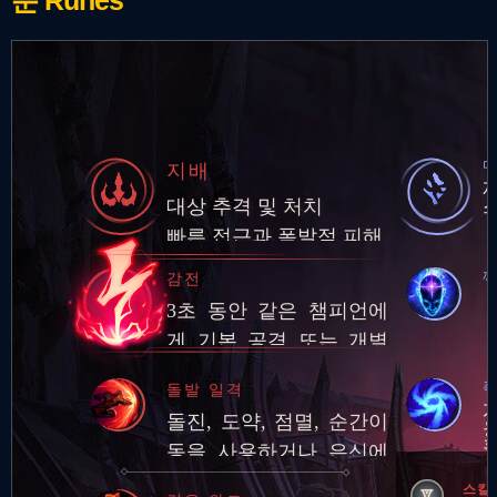
지배
대상 추격 및 처치
빠른 접근과 폭발적 피해
감전
3초 동안 같은 챔피언에
게 기본 공격 또는 개별
스킬 3회를 적중시키면
폭
돌발 일격
추가 적응형 피해 적용
돌진, 도약, 점멸, 순간이
동을 사용하거나 은신에
서 빠져나온 후 적 챔피언
스킬