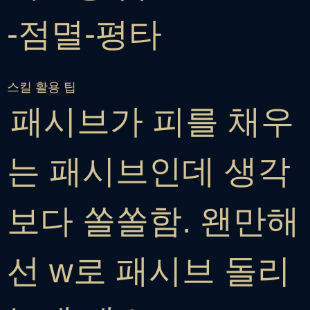
-점멸-평타
스킬 활용 팁
패시브가 피를 채우
는 패시브인데 생각
보다 쏠쏠함. 왠만해
선 w로 패시브 돌리