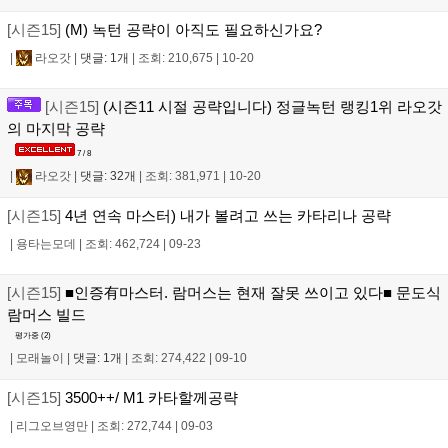
[시즌15]
(M) 녹턴 공략이 아직도 필요하신가요?
|
라오갓
|
댓글: 1개
|
조회: 210,675
|
10-20
[시즌15]
(시즌11 시절 공략입니다) 정글녹턴 랭킹1위 라오갓
의 마지막 공략
7 / 8
|
라오갓
|
댓글: 32개
|
조회: 381,971
|
10-20
[시즌15]
4년 연속 마스터) 내가 볼려고 쓰는 카타리나 공략
|
용타는모데
|
조회: 462,724
|
09-23
[시즌15]
■인증有마스터. 람머스는 현재 잘못 쓰이고 있다■ 문도식
람머스 빌드
평가중 (
2
)
|
모래놀이
|
댓글: 1개
|
조회: 274,422
|
09-10
[시즌15]
3500++/ M1 카타할께공략
|
리그오브영만
|
조회: 272,744
|
09-03