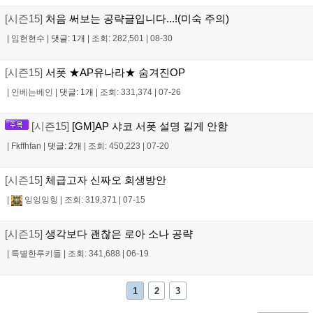
[시즌15]
처음 써보는 공략글입니다...!(미숙 주의)
|
임현현수
|
댓글: 1개
|
조회: 282,501
|
08-30
[시즌15]
서폿 ★AP유나라★ 숨겨진OP
|
인베는베인
|
댓글: 1개
|
조회: 331,374
|
07-26
[시즌15]
[GM]AP 샤코 서폿 설명 길게 안함
|
Fkffhfan
|
댓글: 2개
|
조회: 450,223
|
07-20
[시즌15]
체급고자 신짜오 회생방안
|
잉잉잉힝
|
조회: 319,371
|
07-15
[시즌15]
생각보다 괜찮은 로아 소나 공략
|
특별한루키들
|
조회: 341,688
|
06-19
1
2
3