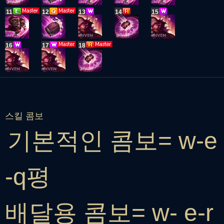
11
12
13
14
15
16
17
18
스킬 콤보
기본적인 콤보= w-e
-q평
배달용 콤보= w- e-r