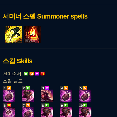
서머너 스펠
Summoner spells
스킬
Skills
선마순서:
스킬 빌드
1
2
3
4
5
6
7
8
9
10