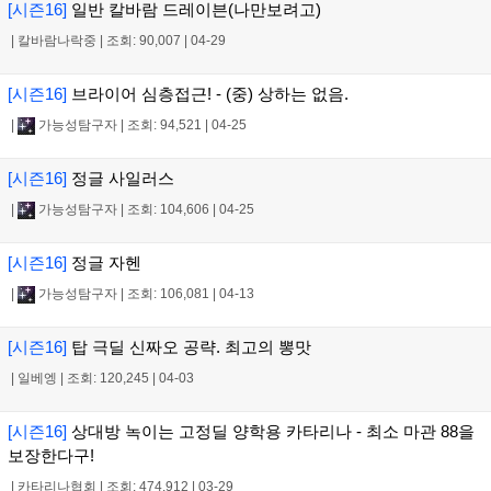
[시즌16]
일반 칼바람 드레이븐(나만보려고)
|
칼바람나락중
|
조회: 90,007
|
04-29
[시즌16]
브라이어 심층접근! - (중) 상하는 없음.
|
가능성탐구자
|
조회: 94,521
|
04-25
[시즌16]
정글 사일러스
|
가능성탐구자
|
조회: 104,606
|
04-25
[시즌16]
정글 자헨
|
가능성탐구자
|
조회: 106,081
|
04-13
[시즌16]
탑 극딜 신짜오 공략. 최고의 뽕맛
|
일베엥
|
조회: 120,245
|
04-03
[시즌16]
상대방 녹이는 고정딜 양학용 카타리나 - 최소 마관 88을
보장한다구!
|
카타리나협회
|
조회: 474,912
|
03-29