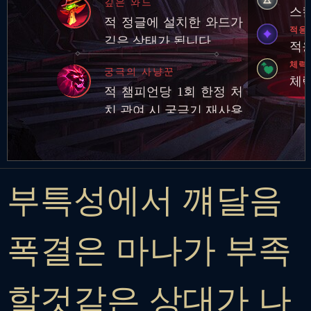
깊은 와드
에게 기본 공격과 스킬로
스킬
적 정글에 설치한 와드가
피해를 입히면 추…
적응
깊은 상태가 됩니다.
적응
체력
궁극의 사냥꾼
체력
적 챔피언당 1회 한정 처
치 관여 시 궁극기 재사용
대기시간 영구 감소
부특성에서 꺠달음
폭결은 마나가 부족
할것같은 상대가 나