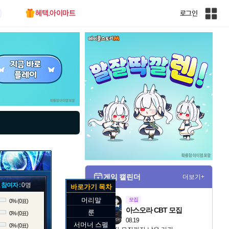
혜택.아이마트
로그인
인
벤
전
체
사
이
트
맵
게임 캘린더
더보기+
 참여자 :
0명
바로가기 목차
머리말
모집
0% (0표)
아스오라 CBT 모집
룬
0% (0표)
08.19
서머너 스펠
0% (0표)