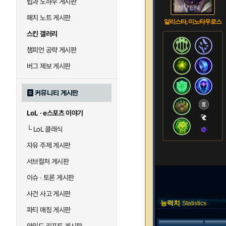
팁과 노하우 게시판
패치 노트 게시판
알리스타, 미노타우로스
스킨 갤러리
챔피언 공략 게시판
버그 제보 게시판
커뮤니티 게시판
LoL · e스포츠 이야기
└
LoL 클래식
자유 주제 게시판
서브컬처 게시판
이슈 · 토론 게시판
사건 사고 게시판
능력치
Statistics
파티 매칭 게시판