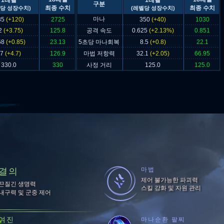
1레벨
1레벨
구분
최종 수치
최종 수치
당 성장수치)
(레벨당 성장수치)
마나
85
(+120)
2725
350
(+40)
1030
2
(+3.75)
125.8
공격 속도
0.625
(+2.13%)
0.851
68
(+0.85)
23.13
5초당 마나회복
8.5
(+0.8)
22.1
47
(+4.7)
126.9
마법 저항력
32.1
(+2.05)
66.95
330.0
330
사정 거리
125.0
125.0
마법
결의
제어 불가능한 파괴력
끈질긴 생명력
스킬 강화 및 자원 관리
내구력 및 군중 제어
여진
마나순환 팔찌