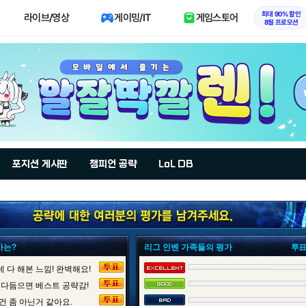
최대 90% 할인
라이브/영상
게이밍/IT
게임스토어
8월 프로모션
포지션 게시판
챔피언 공략
LoL DB
가는?
리그 인벤 가족들의 평가
투표
 다 해본 느낌! 완벽해요!
 다듬으면 베스트 공략감!
건 좀 아닌거 같아요.