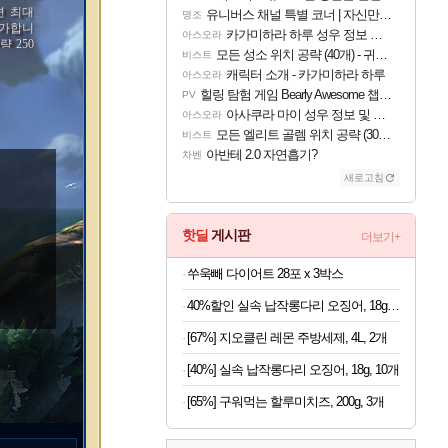
면 최대
유니버스 채널 특별 코너 | 자신만의 스타일
명조
증가합니
카가미하라 하루 성우 정보 및 주요 필모
아스오라
량 250
모든 성소 위치 공략 (40개) - 귀환한 영혼 도전과제
비스트
의 1%
캐릭터 소개 - 카가미하라 하루
아스오라
힐링 탐험 게임 Bearly Awesome 챕터 1 트레일러
PV
아사쿠라 마이 성우 정보 및 주요 필모
아스오라
모든 엘리트 골렘 위치 공략 (30개) - 방랑 결투가
비스트
아반테 2.0 자연흡기?
차벤
새로고침
핫딜
게시판
더보기+
쑤욱빼 다이어트 28포 x 3박스
40%할인 실속 납작롱다리 오징어, 18g, 10개
[67%] 지오클린 레몬 주방세제, 4L, 2개
[40%] 실속 납작롱다리 오징어, 18g, 10개
[65%] 구워먹는 할루미치즈, 200g, 3개