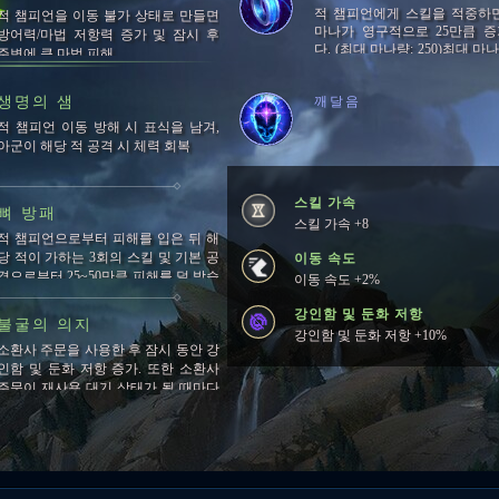
적 챔피언에게 스킬을 적중하
적 챔피언을 이동 불가 상태로 만들면
마나가 영구적으로 25만큼 
방어력/마법 저항력 증가 및 잠시 후
다. (최대 마나량: 250)최대 마나
주변에 큰 마법 피해
에 도달하면 5초마다 잃은 마나
를 회복합니다.
생명의 샘
깨달음
적 챔피언 이동 방해 시 표식을 남겨,
아군이 해당 적 공격 시 체력 회복
스킬 가속
뼈 방패
스킬 가속 +8
적 챔피언으로부터 피해를 입은 뒤 해
당 적이 가하는 3회의 스킬 및 기본 공
이동 속도
격으로부터 25~50만큼 피해를 덜 받습
이동 속도 +2%
니다.지속시간: 1.5초재사용 대기시간:
45초
강인함 및 둔화 저항
불굴의 의지
강인함 및 둔화 저항 +10%
소환사 주문을 사용한 후 잠시 동안 강
인함 및 둔화 저항 증가. 또한 소환사
주문이 재사용 대기 상태가 될 때마다
강인함 및 둔화 저항 추가 증가