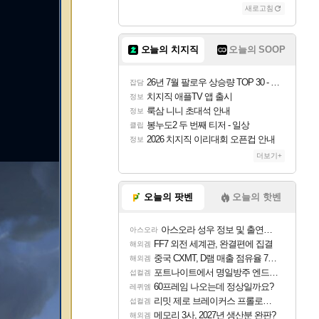
새로고침
오늘의 치지직
오늘의 SOOP
26년 7월 팔로우 상승량 TOP 30 - 월간 치지직
잡담
치지직 애플TV 앱 출시
정보
룩삼 니니 초대석 안내
정보
봉누도2 두 번째 티저 - 일상
클립
2026 치지직 이리대회 오픈컵 안내
정보
더보기+
오늘의 팟벤
오늘의 핫벤
아스오라 성우 정보 및 출연작 모음
아스오라
FF7 외전 세계관, 완결편에 집결
해외겜
중국 CXMT, D램 매출 점유율 7%…글로벌 4위로 부상
해외겜
포트나이트에서 명일방주 엔드필드 [펠리카] 판매 예정
섭컬겜
60프레임 나오는데 정상일까요?
레퀴엠
리밋 제로 브레이커스 프롤로그 테스트 후기 영상 업로드
섭컬겜
메모리 3사, 2027년 생산분 완판?
해외겜