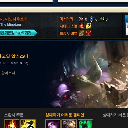
타, 미노타우로스
0
0
0
, The Minotaur
진 가고일 알리스타
08-17, 조회수: 29167)
서폿 알리스타
소환사 주문
상대하기 어려운 챔피언
상대하기 쉬운