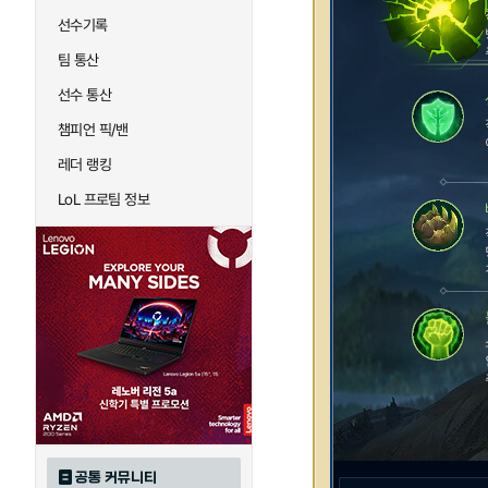
선수기록
팀 통산
선수 통산
챔피언 픽/밴
레더 랭킹
LoL 프로팀 정보
공통 커뮤니티