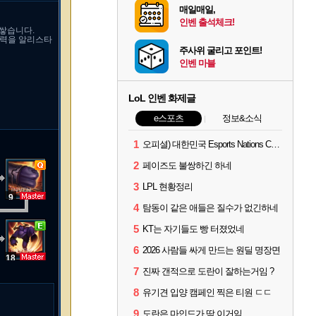
매일매일,
인벤 출석체크!
 쌓습니다.
체력을 알리스타
주사위 굴리고 포인트!
인벤 마블
LoL 인벤 화제글
e스포츠
정보&소식
1
오피셜) 대한민국 Esports Nations Cup 2026 국가대표 명단 모두 확정
2
페이즈도 불쌍하긴 하네
3
LPL 현황정리
9
4
탐동이 같은 애들은 질수가 없긴하네
5
KT는 자기들도 빵 터졌었네
6
2026 사람들 싸게 만드는 원딜 명장면
18
7
진짜 갠적으로 도란이 잘하는거임 ?
8
유기견 입양 캠페인 찍은 티원 ㄷㄷ
9
도란은 마인드가 딱 이거임.