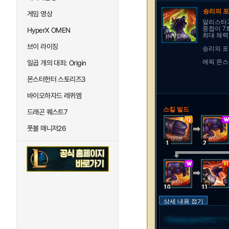
승리의 
게임 영상
알리스타가
중첩이 7
HyperX OMEN
최대 체력
브이 라이징
승리의 포
에픽 몬스
일곱 개의 대죄: Origin
몬스터헌터 스토리즈3
바이오하자드 레퀴엠
스킬 빌드
드래곤 퀘스트7
풋볼 매니저26
1
2
10
11
상세 내용 접기