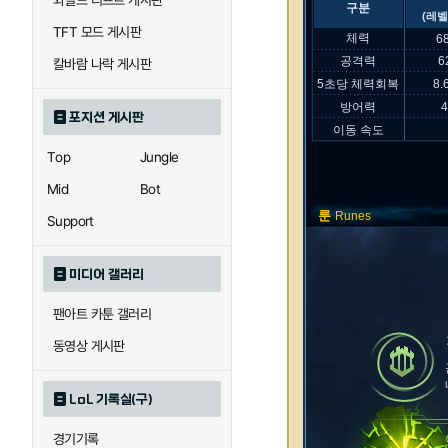
와일드 리프트 게시판
구분
(레벨
TFT 모드 게시판
체력
6
공격력
6
칼바람 나락 게시판
5초당 체력회복
8.
방어력
포지션 게시판
이동 속도
Top
Jungle
Mid
Bot
룬
Runes
Support
미디어 갤러리
팬아트 카툰 갤러리
동영상 게시판
LoL 기록실(구)
경기기록