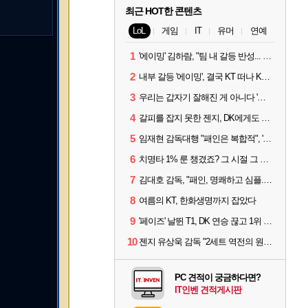
최근 HOT한 콘텐츠
LoL
게임
IT
유머
연예
1
'에이밍' 김하람, "팀 내 갈등 반성... 끝까지 뛰고 싶었다"
2
내부 갈등 '에이밍', 결국 KT 떠나 KRX로...'지우'와 트레이드
3
우리는 갑자기 잘해진 게 아니다 '씨맥' 김대호 감독의 자신감
4
갈피를 잡지 못한 젠지, DK에게도 0:2 패배
5
임재현 감독대행 "패인은 복합적", '도란' "팀에 과부하 왔다"
6
치명타 1% 룬 챙겼죠? 그 시절 그 감성 '롤 클래식' 30일 출시
7
김대호 감독, "패인, 명쾌하고 심플...다시 힘낼 수 있어"
8
여름의 KT, 한화생명까지 잡았다
9
'페이즈' 날뛴 T1, DK 연승 끊고 1위 지켜
10
젠지 유상욱 감독 "2세트 역전의 원인...너무 급했다"
PC 견적이 궁금하다면?
IT인벤 견적게시판