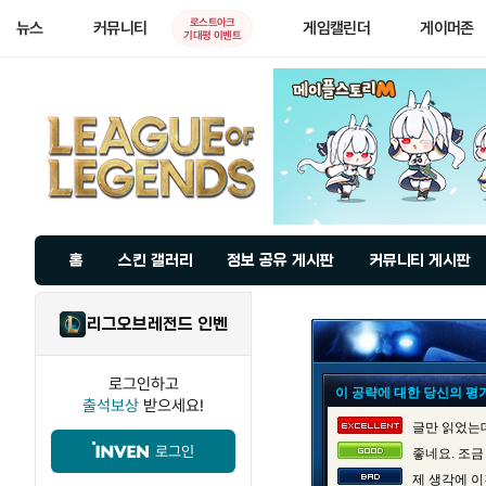
로스트아크
뉴스
커뮤니티
게임캘린더
게이머존
기대평 이벤트
홈
스킨 갤러리
정보 공유 게시판
커뮤니티 게시판
리그오브레전드 인벤
로그인하고
이 공략에 대한 당신의 평
출석보상
받으세요!
글만 읽었는데
로그인
좋네요. 조금
제 생각에 이