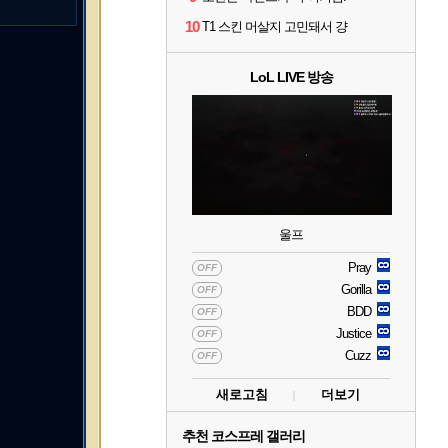
10
T1 스킨 머살지 고민돼서 걍
LoL LIVE 방송
울프
Pray
OFF
Gorilla
OFF
BDD
OFF
Justice
OFF
Cuzz
OFF
새로고침
더보기
추천 코스프레 갤러리