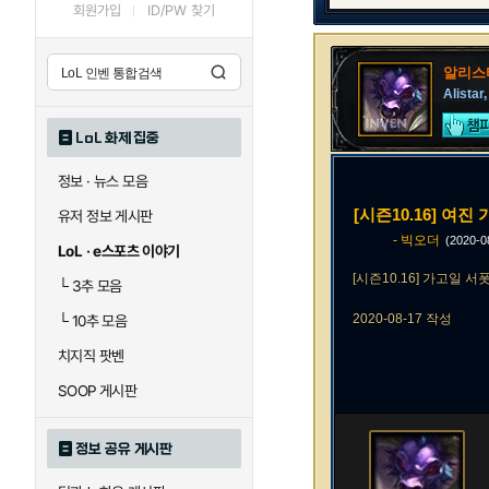
회원가입
ID/PW 찾기
알리스
Alistar
LoL 화제 집중
정보 · 뉴스 모음
[시즌10.16] 여
유저 정보 게시판
- 빅오더
(2020-
LoL · e스포츠 이야기
[시즌10.16] 가고일 
└
3추 모음
2020-08-17 작성
└
10추 모음
치지직 팟벤
SOOP 게시판
정보 공유 게시판