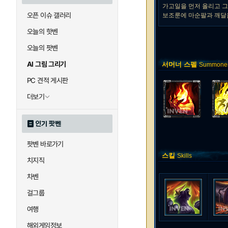
가고일을 먼저 올리고 그
오픈 이슈 갤러리
보조룬에 마순팔과 깨달
오늘의 핫벤
오늘의 팟벤
AI 그림 그리기
서머너 스펠
Summoner 
PC 견적 게시판
더보기
인기 팟벤
팟벤 바로가기
스킬
Skills
치지직
차벤
걸그룹
여행
해외게임정보