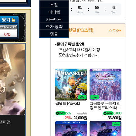
참가자 모집까지 남은 기간
스킬
11
01
55
40
아이템
Days
Hours
Min
Sec
카운터픽
추가 공략
문명 7 특별 할인!
게임 핫딜 (PC/스팀)
스토어+
댓글
0/0
조선&고려 DLC 출시 예정
50%할인&추가 적립까지!
마블 투혼 파이팅 소울즈 정식출시!
마블 히어로 총 출동&화려한 격투!
네이버 포인트 혜택까지!
인벤게임즈 8월 특별 할인!
드래곤소드: 어웨이크닝 입점!
귀무자: 검의 길 예약 판매 중!
비스트 오브 리인카네이션 정식 출시!
커세어 코브 출시 기념 할인!
더 렐릭 퍼스트 가디언 정식 출시
베데스다 40주년 기념 할인 중!
캡콤 프렌차이즈 할인 진행 중!
캡콤 일부 상품 상시 할인
스타워즈 은하계 레이서
로블록스 기프트 카드 공식 입점
인기 퍼블리셔 모음!
스팀으로 만나는 드래곤소드!
10% 할인과
게임프릭 신작 IP
해적'섬'을 발전시키자!
설화x하드코어 액션!
베데스다의 명작들을
몬헌, 바하 등 인기 IP를
몬헌 와일즈 & 드래곤즈 도그마2
인벤게임즈에서 10% 추가 적립
Robux를 가장 안전하고
최대 90% 할인가를 만나보세요!
네이버혜택과 함께 만나보세요!
이니&베니 혜택까지!
네이버 혜택가와 함께 예약하세요!
할인&네이버혜택으로 만나보세요!
네이버페이 혜택과 만나보세요!
40주년 프로모션으로 만나보세요!
할인가에 만나보세요!
일부 에디션 상시 할인!
혜택으로 예약 판매 중
편안하게 충전하세요
팰월드 Palworld
그랑블루 판타지 리
링크 엔드리스 라그
나로크 업그레이드
5%
32,000
5,000
킷 Granblue Fantasy
25%
24,000원
36,800원
Relink Endless Ragn
 챔피언
arok Upgrade Kit DL
C