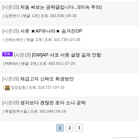
[시즌15]
처음 써보는 공략글입니다...!(미숙 주의)
|
임현현수
|
댓글: 1개
|
조회: 282,838
|
08-30
[시즌15]
서폿 ★AP유나라★ 숨겨진OP
|
인베는베인
|
댓글: 1개
|
조회: 331,730
|
07-26
[시즌15]
[GM]AP 샤코 서폿 설명 길게 안함
|
Fkffhfan
|
댓글: 2개
|
조회: 450,561
|
07-20
[시즌15]
체급고자 신짜오 회생방안
|
잉잉잉힝
|
조회: 319,727
|
07-15
[시즌15]
생각보다 괜찮은 로아 소나 공략
|
특별한루키들
|
조회: 342,048
|
06-19
1
2
3