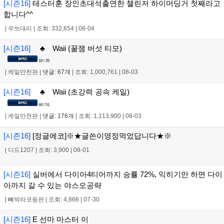
[시즌16]
테스터훈 장인초대석출연한 챌린저 하이머딩거 첫째라고
합니다^^
|
우쓰대리
|
조회: 332,654
|
08-04
[시즌16]
♣ Waii (꿀잼 버섯 티모)
19 / 25
|
케일만천판
|
댓글: 67개
|
조회: 1,000,761
|
08-03
[시즌16]
♣ Waii (초강력 공속 케일)
44 / 51
|
케일만천판
|
댓글: 176개
|
조회: 1,113,900
|
08-03
[시즌16]
[정글에코]※★글쓴이영정먹었답니다★※
|
디드1207
|
조회: 3,900
|
08-01
[시즌16]
실버에서 다이아4티어까지 승률 72%, 익히기만 하면 다이
아까지 갈 수 있는 야스오공략
|
빼박라코등판
|
조회: 4,866
|
07-30
[시즌16]
E 선마 마스터 이