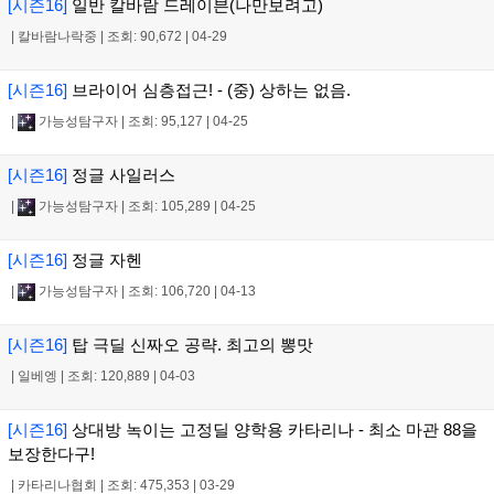
[시즌16]
일반 칼바람 드레이븐(나만보려고)
|
칼바람나락중
|
조회: 90,672
|
04-29
[시즌16]
브라이어 심층접근! - (중) 상하는 없음.
|
가능성탐구자
|
조회: 95,127
|
04-25
[시즌16]
정글 사일러스
|
가능성탐구자
|
조회: 105,289
|
04-25
[시즌16]
정글 자헨
|
가능성탐구자
|
조회: 106,720
|
04-13
[시즌16]
탑 극딜 신짜오 공략. 최고의 뽕맛
|
일베엥
|
조회: 120,889
|
04-03
[시즌16]
상대방 녹이는 고정딜 양학용 카타리나 - 최소 마관 88을
보장한다구!
|
카타리나협회
|
조회: 475,353
|
03-29