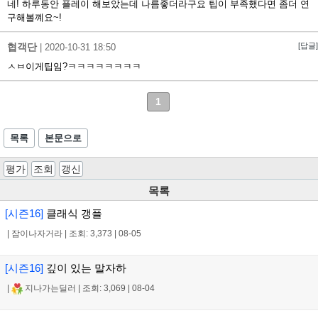
네! 하루동안 플레이 해보았는데 나름좋더라구요 팁이 부족했다면 좀더 연
구해볼꼐요~!
협객단
[답글]
|
2020-10-31 18:50
ㅅㅂ이게팁임?ㅋㅋㅋㅋㅋㅋㅋㅋ
1
목록
본문으로
평가
조회
갱신
목록
[시즌16]
클래식 갱플
|
잠이나자거라
|
조회: 3,373
|
08-05
[시즌16]
깊이 있는 말자하
|
지나가는딜러
|
조회: 3,069
|
08-04