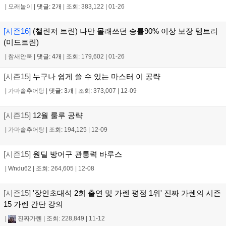
|
모래놀이
|
댓글: 2개
|
조회: 383,122
|
01-26
[시즌16]
(챌린저 트린) 나만 몰래쓰던 승률90% 이상 보장 템트리
(미드트린)
|
참새얀쿡
|
댓글: 4개
|
조회: 179,602
|
01-26
[시즌15]
누구나 쉽게 쓸 수 있는 마스터 이 공략
|
가마솥추어탕
|
댓글: 3개
|
조회: 373,007
|
12-09
[시즌15]
12월 룰루 공략
|
가마솥추어탕
|
조회: 194,125
|
12-09
[시즌15]
원딜 방어구 관통력 바루스
|
Wndu62
|
조회: 264,605
|
12-08
[시즌15]
'장인초대석 2회 출연 및 가렌 평점 1위' 진짜 가렌의 시즌
15 가렌 간단 강의
|
진짜가렌
|
조회: 228,849
|
11-12