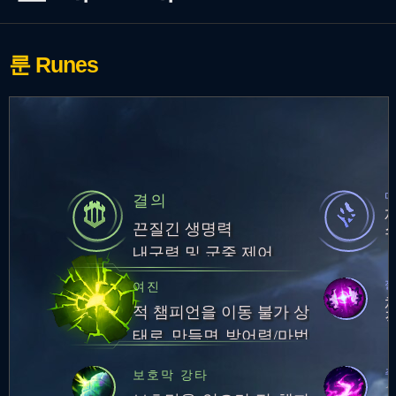
룬
Runes
결의
끈질긴 생명력
내구력 및 군중 제어
절
여진
적 챔피언을 이동 불가 상
태로 만들면 방어력/마법
저항력 증가 및 잠시 후
주
보호막 강타
주변에 큰 마법 피해