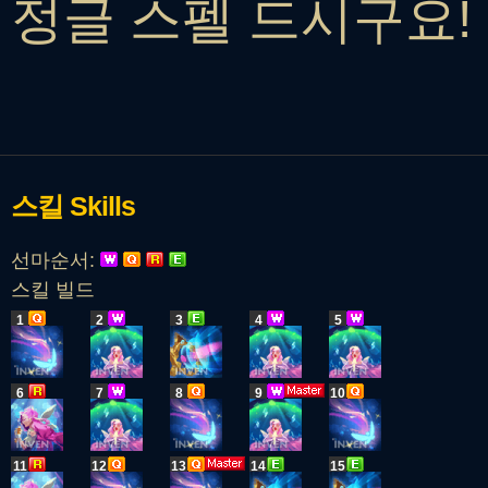
정글 스펠 드시구요!
스킬
Skills
선마순서:
스킬 빌드
1
2
3
4
5
6
7
8
9
10
11
12
13
14
15