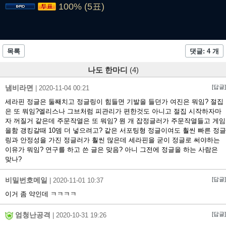
100% (5표)
목록
댓글: 4 개
나도 한마디
(4)
냄비라면
[답글]
|
2020-11-04 00:21
세라핀 정글은 둘째치고 정글링이 힘들면 기발을 들던가 여진은 뭐임? 절집
은 또 뭐임?엘리스나 그브처럼 피관리가 편한것도 아니고 절집 시작하자마
자 꺼질거 같은데 주문작열은 또 뭐임? 뭔 개 잡정글러가 주문작열들고 게임
을함 갱킹갈때 10뎀 더 넣으려고? 같은 서포팅형 정글이여도 훨씬 빠른 정글
링과 안정성을 가진 정글러가 훨씬 많은데 세라핀을 굳이 정글로 써야하는
이유가 뭐임? 연구를 하고 쓴 글은 맞음? 아니 그전에 정글을 하는 사람은
맞나?
비밀번호메일
[답글]
|
2020-11-01 10:37
이거 좀 약인데 ㅋㅋㅋㅋ
엄청난공격
[답글]
|
2020-10-31 19:26