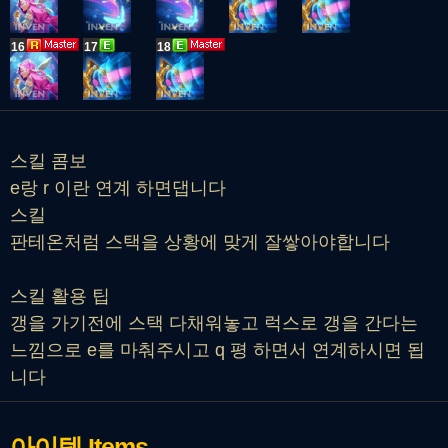
16
17
18
스킬 콤보
e랑 r 이란 연계 하면댑니다
스킬
판테온처럼 스택을 상황에 맞게 잘쌓아야합니다
스킬 활용 팁
갱을 가기전에 스택 다채워놓고 럭스로 갱을 간다는
느낌으로 e를 마춰주시고 q 평 하면서 연계하시면 됩
니다
아이템
Items