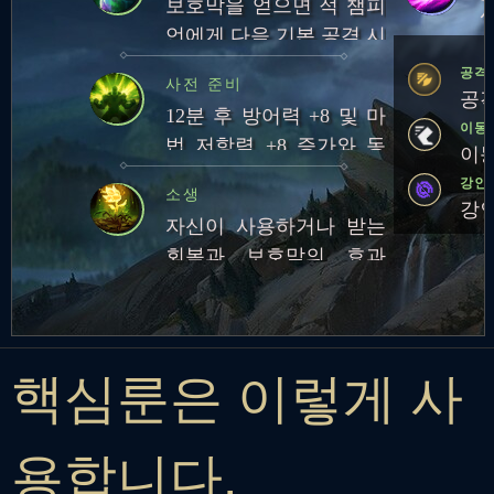
보호막을 얻으면 적 챔피
언에게 다음 기본 공격 시
추가
적응형
피해
공격
사전 준비
공격
12분 후 방어력 +8 및 마
이동
법 저항력 +8 증가와 동
이동
시에 방어력 및 마법 저항
강인
소생
력 3% 증가
강인
자신이 사용하거나 받는
회복과 보호막의 효과
5% 강화. 체력이 낮은 대
상에게는 효과가 10% 증
가
핵심룬은 이렇게 사
용합니다.