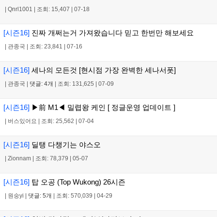
|
Qnrl1001
|
조회: 15,407
|
07-18
[시즌16]
진짜 개쩌는거 가져왔습니다 믿고 한번만 해보세요
|
관종국
|
조회: 23,841
|
07-16
[시즌16]
세나의 모든것 [현시점 가장 완벽한 세나서폿]
|
관종국
|
댓글: 4개
|
조회: 131,625
|
07-09
[시즌16]
▶前 M1◀ 밀렵왕 케인 [ 정글운영 업데이트 ]
|
버스있어요
|
조회: 25,562
|
07-04
[시즌16]
딜탱 다챙기는 야스오
|
Zionnam
|
조회: 78,379
|
05-07
[시즌16]
탑 오공 (Top Wukong) 26시즌
|
원숭yi
|
댓글: 5개
|
조회: 570,039
|
04-29