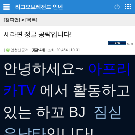
리그오브레전드
인벤
[챔피언]
>
[목록]
세라핀 정글 공략입니다!
5 / 5
|
엄청난공격
|
댓글: 4개
|
조회: 20,454
|
10-31
안녕하세요~
아프리
카TV
에서 활동하고
있는 하꼬 BJ
짐싣
은낙타
입니다!