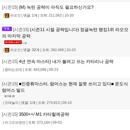
[시즌15]
(M) 녹턴 공략이 아직도 필요하신가요?
|
라오갓
|
댓글: 1개
|
조회: 211,062
|
10-20
[시즌15]
(시즌11 시절 공략입니다) 정글녹턴 랭킹1위 라오갓
의 마지막 공략
7 / 8
|
라오갓
|
댓글: 32개
|
조회: 382,488
|
10-20
[시즌15]
4년 연속 마스터) 내가 볼려고 쓰는 카타리나 공략
|
용타는모데
|
조회: 463,096
|
09-23
[시즌15]
■인증有마스터. 람머스는 현재 잘못 쓰이고 있다■ 문도식
람머스 빌드
평가중 (
2
)
|
모래놀이
|
댓글: 1개
|
조회: 274,813
|
09-10
[시즌15]
3500++/ M1 카타할께공략
|
리그오브영만
|
조회: 273,164
|
09-03