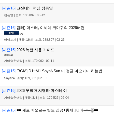
[시즌16]
크산테의 핵심 정동열
|
정동열
|
조회: 130,892
|
03-12
[시즌16]
탑레) 마스터, 이세계 까마귀의 2026버전
5 / 9
|
마이도사
|
댓글: 16개
|
조회: 288,807
|
02-23
[시즌16]
2026 녹턴 사용 가이드
평가중 (
2
)
|
가마솥추어탕
|
조회: 170,062
|
02-11
[시즌16]
[BGM] D1~M1 SoyaNSun 이 정글 마오카이 하는법
|
Soya24
|
조회: 169,982
|
02-10
[시즌16]
2026 부활한 치명타 마스터 이
|
가마솥추어탕
|
댓글: 3개
|
조회: 179,527
|
02-04
[시즌16]
■■ 새로 떠오르는 빌드 집공+황새 JG아무무▒■■