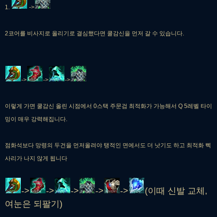
1.
->
2코어를 비사지로 올리기로 결심했다면 쿨감신을 먼저 갈 수 있습니다.
->
->
->
이렇게 가면 쿨감신 올린 시점에서 0스택 주문검 최적화가 가능해서 Q 5레벨 타이
밍이 매우 강력해집니다.
점화석보다 망령의 두건을 먼저올려야 탱적인 면에서도 더 낫기도 하고 최적화 삑
사리가 나지 않게 됩니다
->
->
->
->
->
(이때 신발 교체,
여눈은 되팔기)