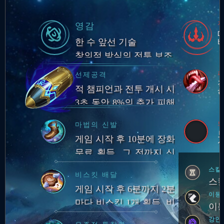
영감
한 수 앞선 기술
창의적 방식의 전투 보조
피
선제공격
적 챔피언과 전투 개시 시
3초 동안 8%의 추가 피해
및 입힌 피해에 따라 골드
마법의 신발
획득
게임 시작 후 10분에 장화
무료 획득. 그 전까지 신
발류 아이템 구매 불가.
스킬
비스킷 배달
챔피언 처치 관여 시마다
스킬
게임 시작 후 6분까지 2분
장화 획득 시점이 30초 앞
이동
마다 비스킷 1개 획득. 비
당겨짐
이동
스킷 사용 또는 판매 시
강인