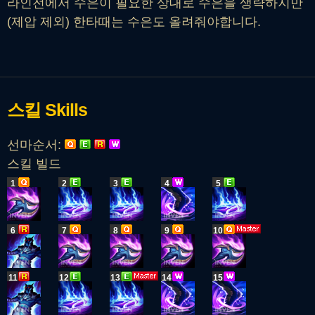
라인전에서 수은이 필요한 상대로 수은을 생략하지만
(제압 제외) 한타때는 수은도 올려줘야합니다.
스킬
Skills
선마순서:
스킬 빌드
1
2
3
4
5
6
7
8
9
10
11
12
13
14
15