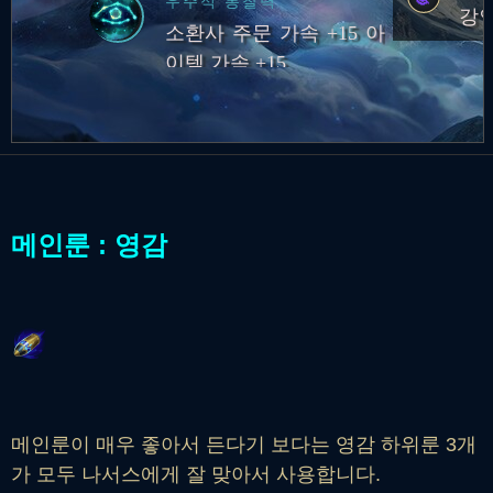
우주적 통찰력
체력 회복 및 최대 체력
강인
소환사 주문 가속 +15 아
영구 증가
이템 가속 +15
메인룬 : 영감
메인룬이 매우 좋아서 든다기 보다는 영감 하위룬 3개
가 모두 나서스에게 잘 맞아서 사용합니다.