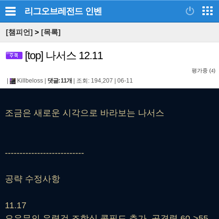
리그오브레전드
인벤
[챔피언]
>
[목록]
[top] 나서스 12.11
평가중 (
)
4
|
Killbeloss
|
댓글: 11개
|
조회: 194,207
|
06-11
조금은 새로운 시각으로 바라보는 나서스
---------------------------
공략 수정사항
11.17
요우무의 유령검 조합식 콜필드 추가, 공격력 60->55 ,