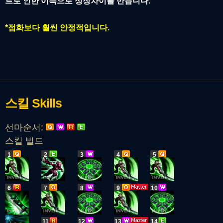
트로 인한 이득으로 성장차이를 만듭니다.
*점화보다 훨씬 안정적입니다.
스킬
Skills
선마순서:
스킬 빌드
1
2
3
4
5
6
7
8
9
10
11
12
13
14