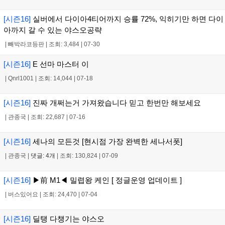
[시즌16]
실버에서 다이아4티어까지 승률 72%, 익히기만 하면 다이
아까지 갈 수 있는 야스오공략
|
빼박라코등판
|
조회: 3,484
|
07-30
[시즌16]
E 선마 마스터 이
|
Qnrl1001
|
조회: 14,044
|
07-18
[시즌16]
진짜 개쩌는거 가져왔습니다 믿고 한번만 해보세요
|
관종국
|
조회: 22,687
|
07-16
[시즌16]
세나의 모든것 [현시점 가장 완벽한 세나서폿]
|
관종국
|
댓글: 4개
|
조회: 130,824
|
07-09
[시즌16]
▶前 M1◀ 밀렵왕 케인 [ 정글운영 업데이트 ]
|
버스있어요
|
조회: 24,470
|
07-04
[시즌16]
딜탱 다챙기는 야스오