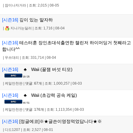
|
잠이나자거라
|
조회: 2,015
|
08-05
[시즌16]
깊이 있는 말자하
|
지나가는딜러
|
조회: 1,716
|
08-04
[시즌16]
테스터훈 장인초대석출연한 챌린저 하이머딩거 첫째라고
합니다^^
|
우쓰대리
|
조회: 331,714
|
08-04
[시즌16]
♣ Waii (꿀잼 버섯 티모)
19 / 25
|
케일만천판
|
댓글: 67개
|
조회: 1,000,257
|
08-03
[시즌16]
♣ Waii (초강력 공속 케일)
44 / 51
|
케일만천판
|
댓글: 176개
|
조회: 1,113,354
|
08-03
[시즌16]
[정글에코]※★글쓴이영정먹었답니다★※
|
디드1207
|
조회: 2,527
|
08-01