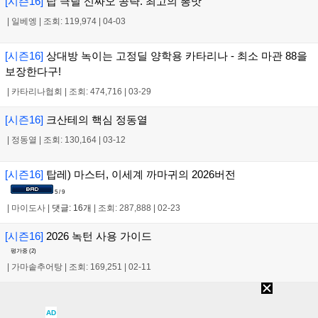
[시즌16]
탑 극딜 신짜오 공략. 최고의 뽕맛
|
일베엥
|
조회: 119,974
|
04-03
[시즌16]
상대방 녹이는 고정딜 양학용 카타리나 - 최소 마관 88을
보장한다구!
|
카타리나협회
|
조회: 474,716
|
03-29
[시즌16]
크산테의 핵심 정동열
|
정동열
|
조회: 130,164
|
03-12
[시즌16]
탑레) 마스터, 이세계 까마귀의 2026버전
5 / 9
|
마이도사
|
댓글: 16개
|
조회: 287,888
|
02-23
[시즌16]
2026 녹턴 사용 가이드
평가중 (
2
)
|
가마솥추어탕
|
조회: 169,251
|
02-11
[시즌16]
[BGM] D1~M1 SoyaNSun 이 정글 마오카이 하는법
AD
|
Soya24
|
조회: 169,203
|
02-10