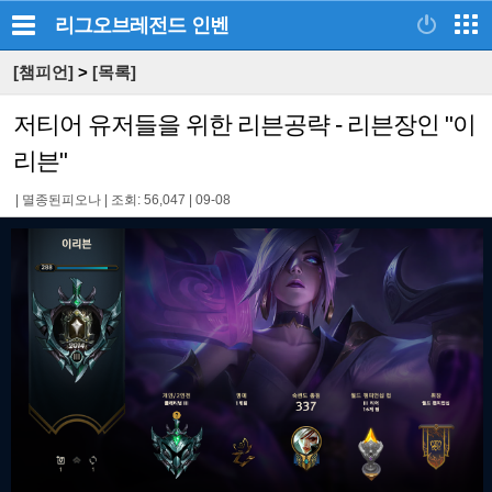
리그오브레전드
인벤
[챔피언]
>
[목록]
저티어 유저들을 위한 리븐공략 - 리븐장인 "이
리븐"
|
멸종된피오나
|
조회: 56,047
|
09-08