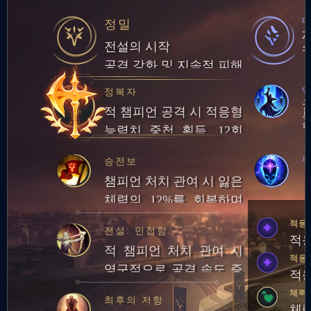
정밀
전설의 시작
공격 강화 및 지속적 피해
엑
정복자
적 챔피언 공격 시 적응형
능력치 중첩 획득. 12회
중첩 시 챔피언 대상 피해
승전보
량의 일부만큼 체력 회복
챔피언 처치 관여 시 잃은
체력의 12%를 회복하며
추가로 20골드 획득
적응
전설: 민첩함
적응
적 챔피언 처치 관여 시
적응
영구적으로 공격 속도 증
적응
가
체력
최후의 저항
체력