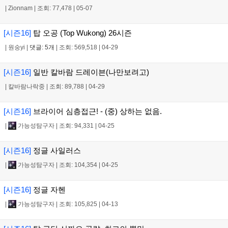
|
Zionnam
|
조회: 77,478
|
05-07
[시즌16]
탑 오공 (Top Wukong) 26시즌
|
원숭yi
|
댓글: 5개
|
조회: 569,518
|
04-29
[시즌16]
일반 칼바람 드레이븐(나만보려고)
|
칼바람나락중
|
조회: 89,788
|
04-29
[시즌16]
브라이어 심층접근! - (중) 상하는 없음.
|
가능성탐구자
|
조회: 94,331
|
04-25
[시즌16]
정글 사일러스
|
가능성탐구자
|
조회: 104,354
|
04-25
[시즌16]
정글 자헨
|
가능성탐구자
|
조회: 105,825
|
04-13