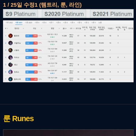
1 / 25일 수정1 (템트리, 룬, 라인)
룬
Runes