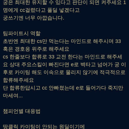
궁은 최대한 유지할 수 있다고 판단이 되면 켜주세요 1
명에게 cc걸렸다고 풀딜 넣겠다고
궁쓰기엔 너무 아깝습니다.
팀파이트시 역할
초반엔 최대한 cs만 먹는다는 마인드로 해주시며 33
혹은 갱호응 위주로 해주세요
cs 한줄보다 합류로 33 교전 한다는 마인드로 해주세
요 상대 주요스킬이 빠진다면 e로 벽타고 넘어가 궁 이
후로 카이팅 해도 이속으로 물리지 않기에 적극적으로
합류해주세요
단 합류한답시고 cc 안빠졌는데 e로 들어가다 죽지만
마세여...
챔피언별 대응법
땅클릭 카이팅이 안되는 원딜이기에