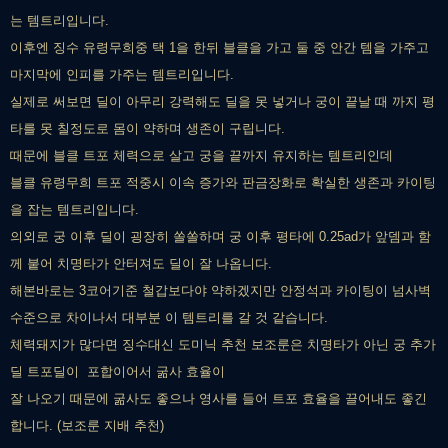
는 템트리입니다.
이후엔 징수 유령무희중 택 1을 한뒤 블클을 가고 둘 중 안간 템을 가주고
마지막에 인피를 가주는 템트리입니다.
실제로 써보면 딜이 아무리 강력해도 딜을 못 넣거나 궁이 끝날 때 까지 평
타를 못 칠정도로 몸이 약하며 생존이 구립니다.
때문에 블클 트포 체력으로 살고 궁을 끝까지 유지하는 템트리인데
블클 유령무희 트포 적중시 이속 증가와 판금장화로 확실한 생존과 카이팅
을 잡는 템트리입니다.
의외로 궁 이후 딜이 굉장히 쏠쏠하며 궁 이후 평타에 0.25ad가 앞뎀과 함
께 붙어 치명타가 안터져도 딜이 잘 나옵니다.
해본바로는 3코어기준 철갑보다야 약하겠지만 안정석과 카이팅이 넘사벽
수준으로 차이나서 대부분 이 템트리를 갈 것 같습니다.
체력돼지가 많다면 징수대신 도미닉 추천 보조룬은 치명타가 아닌 궁 추가
딜 트포딜이 포합이어서 굶사 효율이
잘 나오기 때문에 굶사도 좋으나 영사를 들어 트포 효율을 끌어내도 좋긴
합니다. (보조룬 지배 추천)