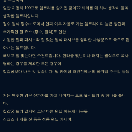
일반 치명타 100프로 템트리를 할거면 굳이?? 제리를 왜 하나 생각이 들며
생각한 템트리입니다.
정수 월식 징수or 도미닉 인피 이후 자율로 가는 템트리이며 높은 방관과
추가적인 딜 요소 (정수, 월식)로 인한
시원한 딜과 패시브와 잘 맞는 월식 패시브를 영리한 사냥꾼으로 극으로 뽑
아내는 템트립니다.
해보고 잘 맞는다면 추천드립니다. 한타중 몇번이나 터지는 월식으로 폭사
당하는 경우를 제외한 모든 경우에
철갑궁보다 나은 것 같습니다. 딜 카이팅 라인전에서의 하위템 주문검 등등
저는 특수한 경우 신파자를 가고 나머지는 트포 월식트리 중 하나를 씁니
다.
철갑궁 트리 갈거면 그냥 다른 원딜 하는게 나은듯
징크스나 케틀 진 등등 정통 원딜 가세여..