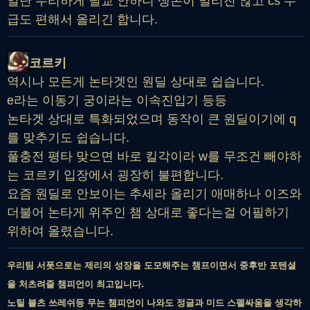
일단 무리하게 딜교 안하니 생존이 밀리진 않고 cs 수
급도 편해서 올리긴 합니다.
코르키
역시나 모든게 논타겟인 원딜 상대로 쉽습니다.
e라는 이동기 궁이라는 이속진입기 등등
논타겟 상대로 특화되었으며 동작이 큰 원딜이기에 q
를 맞추기도 쉽습니다.
풀충전 평타 맞으면 바로 킬각이라 w를 무조건 빼야하
는 코르키 입장에서 굉장히 불편합니다.
요즘 원딜로 안보이는 추세라 올리기 애매하나 이즈와
더불어 논타게 위주인 챔 상대로 좋다는걸 어필하기
위하여 올렸습니다.
우리팀 서폿으로는 제리의 성장을 도모해주는 챔프이면서 중후반 포텐셜
을 처츠려줄 챔피언이 최고입니다.
노틸 블츠 쓰레쉬등 무는 챔피언이 나와도 정글과 미드 스펠싸움을 생각하