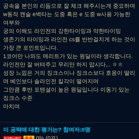
공속을 본인의 리듬으로 잘 체크 해주시는게 중요하며
w동작 캔슬 e벽타는 도중 혹은 e 도중 w사용 가능한
여부와
궁의 이해도 라인전의 강한타이밍과 약한타이밍
생존기의 타이밍과 라인전 cs를 반반걸치게 하는 것이
가장 큰 포인트입니다.
1코어만 나와도 메리트가 있는 원딜이라 생각합니다.
라인전만 잘 버텨주고 무리만 하지 맙시다,.. ㅎㅎ
성장 느낌은 거의 징크스이나 징크스보다 호응이 딸리
며 베인보다 솔라인전 킬각이 떨어지며
그만큼 후반 포텐셜이 높은 원딜입니다 이동기 있는
징크스 수준
마치며
이 공략에 대한 평가는?
참여자:
0명
0% (0표)