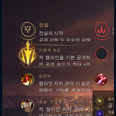
정밀
전설의 시작
공격 강화 및 지속적 피해
치명적 속도
적 챔피언을 기본 공격하
면 공격 속도가 최대 6까
지 증가. 최대 중첩 시 기
피
승전보
본 공격을 하면 추가 적응
챔피언 처치 관여 시 잃은
형 피해를 입힘
체력의 12%를 회복하며
추가로 20골드 획득
공격
전설: 민첩함
공격
적 챔피언 처치 관여 시
적응