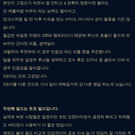
본인이 그정도가 되면서 얼 안타고 q 정확히 맞춘다면 몰라도
진 케틀처럼 마무리 하는 능력도 떨어지고
징크스처럼 킬 딴 이후 이속을 얻는 아이도 아니어서 굳이 돌풍을 가진 않
습니다.
철갑은 유일한 치명타 100퍼 템트리이기 때문에 루난과 효율이 좋으며 피
바까지 간다면 피흡, 광역딜이
괴랄하여 추천하며 이 경우 민첩성 대신 피흡 룬을 추천합니다.
딜을 위주로 갈경우 루난을 생략하고 징수 혹은 도미닉 중 골라서 가며 이
경우 민첩성을 들어줍니다.
3코어는 인피 고정입니다.
3코어를 다른 것으로 가서 딜이 약해질거면 걍 다른 원딜 하는게 낫습니다.
두번째 빌드는 트포 빌드입니다.
실제로 써본 사람들은 알겠지만 초반 강한타이밍이 굉장히 빠르고 하위템
도 버티면서 사용하기 다 좋은 편입니다.
체력도 붙어 몸도 비교적 안정적이며 공속 이속 딜 다 적당히 잘 가져와 주