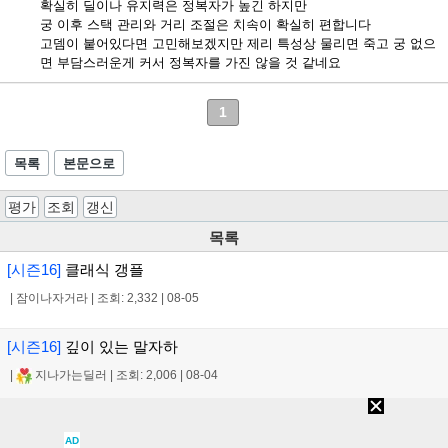
확실히 딜이나 유지력은 정복자가 높긴 하지만
궁 이후 스택 관리와 거리 조절은 치속이 확실히 편합니다
고뎀이 붙어있다면 고민해보겠지만 제리 특성상 물리면 죽고 궁 없으
면 부담스러운게 커서 정복자를 가진 않을 것 같네요
1
목록
본문으로
평가
조회
갱신
목록
[시즌16]
클래식 갱플
|
잠이나자거라
|
조회: 2,332
|
08-05
[시즌16]
깊이 있는 말자하
|
지나가는딜러
|
조회: 2,006
|
08-04
[시즌16]
테스터훈 장인초대석출연한 챌린저 하이머딩거 첫째라고
AD
합니다^^