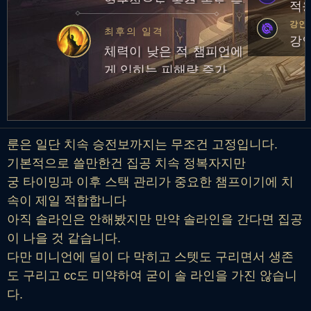
영구적으로 공격 속도 증
적응
가
강인
최후의 일격
강인
체력이 낮은 적 챔피언에
게 입히는 피해량 증가
룬은 일단 치속 승전보까지는 무조건 고정입니다.
기본적으로 쓸만한건 집공 치속 정복자지만
궁 타이밍과 이후 스택 관리가 중요한 챔프이기에 치
속이 제일 적합합니다
아직 솔라인은 안해봤지만 만약 솔라인을 간다면 집공
이 나을 것 같습니다.
다만 미니언에 딜이 다 막히고 스텟도 구리면서 생존
도 구리고 cc도 미약하여 굳이 솔 라인을 가진 않습니
다.