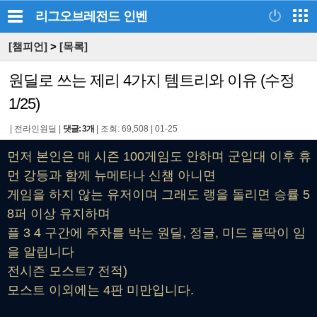
리그오브레전드
인벤
[챔피언]
>
[목록]
원딜로 쓰는 제리 4가지 템트리와 이유 (수정
1/25)
|
전라인원딜
|
댓글: 3개
|
조회: 69,508
|
01-25
먼저 본인은 매 시즌 100게임도 안하며 군입대 이후 휴
먼 강등과 함께 뉴메타나 신챔 아니면
게임을 하지 않는 유저이며 그래도 랭을 돌리면 승률 5
8퍼 이상 유지하며
플 3 4 구간에 주차를 박는 원딜, 정글, 미드 플딱이 임
을 알립니다
전시즌 모스트7 전적)
모스트 이외에는 4판 미만입니다.