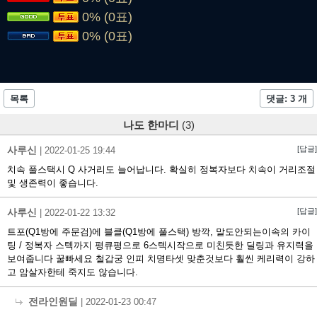
0% (0표)
0% (0표)
목록
댓글: 3 개
나도 한마디
(3)
사루신
[답글]
|
2022-01-25 19:44
치속 풀스택시 Q 사거리도 늘어납니다. 확실히 정복자보다 치속이 거리조절
및 생존력이 좋습니다.
사루신
[답글]
|
2022-01-22 13:32
트포(Q1방에 주문검)에 블클(Q1방에 풀스택) 방깍, 말도안되는이속의 카이
팅 / 정복자 스텍까지 평큐평으로 6스텍시작으로 미친듯한 딜링과 유지력을
보여줍니다 꿀빠세요 철갑궁 인피 치명타셋 맞춘것보다 훨씬 케리력이 강하
고 암살자한테 죽지도 않습니다.
전라인원딜
|
2022-01-23 00:47