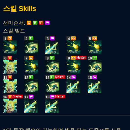
스킬
Skills
선마순서:
스킬 빌드
1
2
3
4
5
6
7
8
9
10
11
12
13
14
15
16
17
18