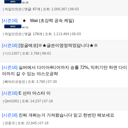
19 / 25
|
케일만천판
|
댓글: 67개
|
조회: 1,000,367
|
08-03
[시즌16]
♣ Waii (초강력 공속 케일)
44 / 51
|
케일만천판
|
댓글: 176개
|
조회: 1,113,484
|
08-03
[시즌16]
[정글에코]※★글쓴이영정먹었답니다★※
|
디드1207
|
조회: 2,768
|
08-01
[시즌16]
실버에서 다이아4티어까지 승률 72%, 익히기만 하면 다이
아까지 갈 수 있는 야스오공략
|
빼박라코등판
|
조회: 3,780
|
07-30
[시즌16]
E 선마 마스터 이
|
Qnrl1001
|
조회: 14,237
|
07-18
[시즌16]
진짜 개쩌는거 가져왔습니다 믿고 한번만 해보세요
|
관종국
|
조회: 22,845
|
07-16