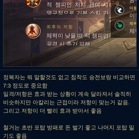
공격
적 챔피언 처치 관여 시
이동
영구적으로 기본 스킬 가
이동
속 효과 획득
체력
최후의 저항
체력
체력이 낮을 때 적 챔피언
공격 시 추가 피해
정복자는 뭐 말할것도 없고 침착도 승전보랑 비교하면
7:3 정도로 중요함
일격/저항은 효과 받는 상황이 계속 달라져서 솔직히
비슷하지만 아칼리는 근접이라 저항이 맞는거 같음.
그리고 저항이 더 빨리 효과 받아서 좋음
철거는 초반 포탑 방패로 돈 벌기 좋고 나머지 포탑 밀
기도 좋음