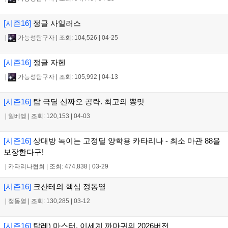
[시즌16]
정글 사일러스
|
가능성탐구자
|
조회: 104,526
|
04-25
[시즌16]
정글 자헨
|
가능성탐구자
|
조회: 105,992
|
04-13
[시즌16]
탑 극딜 신짜오 공략. 최고의 뽕맛
|
일베엥
|
조회: 120,153
|
04-03
[시즌16]
상대방 녹이는 고정딜 양학용 카타리나 - 최소 마관 88을
보장한다구!
|
카타리나협회
|
조회: 474,838
|
03-29
[시즌16]
크산테의 핵심 정동열
|
정동열
|
조회: 130,285
|
03-12
[시즌16]
탑레) 마스터, 이세계 까마귀의 2026버전