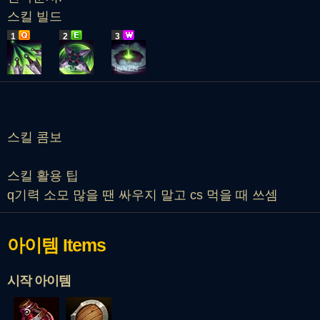
스킬 빌드
1
2
3
스킬 콤보
스킬 활용 팁
q기력 소모 많을 땐 싸우지 말고 cs 먹을 때 쓰셈
아이템
Items
시작 아이템