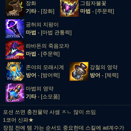
장화
그림자불꽃
기타
- [장화]
마법
- [주문력]
공허의 지팡이
마법
- [마법 관통력]
라바돈의 죽음모자
마법
- [주문력]
존야의 모래시계
강철의 영약
방어
- [방어력]
방어
- [체력]
마법의 영약
기타
- [소모품]
포션 쓰면 충전물약 사셈 ㅈㄴ 많이 쓰임
1코어 신파★
장점 전에 템 가는 순서도 중요한데 스킬에 ad계수가