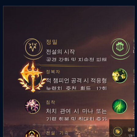
정밀
전설의 시작
공격 강화 및 지속적 피해
정복자
적 챔피언 공격 시 적응형
능력치 중첩 획득. 12회
중첩 시 챔피언 대상 피해
재
침착
량의 일부만큼 체력 회복
처치 관여 시 마나 또는
기력 회복 및 최대치 증가
공격
전설: 가속