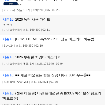
5 / 9
|
마이도사
|
댓글: 16개
|
조회: 288,076
|
02-23
[시즌16]
2026 녹턴 사용 가이드
평가중 (
2
)
|
가마솥추어탕
|
조회: 169,400
|
02-11
[시즌16]
[BGM] D1~M1 SoyaNSun 이 정글 마오카이 하는법
|
Soya24
|
조회: 169,350
|
02-10
[시즌16]
2026 부활한 치명타 마스터 이
|
가마솥추어탕
|
댓글: 3개
|
조회: 178,940
|
02-04
[시즌16]
■■ 새로 떠오르는 빌드 집공+황새 JG아무무▒■■
|
모래놀이
|
댓글: 2개
|
조회: 382,521
|
01-26
[시즌16]
(챌린저 트린) 나만 몰래쓰던 승률90% 이상 보장 템트리
(미드트린)
|
참새얀쿡
|
댓글: 4개
|
조회: 179,026
|
01-26