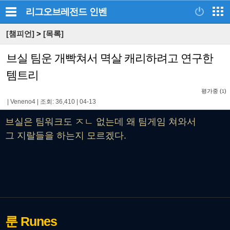
리그오브레전드
인벤
[챔피언]
>
[목록]
브실 팀운 개빡쳐서 멱살 캐리하려고 연구한
템트리
평가중 (
)
1
|
Veneno4
|
조회: 36,410
|
04-13
브실은 팀워크도 ㅈㄴ 없는데 왜 팀게임 쳐와서
그 지랄들을 하는지 모르겠다.
룬
Runes