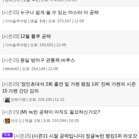
[시즌15]
누구나 쉽게 쓸 수 있는 마스터 이 공략
|
가마솥추어탕
|
댓글: 3개
|
조회: 372,547
|
12-09
[시즌15]
12월 룰루 공략
|
가마솥추어탕
|
조회: 193,625
|
12-09
[시즌15]
원딜 방어구 관통력 바루스
|
Wndu62
|
조회: 264,148
|
12-08
[시즌15]
'장인초대석 2회 출연 및 가렌 평점 1위' 진짜 가렌의 시즌
15 가렌 간단 강의
|
진짜가렌
|
조회: 228,100
|
11-12
[시즌15]
(M) 녹턴 공략이 아직도 필요하신가요?
|
라오갓
|
댓글: 1개
|
조회: 210,594
|
10-20
[시즌15]
(시즌11 시절 공략입니다) 정글녹턴 랭킹1위 라오갓