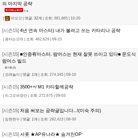
의 마지막 공략
7 / 8
|
라오갓
|
댓글: 32개
|
조회: 381,865
|
10-20
[시즌15]
4년 연속 마스터) 내가 볼려고 쓰는 카타리나 공략
|
용타는모데
|
조회: 462,629
|
09-23
[시즌15]
■인증有마스터. 람머스는 현재 잘못 쓰이고 있다■ 문도식
람머스 빌드
평가중 (
2
)
|
모래놀이
|
댓글: 1개
|
조회: 274,345
|
09-10
[시즌15]
3500++/ M1 카타할께공략
|
리그오브영만
|
조회: 272,675
|
09-03
[시즌15]
처음 써보는 공략글입니다...!(미숙 주의)
|
임현현수
|
댓글: 1개
|
조회: 282,423
|
08-30
[시즌15]
서폿 ★AP유나라★ 숨겨진OP