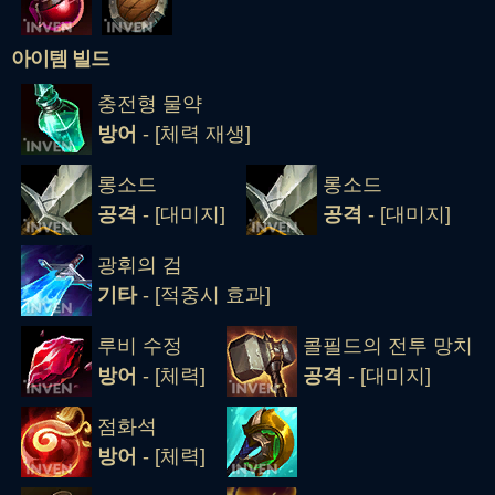
아이템 빌드
충전형 물약
방어
- [체력 재생]
롱소드
롱소드
공격
- [대미지]
공격
- [대미지]
광휘의 검
기타
- [적중시 효과]
루비 수정
콜필드의 전투 망치
방어
- [체력]
공격
- [대미지]
점화석
방어
- [체력]