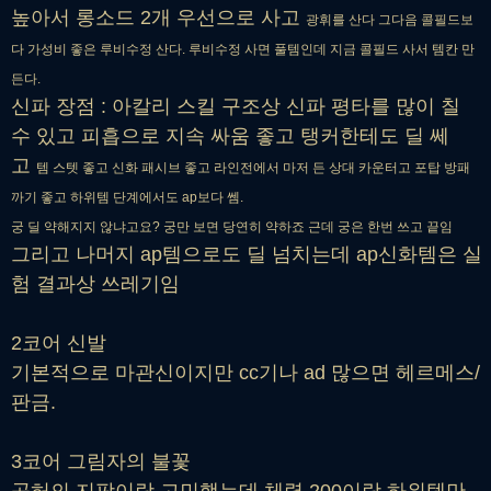
높아서 롱소드 2개 우선으로 사고
광휘를 산다 그다음 콜필드보
다 가성비 좋은 루비수정 산다. 루비수정 사면 풀템인데 지금 콜필드 사서 템칸 만
든다.
신파 장점 : 아칼리 스킬 구조상 신파 평타를 많이 칠
수 있고 피흡으로 지속 싸움 좋고 탱커한테도 딜 쎄
고
템 스텟 좋고 신화 패시브 좋고 라인전에서 마저 든 상대 카운터고 포탑 방패
까기 좋고
하위템 단계에서도 ap보다 쎔.
궁 딜 약해지지 않냐고요? 궁만 보면 당연히 약하죠 근데 궁은 한번 쓰고 끝임
그리고 나머지 ap템으로도 딜 넘치는데 ap신화템은 실
험 결과상 쓰레기임
2코어 신발
기본적으로 마관신이지만 cc기나 ad 많으면 헤르메스/
판금.
3코어 그림자의 불꽃
공허의 지팡이랑 고민했는데 체력 200이랑 하위템만