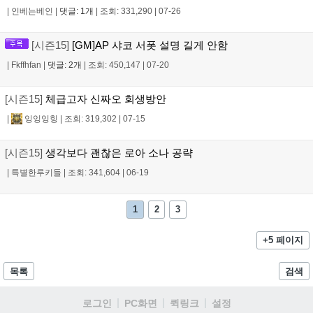
|
인베는베인
|
댓글: 1개
|
조회: 331,290
|
07-26
[시즌15]
[GM]AP 샤코 서폿 설명 길게 안함
|
Fkffhfan
|
댓글: 2개
|
조회: 450,147
|
07-20
[시즌15]
체급고자 신짜오 회생방안
|
잉잉잉힝
|
조회: 319,302
|
07-15
[시즌15]
생각보다 괜찮은 로아 소나 공략
|
특별한루키들
|
조회: 341,604
|
06-19
1
2
3
+5 페이지
목록
검색
로그인
PC화면
퀵링크
설정