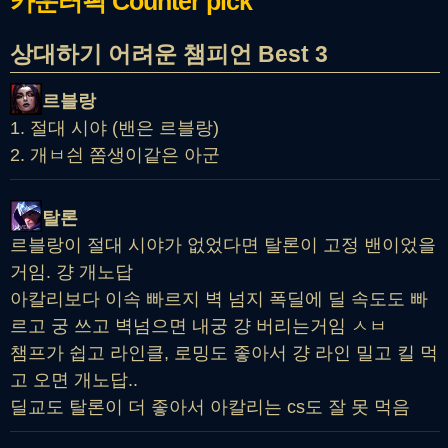
카운터픽
Counter pick
상대하기 어려운 챔피언 Best 3
르블랑
1. 절대 시야 (밴은 르블랑)
2. 개ㅂ싄 쫌생이같은 아군
탈론
르블랑이 절대 시야가 없었다면 탈론이 고정 밴이었을
거임. 걍 개노답
아칼리보다 이속 빠르지 벽 넘지 폭딜에 딜 속도도 빠
르고 궁 쓰고 벽넘으면 내궁 걍 버리는거임 ㅅㅂ
챔프가 쉽고 라인클, 로밍도 좋아서 걍 라인 밀고 킬 먹
고 오면 개노답..
딜교도 탈론이 더 좋아서 아칼리는 cs도 잘 못 먹음