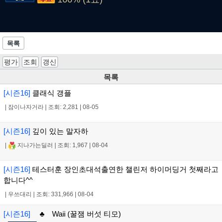
목록
평가
조회
갱신
목록
[시즌16]
클래식 갱플
|
잠이나자거라
|
조회: 2,281
|
08-05
[시즌16]
깊이 있는 말자하
|
지나가는딜러
|
조회: 1,967
|
08-04
[시즌16]
테스터훈 장인초대석출연한 챌린저 하이머딩거 첫째라고
합니다^^
|
우쓰대리
|
조회: 331,966
|
08-04
[시즌16]
♣ Waii (꿀잼 버섯 티모)