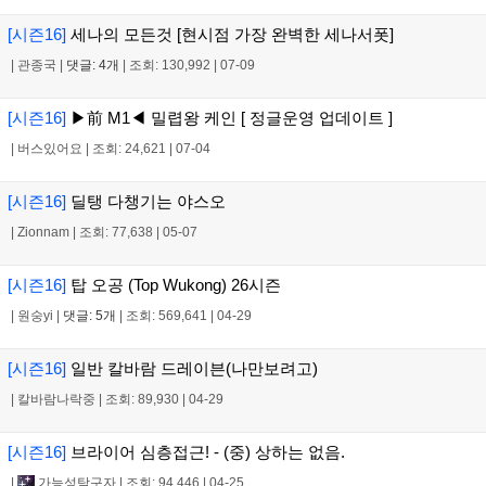
[시즌16]
세나의 모든것 [현시점 가장 완벽한 세나서폿]
|
관종국
|
댓글: 4개
|
조회: 130,992
|
07-09
[시즌16]
▶前 M1◀ 밀렵왕 케인 [ 정글운영 업데이트 ]
|
버스있어요
|
조회: 24,621
|
07-04
[시즌16]
딜탱 다챙기는 야스오
|
Zionnam
|
조회: 77,638
|
05-07
[시즌16]
탑 오공 (Top Wukong) 26시즌
|
원숭yi
|
댓글: 5개
|
조회: 569,641
|
04-29
[시즌16]
일반 칼바람 드레이븐(나만보려고)
|
칼바람나락중
|
조회: 89,930
|
04-29
[시즌16]
브라이어 심층접근! - (중) 상하는 없음.
|
가능성탐구자
|
조회: 94,446
|
04-25