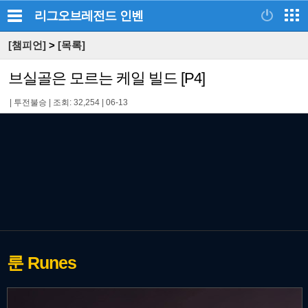
리그오브레전드
인벤
[챔피언]
>
[목록]
브실골은 모르는 케일 빌드 [P4]
|
투전불승
|
조회: 32,254
|
06-13
룬
Runes