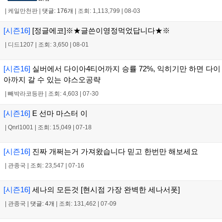
|
케일만천판
|
댓글: 176개
|
조회: 1,113,799
|
08-03
[시즌16]
[정글에코]※★글쓴이영정먹었답니다★※
|
디드1207
|
조회: 3,650
|
08-01
[시즌16]
실버에서 다이아4티어까지 승률 72%, 익히기만 하면 다이
아까지 갈 수 있는 야스오공략
|
빼박라코등판
|
조회: 4,603
|
07-30
[시즌16]
E 선마 마스터 이
|
Qnrl1001
|
조회: 15,049
|
07-18
[시즌16]
진짜 개쩌는거 가져왔습니다 믿고 한번만 해보세요
|
관종국
|
조회: 23,547
|
07-16
[시즌16]
세나의 모든것 [현시점 가장 완벽한 세나서폿]
|
관종국
|
댓글: 4개
|
조회: 131,462
|
07-09