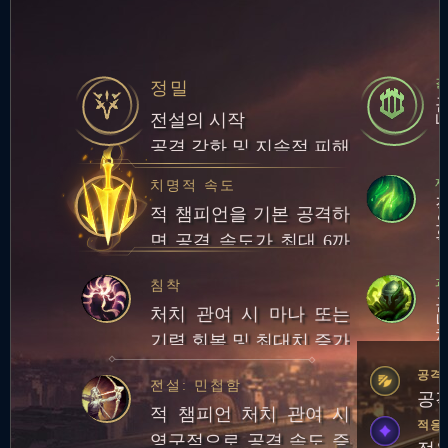
정밀
전설의 시작
공격 강화 및 지속적 피해
재
치명적 속도
적 챔피언을 기본 공격하
면 공격 속도가 최대 6까
지 증가. 최대 중첩 시 기
침착
본 공격을 하면 추가 적응
처치 관여 시 마나 또는
형 피해를 입힘
기력 회복 및 최대치 증가
공격
전설: 민첩함
공격
적 챔피언 처치 관여 시
적응
영구적으로 공격 속도 증