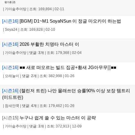
평가중 (
2
)
|
가마솥추어탕
|
조회: 169,894
|
02-11
[시즌16]
[BGM] D1~M1 SoyaNSun 이 정글 마오카이 하는법
|
Soya24
|
조회: 169,828
|
02-10
[시즌16]
2026 부활한 치명타 마스터 이
|
가마솥추어탕
|
댓글: 3개
|
조회: 179,368
|
02-04
[시즌16]
■■ 새로 떠오르는 빌드 집공+황새 JG아무무▒■■
|
모래놀이
|
댓글: 2개
|
조회: 382,998
|
01-26
[시즌16]
(챌린저 트린) 나만 몰래쓰던 승률90% 이상 보장 템트리
(미드트린)
|
참새얀쿡
|
댓글: 4개
|
조회: 179,462
|
01-26
[시즌15]
누구나 쉽게 쓸 수 있는 마스터 이 공략
|
가마솥추어탕
|
댓글: 3개
|
조회: 372,913
|
12-09