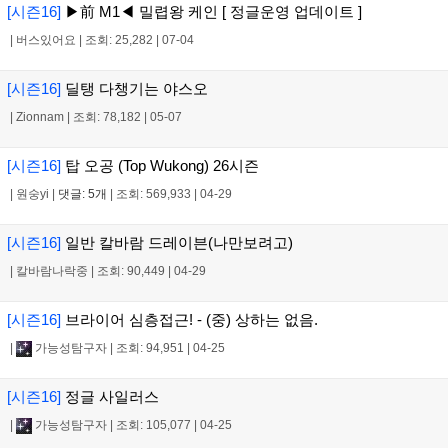
[시즌16]
▶前 M1◀ 밀렵왕 케인 [ 정글운영 업데이트 ]
|
버스있어요
|
조회: 25,282
|
07-04
[시즌16]
딜탱 다챙기는 야스오
|
Zionnam
|
조회: 78,182
|
05-07
[시즌16]
탑 오공 (Top Wukong) 26시즌
|
원숭yi
|
댓글: 5개
|
조회: 569,933
|
04-29
[시즌16]
일반 칼바람 드레이븐(나만보려고)
|
칼바람나락중
|
조회: 90,449
|
04-29
[시즌16]
브라이어 심층접근! - (중) 상하는 없음.
|
가능성탐구자
|
조회: 94,951
|
04-25
[시즌16]
정글 사일러스
|
가능성탐구자
|
조회: 105,077
|
04-25