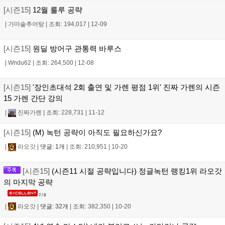
[시즌15]
12월 룰루 공략
|
가마솥추어탕
|
조회: 194,017
|
12-09
[시즌15]
원딜 방어구 관통력 바루스
|
Wndu62
|
조회: 264,500
|
12-08
[시즌15]
'장인초대석 2회 출연 및 가렌 평점 1위' 진짜 가렌의 시즌
15 가렌 간단 강의
|
진짜가렌
|
조회: 228,731
|
11-12
[시즌15]
(M) 녹턴 공략이 아직도 필요하신가요?
|
라오갓
|
댓글: 1개
|
조회: 210,951
|
10-20
[시즌15]
(시즌11 시절 공략입니다) 정글녹턴 랭킹1위 라오갓
의 마지막 공략
7 / 8
|
라오갓
|
댓글: 32개
|
조회: 382,350
|
10-20