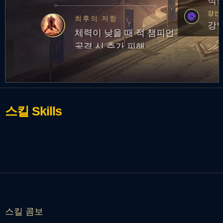
적응
가
강인
최후의 저항
강인
체력이 낮을 때 적 챔피언
공격 시 추가 피해
스킬
Skills
스킬 콤보