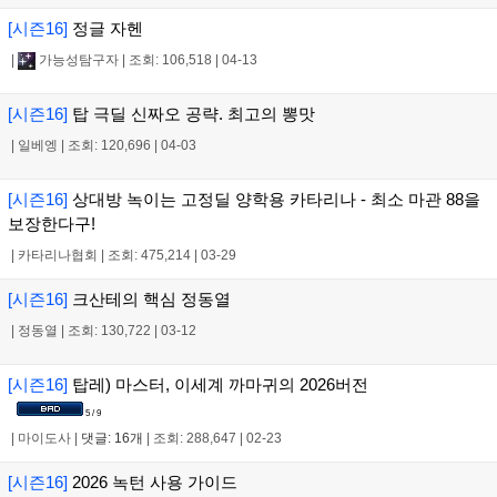
[시즌16]
정글 자헨
|
가능성탐구자
|
조회: 106,518
|
04-13
[시즌16]
탑 극딜 신짜오 공략. 최고의 뽕맛
|
일베엥
|
조회: 120,696
|
04-03
[시즌16]
상대방 녹이는 고정딜 양학용 카타리나 - 최소 마관 88을
보장한다구!
|
카타리나협회
|
조회: 475,214
|
03-29
[시즌16]
크산테의 핵심 정동열
|
정동열
|
조회: 130,722
|
03-12
[시즌16]
탑레) 마스터, 이세계 까마귀의 2026버전
5 / 9
|
마이도사
|
댓글: 16개
|
조회: 288,647
|
02-23
[시즌16]
2026 녹턴 사용 가이드