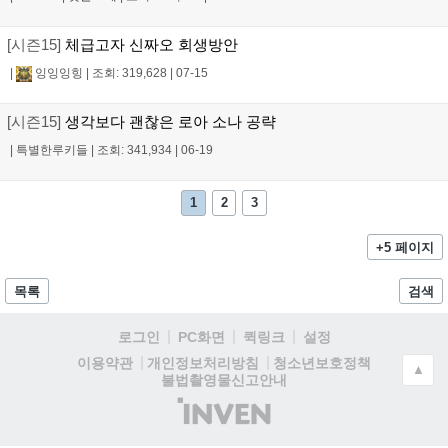
[시즌15]
체급고자 신짜오 회생방안
|
잉잉잉힝
|
조회: 319,628
|
07-15
[시즌15]
생각보다 괜찮은 로아 소나 공략
|
특별한루키들
|
조회: 341,934
|
06-19
1
2
3
+5 페이지
목록
검색
로그인
PC화면
퀵링크
설정
청소년보호정책
이용약관
개인정보처리방침
▲
불법촬영물신고안내
(주)
인