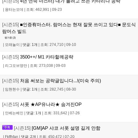
[시즌15]
4년 연속 마스터) 내가 볼려고 쓰는 카타리나 공략
|
용타는모데
|
조회: 462,991
|
09-23
[시즌15]
■인증有마스터. 람머스는 현재 잘못 쓰이고 있다■ 문도식
람머스 빌드
평가중 (
2
)
|
모래놀이
|
댓글: 1개
|
조회: 274,710
|
09-10
[시즌15]
3500++/ M1 카타할께공략
|
리그오브영만
|
조회: 273,038
|
09-03
[시즌15]
처음 써보는 공략글입니다...!(미숙 주의)
|
임현현수
|
댓글: 1개
|
조회: 282,745
|
08-30
[시즌15]
서폿 ★AP유나라★ 숨겨진OP
|
인베는베인
|
댓글: 1개
|
조회: 331,642
|
07-26
[시즌15]
[GM]AP 샤코 서폿 설명 길게 안함
|
Fkffhfan
|
댓글: 2개
|
조회: 450,472
|
07-20