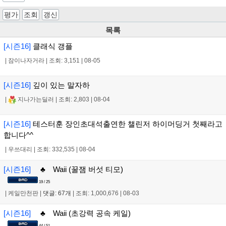
평가
조회
갱신
목록
[시즌16]
클래식 갱플
|
잠이나자거라
|
조회: 3,151
|
08-05
[시즌16]
깊이 있는 말자하
|
지나가는딜러
|
조회: 2,803
|
08-04
[시즌16]
테스터훈 장인초대석출연한 챌린저 하이머딩거 첫째라고
합니다^^
|
우쓰대리
|
조회: 332,535
|
08-04
[시즌16]
♣ Waii (꿀잼 버섯 티모)
19 / 25
|
케일만천판
|
댓글: 67개
|
조회: 1,000,676
|
08-03
[시즌16]
♣ Waii (초강력 공속 케일)
44 / 51