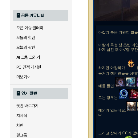
공통 커뮤니티
오픈 이슈 갤러리
아칼리 룬은 기민한 발
오늘의 핫벤
아칼리 특성 상 초반 라
오늘의 팟벤
하게 넘긴 후 6~7렙 
AI 그림 그리기
PC 견적 게시판
하지만 아칼리가
근거리 챔피언들을 상대
더보기
예를 들면
인기 팟벤
드는 경우는
팟벤 바로가기
예외가 있는데요.
다.
치지직
차벤
그리고 상대가 CC가 
걸그룹