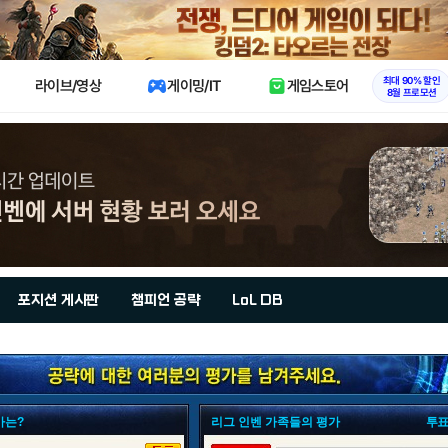
X
최대 90% 할인
라이브/영상
게이밍/IT
게임스토어
8월 프로모션
포지션 게시판
챔피언 공략
LoL DB
가는?
리그 인벤 가족들의 평가
투표