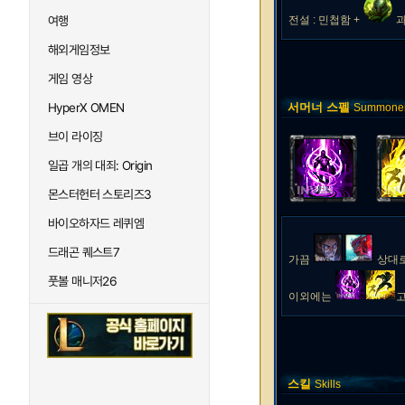
여행
전설 : 민첩함 +
과
해외게임정보
게임 영상
HyperX OMEN
서머너 스펠
Summoner 
브이 라이징
일곱 개의 대죄: Origin
몬스터헌터 스토리즈3
바이오하자드 레퀴엠
드래곤 퀘스트7
가끔
상대
풋볼 매니저26
이외에는
스킬
Skills