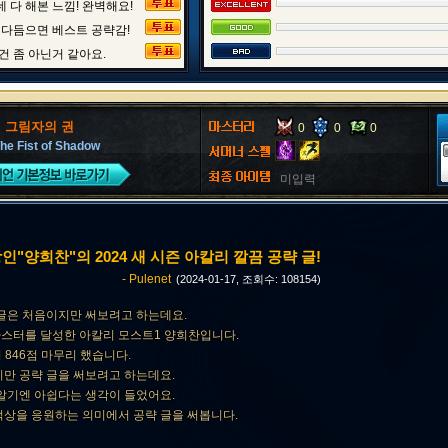
 다 해본 느낌! 완벽해요!
 다듬으면 베스트 공략감!
건 좀 아닌거 같아요.
, 그림자의 권
0
0
0
The Fist of Shadow
미입력
장인"양희찬"의 2024 새 시즌 아칼리 깔끔 공략 글!
- Pulenet
(2024-01-17, 조회수: 108154)
 글은 처음이지만 써보려고 하는데요.
스터를 달성한 아칼리 모스트1 양희찬입니다.
터 846점 마무리 했습니다.
지만 공략 글을 써보려고 하는데요.
 알기엔 아쉽다는 생각이 들었어요.
떡상을 응원하는 의미에서 공략 글을 써봅니다.