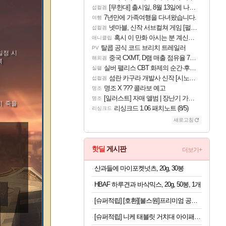
[무한대] 출시일, 8월 13일에 나오나
섭컬겜
7년만에 가족여행을 다녀왔습니다.
여행
넷마블, 신작 서브컬쳐 게임 [펄 인 블루] 티저 사이트 오픈
섭컬겜
혹시 이 만화 아시는 분 계신가요
애니클립
탈콥 공식 코드 브리치 트레일러
PV
일정 시
중국 CXMT, D램 매출 점유율 7%…글로벌 4위로 부상
해외겜
복
실버 팰리스 CBT 화제의 순간·후기 모음
실팰
섬란 카구라 개발사 신작 [시노비 넥서스] 연내 출시 예정
섭컬겜
명조 X ??? 콜라보 예고
명조
[일러스트] 자매 앨범 | 장난기 가득한 오후의 공원 (리메이크판)
명조
이 죽을
리싱크드 1.06 패치노트 (8/5)
리싱크드
새로고침
핫딜
게시판
더보기+
산과들에 마이포켓넛츠, 20g, 30봉
HBAF 하루견과 바삭믹스, 20g, 50봉, 1개
[슈퍼적립] [호환][불스원]프리미엄 공기청정 활성탄 자동차 차량용 에어컨필터 01
[슈퍼적립] 니케 태블릿 거치대 아이패드 거치대 침대 갤럭시탭 패드 The Comfy