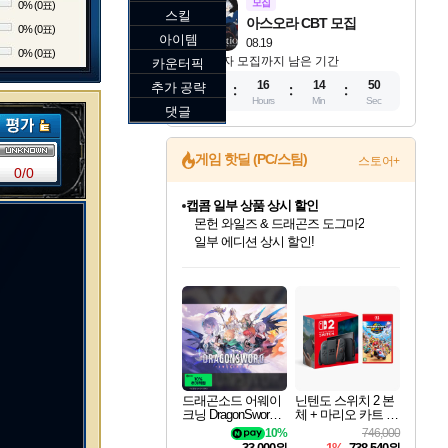
모집
0% (0표)
스킬
아스오라 CBT 모집
0% (0표)
아이템
08.19
0% (0표)
참가자 모집까지 남은 기간
카운터픽
12
16
14
48
추가 공략
Days
Hours
Min
Sec
댓글
캡콤 일부 상품 상시 할인
게임 핫딜 (PC/스팀)
스토어+
몬헌 와일즈 & 드래곤즈 도그마2
0/0
일부 에디션 상시 할인!
스타워즈 은하계 레이서
인벤게임즈에서 10% 추가 적립
혜택으로 예약 판매 중
인벤게임즈 8월 특별 할인!
드래곤소드: 어웨이크닝 입점!
문명 7 특별 할인!
귀무자: 검의 길 예약 판매 중!
비스트 오브 리인카네이션 정식 출시!
커세어 코브 출시 기념 할인!
더 렐릭 퍼스트 가디언 정식 출시
베데스다 40주년 기념 할인 중!
마블 투혼 파이팅 소울즈 예약 판매 중!
캡콤 프렌차이즈 할인 진행 중!
로블록스 기프트 카드 공식 입점
인기 퍼블리셔 모음!
스팀으로 만나는 드래곤소드!
조선&고려 DLC 출시 예정
10% 할인과
게임프릭 신작 IP
해적'섬'을 발전시키자!
설화x하드코어 액션!
베데스다의 명작들을
마블 히어로 총 출동&화려한 격투!
몬헌, 바하 등 인기 IP를
Robux를 가장 안전하고
최대 90% 할인가를 만나보세요!
네이버혜택과 함께 만나보세요!
50%할인&추가 적립까지!
이니&베니 혜택까지!
네이버 혜택가와 함께 예약하세요!
할인&네이버혜택으로 만나보세요!
네이버페이 혜택과 만나보세요!
40주년 프로모션으로 만나보세요!
네이버 포인트 혜택까지!
할인가에 만나보세요!
편안하게 충전하세요
드래곤소드 어웨이
닌텐도 스위치 2 본
크닝 DragonSword A
체 + 마리오 카트 월
wakening
드
10%
746,000