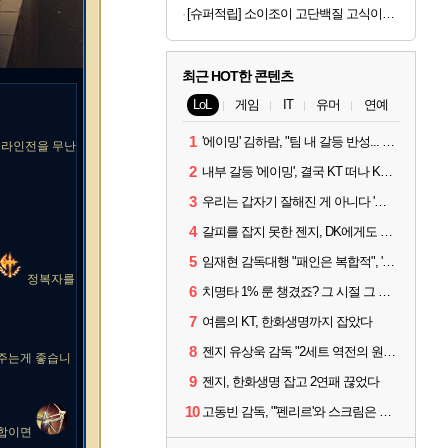
[슈퍼적립] 소이조이 고단백질 고식이섬유 글루텐프리 8종 버라이어티팩, 16개입, 1개 [원산지:일본]
최근 HOT한 콘텐츠
LoL
게임
IT
유머
연예
1
'에이밍' 김하람, "팀 내 갈등 반성... 끝까지 뛰고 싶었다"
 라인전을 무난
2
내부 갈등 '에이밍', 결국 KT 떠나 KRX로...'지우'와 트레이드
3
우리는 갑자기 잘해진 게 아니다 '씨맥' 김대호 감독의 자신감
4
갈피를 잡지 못한 젠지, DK에게도 0:2 패배
5
임재현 감독대행 "패인은 복합적", '도란' "팀에 과부하 왔다"
정복자를
6
치명타 1% 룬 챙겼죠? 그 시절 그 감성 '롤 클래식' 30일 출시
7
여름의 KT, 한화생명까지 잡았다
8
젠지 유상욱 감독 "2세트 역전의 원인...너무 급했다"
 주는게 좋습니
9
젠지, 한화생명 잡고 2연패 끊었다
10
고동빈 감독, "'펜리르'와 스크림은 못 해봤다...선발 고정할 듯"
조합이면