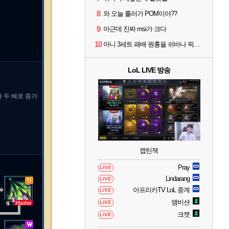
8
와 오늘 룰러가 POM이야??
9
아근데 진짜 msi가 크다
10
아니 3세트 패배 원흉을 쉬바나 픽타령 하고있네
LoL LIVE 방송
 두 배로 증가
캡틴잭
Pray
LIVE
Lindarang
LIVE
아프리카TV LoL 중계
LIVE
앰비션
LIVE
9
크캣
LIVE