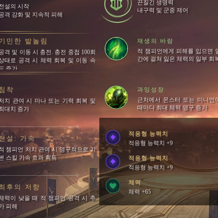
끈질긴 생명력
전설의 시작
내구력 및 군중 제어
공격 강화 및 지속적 피해
기민한 발놀림
재생의 바람
적 챔피언에게 피해를 입으면 
공격 및 이동 시 충전. 충전 중첩 100회
간에 걸쳐 잃은 체력의 일부 회
상태로 공격 시 체력 회복 및 이동 속
도 증가
침착
과잉성장
근처에서 몬스터 또는 미니언
처치 관여 시 마나 또는 기력 회복 및
때마다 최대 체력 영구 증가
최대치 증가
적응형 능력치
전설: 가속
적응형 능력치 +9
적 챔피언 처치 관여 시 영구적으로 기
본 스킬 가속 효과 획득
적응형 능력치
적응형 능력치 +9
체력
최후의 저항
체력 +65
체력이 낮을 때 적 챔피언 공격 시 추
가 피해