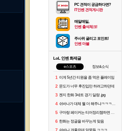
PC 견적이 궁금하다면?
IT인벤 견적게시판
매일매일,
인벤 출석체크!
주사위 굴리고 포인트!
인벤 마블
LoL 인벤 화제글
e스포츠
정보&소식
1
이게 5년간 티원을 좀 먹은 플레이임
2
문도가 너무 후진입만 하려고하던데
3
젠지 한화 3세트 경기 딜량..jpg
4
쉬바나가 대체 뭘 더 해주냐ㅋㅋㅋㅋㅋㅋ
5
구마랑 페이커는 티어정리챔하면 안됨
6
한화는 정글을 바꾸는게 맞음
7
쉬바나 개좋은데 알못들 ㅋㅋㅋ