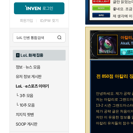
글만 읽었는데
로그인
좋네요. 조금
제 생각에 이
회원가입
ID/PW 찾기
아칼리
Akali, 
LoL 화제 집중
정보 · 뉴스 모음
전 850점 아칼리 
유저 정보 게시판
LoL · e스포츠 이야기
안녕하세요.
제가 공략
└
3추 모음
저는 아칼리로 그랜드마
└
10추 모음
13-2 시즌 그랜드마스
제가 공략 글은 처음이
치지직 팟벤
저만 이 유용한 정보를
아칼리 유저들의 점수 
SOOP 게시판