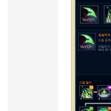
암살자의
스킬 공격
아칼리가 
하며 35~
스킬 빌드
1
2