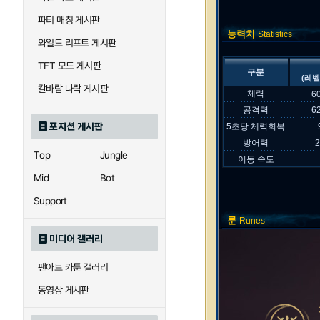
파티 매칭 게시판
능력치
Statistics
와일드 리프트 게시판
TFT 모드 게시판
구분
(레벨
칼바람 나락 게시판
체력
6
공격력
6
포지션 게시판
5초당 체력회복
방어력
Top
Jungle
이동 속도
Mid
Bot
Support
룬
Runes
미디어 갤러리
팬아트 카툰 갤러리
동영상 게시판