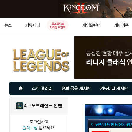
로스트아크
뉴스
커뮤니티
게임캘린더
게이머존
기대평 이벤트
홈
스킨 갤러리
정보 공유 게시판
커뮤니티 게시판
리그오브레전드 인벤
로그인하고
이 공략에 대한 당신의 평
출석보상
받으세요!