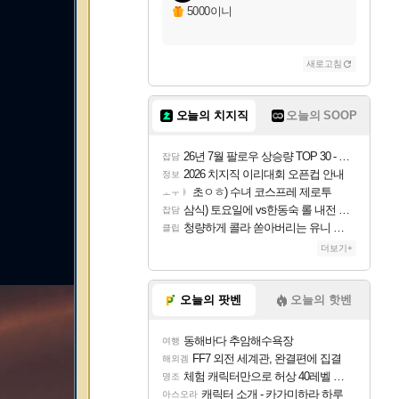
5000이니
새로고침
오늘의 치지직
오늘의 SOOP
26년 7월 팔로우 상승량 TOP 30 - 월간 치지직
잡담
2026 치지직 이리대회 오픈컵 안내
정보
초ㅇㅎ) 수녀 코스프레 제로투
ㅗㅜㅑ
삼식) 토요일에 vs한동숙 롤 내전 예정
잡담
청량하게 콜라 쏟아버리는 유니 ㅋㅋㅋ
클립
더보기+
오늘의 팟벤
오늘의 핫벤
동해바다 추암해수욕장
여행
FF7 외전 세계관, 완결편에 집결
해외겜
체험 캐릭터만으로 허상 40레벨 하이와티아 5분 컷!｜에이메스·린네·모니에 명함
명조
캐릭터 소개 - 카가미하라 하루
아스오라