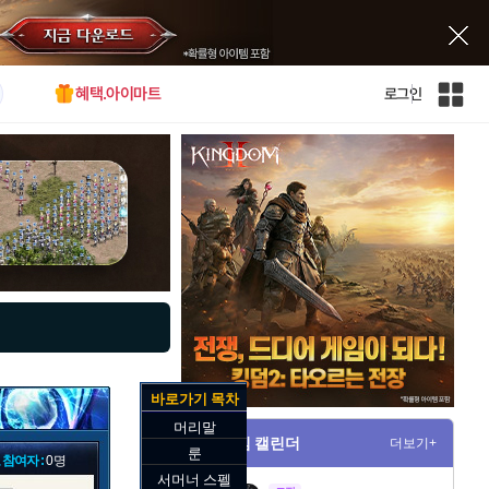
혜택.아이마트
로그인
인
벤
전
체
사
이
트
맵
바로가기 목차
머리말
게임 캘린더
더보기+
룬
 참여자 :
0명
서머너 스펠