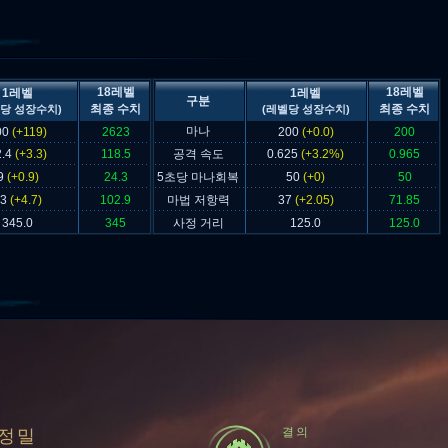
18레벨
18레벨
1레벨
1레벨
구분
최종 수치
최종 수치
당 성장수치)
(레벨당 성장수치)
마나
00
(+119)
2623
200
(+0.0)
200
2.4
(+3.3)
118.5
공격 속도
0.625
(+3.2%)
0.965
9
(+0.9)
24.3
5초당 마나회복
50
(+0)
50
23
(+4.7)
102.9
마법 저항력
37
(+2.05)
71.85
345.0
345
사정 거리
125.0
125.0
결의
정밀