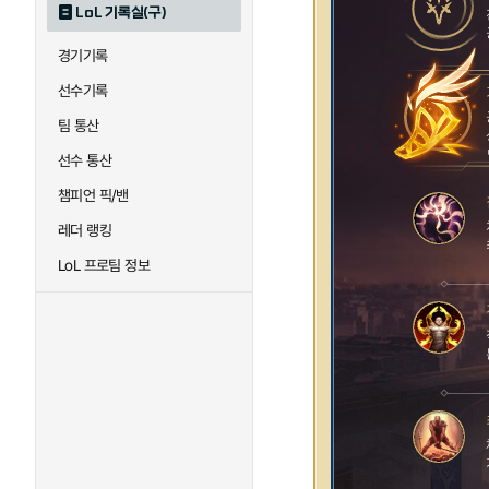
LoL 기록실(구)
경기기록
선수기록
팀 통산
선수 통산
챔피언 픽/밴
레더 랭킹
LoL 프로팀 정보