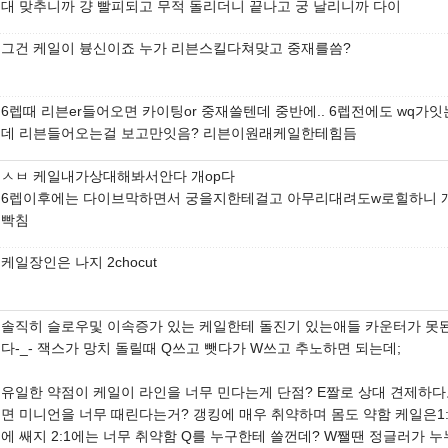
대 맞추니까 걍 빨피되고 무적 돌리더니 끝나고 궁 날리니까 다이
그건 케일이 븅신이죠 누가 리븐스킬다쳐맞고 중재를씀?
6렙때 리븐er들어오면 카이팅or 중재쓸텐데 중반에.. 6렙전에도 wq가잇
데 리븐들어오는걸 보고만잇음? 리븐이원래케일한테힘듬
ㅅㅂ 케일내가상대해봐서안다 개op다
6렙이후에는 다이브막하면서 궁을지한테걸고 아무리대려도w로힐하니 
빡침
케일장인은 나지 2chocut
솔직히 슬로우및 이속증가 있는 케일한테 돌진기 있는애들 카운터가 못
다-_- 잭스가 망치 돌릴때 Q쓰고 뺏다가 W쓰고 추노하면 되는데;
유일한 약점이 케일이 라인을 너무 민다는게 단점? E짤로 상대 견제하
면 미니언을 너무 때린다는거? 갱킹에 매우 취약하며 몸도 약함 케일은1:
에 쌔지 2:1에는 너무 취약함 Q를 누구한테 쓸껀데? W쨀땐 정글러가 누