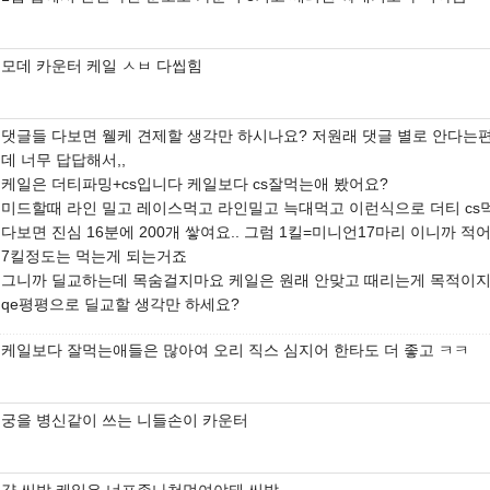
모데 카운터 케일 ㅅㅂ 다씹힘
댓글들 다보면 웰케 견제할 생각만 하시나요? 저원래 댓글 별로 안다는
데 너무 답답해서,,
케일은 더티파밍+cs입니다 케일보다 cs잘먹는애 봤어요?
미드할때 라인 밀고 레이스먹고 라인밀고 늑대먹고 이런식으로 더티 cs
다보면 진심 16분에 200개 쌓여요.. 그럼 1킬=미니언17마리 이니까 적
7킬정도는 먹는게 되는거죠
그니까 딜교하는데 목숨걸지마요 케일은 원래 안맞고 때리는게 목적이
qe평평으로 딜교할 생각만 하세요?
케일보다 잘먹는애들은 많아여 오리 직스 심지어 한타도 더 좋고 ㅋㅋ
궁을 병신같이 쓰는 니들손이 카운터