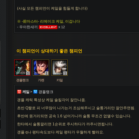
비에고
빅토르
뽀삐
사미라
사이온
사일러스
샤코
(사실 모든 챔피언이 케일을 힘들게 합니다)
※ -前마스터- 리메이크 케일, 이겁니다
세트
소나
소라카
쉔
쉬바나
스몰더
스웨인
- 우아한새끼
x
12
신드라
신지드
쓰레쉬
아리
아무무
아우렐리온 솔
아이번
이 챔피언이 상대하기 좋은 챔피언
아트록스
아펠리오스
알리스타
암베사
애니
애니비아
애쉬
1
1
1
갱플랭크
가렌
카밀
케일
>
갱플랭크
오공
오로라
오른
오리아나
올라프
요네
요릭
갱플 캐릭 특성상 케일 솔킬각이 잘안나옴.
초반 Q짤로 피 너무많이 나가는거 조심해주시고 술통거리만 잘안주면됨.
후반에 원거리되면 공속 1.6 넘어가니까 술통 무조건 없앨수 있습니다.
유나라
유미
이렐리아
이블린
이즈리얼
일라오이
자르반 4세
한타에서 술통깔리면 1순위로 주시하다가 까주시면됩니다.
갱플 q나 평타속도보다 케일 평타가 우월하게 빨라요.