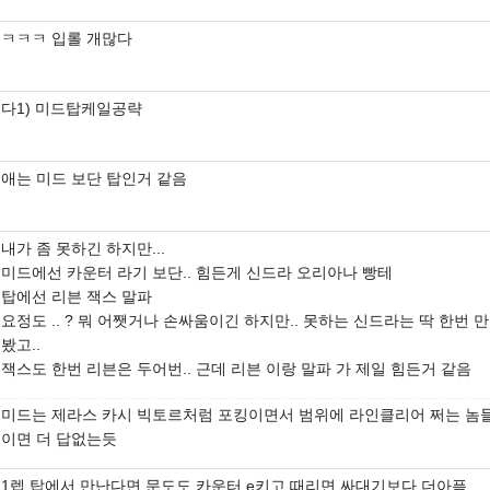
ㅋㅋㅋ 입롤 개많다
다1) 미드탑케일공략
애는 미드 보단 탑인거 같음
내가 좀 못하긴 하지만...
미드에선 카운터 라기 보단.. 힘든게 신드라 오리아나 빵테
탑에선 리븐 잭스 말파
요정도 .. ? 뭐 어쨋거나 손싸움이긴 하지만.. 못하는 신드라는 딱 한번 
봤고..
잭스도 한번 리븐은 두어번.. 근데 리븐 이랑 말파 가 제일 힘든거 같음
미드는 제라스 카시 빅토르처럼 포킹이면서 범위에 라인클리어 쩌는 놈
이면 더 답없는듯
1렙 탑에서 만난다면 문도도 카운터 e키고 때리면 싸대기보다 더아픔