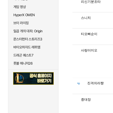
리신기분조타
게임 영상
HyperX OMEN
스니치
브이 라이징
일곱 개의 대죄: Origin
티모빠순이
몬스터헌터 스토리즈3
바이오하자드 레퀴엠
사랑이미오
드래곤 퀘스트7
풋볼 매니저26
진격의라쨩
중대장