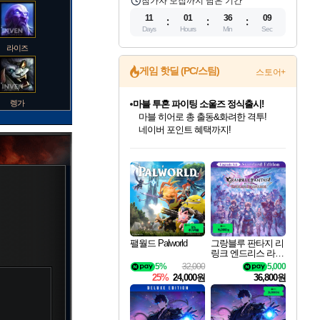
참가자 모집까지 남은 기간
11
01
36
08
Days
Hours
Min
Sec
라이즈
게임 핫딜 (PC/스팀)
스토어+
렝가
마블 투혼 파이팅 소울즈 정식출시!
마블 히어로 총 출동&화려한 격투!
네이버 포인트 혜택까지!
인벤게임즈 8월 특별 할인!
드래곤소드: 어웨이크닝 입점!
문명 7 특별 할인!
귀무자: 검의 길 예약 판매 중!
비스트 오브 리인카네이션 정식 출시!
커세어 코브 출시 기념 할인!
더 렐릭 퍼스트 가디언 정식 출시
베데스다 40주년 기념 할인 중!
캡콤 프렌차이즈 할인 진행 중!
캡콤 일부 상품 상시 할인
스타워즈 은하계 레이서
로블록스 기프트 카드 공식 입점
인기 퍼블리셔 모음!
스팀으로 만나는 드래곤소드!
조선&고려 DLC 출시 예정
10% 할인과
게임프릭 신작 IP
해적'섬'을 발전시키자!
설화x하드코어 액션!
베데스다의 명작들을
몬헌, 바하 등 인기 IP를
몬헌 와일즈 & 드래곤즈 도그마2
인벤게임즈에서 10% 추가 적립
Robux를 가장 안전하고
마오카이
최대 90% 할인가를 만나보세요!
네이버혜택과 함께 만나보세요!
50%할인&추가 적립까지!
이니&베니 혜택까지!
네이버 혜택가와 함께 예약하세요!
할인&네이버혜택으로 만나보세요!
네이버페이 혜택과 만나보세요!
40주년 프로모션으로 만나보세요!
할인가에 만나보세요!
일부 에디션 상시 할인!
혜택으로 예약 판매 중
편안하게 충전하세요
바루스
팰월드 Palworld
그랑블루 판타지 리
링크 엔드리스 라그
나로크 업그레이드
5%
32,000
5,000
브랜드
킷 Granblue Fantasy
25%
24,000원
36,800원
Relink Endless Ragn
arok Upgrade Kit DL
C