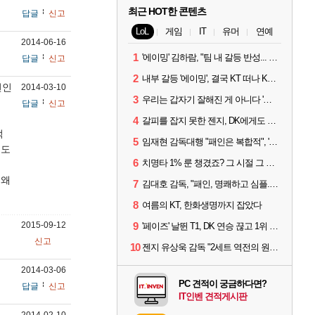
최근 HOT한 콘텐츠
답글
신고
LoL
게임
IT
유머
연예
2014-06-16
1
'에이밍' 김하람, "팀 내 갈등 반성... 끝까지 뛰고 싶었다"
답글
신고
2
내부 갈등 '에이밍', 결국 KT 떠나 KRX로...'지우'와 트레이드
편인
2014-03-10
3
우리는 갑자기 잘해진 게 아니다 '씨맥' 김대호 감독의 자신감
답글
신고
4
갈피를 잡지 못한 젠지, DK에게도 0:2 패배
먹
5
임재현 감독대행 "패인은 복합적", '도란' "팀에 과부하 왔다"
어도
6
치명타 1% 룬 챙겼죠? 그 시절 그 감성 '롤 클래식' 30일 출시
지왜
7
김대호 감독, "패인, 명쾌하고 심플...다시 힘낼 수 있어"
8
여름의 KT, 한화생명까지 잡았다
2015-09-12
9
'페이즈' 날뛴 T1, DK 연승 끊고 1위 지켜
신고
10
젠지 유상욱 감독 "2세트 역전의 원인...너무 급했다"
2014-03-06
PC 견적이 궁금하다면?
답글
신고
IT인벤 견적게시판