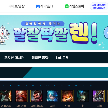
최대 90% 할인
라이브/영상
게이밍/IT
게임스토어
8월 프로모션
포지션 게시판
챔피언 공략
LoL DB
ㄴ
ㄷ
ㄹ
ㅁ
ㅂ
ㅅ
ㅇ
ㅈ
ㅊ
ㅋ
ㅌ
ㅍ
ㅎ
갱플랭크
그라가스
그레이브즈
그웬
나르
나미
나서스