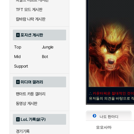
와일드 리프트 게시판
자이라
자크
TFT 모드 게시판
칼바람 나락 게시판
직스
진
포지션 게시판
Top
Jungle
카이사
카직스
Mid
Bot
Support
퀸
크산테
미디어 갤러리
∴
카운터픽은 절대적인 것이
팬아트 카툰 갤러리
트리스타나
트린다미어
유저들의 의견을 바탕으로 
동영상 게시판
나도 한마디
LoL 기록실(구)
하이머딩거
헤카림
모모사마
경기기록