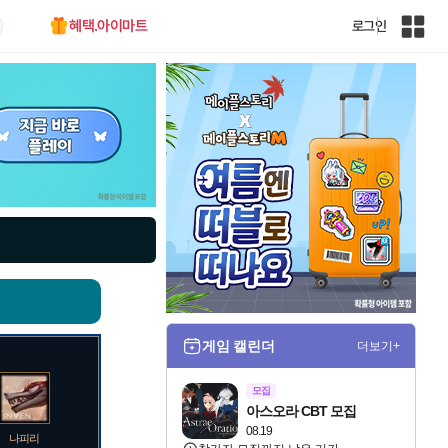
혜택.아이마트
로그인
인
벤
전
체
사
이
트
맵
게임 캘린더
더보기+
모집
아스오라 CBT 모집
08.19
나피리