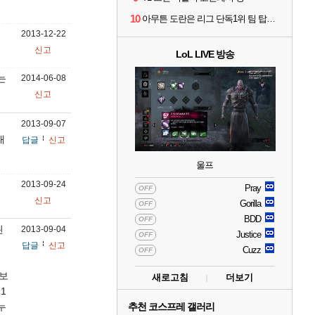
10
아무튼 도란은 리그 단독1위 팀 탑솔러라는거임
2013-12-22
신고
LoL LIVE 방송
는
2014-06-08
신고
2013-09-07
개
답글
신고
울프
2013-09-24
Pray
OFF
신고
Gorilla
OFF
BDD
OFF
된
2013-09-04
Justice
OFF
답글
신고
Cuzz
OFF
다보
새로고침
더보기
1
누
추천 코스프레 갤러리