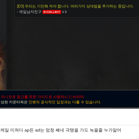
자헨
잔나
잭스
제드
제라스
제리
제이스
[D3] 우리는 기민해 져야 합니다. 여러가지 상대법을 추가하는 중입니다.
- 케일남자친구
x
6
질리언
징크스
초가스
카르마
카밀
카사딘
카서스
카타리나
칼리스타
케넨
케이틀린
케인
케일
코그모
클레드
키아나
킨드레드
타릭
탈론
탈리야
탐 켄치
 아니므로 참고를 위한 가이드로 사용하시기 바라며
트위스티드 페이트
트위치
티모
파이크
판테온
피들스틱
피오라
작성된 카운터픽은
인벤의 공식적인 입장과는 다를 수 있습니다.
흐웨이
케일 미쳐다 ap든 ad는 엄청 쎼네 극탱을 가도 녹을줄 누가알어