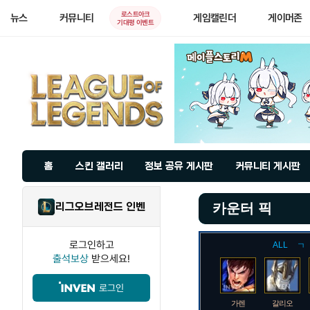
로스트아크
뉴스
커뮤니티
게임캘린더
게이머존
기대평 이벤트
홈
스킨 갤러리
정보 공유 게시판
커뮤니티 게시판
리그오브레전드 인벤
카운터 픽
로그인하고
ALL
ㄱ
출석보상
받으세요!
로그인
가렌
갈리오