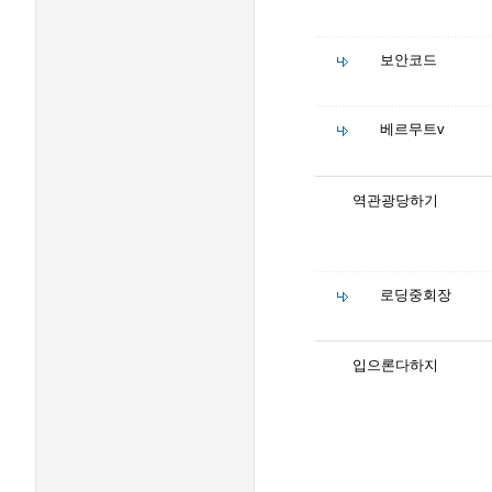
보안코드
베르무트v
역관광당하기
로딩중회장
입으론다하지