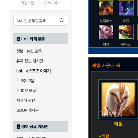
회원가입
ID/PW 찾기
노틸러스
녹턴
LoL 화제 집중
라칸
람머스
정보 · 뉴스 모음
유저 정보 게시판
케일 카운터 픽
로크
루시안
LoL · e스포츠 이야기
└
3추 모음
└
10추 모음
말자하
말파이트
치지직 팟벤
SOOP 게시판
바이
베이가
케일
정보 공유 게시판