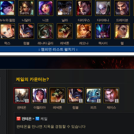
누누와 윌럼프
니달리
니코
닐라
다리우스
다이애나
드레이븐
럭스
럼블
레나타 글라스크
레넥톤
레오나
렉사이
렐
↓ 챔피언 리스트 펼치기 ↓
룰루
르블랑
리 신
리븐
리산드라
릴리아
마스터 이
케일의 카운터는?
멜
모데카이저
모르가나
문도 박사
미스 포츈
밀리오
바드
1
1
1
1
1
1
판테온
이렐리아
레넥톤
럼블
피즈
제이스
베인
벡스
벨베스
벨코즈
볼리베어
브라움
브라이어
판테온
>
케일
판테온을 만나면 지옥을 경험할 수 있습니다