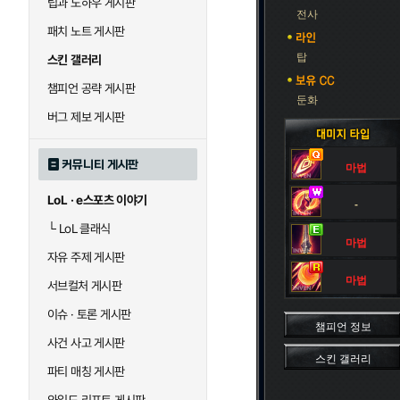
팁과 노하우 게시판
블라디미르
블리츠크랭크
전사
패치 노트 게시판
탑
스킨 갤러리
세라핀
세주아니
챔피언 공략 게시판
둔화
버그 제보 게시판
시비르
신 짜오
커뮤니티 게시판
마법
LoL · e스포츠 이야기
-
아칼리
아크샨
└
LoL 클래식
마법
자유 주제 게시판
에코
엘리스
마법
서브컬처 게시판
이슈 · 토론 게시판
챔피언 정보
사건 사고 게시판
우르곳
워윅
스킨 갤러리
파티 매칭 게시판