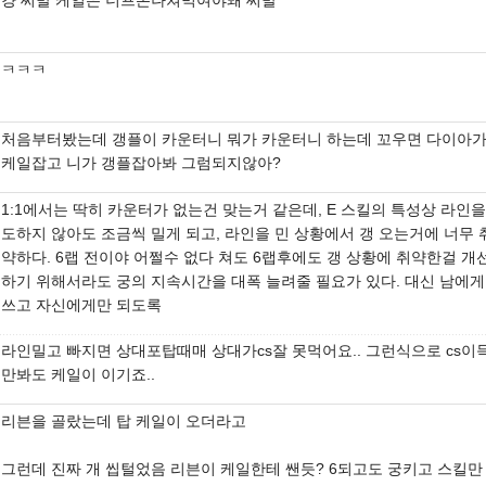
걍 씨발 케일은 너프존나쳐먹여야돼 씨발
ㅋㅋㅋ
처음부터봤는데 갱플이 카운터니 뭐가 카운터니 하는데 꼬우면 다이아
케일잡고 니가 갱플잡아봐 그럼되지않아?
1:1에서는 딱히 카운터가 없는건 맞는거 같은데, E 스킬의 특성상 라인을
도하지 않아도 조금씩 밀게 되고, 라인을 민 상황에서 갱 오는거에 너무 
약하다. 6랩 전이야 어쩔수 없다 쳐도 6랩후에도 갱 상황에 취약한걸 개
하기 위해서라도 궁의 지속시간을 대폭 늘려줄 필요가 있다. 대신 남에게
쓰고 자신에게만 되도록
라인밀고 빠지면 상대포탑때매 상대가cs잘 못먹어요.. 그런식으로 cs이
만봐도 케일이 이기죠..
리븐을 골랐는데 탑 케일이 오더라고
그런데 진짜 개 씹털었음 리븐이 케일한테 쌘듯? 6되고도 궁키고 스킬만