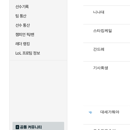
선수기록
니나대
팀 통산
선수 통산
스타킹케일
챔피언 픽/밴
레더 랭킹
간드레
LoL 프로팀 정보
기사회생
대세가뭐야
공통 커뮤니티