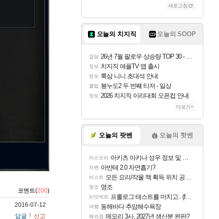
새로고침
조이
오늘의 치지직
오늘의 SOOP
카시오페아
26년 7월 팔로우 상승량 TOP 30 - 월간 치지직
잡담
치지직 애플TV 앱 출시
정보
룩삼 니니 초대석 안내
정보
코르키
봉누도2 두 번째 티저 - 일상
클립
2026 치지직 이리대회 오픈컵 안내
정보
더보기+
트런들
오늘의 팟벤
오늘의 핫벤
아키츠 아키나 성우 정보 및 주요 필모
아스오라
피즈
아반테 2.0 자연흡기?
차벤
모든 요리/작물 책 획득 위치 공략 (36개) - 미식가 도전과제
비스트
명조
명조
코멘트(
200
)
프롤로그 테스트를 마치고.. (feat. 리아)
리밋제로
2016-07-12
동해바다 추암해수욕장
여행
답글
신고
메모리 3사, 2027년 생산분 완판?
해외겜