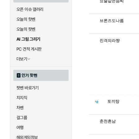
요술같은솜씨
오픈 이슈 갤러리
오늘의 핫벤
브론즈도나름
오늘의 팟벤
AI 그림 그리기
진격의라쨩
PC 견적 게시판
더보기
인기 팟벤
팟벤 바로가기
치지직
토끼탕
차벤
걸그룹
춘천흔남
여행
해외게임정보