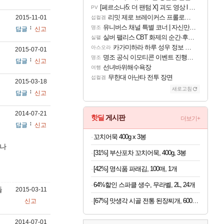
[페르소나5: 더 팬텀 X] 괴도 영상 l 타카마키 안·댄싱 스타
PV
리밋 제로 브레이커스 프롤로그 테스트 후기 영상 업로드
2015-11-01
섭컬겜
유니버스 채널 특별 코너 | 자신만의 스타일
명조
답글
신고
실버 팰리스 CBT 화제의 순간·후기 모음
실팰
카가미하라 하루 성우 정보 및 주요 필모
아스오라
2015-07-01
명조 공식 이모티콘 이벤트 진행해봤습니다! 참여부터 추첨까지????
명조
답글
신고
선녀바위해수욕장
여행
무한대 아난타 전투 장면
섭컬겜
2015-03-18
새로고침
답글
신고
2014-07-21
핫딜
게시판
더보기+
답글
신고
꼬치어묵 400g x 3봉
만나
[31%] 부산포차 꼬치어묵, 400g, 3봉
[42%] 명식품 파래김, 100매, 1개
64%할인 스파클 생수, 무라벨, 2L, 24개
들
2015-03-11
[67%] 맛생각 시골 전통 된장찌개, 600g, 5개
신고
2014-07-01