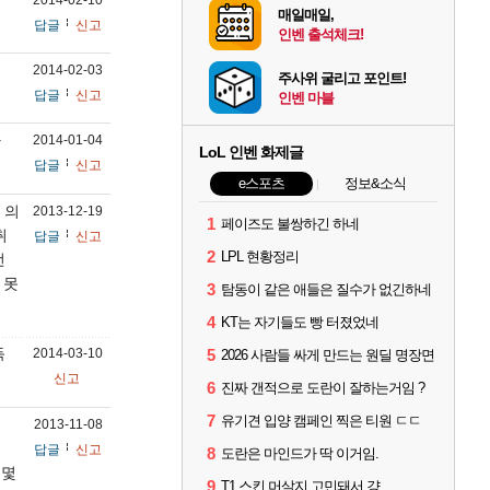
2014-02-10
매일매일,
답글
신고
인벤 출석체크!
2014-02-03
주사위 굴리고 포인트!
답글
신고
인벤 마블
가
2014-01-04
LoL 인벤 화제글
답글
신고
e스포츠
정보&소식
 의
2013-12-19
1
페이즈도 불쌍하긴 하네
취
답글
신고
2
LPL 현황정리
선
 못
3
탐동이 같은 애들은 질수가 없긴하네
4
KT는 자기들도 빵 터졌었네
득
2014-03-10
5
2026 사람들 싸게 만드는 원딜 명장면
신고
6
진짜 갠적으로 도란이 잘하는거임 ?
7
유기견 입양 캠페인 찍은 티원 ㄷㄷ
2013-11-08
답글
신고
8
도란은 마인드가 딱 이거임.
 몇
9
T1 스킨 머살지 고민돼서 걍