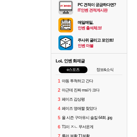
PC 견적이 궁금하다면?
IT인벤 견적게시판
매일매일,
인벤 출석체크!
주사위 굴리고 포인트!
인벤 마블
LoL 인벤 화제글
e스포츠
정보&소식
1
야동 투척하고 간다
2
아근데 진짜 msi가 크다
3
페이즈 감상평
4
페이즈 영애짤 찾았다
5
올 시즌 구마유시 솔킬 64회..jpg
6
T1이 ㅈㄴ 무서운게
7
룰러 부활 T1부활