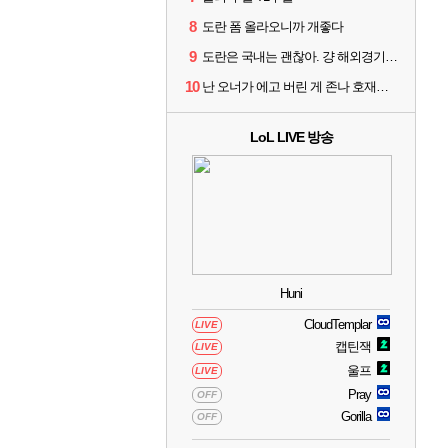
8
도란 폼 올라오니까 개좋다
9
도란은 국내는 괜찮아. 걍 해외경기가 개 쓰레기라 그래
10
난 오너가 에고 버린 게 존나 호재라고 봄
LoL LIVE 방송
Huni
CloudTemplar
LIVE
캡틴잭
LIVE
울프
LIVE
Pray
OFF
Gorilla
OFF