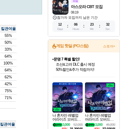
모집
아스오라 CBT 모집
08.19
참가자 모집까지 남은 기간
12
06
23
31
킬관여율
Days
Hours
Min
Sec
55%
50%
게임 핫딜 (PC/스팀)
스토어+
33%
64%
문명 7 특별 할인!
100%
조선&고려 DLC 출시 예정
50%할인&추가 적립까지!
64%
인벤게임즈 8월 특별 할인!
드래곤소드: 어웨이크닝 입점!
귀무자: 검의 길 예약 판매 중!
비스트 오브 리인카네이션 정식 출시!
커세어 코브 출시 기념 할인!
더 렐릭 퍼스트 가디언 정식 출시
베데스다 40주년 기념 할인 중!
마블 투혼 파이팅 소울즈 예약 판매 중!
캡콤 프렌차이즈 할인 진행 중!
캡콤 일부 상품 상시 할인
스타워즈 은하계 레이서
로블록스 기프트 카드 공식 입점
62%
인기 퍼블리셔 모음!
스팀으로 만나는 드래곤소드!
10% 할인과
게임프릭 신작 IP
해적'섬'을 발전시키자!
설화x하드코어 액션!
베데스다의 명작들을
마블 히어로 총 출동&화려한 격투!
몬헌, 바하 등 인기 IP를
몬헌 와일즈 & 드래곤즈 도그마2
인벤게임즈에서 10% 추가 적립
Robux를 가장 안전하고
42%
최대 90% 할인가를 만나보세요!
네이버혜택과 함께 만나보세요!
이니&베니 혜택까지!
네이버 혜택가와 함께 예약하세요!
할인&네이버혜택으로 만나보세요!
네이버페이 혜택과 만나보세요!
40주년 프로모션으로 만나보세요!
네이버 포인트 혜택까지!
할인가에 만나보세요!
일부 에디션 상시 할인!
혜택으로 예약 판매 중
편안하게 충전하세요
75%
71%
나 혼자만 레벨업
나 혼자만 레벨업
어라이즈 오버드라
어라이즈 오버드라
이브 디럭스 에디션
이브 Solo Leveling A
킬관여율
3,000
52,000
3,000
46,000
Solo Leveling Arise
rise