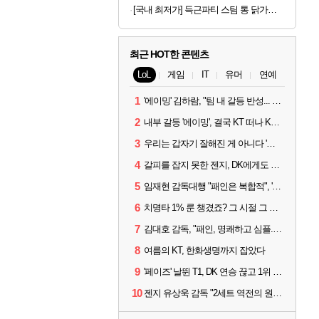
[국내 최저가] 득근파티 스팀 통 닭가슴살 6종 혼합 x 30팩
최근 HOT한 콘텐츠
LoL
게임
IT
유머
연예
1
'에이밍' 김하람, "팀 내 갈등 반성... 끝까지 뛰고 싶었다"
2
내부 갈등 '에이밍', 결국 KT 떠나 KRX로...'지우'와 트레이드
3
우리는 갑자기 잘해진 게 아니다 '씨맥' 김대호 감독의 자신감
4
갈피를 잡지 못한 젠지, DK에게도 0:2 패배
5
임재현 감독대행 "패인은 복합적", '도란' "팀에 과부하 왔다"
6
치명타 1% 룬 챙겼죠? 그 시절 그 감성 '롤 클래식' 30일 출시
7
김대호 감독, "패인, 명쾌하고 심플...다시 힘낼 수 있어"
8
여름의 KT, 한화생명까지 잡았다
9
'페이즈' 날뛴 T1, DK 연승 끊고 1위 지켜
10
젠지 유상욱 감독 "2세트 역전의 원인...너무 급했다"