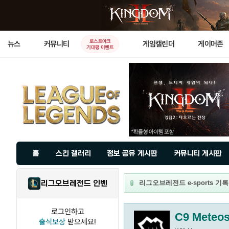
로스트아크
뉴스
커뮤니티
게임캘린더
게이머존
기대평 이벤트
홈
스킨 갤러리
정보 공유 게시판
커뮤니티 게시판
리그오브레전드 인벤
리그오브레전드 e-sports 기록실 
로그인하고
C9 Meteo
출석보상
받으세요!