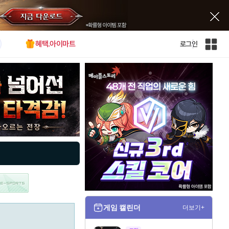
혜택.아이마트
로그인
인
벤
전
체
사
이
트
맵
게임 캘린더
더보기+