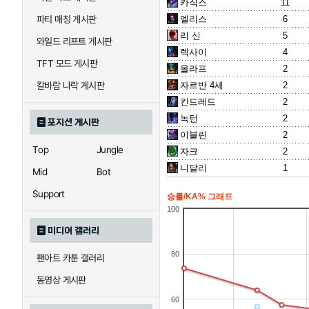
카직스
11
엘리스
6
파티 매칭 게시판
리 신
5
와일드 리프트 게시판
렉사이
4
TFT 모드 게시판
올라프
2
자르반 4세
2
칼바람 나락 게시판
킨드레드
2
녹턴
2
포지션 게시판
이블린
2
Top
Jungle
자크
2
니달리
1
Mid
Bot
Support
승률/KA% 그래프
100
미디어 갤러리
80
팬아트 카툰 갤러리
동영상 게시판
60