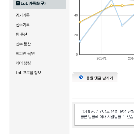
LoL 기록실(구)
경기기록
40
선수기록
팀 통산
20
선수 통산
챔피언 픽/밴
0
2014/1
201
레더 랭킹
LoL 프로팀 정보
응원 댓글 남기기