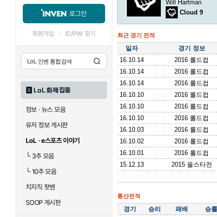
Will Hartman
Cloud 9
로그인
회원가입
ID/PW 찾기
최근 경기 전적
일자
경기 정보
16.10.14
2016 롤드컵
16.10.14
2016 롤드컵
16.10.14
2016 롤드컵
LoL 화제 집중
16.10.10
2016 롤드컵
16.10.10
2016 롤드컵
정보 · 뉴스 모음
16.10.10
2016 롤드컵
유저 정보 게시판
16.10.03
2016 롤드컵
LoL · e스포츠 이야기
16.10.02
2016 롤드컵
16.10.01
2016 롤드컵
└
3추 모음
15.12.13
2015 올스타전
└
10추 모음
치지직 팟벤
통산전적
SOOP 게시판
경기
승리
패배
승