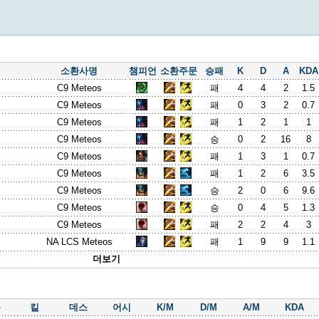
소환사명
챔피언
소환주문
승패
K
D
A
KDA
C9 Meteos
패
4
4
2
1.5
C9 Meteos
패
0
3
2
0.7
C9 Meteos
패
1
2
1
1
C9 Meteos
승
0
2
16
8
C9 Meteos
패
1
3
1
0.7
C9 Meteos
패
1
2
6
3.5
C9 Meteos
승
2
0
6
9.6
C9 Meteos
승
0
4
5
1.3
C9 Meteos
패
2
2
4
3
NA LCS Meteos
패
1
9
9
1.1
더보기
률
킬
데스
어시
K/M
D/M
A/M
KDA