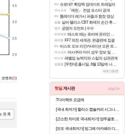
슈로대Y 확장팩 업데이트 트레일러
PV
3.5
「에린」 컨셉 포스터 공개
아스오라
툼레이더 레가시 퍼즐과 함정 영상
PV
3.0
실버 팰리스 CBT 화제의 순간·후기 모음
실팰
공명자 모먼트 | 수수
명조
테스트 때는 로비에 온라인 기능이 있는데
리밋제로
2.5
FF7 외전 세계관, 완결편에 집결
해외겜
비스트 오브 리인카네이션 오픈 트레일러
PV
아사쿠라 마이 성우 정보 및 주요 필모
아스오라
2.0
레벨업 능력치와 스킬의 상관관계
비스트
[무한대] 출시일, 8월 13일에 나오나
섭컬겜
새로고침
코멘트(
0
)
핫딜
게시판
더보기+
T다이렉트 요금제
[국내 최저가] 할리스 캡슐커피 시그니처 블렌드 10개입 x 10개
[근소한 차이로 국내최저가] 양주골호랑떡 문어발소떡 1kg
록
[또또 국내최저가] 빙그레 아카페라 디카페인 아메리카노 400ml x 20개