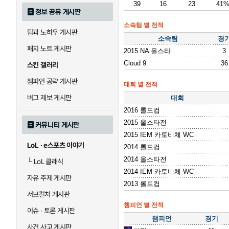
39
16
23
41
정보 공유 게시판
소속팀 별 전적
팁과 노하우 게시판
소속팀
경
패치 노트 게시판
2015 NA 올스타
3
Cloud 9
36
스킨 갤러리
챔피언 공략 게시판
대회 별 전적
버그 제보 게시판
대회
2016 롤드컵
2015 올스타전
커뮤니티 게시판
2015 IEM 카토비체 WC
LoL · e스포츠 이야기
2014 롤드컵
2014 올스타전
└
LoL 클래식
2014 IEM 카토비체 WC
자유 주제 게시판
2013 롤드컵
서브컬처 게시판
챔피언 별 전적
이슈 · 토론 게시판
챔피언
경기
사건 사고 게시판