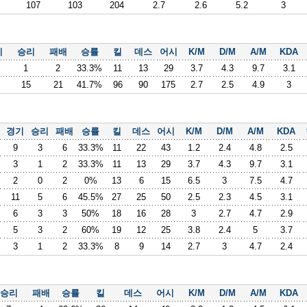
%
107
103
204
2.7
2.6
5.2
3
기
승리
패배
승률
킬
데스
어시
K/M
D/M
A/M
KDA
1
2
33.3%
11
13
29
3.7
4.3
9.7
3.1
15
21
41.7%
96
90
175
2.7
2.5
4.9
3
경기
승리
패배
승률
킬
데스
어시
K/M
D/M
A/M
KDA
9
3
6
33.3%
11
22
43
1.2
2.4
4.8
2.5
3
1
2
33.3%
11
13
29
3.7
4.3
9.7
3.1
2
0
2
0%
13
6
15
6.5
3
7.5
4.7
11
5
6
45.5%
27
25
50
2.5
2.3
4.5
3.1
6
3
3
50%
18
16
28
3
2.7
4.7
2.9
5
3
2
60%
19
12
25
3.8
2.4
5
3.7
3
1
2
33.3%
8
9
14
2.7
3
4.7
2.4
승리
패배
승률
킬
데스
어시
K/M
D/M
A/M
KDA