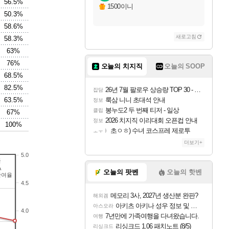
56.5%
1500이니
50.3%
58.6%
새로고침
58.3%
63%
76%
오늘의 치지직
오늘의 SOOP
68.5%
82.5%
26년 7월 팔로우 상승량 TOP 30 - 월간 치지직
잡담
63.5%
룩삼 니니 초대석 안내
정보
봉누도2 두 번째 티저 - 일상
클립
67%
2026 치지직 이리대회 오픈컵 안내
정보
100%
초ㅇㅎ) 수녀 코스프레 제로투
ㅗㅜㅑ
더보기+
5.0
률
A
오늘의 팟벤
오늘의 핫벤
관여율
4.5
메모리 3사, 2027년 생산분 완판?
해외겜
아키츠 아키나 성우 정보 및 주요 필모
아스오라
4.0
7년만에 가족여행을 다녀왔습니다.
여행
리싱크드 1.06 패치노트 (8/5)
리싱크드