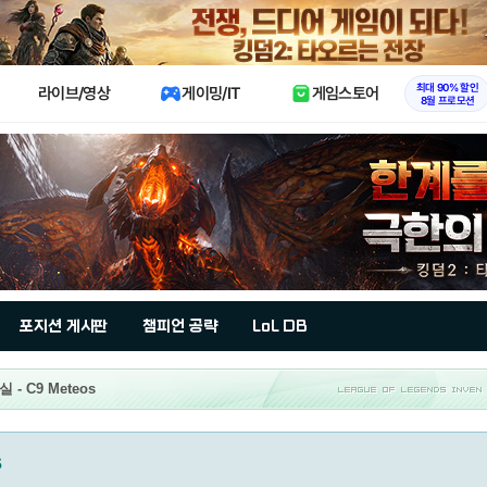
X
최대 90% 할인
라이브/영상
게이밍/IT
게임스토어
8월 프로모션
포지션 게시판
챔피언 공략
LoL DB
- C9 Meteos
s