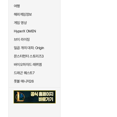
여행
해외게임정보
게임 영상
HyperX OMEN
브이 라이징
일곱 개의 대죄: Origin
몬스터헌터 스토리즈3
바이오하자드 레퀴엠
드래곤 퀘스트7
풋볼 매니저26