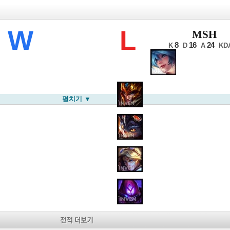
 윈터 예선
W
L
MSH
8
16
24
K
D
A
KD
펼치기 ▼