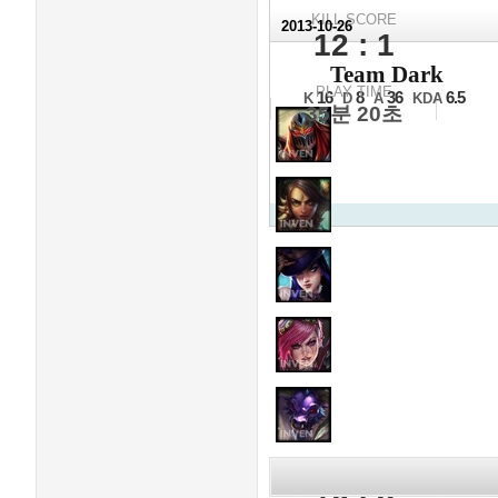
KILL SCORE
2013-10-26
12 : 1
2013 LCK
Team Dark
G조 2경기
PLAY TIME
16
8
36
6.5
K
D
A
KDA
35분 20초
KILL SCORE
16 : 8