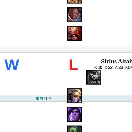
LB 윈터
W
L
Sirius Altai
10
22
26
K
D
A
KD
펼치기 ▼