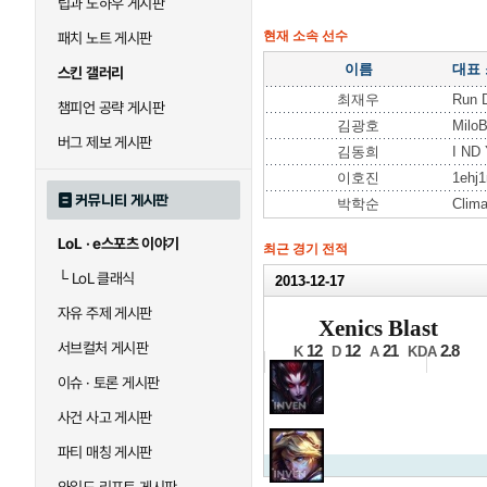
팁과 노하우 게시판
현재 소속 선수
패치 노트 게시판
이름
대표
스킨 갤러리
최재우
Run 
챔피언 공략 게시판
김광호
Milo
버그 제보 게시판
김동희
I ND
이호진
1ehj1
커뮤니티 게시판
박학순
Clim
LoL · e스포츠 이야기
최근 경기 전적
└
LoL 클래식
2013-12-17
2013 N
자유 주제 게시판
Xenics Blast
16강 C조 진출전 2세트
서브컬처 게시판
12
12
21
2.8
K
D
A
KDA
이슈 · 토론 게시판
사건 사고 게시판
파티 매칭 게시판