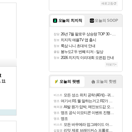
새로고침
오늘의 치지직
오늘의 SOOP
26년 7월 팔로우 상승량 TOP 30 - 월간 치지직
잡담
치지직 애플TV 앱 출시
정보
룩삼 니니 초대석 안내
정보
봉누도2 두 번째 티저 - 일상
클립
2026 치지직 이리대회 오픈컵 안내
정보
더보기+
t
11
A
오늘의 팟벤
오늘의 핫벤
모든 성소 위치 공략 (40개) - 귀환한 영혼 도전과제
비스트
여기서 R1 뭘 말하는거고 R2가 뭘말하는걸까요?
명조
AI발 원가 압박, 메인보드값 오르나
해외겜
명조 공식 이모티콘 이벤트 진행해봤습니다! 참여부터 추첨까지????
명조
명조
명조
모든 바우에라 업그레이드 아이템 획득 위치 공략 (89개)
비스트
리밋 제로 브레이커스 프롤로그 테스트 후기 영상 업로드
섭컬겜