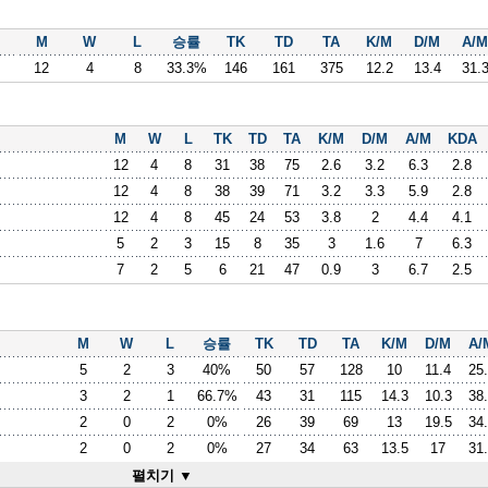
M
W
L
승률
TK
TD
TA
K/M
D/M
A/M
12
4
8
33.3%
146
161
375
12.2
13.4
31.
M
W
L
TK
TD
TA
K/M
D/M
A/M
KDA
12
4
8
31
38
75
2.6
3.2
6.3
2.8
12
4
8
38
39
71
3.2
3.3
5.9
2.8
12
4
8
45
24
53
3.8
2
4.4
4.1
5
2
3
15
8
35
3
1.6
7
6.3
7
2
5
6
21
47
0.9
3
6.7
2.5
M
W
L
승률
TK
TD
TA
K/M
D/M
A/
5
2
3
40%
50
57
128
10
11.4
25
3
2
1
66.7%
43
31
115
14.3
10.3
38
2
0
2
0%
26
39
69
13
19.5
34
2
0
2
0%
27
34
63
13.5
17
31
펼치기 ▼