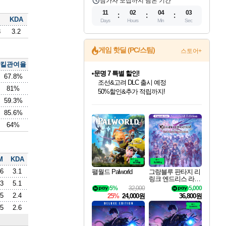
참가자 모집까지 남은 기간
11
02
04
02
KDA
Days
Hours
Min
Sec
3
3.2
게임 핫딜 (PC/스팀)
스토어+
킬관여율
마블 투혼 파이팅 소울즈 정식출시!
67.8%
마블 히어로 총 출동&화려한 격투!
81%
네이버 포인트 혜택까지!
59.3%
인벤게임즈 8월 특별 할인!
드래곤소드: 어웨이크닝 입점!
문명 7 특별 할인!
귀무자: 검의 길 예약 판매 중!
비스트 오브 리인카네이션 정식 출시!
커세어 코브 출시 기념 할인!
더 렐릭 퍼스트 가디언 정식 출시
베데스다 40주년 기념 할인 중!
캡콤 프렌차이즈 할인 진행 중!
캡콤 일부 상품 상시 할인
스타워즈 은하계 레이서
로블록스 기프트 카드 공식 입점
인기 퍼블리셔 모음!
스팀으로 만나는 드래곤소드!
조선&고려 DLC 출시 예정
10% 할인과
게임프릭 신작 IP
해적'섬'을 발전시키자!
설화x하드코어 액션!
베데스다의 명작들을
몬헌, 바하 등 인기 IP를
몬헌 와일즈 & 드래곤즈 도그마2
인벤게임즈에서 10% 추가 적립
Robux를 가장 안전하고
85.6%
최대 90% 할인가를 만나보세요!
네이버혜택과 함께 만나보세요!
50%할인&추가 적립까지!
이니&베니 혜택까지!
네이버 혜택가와 함께 예약하세요!
할인&네이버혜택으로 만나보세요!
네이버페이 혜택과 만나보세요!
40주년 프로모션으로 만나보세요!
할인가에 만나보세요!
일부 에디션 상시 할인!
혜택으로 예약 판매 중
편안하게 충전하세요
64%
M
KDA
.6
3.1
팰월드 Palworld
그랑블루 판타지 리
링크 엔드리스 라그
.3
5.1
나로크 업그레이드
5%
32,000
5,000
킷 Granblue Fantasy
.5
2.4
25%
24,000원
36,800원
Relink Endless Ragn
arok Upgrade Kit DL
.5
2.6
C