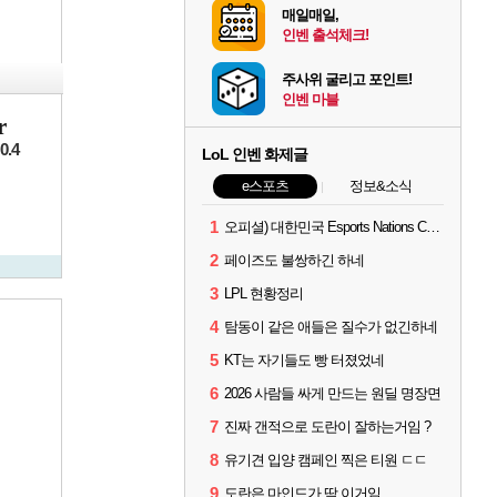
매일매일,
인벤 출석체크!
주사위 굴리고 포인트!
인벤 마블
r
0.4
LoL 인벤 화제글
e스포츠
정보&소식
1
오피셜) 대한민국 Esports Nations Cup 2026 국가대표 명단 모두 확정
2
페이즈도 불쌍하긴 하네
3
LPL 현황정리
4
탐동이 같은 애들은 질수가 없긴하네
5
KT는 자기들도 빵 터졌었네
6
2026 사람들 싸게 만드는 원딜 명장면
7
진짜 갠적으로 도란이 잘하는거임 ?
8
유기견 입양 캠페인 찍은 티원 ㄷㄷ
9
도란은 마인드가 딱 이거임.