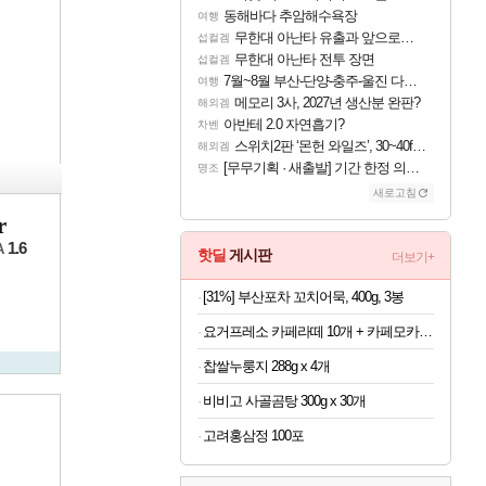
동해바다 추암해수욕장
여행
무한대 아난타 유출과 앞으로의 예상 (루머)
섭컬겜
무한대 아난타 전투 장면
섭컬겜
7월~8월 부산-단양-충주-울진 다녀왔어요~
여행
메모리 3사, 2027년 생산분 완판?
해외겜
아반테 2.0 자연흡기?
차벤
스위치2판 ‘몬헌 와일즈’, 30~40fps 목표 추정
해외겜
[무무기획 · 새출발] 기간 한정 의뢰 이벤트
명조
새로고침
r
1.6
A
핫딜
게시판
더보기+
[31%] 부산포차 꼬치어묵, 400g, 3봉
요거프레소 카페라떼 10개 + 카페모카 10개
찹쌀누룽지 288g x 4개
비비고 사골곰탕 300g x 30개
고려홍삼정 100포