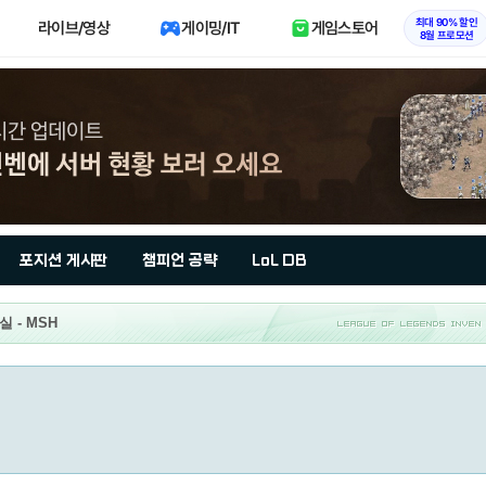
최대 90% 할인
라이브/영상
게이밍/IT
게임스토어
8월 프로모션
포지션 게시판
챔피언 공략
LoL DB
실 - MSH