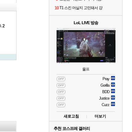
10
T1 스킨 머살지 고민돼서 걍
LoL LIVE 방송
2
A
울프
Pray
OFF
Gorilla
OFF
BDD
OFF
Justice
OFF
Cuzz
OFF
새로고침
더보기
추천 코스프레 갤러리