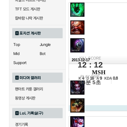
와일드 리프트 게시판
TFT 모드 게시판
칼바람 나락 게시판
포지션 게시판
Top
Jungle
Mid
Bot
KILL SCORE
2013-12-17
Support
12 : 12
2013 N
MSH
16강 C조 진출전 1세트
PLAY TIME
미디어 갤러리
4
16
9
0.8
K
D
A
KDA
44분 5초
팬아트 카툰 갤러리
동영상 게시판
LoL 기록실(구)
경기기록