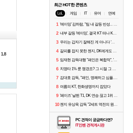
최근 HOT한 콘텐츠
LoL
게임
IT
유머
연예
1
'에이밍' 김하람, "팀 내 갈등 반성... 끝까지 뛰고 싶었다"
2
내부 갈등 '에이밍', 결국 KT 떠나 KRX로...'지우'와 트레이드
3
우리는 갑자기 잘해진 게 아니다 '씨맥' 김대호 감독의 자신감
4
갈피를 잡지 못한 젠지, DK에게도 0:2 패배
1.8
5
임재현 감독대행 "패인은 복합적", '도란' "팀에 과부하 왔다"
6
치명타 1% 룬 챙겼죠? 그 시절 그 감성 '롤 클래식' 30일 출시
7
김대호 감독, "패인, 명쾌하고 심플...다시 힘낼 수 있어"
8
여름의 KT, 한화생명까지 잡았다
9
'페이즈' 날뛴 T1, DK 연승 끊고 1위 지켜
10
젠지 유상욱 감독 "2세트 역전의 원인...너무 급했다"
PC 견적이 궁금하다면?
IT인벤 견적게시판