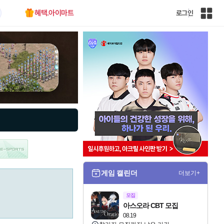
혜택.아이마트
로그인
인
벤
전
체
사
이
트
맵
게임 캘린더
더보기+
모집
아스오라 CBT 모집
08.19