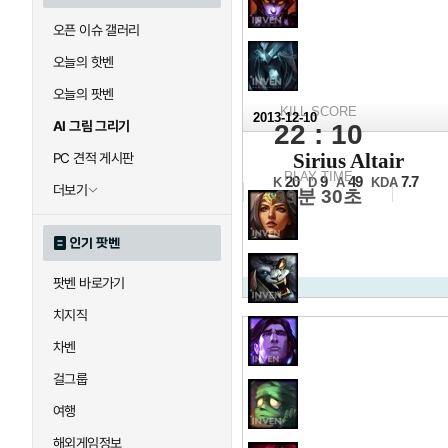
오픈 이슈 갤러리
오늘의 핫벤
오늘의 팟벤
KILL SCORE
2013-12-10
AI 그림 그리기
22 : 10
2013 N
Sirius Altair
PC 견적 게시판
16강 C조 2일차 2경기
PLAY TIME
20
9
49
7.7
K
D
A
KDA
더보기
39분 30초
인기 팟벤
팟벤 바로가기
치지직
차벤
걸그룹
여행
해외게임정보