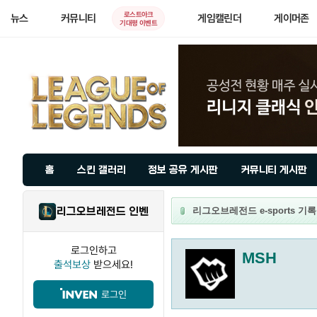
로스트아크
뉴스
커뮤니티
게임캘린더
게이머존
기대평 이벤트
홈
스킨 갤러리
정보 공유 게시판
커뮤니티 게시판
리그오브레전드 인벤
리그오브레전드 e-sports 기록
로그인하고
MSH
출석보상
받으세요!
로그인