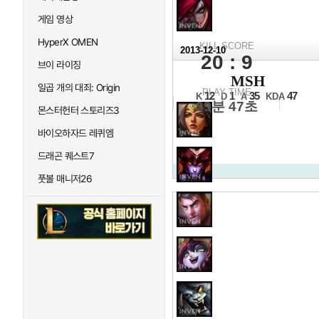
게임 영상
HyperX OMEN
KILL SCORE
2013-12-10
20 : 9
브이 라이징
2013 N
MSH
일곱 개의 대죄: Origin
16강 C조 2일차 1경기
PLAY TIME
12
1
35
47
K
D
A
KDA
39분 47초
몬스터헌터 스토리즈3
바이오하자드 레퀴엠
드래곤 퀘스트7
풋볼 매니저26