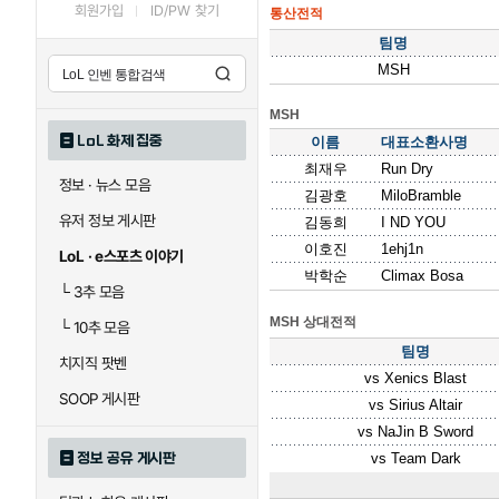
회원가입
ID/PW 찾기
통산전적
팀명
MSH
MSH
LoL 화제 집중
이름
대표소환사명
최재우
Run Dry
정보 · 뉴스 모음
김광호
MiloBramble
유저 정보 게시판
김동희
I ND YOU
이호진
1ehj1n
LoL · e스포츠 이야기
박학순
Climax Bosa
└
3추 모음
MSH 상대전적
└
10추 모음
팀명
치지직 팟벤
vs
Xenics Blast
SOOP 게시판
vs
Sirius Altair
vs
NaJin B Sword
정보 공유 게시판
vs
Team Dark