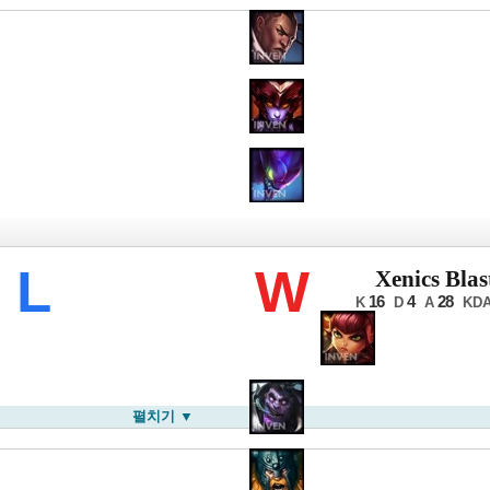
LB 윈터
L
W
Xenics Blas
16
4
28
K
D
A
KD
펼치기 ▼