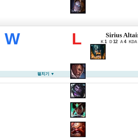
LB 윈터
W
L
Sirius Altai
1
12
4
K
D
A
KDA
펼치기 ▼