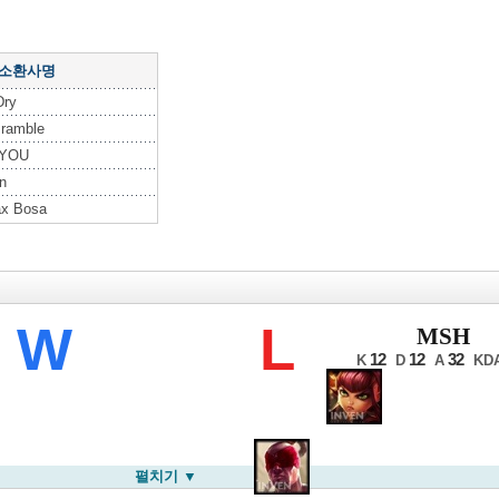
 소환사명
Dry
Bramble
 YOU
n
ax Bosa
LB 윈터
W
L
MSH
12
12
32
K
D
A
KD
펼치기 ▼