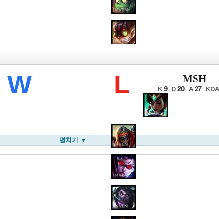
LB 윈터
W
L
MSH
9
20
27
K
D
A
KDA
펼치기 ▼