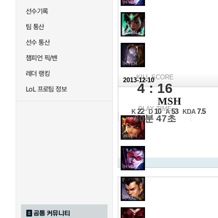
선수기록
팀 통산
선수 통산
챔피언 픽/밴
레더 랭킹
KILL SCORE
2013-12-10
4 : 16
LoL 프로팀 정보
2013 N
MSH
16강 C조 2일차 3경기
PLAY TIME
22
10
53
7.5
K
D
A
KDA
30분 47초
공통 커뮤니티