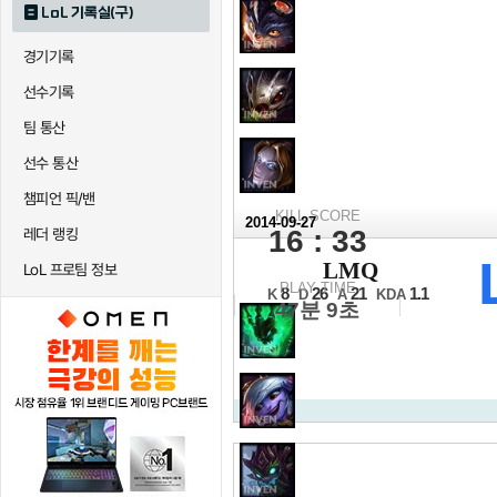
LoL 기록실(구)
경기기록
선수기록
팀 통산
선수 통산
챔피언 픽/밴
KILL SCORE
2014-09-27
16 : 33
레더 랭킹
2014 롤드컵
LMQ
LoL 프로팀 정보
16강 C조 8경기
PLAY TIME
8
26
21
1.1
K
D
A
KDA
47분 9초