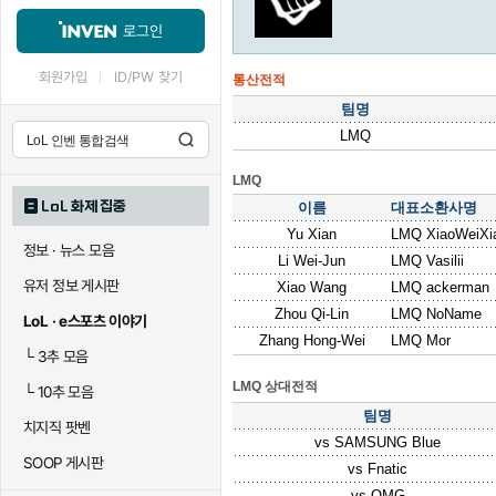
로그인
회원가입
ID/PW 찾기
통산전적
팀명
LMQ
LMQ
LoL 화제 집중
이름
대표소환사명
Yu Xian
LMQ XiaoWeiXi
정보 · 뉴스 모음
Li Wei-Jun
LMQ Vasilii
유저 정보 게시판
Xiao Wang
LMQ ackerman
Zhou Qi-Lin
LMQ NoName
LoL · e스포츠 이야기
Zhang Hong-Wei
LMQ Mor
└
3추 모음
LMQ 상대전적
└
10추 모음
팀명
치지직 팟벤
vs
SAMSUNG Blue
SOOP 게시판
vs
Fnatic
vs
OMG