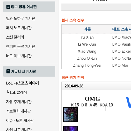
정보 공유 게시판
팁과 노하우 게시판
현재 소속 선수
패치 노트 게시판
이름
대표 소환
스킨 갤러리
Yu Xian
LMQ XiaoW
Li Wei-Jun
LMQ Vasili
챔피언 공략 게시판
Xiao Wang
LMQ acke
버그 제보 게시판
Zhou Qi-Lin
LMQ NoN
Zhang Hong-Wei
LMQ Mor
커뮤니티 게시판
최근 경기 전적
LoL · e스포츠 이야기
2014-09-28
└
LoL 클래식
2014 롤드컵
OMG
자유 주제 게시판
16강 C조 12경기
15
6
45
10
K
D
A
KDA
서브컬처 게시판
이슈 · 토론 게시판
사건 사고 게시판