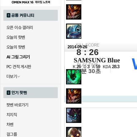
공통 커뮤니티
오픈 이슈 갤러리
오늘의 핫벤
KILL SCORE
오늘의 팟벤
2014-09-26
8 : 26
2014 롤드컵
AI 그림 그리기
SAMSUNG Blue
16강 C조 6경기
PLAY TIME
PC 견적 게시판
26
3
59
28.3
K
D
A
KDA
37분 30초
더보기
인기 팟벤
팟벤 바로가기
치지직
차벤
걸그룹