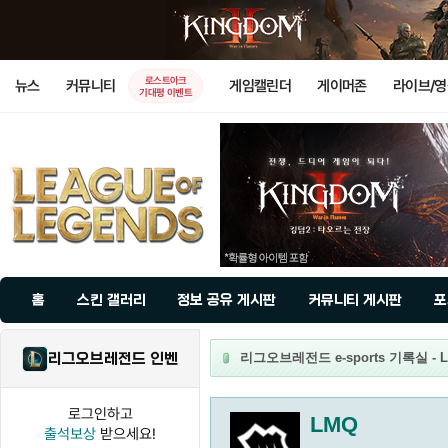
로스트아크
뉴스
커뮤니티
게임캘린더
게이머존
라이브/
기대평 이벤트
홈
스킨 갤러리
정보 공유 게시판
커뮤니티 게시판
포
리그오브레전드 인벤
리그오브레전드 e-sports 기록실 - 
로그인하고
LMQ
출석보상
받으세요!