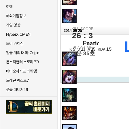
여행
해외게임정보
게임 영상
KILL SCORE
2014-09-25
26 : 3
HyperX OMEN
2014 롤드컵
Fnatic
브이 라이징
16강 C조 3경기
PLAY TIME
5
13
15
1.5
K
D
A
KDA
일곱 개의 대죄: Origin
29분 35초
몬스터헌터 스토리즈3
바이오하자드 레퀴엠
드래곤 퀘스트7
풋볼 매니저26