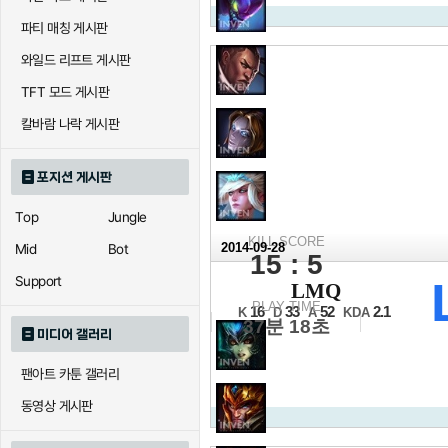
파티 매칭 게시판
와일드 리프트 게시판
TFT 모드 게시판
칼바람 나락 게시판
포지션 게시판
Top
Jungle
KILL SCORE
2014-09-28
Mid
Bot
15 : 5
2014 롤드컵
Support
LMQ
16강 C조 10경기
PLAY TIME
16
33
52
2.1
K
D
A
KDA
37분 18초
미디어 갤러리
팬아트 카툰 갤러리
동영상 게시판