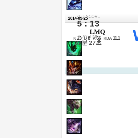
KILL SCORE
2014-09-25
5 : 13
2014 롤드컵
LMQ
16강 C조 1경기
PLAY TIME
23
8
66
11.1
K
D
A
KDA
37분 27초