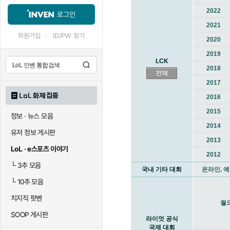
2022
로그인
2021
회원가입
ID/PW 찾기
2020
2019
LCK
2018
전체
2017
LoL 화제 집중
2016
2015
정보 · 뉴스 모음
2014
유저 정보 게시판
2013
LoL · e스포츠 이야기
2012
└
3추 모음
국내 기타 대회
온라인, 예
└
10추 모음
치지직 팟벤
월
SOOP 게시판
라이엇 공식
국제 대회