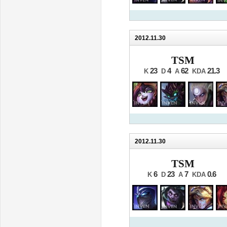
2012.11.30
TSM
23
4
62
21.3
K
D
A
KDA
2012.11.30
TSM
6
23
7
0.6
K
D
A
KDA