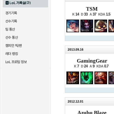
LoL 기록실(구)
TSM
경기기록
14
33
37
1.5
K
D
A
KDA
선수기록
팀 통산
선수 통산
챔피언 픽/밴
2013.09.16
레더 랭킹
GamingGear
LoL 프로팀 정보
7
24
9
0.7
K
D
A
KDA
2012.12.01
Azubu Blaze