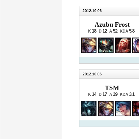
2012.10.06
Azubu Frost
18
12
52
5.8
K
D
A
KDA
2012.10.06
TSM
14
17
39
3.1
K
D
A
KDA