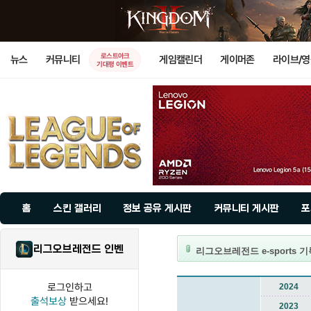
로스트아크
뉴스
커뮤니티
게임캘린더
게이머존
라이브/
기대평 이벤트
홈
스킨 갤러리
정보 공유 게시판
커뮤니티 게시판
포
리그오브레전드 인벤
리그오브레전드 e-sports 
로그인하고
2024
출석보상
받으세요!
2023