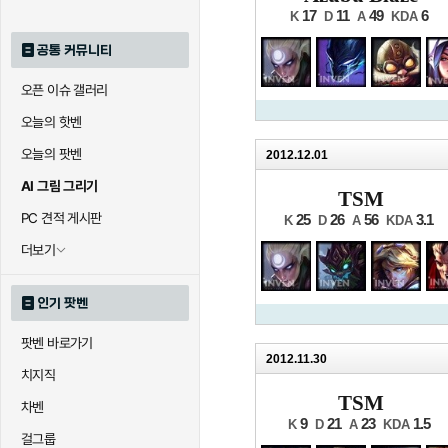
17
11
49
6
K
D
A
KDA
공통 커뮤니티
오픈 이슈 갤러리
오늘의 핫벤
오늘의 팟벤
2012.12.01
AI 그림 그리기
TSM
PC 견적 게시판
25
26
56
3.1
K
D
A
KDA
더보기
인기 팟벤
팟벤 바로가기
2012.11.30
치지직
TSM
차벤
9
21
23
1.5
K
D
A
KDA
걸그룹