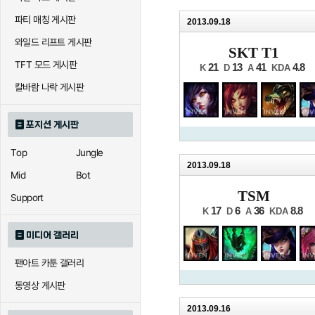
파티 매칭 게시판
2013.09.18
와일드 리프트 게시판
SKT T1
TFT 모드 게시판
21
13
41
4.8
K
D
A
KDA
칼바람 나락 게시판
포지션 게시판
Top
Jungle
2013.09.18
Mid
Bot
TSM
Support
17
6
36
8.8
K
D
A
KDA
미디어 갤러리
팬아트 카툰 갤러리
동영상 게시판
2013.09.16