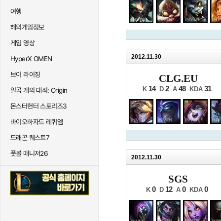
여행
해외게임정보
게임 영상
2012.11.30
HyperX OMEN
브이 라이징
CLG.EU
14
2
48
31
K
D
A
KDA
일곱 개의 대죄: Origin
몬스터헌터 스토리즈3
바이오하자드 레퀴엠
드래곤 퀘스트7
풋볼 매니저26
2012.11.30
SGS
0
12
0
0
K
D
A
KDA