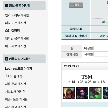
전체
정보 공유 게시판
팁과 노하우 게시판
리프
패치 노트 게시판
국제 대회
스킨 갤러리
국제 대회 선발전
예선 
챔피언 공략 게시판
버그 제보 게시판
팀
대상팀
시작일
경기시간
커뮤니티 게시판
2013.09.21
LoL · e스포츠 이야기
TSM
└
LoL 클래식
14
22
26
1.8
K
D
A
KDA
자유 주제 게시판
서브컬처 게시판
이슈 · 토론 게시판
사건 사고 게시판