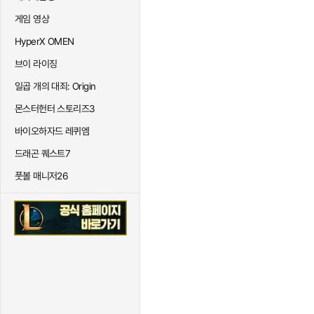
게임 영상
HyperX OMEN
브이 라이징
일곱 개의 대죄: Origin
몬스터헌터 스토리즈3
바이오하자드 레퀴엠
드래곤 퀘스트7
풋볼 매니저26