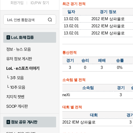
회원가입
ID/PW 찾기
최근 경기 전적
일자
경기 정보
13.02.01
2012 IEM 상파울로
13.02.01
2012 IEM 상파울로
13.02.01
2012 IEM 상파울로
LoL 화제 집중
정보 · 뉴스 모음
통산전적
유저 정보 게시판
경기
승리
패배
승률
3
0
3
0%
LoL · e스포츠 이야기
└
3추 모음
소속팀 별 전적
└
10추 모음
소속팀
경기
neXi
3
치지직 팟벤
SOOP 게시판
대회 별 전적
대회
경
정보 공유 게시판
2012 IEM 상파울로
3