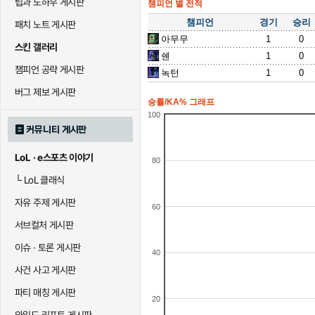
팁과 노하우 게시판
챔피언 별 전적
챔피언
경기
승리
패치 노트 게시판
아무무
1
0
스킨 갤러리
쉔
1
0
챔피언 공략 게시판
녹턴
1
0
버그 제보 게시판
승률/KA% 그래프
100
커뮤니티 게시판
LoL · e스포츠 이야기
80
└
LoL 클래식
자유 주제 게시판
60
서브컬처 게시판
이슈 · 토론 게시판
40
사건 사고 게시판
파티 매칭 게시판
20