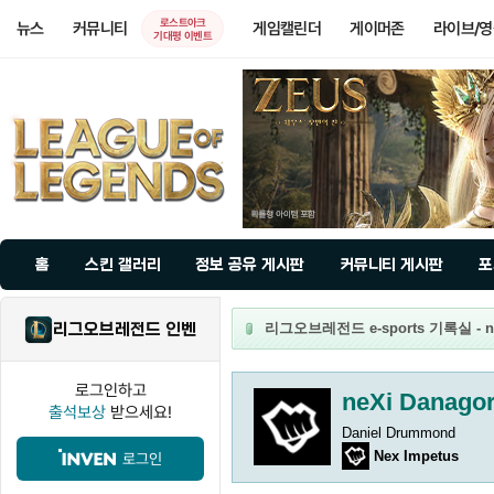
로스트아크
뉴스
커뮤니티
게임캘린더
게이머존
라이브/
기대평 이벤트
홈
스킨 갤러리
정보 공유 게시판
커뮤니티 게시판
포
리그오브레전드 인벤
리그오브레전드 e-sports 기록실 - ne
로그인하고
neXi Danago
출석보상
받으세요!
Daniel Drummond
Nex Impetus
로그인