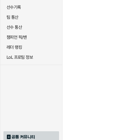
선수기록
팀 통산
선수 통산
챔피언 픽/밴
레더 랭킹
LoL 프로팀 정보
공통 커뮤니티