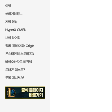
여행
해외게임정보
게임 영상
HyperX OMEN
브이 라이징
일곱 개의 대죄: Origin
몬스터헌터 스토리즈3
바이오하자드 레퀴엠
드래곤 퀘스트7
풋볼 매니저26