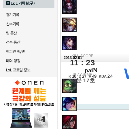
LoL 기록실(구)
경기기록
선수기록
팀 통산
선수 통산
챔피언 픽/밴
KILL SCORE
2013-02-01
11 : 23
레더 랭킹
2012 IEM 상파
paiN
LoL 프로팀 정보
조별리그 A조 1경기
PLAY TIME
16
27
49
2.4
K
D
A
KDA
34분 17초