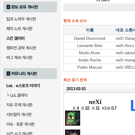
정보 공유 게시판
팁과 노하우 게시판
현재 소속 선수
패치 노트 게시판
이름
대표 소환
스킨 갤러리
Daniel Drummond
neXi Dana
Leonardo Belo
neXi Alocs
챔피언 공략 게시판
Murilo Alves
neXi takes
버그 제보 게시판
Andre Rocha
neXi manaj
Pedro Marcari
neXi IREL
커뮤니티 게시판
최근 경기 전적
LoL · e스포츠 이야기
2013-02-01
└
LoL 클래식
2012 IEM 상파
neXi
자유 주제 게시판
조별리그 A조 5경기
4
22
11
0.7
K
D
A
KDA
서브컬처 게시판
이슈 · 토론 게시판
사건 사고 게시판