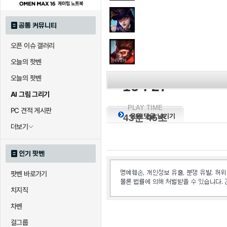
공통 커뮤니티
오픈 이슈 갤러리
오늘의 핫벤
KILL SCORE
오늘의 팟벤
16 : 27
AI 그림 그리기
PLAY TIME
PC 견적 게시판
43분 45초
응원 댓글 남기기
더보기
인기 팟벤
팟벤 바로가기
치지직
차벤
걸그룹