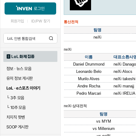
로그인
회원가입
ID/PW 찾기
통산전적
팀명
neXi
neXi
LoL 화제 집중
이름
대표소환사
Daniel Drummond
neXi Danago
정보 · 뉴스 모음
Leonardo Belo
neXi Alocs
유저 정보 게시판
Murilo Alves
neXi takeshi
Andre Rocha
neXi manajj
LoL · e스포츠 이야기
Pedro Marcari
neXi IRELIA
└
3추 모음
neXi 상대전적
└
10추 모음
팀명
치지직 팟벤
vs
MYM
SOOP 게시판
vs
Millenium
vs
paiN