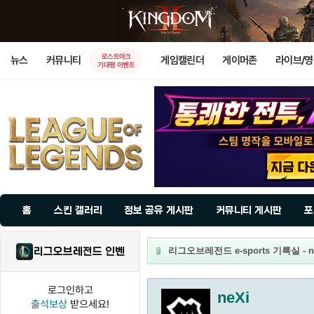
로스트아크
뉴스
커뮤니티
게임캘린더
게이머존
라이브/
기대평 이벤트
홈
스킨 갤러리
정보 공유 게시판
커뮤니티 게시판
포
리그오브레전드 인벤
리그오브레전드 e-sports 기록실 - n
로그인하고
neXi
출석보상
받으세요!