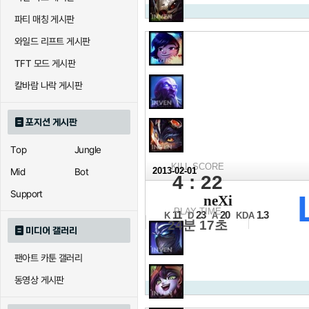
파티 매칭 게시판
와일드 리프트 게시판
TFT 모드 게시판
칼바람 나락 게시판
포지션 게시판
Top
Jungle
KILL SCORE
2013-02-01
Mid
Bot
4 : 22
2012 IEM 상파
Support
neXi
조별리그 A조 3경기
PLAY TIME
11
23
20
1.3
K
D
A
KDA
24분 17초
미디어 갤러리
팬아트 카툰 갤러리
동영상 게시판