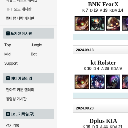
와일드 리프트 게시판
BNK FearX
TFT 모드 게시판
7
19
19
1.4
K
D
A
KDA
칼바람 나락 게시판
포지션 게시판
Top
Jungle
2024.09.13
Mid
Bot
kt Rolster
Support
10
4
26
9
K
D
A
KDA
미디어 갤러리
팬아트 카툰 갤러리
동영상 게시판
2024.08.23
LoL 기록실(구)
Dplus KIA
경기기록
19
3
44
21
K
D
A
KDA