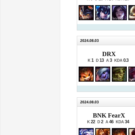
2024.08.03
DRX
1
13
3
0.3
K
D
A
KDA
2024.08.03
BNK FearX
22
2
46
34
K
D
A
KDA