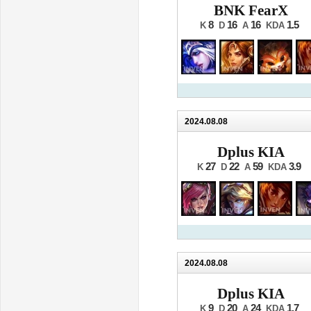
BNK FearX
8
16
16
1.5
K
D
A
KDA
2024.08.08
Dplus KIA
27
22
59
3.9
K
D
A
KDA
2024.08.08
Dplus KIA
9
20
24
1.7
K
D
A
KDA