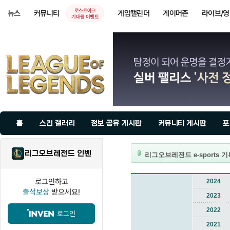
로스트아크
뉴스
커뮤니티
게임캘린더
게이머존
라이브/
기대평 이벤트
홈
스킨 갤러리
정보 공유 게시판
커뮤니티 게시판
포
리그오브레전드 인벤
리그오브레전드 e-sports 
로그인하고
2024
출석보상
받으세요!
2023
2022
로그인
2021