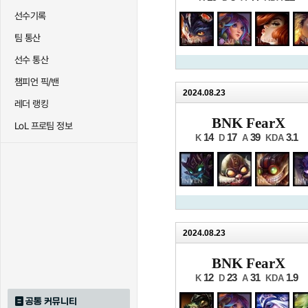
선수기록
팀 통산
선수 통산
챔피언 픽/밴
2024.08.23
레더 랭킹
BNK FearX
LoL 프로팀 정보
14
17
39
3.1
K
D
A
KDA
2024.08.23
BNK FearX
12
23
31
1.9
K
D
A
KDA
공통 커뮤니티