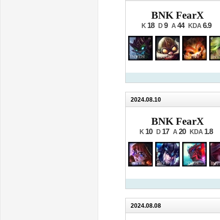
BNK FearX
18
9
44
6.9
K
D
A
KDA
2024.08.10
BNK FearX
10
17
20
1.8
K
D
A
KDA
2024.08.08