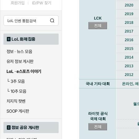
회원가입
ID/PW 찾기
2020
2019
LCK
2018
전체
2017
LoL 화제 집중
2016
2015
정보 · 뉴스 모음
2014
유저 정보 게시판
2013
LoL · e스포츠 이야기
2012
└
3추 모음
국내 기타 대회
온라인, 예
└
10추 모음
치지직 팟벤
월
SOOP 게시판
라이엇 공식
국제 대회
전체
정보 공유 게시판