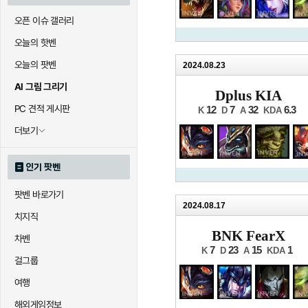
오픈 이슈 갤러리
오늘의 핫벤
오늘의 팟벤
2024.08.23
AI 그림 그리기
Dplus KIA
PC 견적 게시판
12
7
32
6.3
K
D
A
KDA
더보기
인기 팟벤
팟벤 바로가기
2024.08.17
치지직
BNK FearX
차벤
7
23
15
1
K
D
A
KDA
걸그룹
여행
해외게임정보