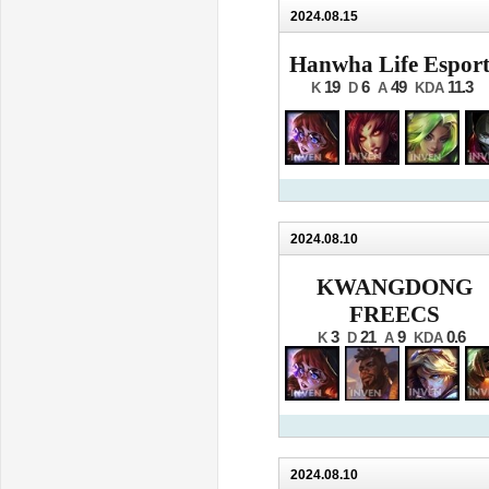
2024.08.15
Hanwha Life Esport
19
6
49
11.3
K
D
A
KDA
2024.08.10
KWANGDONG
FREECS
3
21
9
0.6
K
D
A
KDA
2024.08.10