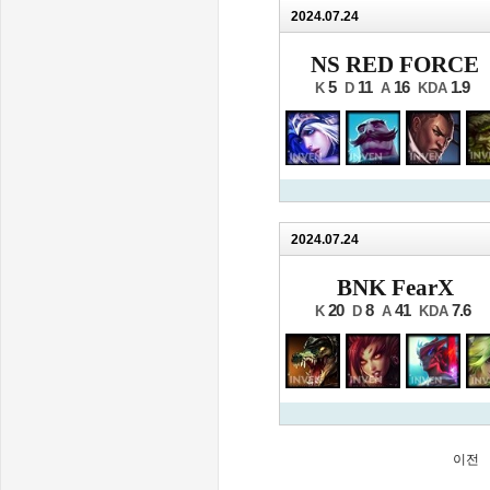
2024.07.24
NS RED FORCE
5
11
16
1.9
K
D
A
KDA
2024.07.24
BNK FearX
20
8
41
7.6
K
D
A
KDA
이전