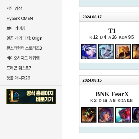
게임 영상
2024.08.17
HyperX OMEN
브이 라이징
T1
12
4
26
9.5
K
D
A
KDA
일곱 개의 대죄: Origin
몬스터헌터 스토리즈3
바이오하자드 레퀴엠
드래곤 퀘스트7
풋볼 매니저26
2024.08.15
BNK FearX
3
16
9
0.8
K
D
A
KDA