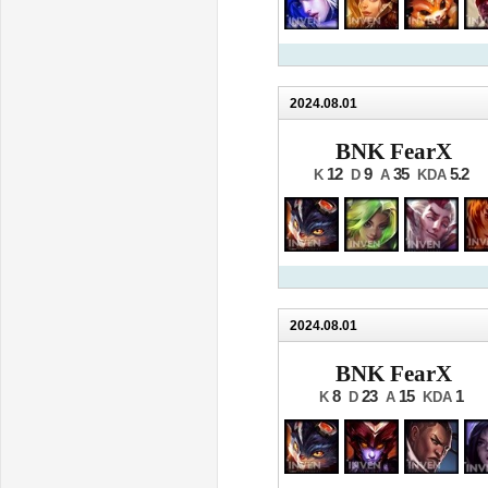
2024.08.01
BNK FearX
12
9
35
5.2
K
D
A
KDA
2024.08.01
BNK FearX
8
23
15
1
K
D
A
KDA