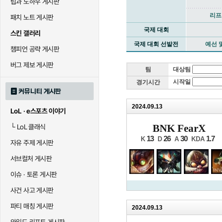
팁과 노하우 게시판
리프
패치 노트 게시판
국제 대회
스킨 갤러리
국제 대회 선발전
예선 
챔피언 공략 게시판
버그 제보 게시판
팀
대상팀
시작일
경기시간
커뮤니티 게시판
2024.09.13
LoL · e스포츠 이야기
BNK FearX
└
LoL 클래식
13
26
30
1.7
K
D
A
KDA
자유 주제 게시판
서브컬처 게시판
이슈 · 토론 게시판
사건 사고 게시판
파티 매칭 게시판
2024.09.13