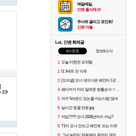
매일매일,
인벤 출석체크!
주사위 굴리고 포인트!
인벤 마블
LoL 인벤 화제글
e스포츠
정보&소식
1
오늘 티한전 요약뜸
2
t1 3세트 진 이유
3
[오피셜] 오너 샌드다운 페인터 1군 콜업 출전
g
4
페이커가 미리 알려준 방출순서 ㄷㄷㄷㄷ
2.9
A
5
자꾸 5라운드 있는줄 아는사람 많네
6
실시간 응갤 반응.jpg
7
머임???? 오너 2028년까지 아님?
8
T1이 오너 안쓰고 페인트 쓰는 이유
9
그냥 녹턴이 처음부터 끝까지 게임 지게 굴려줬는데