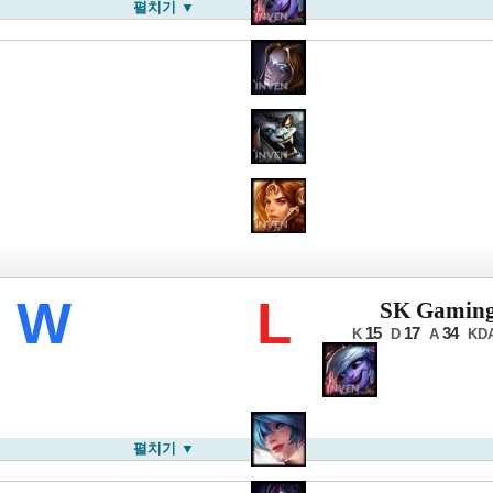
펼치기 ▼
롤드컵
W
L
SK Gamin
15
17
34
K
D
A
KD
펼치기 ▼