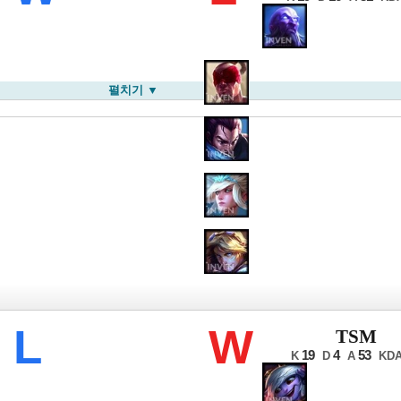
펼치기 ▼
롤드컵
L
W
TSM
19
4
53
K
D
A
KD