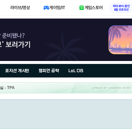
최대 90% 할인
라이브/영상
게이밍/IT
게임스토어
8월 프로모션
포지션 게시판
챔피언 공략
LoL DB
 - TPA