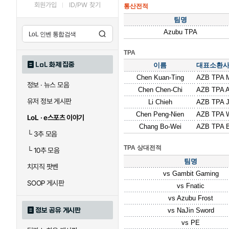
회원가입
ID/PW 찾기
통산전적
팀명
Azubu TPA
TPA
LoL 화제 집중
이름
대표소환
Chen Kuan-Ting
AZB TPA M
정보 · 뉴스 모음
Chen Chen-Chi
AZB TPA A
유저 정보 게시판
Li Chieh
AZB TPA 
Chen Peng-Nien
AZB TPA 
LoL · e스포츠 이야기
Chang Bo-Wei
AZB TPA 
└
3추 모음
TPA 상대전적
└
10추 모음
팀명
치지직 팟벤
vs
Gambit Gaming
SOOP 게시판
vs
Fnatic
vs
Azubu Frost
정보 공유 게시판
vs
NaJin Sword
vs
PE