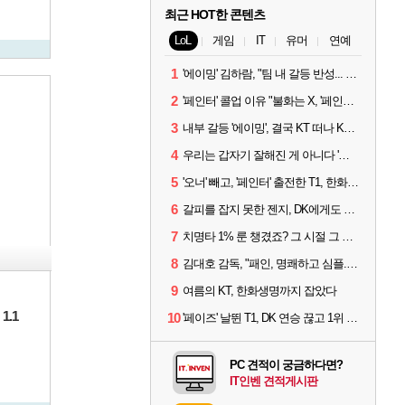
최근 HOT한 콘텐츠
LoL
게임
IT
유머
연예
1
'에이밍' 김하람, "팀 내 갈등 반성... 끝까지 뛰고 싶었다"
2
'페인터' 콜업 이유 "불화는 X, '페인터'는 부족한 콜을 채워줄 선수"
3
내부 갈등 '에이밍', 결국 KT 떠나 KRX로...'지우'와 트레이드
4
우리는 갑자기 잘해진 게 아니다 '씨맥' 김대호 감독의 자신감
5
'오너' 빼고, '페인터' 출전한 T1, 한화생명에 패배
6
갈피를 잡지 못한 젠지, DK에게도 0:2 패배
7
치명타 1% 룬 챙겼죠? 그 시절 그 감성 '롤 클래식' 30일 출시
8
김대호 감독, "패인, 명쾌하고 심플...다시 힘낼 수 있어"
9
여름의 KT, 한화생명까지 잡았다
1.1
10
'페이즈' 날뛴 T1, DK 연승 끊고 1위 지켜
PC 견적이 궁금하다면?
IT인벤 견적게시판