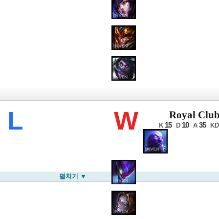
롤드컵
L
W
Royal Clu
15
10
35
K
D
A
KD
펼치기 ▼