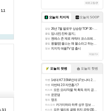
새로고침
1.1
오늘의 치지직
오늘의 SOOP
26년 7월 팔로우 상승량 TOP 30 - 월간 치지직
잡담
임나은) 진짜 음지;;
클립
젠레스 존 제로 캐릭터 코스프레한 꽁주
짤방
풍월량) 물소는 왜 물소라고 하는거야? 아! 그만 ㅋㅋ 알았어 ㅋㅋ
클립
치지직 애플TV 앱 출시
정보
더보기+
오늘의 팟벤
오늘의 핫벤
1세대 K7 3.5NA인데 LF쏘나타 2.0NA 기변하면 유류비 절약이 얼마나 될까요..?
차벤
아반테 2.0 자연흡기?
차벤
모든 요리/작물 책 획득 위치 공략 (36개) - 미식가 도전과제
비스트
운문댐
여행
명조
명조
카가미하라 하루 성우 정보 및 주요 필모
아스오라
모든 엘리트 골렘 위치 공략 (30개) - 방랑 결투가
3.1
A
비스트