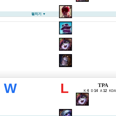
펼치기 ▼
롤드컵
W
L
TPA
4
14
12
K
D
A
KDA