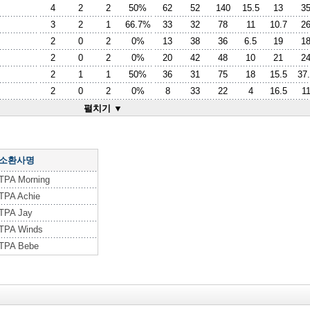
4
2
2
50%
62
52
140
15.5
13
3
3
2
1
66.7%
33
32
78
11
10.7
2
2
0
2
0%
13
38
36
6.5
19
1
2
0
2
0%
20
42
48
10
21
2
2
1
1
50%
36
31
75
18
15.5
37
2
0
2
0%
8
33
22
4
16.5
1
펼치기 ▼
 소환사명
TPA Morning
TPA Achie
TPA Jay
TPA Winds
TPA Bebe