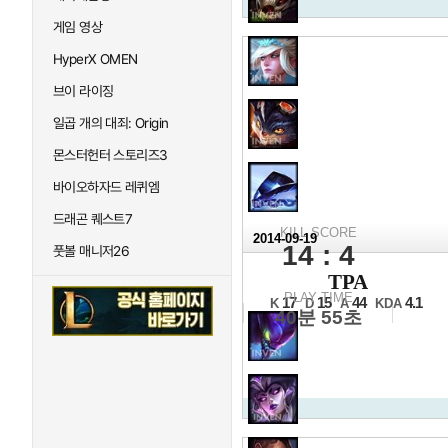
게임 영상
HyperX OMEN
브이 라이징
일곱 개의 대죄: Origin
몬스터헌터 스토리즈3
바이오하자드 레퀴엠
드래곤 퀘스트7
KILL SCORE
2014-09-19
14 : 4
풋볼 매니저26
2014 
TPA
16강 B조 4경기
PLAY TIME
17
15
44
4.1
K
D
A
KDA
40분 55초