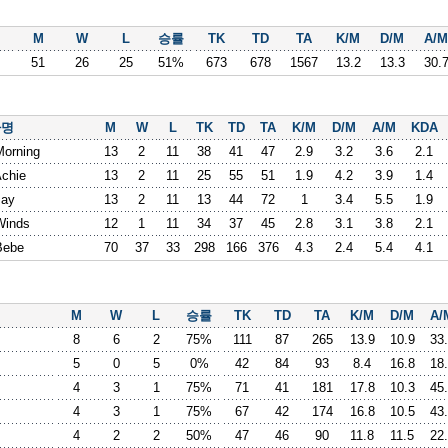
M
W
L
승률
TK
TD
TA
K/M
D/M
A/M
51
26
25
51%
673
678
1567
13.2
13.3
30.
사명
M
W
L
TK
TD
TA
K/M
D/M
A/M
KDA
orning
13
2
11
38
41
47
2.9
3.2
3.6
2.1
chie
13
2
11
25
55
51
1.9
4.2
3.9
1.4
Jay
13
2
11
13
44
72
1
3.4
5.5
1.9
Winds
12
1
11
34
37
45
2.8
3.1
3.8
2.1
Bebe
70
37
33
298
166
376
4.3
2.4
5.4
4.1
M
W
L
승률
TK
TD
TA
K/M
D/M
A/
8
6
2
75%
111
87
265
13.9
10.9
33
5
0
5
0%
42
84
93
8.4
16.8
18
4
3
1
75%
71
41
181
17.8
10.3
45
4
3
1
75%
67
42
174
16.8
10.5
43
4
2
2
50%
47
46
90
11.8
11.5
22