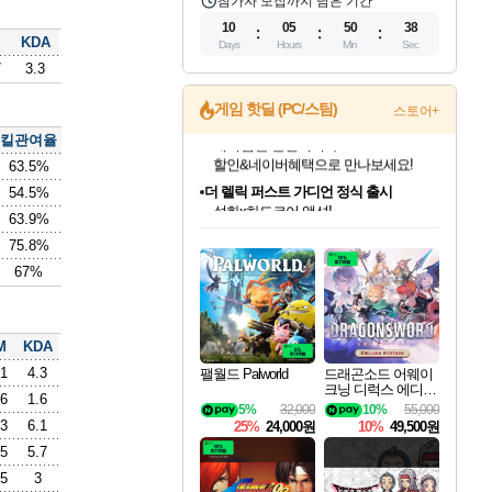
참가자 모집까지 남은 기간
10
05
50
37
KDA
Days
Hours
Min
Sec
7
3.3
게임 핫딜 (PC/스팀)
스토어+
킬관여율
더 렐릭 퍼스트 가디언 정식 출시
63.5%
설화x하드코어 액션!
54.5%
네이버페이 혜택과 만나보세요!
63.9%
인벤게임즈 8월 특별 할인!
드래곤소드: 어웨이크닝 입점!
문명 7 특별 할인!
마블 투혼 파이팅 소울즈 정식출시!
귀무자: 검의 길 예약 판매 중!
비스트 오브 리인카네이션 정식 출시!
커세어 코브 출시 기념 할인!
베데스다 40주년 기념 할인 중!
캡콤 프렌차이즈 할인 진행 중!
캡콤 일부 상품 상시 할인
스타워즈 은하계 레이서
로블록스 기프트 카드 공식 입점
인기 퍼블리셔 모음!
스팀으로 만나는 드래곤소드!
조선&고려 DLC 출시 예정
마블 히어로 총 출동&화려한 격투!
10% 할인과
게임프릭 신작 IP
해적'섬'을 발전시키자!
베데스다의 명작들을
몬헌, 바하 등 인기 IP를
몬헌 와일즈 & 드래곤즈 도그마2
인벤게임즈에서 10% 추가 적립
Robux를 가장 안전하고
75.8%
최대 90% 할인가를 만나보세요!
네이버혜택과 함께 만나보세요!
50%할인&추가 적립까지!
네이버 포인트 혜택까지!
이니&베니 혜택까지!
네이버 혜택가와 함께 예약하세요!
할인&네이버혜택으로 만나보세요!
40주년 프로모션으로 만나보세요!
할인가에 만나보세요!
일부 에디션 상시 할인!
혜택으로 예약 판매 중
편안하게 충전하세요
67%
M
KDA
.1
4.3
팰월드 Palworld
드래곤소드 어웨이
크닝 디럭스 에디션
.6
1.6
DragonSword Awake
5%
32,000
10%
55,000
ning Deluxe Edition
.3
6.1
25%
24,000원
10%
49,500원
.5
5.7
.5
3