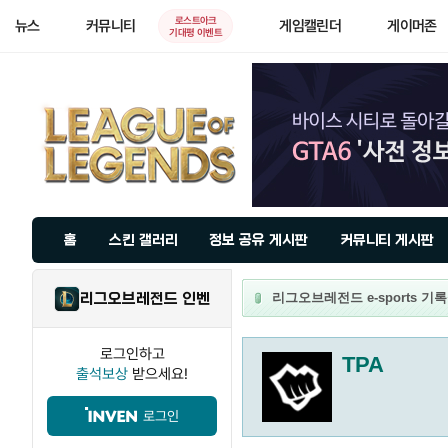
로스트아크
뉴스
커뮤니티
게임캘린더
게이머존
기대평 이벤트
홈
스킨 갤러리
정보 공유 게시판
커뮤니티 게시판
리그오브레전드 인벤
리그오브레전드 e-sports 기록실
로그인하고
TPA
출석보상
받으세요!
로그인