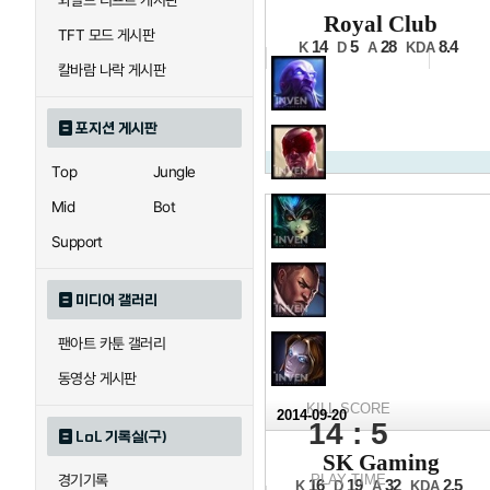
와일드 리프트 게시판
2014 
Royal Club
TFT 모드 게시판
16강 B조 11경기
14
5
28
8.4
K
D
A
KDA
칼바람 나락 게시판
포지션 게시판
Top
Jungle
Mid
Bot
Support
미디어 갤러리
팬아트 카툰 갤러리
동영상 게시판
KILL SCORE
2014-09-20
14 : 5
LoL 기록실(구)
2014 
SK Gaming
16강 B조 9경기
경기기록
PLAY TIME
16
19
32
2.5
K
D
A
KDA