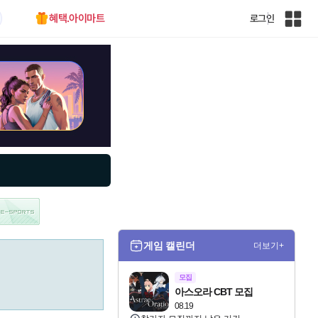
혜택.아이마트
로그인
인
벤
전
체
사
이
트
맵
게임 캘린더
더보기+
모집
아스오라 CBT 모집
08.19