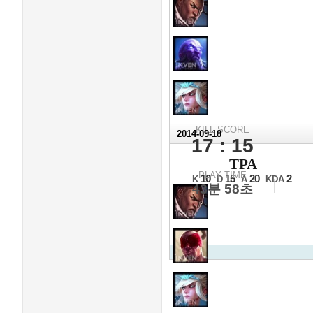
KILL SCORE
2014-09-18
17 : 15
2014 
TPA
16강 B조 2경기
PLAY TIME
10
15
20
2
K
D
A
KDA
43분 58초