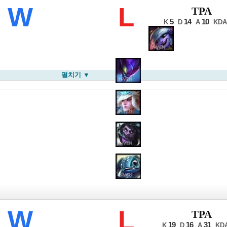
롤드컵
W
L
TPA
5
14
10
K
D
A
KDA
펼치기 ▼
롤드컵
W
L
TPA
19
16
31
K
D
A
KD