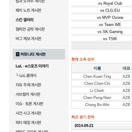
팁과 노하우 게시판
vs
Royal Club
패치 노트 게시판
vs
CLG.EU
vs
MVP Ozone
스킨 갤러리
vs
Team WE
챔피언 공략 게시판
vs
SK Gaming
버그 제보 게시판
vs
TSM
커뮤니티 게시판
현재 소속 선수
LoL · e스포츠 이야기
이름
대표
└
LoL 클래식
Chen Kuan-Ting
AZB 
Chen Chen-Chi
AZB 
자유 주제 게시판
Li Chieh
AZB 
서브컬처 게시판
Chen Peng-Nien
AZB 
이슈 · 토론 게시판
Chang Bo-Wei
AZB 
사건 사고 게시판
최근 경기 전적
파티 매칭 게시판
2014-09-21