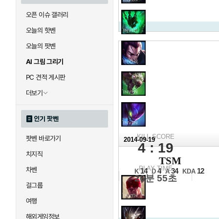
오픈 이슈 갤러리
오늘의 핫벤
오늘의 팟벤
AI 그림 그리기
PC 견적 게시판
더보기
인기 팟벤
KILL SCORE
팟벤 바로가기
2014-09-19
4 : 19
2014 
치지직
TSM
16강 B조 6경기
PLAY TIME
차벤
14
4
34
12
K
D
A
KDA
26분 55초
걸그룹
여행
해외게임정보