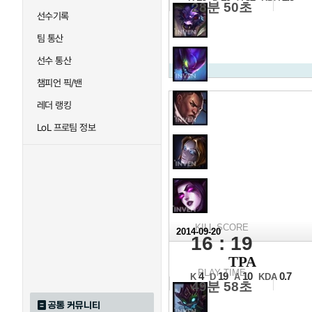
28분 50초
선수기록
팀 통산
선수 통산
챔피언 픽/밴
레더 랭킹
LoL 프로팀 정보
KILL SCORE
2014-09-20
16 : 19
2014 
TPA
16강 B조 8경기
PLAY TIME
4
19
10
0.7
K
D
A
KDA
49분 58초
공통 커뮤니티