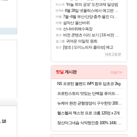
'하늘 위의 공포' 도전과제 달성법
비스트
8월 28일 넷플릭스에서 예고편 공개 예정
GTA6
7월~8월 부산-단양-충주-울진 다녀왔어요~
여행
설악산 울산바위
여행
선녀바위해수욕장
여행
버전 콘텐츠 미리 보기 | 3.6 버전 「신기루 속 등불 그림자, 속세에 깃든 검의 결심」이 8월 20일에 업데이트됩니다!
명조
귀여운 아일릿 원희
걸그룹
[명조 | 도미노피자 콜라보] 예고
명조
새로고침
핫딜
게시판
더보기+
NS 프로틴 블렌드 WPI 함유 딥초코 2kg
프로틴스토리 맛있는 단백질 퓨어프로틴7 3kg
뉴케어 완전 균형영양식 구수한맛 200ml x 24개
헬스헬퍼 맥스컷 프로 크롬 120정 x 2개
18
A
젖산마그네슘 식약청인증 100% 14회 x 6박스