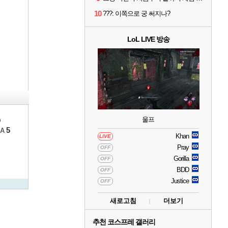
10
???: 이쪽으로 궁 써지나?
LoL LIVE 방송
b
울프
5
A
Khan
LIVE
Pray
OFF
Gorilla
OFF
BDD
OFF
Justice
OFF
새로고침
더보기
추천 코스프레 갤러리