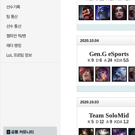
선수기록
팀 통산
선수 통산
챔피언 픽/밴
2020.10.04
레더 랭킹
Gen.G eSports
LoL 프로팀 정보
9
6
24
5.5
K
D
A
KDA
2020.10.03
Team SoloMid
5
12
9
1.2
K
D
A
KDA
공통 커뮤니티