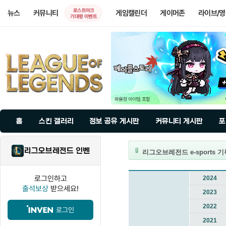
로스트아크
뉴스
커뮤니티
게임캘린더
게이머존
라이브/
기대평 이벤트
홈
스킨 갤러리
정보 공유 게시판
커뮤니티 게시판
포
리그오브레전드 인벤
리그오브레전드 e-sports 
로그인하고
2024
출석보상
받으세요!
2023
2022
로그인
2021