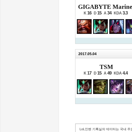
GIGABYTE Marine
16
15
34
3.3
K
D
A
KDA
2017.05.04
TSM
17
15
49
4.4
K
D
A
KDA
LoL인벤 기록실의 데이터는 국내 주