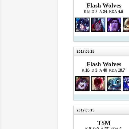
Flash Wolves
8
7
24
4.6
K
D
A
KDA
2017.05.15
Flash Wolves
16
3
40
18.7
K
D
A
KDA
2017.05.15
TSM