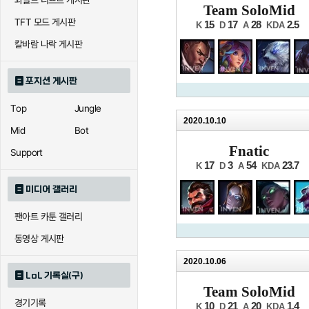
와일드 리프트 게시판
Team SoloMid
TFT 모드 게시판
15
17
28
2.5
K
D
A
KDA
칼바람 나락 게시판
포지션 게시판
Top
Jungle
2020.10.10
Mid
Bot
Fnatic
Support
17
3
54
23.7
K
D
A
KDA
미디어 갤러리
팬아트 카툰 갤러리
동영상 게시판
2020.10.06
LoL 기록실(구)
Team SoloMid
경기기록
10
21
20
1.4
K
D
A
KDA