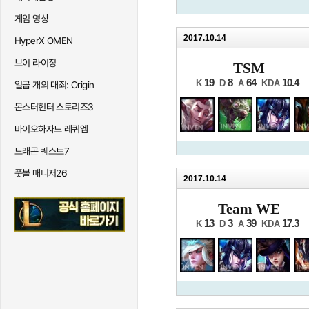
게임 영상
2017.10.14
HyperX OMEN
브이 라이징
TSM
19
8
64
10.4
K
D
A
KDA
일곱 개의 대죄: Origin
몬스터헌터 스토리즈3
바이오하자드 레퀴엠
드래곤 퀘스트7
풋볼 매니저26
2017.10.14
Team WE
13
3
39
17.3
K
D
A
KDA