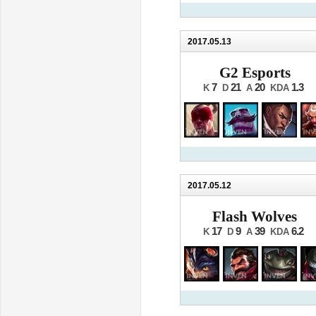
2017.05.13
G2 Esports
7
21
20
1.3
K
D
A
KDA
2017.05.12
Flash Wolves
17
9
39
6.2
K
D
A
KDA