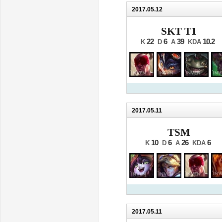
2017.05.12
SKT T1
22
6
39
10.2
K
D
A
KDA
2017.05.11
TSM
10
6
26
6
K
D
A
KDA
2017.05.11