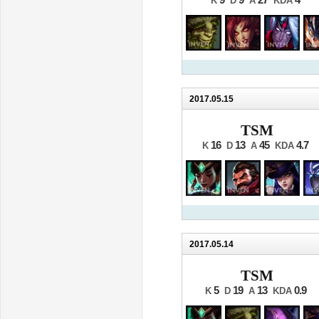
9
9
27
4
K
D
A
KDA
2017.05.15
TSM
16
13
45
4.7
K
D
A
KDA
2017.05.14
TSM
5
19
13
0.9
K
D
A
KDA