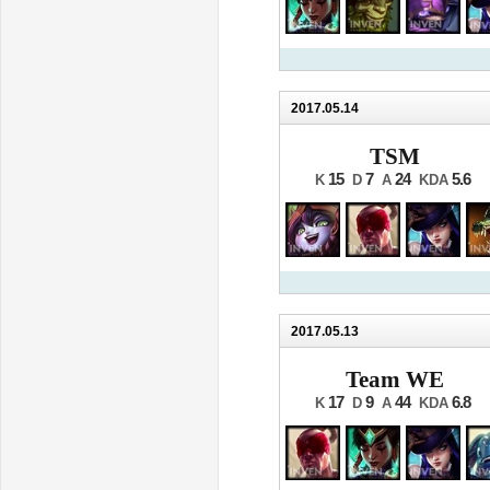
2017.05.14
TSM
15
7
24
5.6
K
D
A
KDA
2017.05.13
Team WE
17
9
44
6.8
K
D
A
KDA