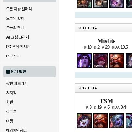
오픈 이슈 갤러리
오늘의 핫벤
오늘의 팟벤
2017.10.14
AI 그림 그리기
Misfits
PC 견적 게시판
10
2
29
19.5
K
D
A
KDA
더보기
인기 팟벤
팟벤 바로가기
2017.10.14
치지직
TSM
차벤
3
19
5
0.4
K
D
A
KDA
걸그룹
여행
해외게임정보