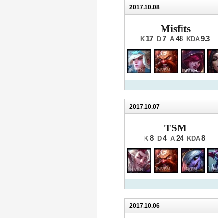
2017.10.08
Misfits
17
7
48
9.3
K
D
A
KDA
2017.10.07
TSM
8
4
24
8
K
D
A
KDA
2017.10.06