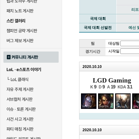
팁과 노하우 게시판
리프
패치 노트 게시판
국제 대회
스킨 갤러리
국제 대회 선발전
예선 
챔피언 공략 게시판
버그 제보 게시판
팀
대상팀
시작일
경기시간
커뮤니티 게시판
2020.10.10
LoL · e스포츠 이야기
LGD Gaming
└
LoL 클래식
9
9
19
3.1
K
D
A
KDA
자유 주제 게시판
서브컬처 게시판
이슈 · 토론 게시판
사건 사고 게시판
파티 매칭 게시판
2020.10.10