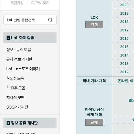
회원가입
ID/PW 찾기
2020
2019
LCK
2018
전체
2017
LoL 화제 집중
2016
2015
정보 · 뉴스 모음
2014
유저 정보 게시판
2013
LoL · e스포츠 이야기
2012
└
3추 모음
국내 기타 대회
온라인, 예
└
10추 모음
치지직 팟벤
월
SOOP 게시판
라이엇 공식
국제 대회
전체
정보 공유 게시판