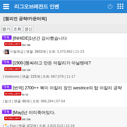
리그오브레전드
인벤
[챔피언 공략/카운터픽]
평가
조회
갱신
[INHIDE]1년간 감사했습니다
353 / 396
|
지럴육갑
|
댓글: 3933개
|
조회: 3,370,982
|
11-23
[1900-]똥싸라고 만든 아칼리가 아닐텐데?
118 / 125
|
Voidsonic
|
댓글: 225개
|
조회: 667,076
|
11-17
[번역] 2700++ 북미 아칼리 장인 westrice의 탑 아칼리 공략
50 / 53
|
털크
|
댓글: 80개
|
조회: 986,284
|
07-04
[May]넌 이미죽어있다.
245 / 258
|
Fon
|
댓글: 472개
|
조회: 2,015,513
|
12-19