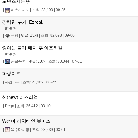
오면조지는용
|
이츠카시도
|
조회: 23,493
|
09-25
강력한 누커! Ezreal.
평가중 (
3
)
|
극템
|
댓글: 13개
|
조회: 82,698
|
09-06
쌍여눈 불가 패치 후 이즈리얼
평가중 (
2
)
|
꿈을꾸며
|
댓글: 10개
|
조회: 80,044
|
07-11
파랑이즈
|
롸잌나우
|
조회: 21,202
|
06-22
신(new) 이즈리얼
|
Dega
|
조회: 26,412
|
03-10
W선마 리치베인 봇이즈
|
육수마시쩡
|
조회: 23,239
|
03-01