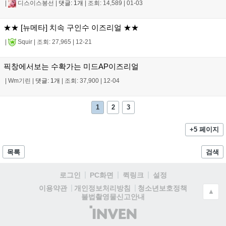
|
디스이스봉선
|
댓글: 1개
|
조회: 14,589
|
01-03
★★ [뉴메타] 치속 구인수 이즈리얼 ★★
|
Squir
|
조회: 27,965
|
12-21
픽창에서보는 수확가는 미드AP이즈리얼
|
Wm기린
|
댓글: 1개
|
조회: 37,900
|
12-04
1
2
3
+5 페이지
목록
검색
로그인
PC화면
퀵링크
설정
청소년보호정책
이용약관
개인정보처리방침
▲
불법촬영물신고안내
(주)
인