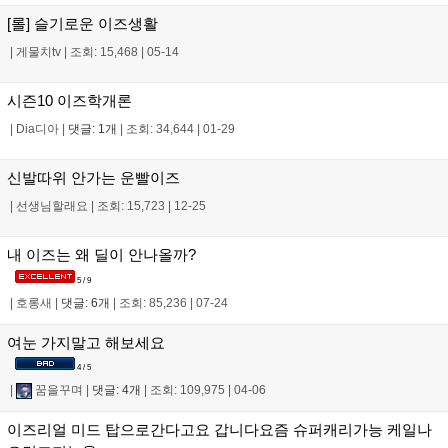
[롤] 슬기로운 이즈생활
|
게물치tv
|
조회: 15,468
|
05-14
시즌10 이즈학개론
|
Dia디아
|
댓글: 1개
|
조회: 34,644
|
01-29
신발따위 안가는 운빨이즈
|
선생님할래요
|
조회: 15,723
|
12-25
내 이즈는 왜 딜이 안나올까?
5 / 9
|
호롱새
|
댓글: 6개
|
조회: 85,236
|
07-24
여눈 가지말고 해보세요
4 / 5
|
꿈을꾸며
|
댓글: 4개
|
조회: 109,975
|
04-06
이즈리얼 미드 탑으로간다고요 갑니다요즘 슈퍼캐리가능 케일나