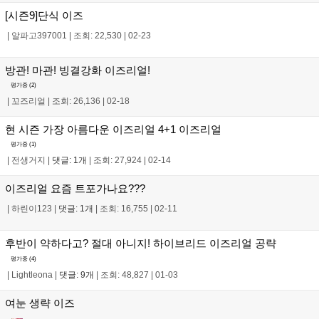
[시즌9]단식 이즈
|
알파고397001
|
조회: 22,530
|
02-23
방관! 마관! 빙결강화 이즈리얼!
평가중 (
2
)
|
꼬즈리얼
|
조회: 26,136
|
02-18
현 시즌 가장 아름다운 이즈리얼 4+1 이즈리얼
평가중 (
1
)
|
전생거지
|
댓글: 1개
|
조회: 27,924
|
02-14
이즈리얼 요즘 트포가나요???
|
하린이123
|
댓글: 1개
|
조회: 16,755
|
02-11
후반이 약하다고? 절대 아니지! 하이브리드 이즈리얼 공략
평가중 (
4
)
|
Lightleona
|
댓글: 9개
|
조회: 48,827
|
01-03
여눈 생략 이즈