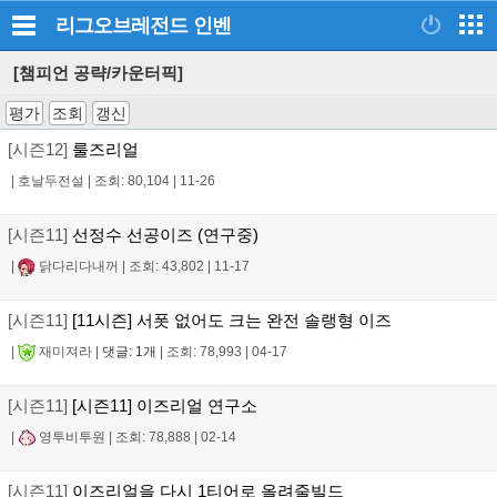
리그오브레전드
인벤
[챔피언 공략/카운터픽]
평가
조회
갱신
[시즌12]
룰즈리얼
|
호날두전설
|
조회: 80,104
|
11-26
[시즌11]
선정수 선공이즈 (연구중)
|
닭다리다내꺼
|
조회: 43,802
|
11-17
[시즌11]
[11시즌] 서폿 없어도 크는 완전 솔랭형 이즈
|
재미져라
|
댓글: 1개
|
조회: 78,993
|
04-17
[시즌11]
[시즌11] 이즈리얼 연구소
|
영투비투원
|
조회: 78,888
|
02-14
[시즌11]
이즈리얼을 다시 1티어로 올려줄빌드