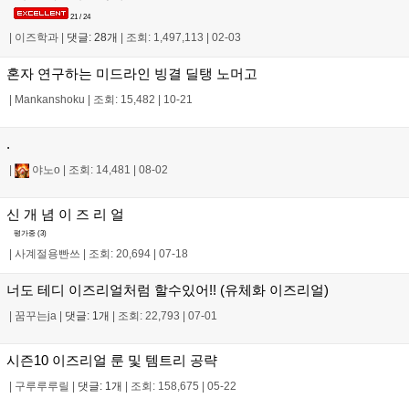
21 / 24
|
이즈학과
|
댓글: 28개
|
조회: 1,497,113
|
02-03
혼자 연구하는 미드라인 빙결 딜탱 노머고
|
Mankanshoku
|
조회: 15,482
|
10-21
.
|
야노o
|
조회: 14,481
|
08-02
신 개 념 이 즈 리 얼
평가중 (
3
)
|
사계절용빤쓰
|
조회: 20,694
|
07-18
너도 테디 이즈리얼처럼 할수있어!! (유체화 이즈리얼)
|
꿈꾸는ja
|
댓글: 1개
|
조회: 22,793
|
07-01
시즌10 이즈리얼 룬 및 템트리 공략
|
구루루루릴
|
댓글: 1개
|
조회: 158,675
|
05-22