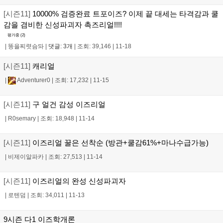
[시즌11]
10000% 검증완료 트포이즈? 이제 끝 대세는 타격감과 쿨
감을 겸비한 신성파괴자 촉즈리얼!!!!
평가중 (
2
)
|
똥을찌렷슴돠
|
댓글: 3개
|
조회: 39,146
|
11-18
[시즌11]
캐리얼
|
Adventurer0
|
조회: 17,232
|
11-15
[시즌11]
구 얼건 감성 이즈리얼
|
R0semary
|
조회: 18,948
|
11-14
[시즌11]
이즈리얼 꿀은 선착순 (방관+쿨감61%+마나수급가능)
|
비제이알파카
|
조회: 27,513
|
11-14
[시즌11]
이즈리얼의 완성 신성파괴자
|
로텐덤
|
조회: 34,011
|
11-13
9시즌 다1 이즈학개론