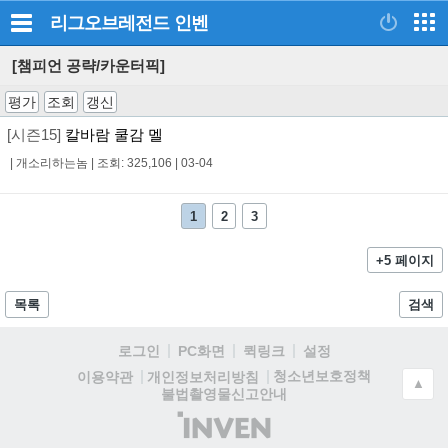
리그오브레전드
인벤
[챔피언 공략/카운터픽]
평가
조회
갱신
[시즌15]
칼바람 쿨감 멜
|
개소리하는놈
|
조회: 325,106
|
03-04
1
2
3
+5 페이지
목록
검색
로그인
PC화면
퀵링크
설정
청소년보호정책
이용약관
개인정보처리방침
▲
불법촬영물신고안내
(주)
인