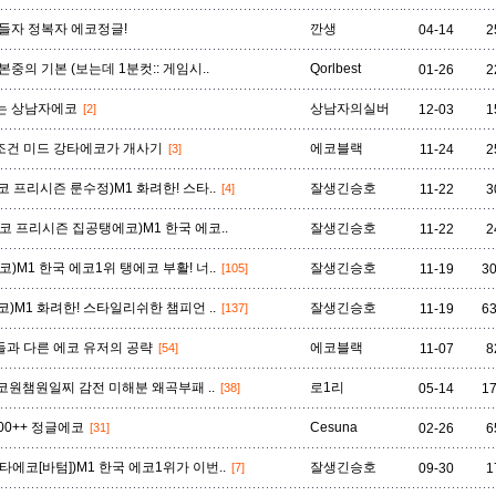
자헨
잔나
잭스
제드
제라스
제리
제이스
들자 정복자 에코정글!
깐생
04-14
2
본중의 기본 (보는데 1분컷:: 게임시..
Qorlbest
01-26
2
질리언
징크스
초가스
카르마
카밀
카사딘
카서스
는 상남자에코
상남자의실버
[2]
12-03
1
무조건 미드 강타에코가 개사기
에코블랙
[3]
11-24
2
에코 프리시즌 룬수정)M1 화려한! 스타..
잘생긴승호
[4]
11-22
3
카타리나
칼리스타
케넨
케이틀린
케인
케일
코그모
에코 프리시즌 집공탱에코)M1 한국 에코..
잘생긴승호
11-22
2
코)M1 한국 에코1위 탱에코 부활! 너..
잘생긴승호
[105]
11-19
3
클레드
키아나
킨드레드
타릭
탈론
탈리야
탐 켄치
에코)M1 화려한! 스타일리쉬한 챔피언 ..
잘생긴승호
[137]
11-19
6
남들과 다른 에코 유저의 공략
에코블랙
[54]
11-07
8
트위스티드 페이트
트위치
티모
파이크
판테온
피들스틱
피오라
에코원챔원일찌 감전 미해분 왜곡부패 ..
로1리
[38]
05-14
1
400++ 정글에코
Cesuna
[31]
02-26
6
흐웨이
강타에코[바텀])M1 한국 에코1위가 이번..
잘생긴승호
[7]
09-30
1