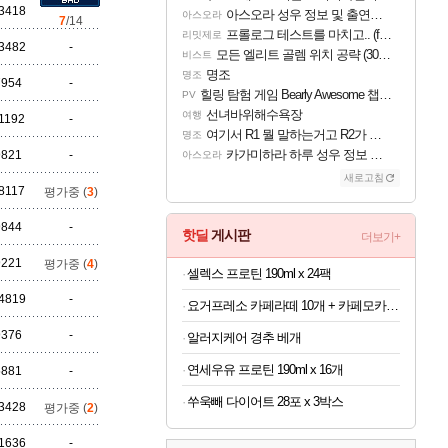
3418
아스오라 성우 정보 및 출연작 모음
아스오라
7
/14
프롤로그 테스트를 마치고.. (feat. 리아)
리밋제로
3482
-
모든 엘리트 골렘 위치 공략 (30개) - 방랑 결투가
비스트
명조
명조
7954
-
힐링 탐험 게임 Bearly Awesome 챕터 1 트레일러
PV
선녀바위해수욕장
여행
1192
-
여기서 R1 뭘 말하는거고 R2가 뭘말하는걸까요?
명조
카가미하라 하루 성우 정보 및 주요 필모
9821
-
아스오라
새로고침
8117
평가중 (
3
)
9844
-
핫딜
게시판
더보기+
9221
평가중 (
4
)
셀렉스 프로틴 190ml x 24팩
4819
-
요거프레소 카페라떼 10개 + 카페모카 10개
9376
-
알러지케어 경추 베개
연세우유 프로틴 190ml x 16개
5881
-
쑤욱빼 다이어트 28포 x 3박스
3428
평가중 (
2
)
1636
-