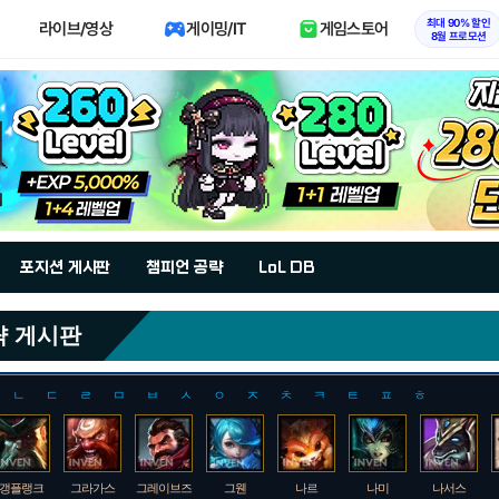
최대 90% 할인
라이브/영상
게이밍/IT
게임스토어
8월 프로모션
포지션 게시판
챔피언 공략
LoL DB
략 게시판
ㄴ
ㄷ
ㄹ
ㅁ
ㅂ
ㅅ
ㅇ
ㅈ
ㅊ
ㅋ
ㅌ
ㅍ
ㅎ
갱플랭크
그라가스
그레이브즈
그웬
나르
나미
나서스