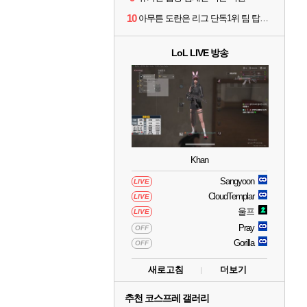
10
아무튼 도란은 리그 단독1위 팀 탑솔러라는거임
LoL LIVE 방송
Khan
Sangyoon
LIVE
CloudTemplar
LIVE
울프
LIVE
Pray
OFF
Gorilla
OFF
새로고침
더보기
추천 코스프레 갤러리