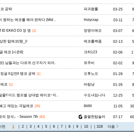
에코 공략
파괴왕롤
03-25
 원하는 에코를 해야 편하다 (Mid ..
Holycrap
03-11
 ID EKKO D3 정 명
정명이에오
[1]
03-07
상한 탑에코(탱_)!
에코롤백좀
02-13
글 에코 [시즌8]
크하123
02-06
1
코) 남들과는 다르게 선구자가 되어..
유주비
02-02
 정글 ll감전ll 탱코 공략
오후뇨오
[1]
01-28
 에코
바람냥
[1]
01-26
줄!! 미드 챔프별 상대법 에이코~지..
수도녀임니다
12-25
쌔고 재밌는 극딜에코
Iiliillil
[35]
11-05
3
 정석』- Season 7th
졸렬한탑솔러
[82]
07-17
6
이전
1
|
2
|
3
|
4
|
5
|
6
|
7
|
8
|
9
|
10
|
...
|
328
다음