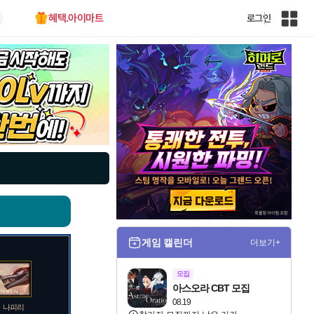
혜택.아이마트
로그인
인
벤
전
체
사
이
트
맵
게임 캘린더
더보기+
모집
아스오라 CBT 모집
08.19
나피리