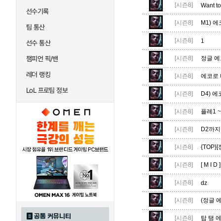
[시즌8]
Want to
선수기록
[시즌8]
M1) 
팀 통산
[시즌8]
1
선수 통산
챔피언 픽/밴
[시즌8]
정글 에
레더 랭킹
[시즌8]
에코로 
LoL 프로팀 정보
[시즌8]
D4) 에
[시즌8]
플레1 
[시즌8]
D2까지
[시즌8]
{TOP
[시즌8]
[ M I
[시즌8]
dz
[시즌8]
(정글 
공통 커뮤니티
[시즌8]
탑 탱 