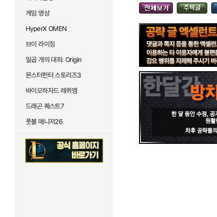
게임 영상
HyperX OMEN
브이 라이징
일곱 개의 대죄: Origin
몬스터헌터 스토리즈3
바이오하자드 레퀴엠
드래곤 퀘스트7
풋볼 매니저26