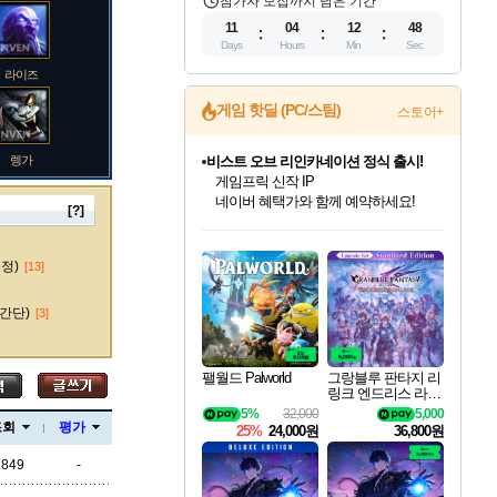
참가자 모집까지 남은 기간
11
04
12
46
Days
Hours
Min
Sec
라이즈
게임 핫딜 (PC/스팀)
스토어+
렝가
비스트 오브 리인카네이션 정식 출시!
게임프릭 신작 IP
네이버 혜택가와 함께 예약하세요!
[?]
인벤게임즈 8월 특별 할인!
드래곤소드: 어웨이크닝 입점!
문명 7 특별 할인!
마블 투혼 파이팅 소울즈 정식출시!
귀무자: 검의 길 예약 판매 중!
커세어 코브 출시 기념 할인!
더 렐릭 퍼스트 가디언 정식 출시
베데스다 40주년 기념 할인 중!
캡콤 프렌차이즈 할인 진행 중!
캡콤 일부 상품 상시 할인
스타워즈 은하계 레이서
로블록스 기프트 카드 공식 입점
인기 퍼블리셔 모음!
스팀으로 만나는 드래곤소드!
조선&고려 DLC 출시 예정
마블 히어로 총 출동&화려한 격투!
10% 할인과
해적'섬'을 발전시키자!
설화x하드코어 액션!
베데스다의 명작들을
몬헌, 바하 등 인기 IP를
몬헌 와일즈 & 드래곤즈 도그마2
인벤게임즈에서 10% 추가 적립
Robux를 가장 안전하고
마오카이
최대 90% 할인가를 만나보세요!
네이버혜택과 함께 만나보세요!
50%할인&추가 적립까지!
네이버 포인트 혜택까지!
이니&베니 혜택까지!
할인&네이버혜택으로 만나보세요!
네이버페이 혜택과 만나보세요!
40주년 프로모션으로 만나보세요!
할인가에 만나보세요!
일부 에디션 상시 할인!
혜택으로 예약 판매 중
편안하게 충전하세요
수정)
[13]
간단)
[3]
바루스
팰월드 Palworld
그랑블루 판타지 리
링크 엔드리스 라그
나로크 업그레이드
5%
32,000
5,000
브랜드
킷 Granblue Fantasy
조회
평가
25%
24,000원
36,800원
Relink Endless Ragn
arok Upgrade Kit DL
1849
-
C