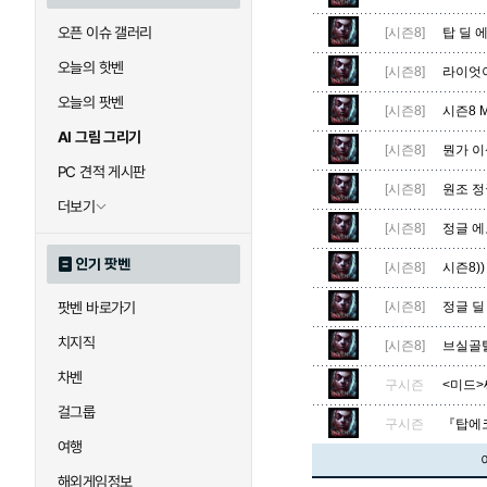
오픈 이슈 갤러리
[시즌8]
탑 딜 
오늘의 핫벤
[시즌8]
라이엇이
오늘의 팟벤
[시즌8]
시즌8 M
AI 그림 그리기
[시즌8]
뭔가 이
PC 견적 게시판
[시즌8]
원조 정
더보기
[시즌8]
정글 에
인기 팟벤
[시즌8]
시즌8))
팟벤 바로가기
[시즌8]
정글 딜
치지직
[시즌8]
브실골탈
차벤
구시즌
<미드>
걸그룹
구시즌
『탑에코의
여행
해외게임정보