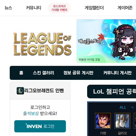
로스트아크
뉴스
커뮤니티
게임캘린더
게이머존
기대평 이벤트
홈
스킨 갤러리
정보 공유 게시판
커뮤니티 게시판
리그오브레전드 인벤
LoL 챔피언 공
로그인하고
ALL
ㄱ
출석보상
받으세요!
로그인
가렌
갈리오