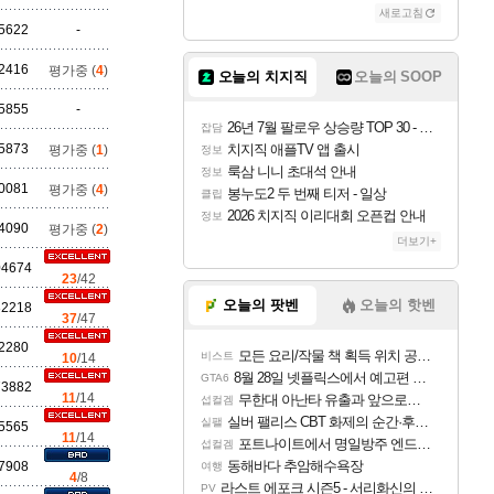
새로고침
조이
5622
-
2416
평가중 (
4
)
오늘의 치지직
오늘의 SOOP
카시오페아
5855
-
26년 7월 팔로우 상승량 TOP 30 - 월간 치지직
잡담
5873
치지직 애플TV 앱 출시
평가중 (
1
)
정보
룩삼 니니 초대석 안내
정보
0081
평가중 (
4
)
코르키
봉누도2 두 번째 티저 - 일상
클립
2026 치지직 이리대회 오픈컵 안내
정보
4090
평가중 (
2
)
더보기+
04674
트런들
23
/42
오늘의 팟벤
오늘의 핫벤
32218
37
/47
2280
모든 요리/작물 책 획득 위치 공략 (36개) - 미식가 도전과제
비스트
10
/14
피즈
8월 28일 넷플릭스에서 예고편 공개 예정
GTA6
73882
11
/14
무한대 아난타 유출과 앞으로의 예상 (루머)
섭컬겜
실버 팰리스 CBT 화제의 순간·후기 모음
실팰
5565
11
/14
포트나이트에서 명일방주 엔드필드 [펠리카] 판매 예정
섭컬겜
동해바다 추암해수욕장
7908
여행
4
/8
라스트 에포크 시즌5 - 서리화신의 분노 티저
PV