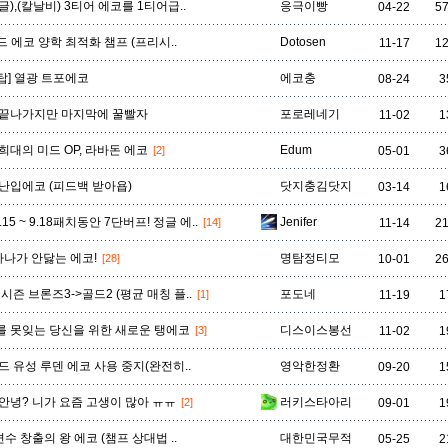
비에고
빅토르
뽀삐
사미라
사이온
사일러스
샤코
정글),(칼날비) 3티어 에코를 1티어급..
응극이빵
04-22
5
미드 에코 양학 최적화 챔프 (프리시..
Dotosen
11-17
1
[탑] 열광 트포에코
에코충
08-24
3
세트
소나
소라카
쉔
쉬바나
스몰더
스웨인
 끝나가지만 마지막에 꿀빨자
포로레네기
11-02
1
희대의 미드 OP, 라바돈 에코
Edum
[2]
05-01
3
신드라
신지드
쓰레쉬
아리
아무무
아우렐리온 솔
아이번
난입에코 (피드백 받아욥)
닷지충김닷지
03-14
1
7.15 ~ 9.18패치동안 7단버프! 정글 에..
Jenifer
[14]
11-14
2
아트록스
아펠리오스
알리스타
암베사
애니
애니비아
애쉬
 마나가 안닳는 에코!
명탐정티모
[28]
10-01
2
전시즌 브론즈3->골드2 (평균 매칭 플..
포도네
[1]
11-19
1
오공
오로라
오른
오리아나
올라프
요네
요릭
 못잊는 당신을 위한 새로운 탱에코
디스이스봉선
[3]
11-02
1
드 유성 루덴 에코 사용 중지(완전히..
영악한정환
09-20
1
유나라
유미
이렐리아
이블린
이즈리얼
일라오이
자르반 4세
안녕? 니가 요즘 고생이 많아 ㅠㅠ
러키스타아리
[2]
09-01
1
D]변수 창출의 왕 에코 (챔프 상대법 ..
대한민국무적
05-25
2