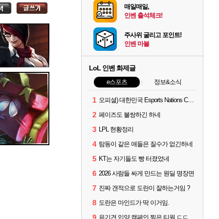
매일매일,
인벤 출석체크!
주사위 굴리고 포인트!
인벤 마블
LoL 인벤 화제글
e스포츠
정보&소식
1
오피셜) 대한민국 Esports Nations Cup 2026 국가대표 명단 모두 확정
2
페이즈도 불쌍하긴 하네
3
LPL 현황정리
4
탐동이 같은 애들은 질수가 없긴하네
5
KT는 자기들도 빵 터졌었네
6
2026 사람들 싸게 만드는 원딜 명장면
7
진짜 갠적으로 도란이 잘하는거임 ?
8
도란은 마인드가 딱 이거임.
9
유기견 입양 캠페인 찍은 티원 ㄷㄷ