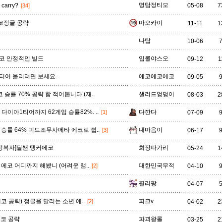
명탐정티모
 carry?
05-08
7
[34]
에코정글 공략
마오카이
11-11
1
나탑
10-06
코 안정적인 빌드
입롤야스오
09-12
1
티어 올리려면 보세요.
에코에코에코
09-05
코 승률 70% 공략 함 적어봅니다 (재..
샐러드엉덩이
08-03
2
~ 다이아1티어까지 62게임 승률82%. ..
다깐다
[1]
07-09
 승률 64% 미드조무사메타 에코로 쉽..
내마음이
[3]
06-17
}[정복자]딜쌘 탱커에코
회장따가리
05-24
1
 D ] 에코 어디까지 해봤니 (어려운 챔..
대한민국무적
[2]
04-10
필리팡
04-07
에코 공략) 정글을 달리는 소년 에..
피크v
[2]
04-02
2
에코 공략
파괴왕롤
03-25
2