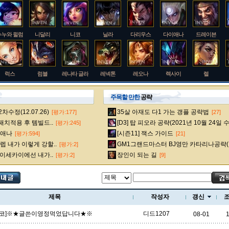
누누와 윌럼프
니달리
니코
닐라
다리우스
다이애나
드레이븐
럭스
럼블
레나타 글라스크
레넥톤
레오나
렉사이
렐
주목할 만한
공략
수정(12.07.26)
35살 아재도 다1 가는 갱플 공략법
[평가:177]
[27]
룰루
르블랑
리 신
리븐
리산드라
릴리아
마스터 이
 패치적용 후 템빌드..
[D3] 탑 피오라 공략(2021년 10월 24일 
[평가:245]
다이애나
[시즌11] 잭스 가이드
[평가:594]
[21]
 내가 이렇게 강할..
GM1그랜드마스터 BJ영만 카타리나공략(
[평가:2]
멜
모데카이저
모르가나
문도 박사
미스 포츈
밀리오
바드
 이세카이에선 내가..
장인이 되는 길
[평가:2]
[9]
베인
벡스
벨베스
벨코즈
볼리베어
브라움
브라이어
제목
작성자
갱신
에코]※★글쓴이영정먹었답니다★※
디드1207
08-01