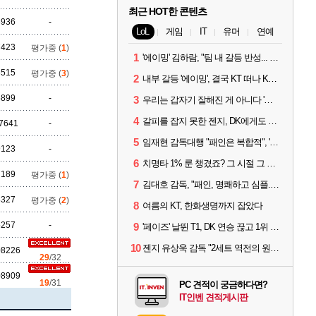
최근 HOT한 콘텐츠
8936
-
LoL
게임
IT
유머
연예
7423
평가중 (
1
)
1
'에이밍' 김하람, "팀 내 갈등 반성... 끝까지 뛰고 싶었다"
6515
평가중 (
3
)
2
내부 갈등 '에이밍', 결국 KT 떠나 KRX로...'지우'와 트레이드
5899
-
3
우리는 갑자기 잘해진 게 아니다 '씨맥' 김대호 감독의 자신감
4
갈피를 잡지 못한 젠지, DK에게도 0:2 패배
7641
-
5
임재현 감독대행 "패인은 복합적", '도란' "팀에 과부하 왔다"
9123
-
6
치명타 1% 룬 챙겼죠? 그 시절 그 감성 '롤 클래식' 30일 출시
7189
평가중 (
1
)
7
김대호 감독, "패인, 명쾌하고 심플...다시 힘낼 수 있어"
8327
평가중 (
2
)
8
여름의 KT, 한화생명까지 잡았다
5257
-
9
'페이즈' 날뛴 T1, DK 연승 끊고 1위 지켜
10
젠지 유상욱 감독 "2세트 역전의 원인...너무 급했다"
08226
29
/32
08909
19
/31
PC 견적이 궁금하다면?
IT인벤 견적게시판