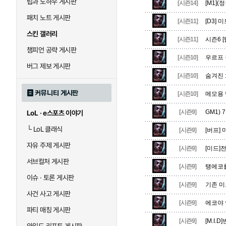
팁과 노하우 게시판
블라디미르
블리츠크랭크
[시즌14]
[M1](
패치 노트 게시판
[시즌11]
[D3] 
스킨 갤러리
[시즌11]
시즌6 
세라핀
세주아니
챔피언 공략 게시판
[시즌10]
우르프
버그 제보 게시판
[시즌10]
숨겨진 
시비르
신 짜오
커뮤니티 게시판
[시즌10]
메모용 
[시즌9]
GM1) 
LoL · e스포츠 이야기
아칼리
아크샨
└
LoL 클래식
[시즌9]
[버프]
자유 주제 게시판
[시즌9]
[미드]
에코
엘리스
서브컬처 게시판
[시즌9]
탱에코를
이슈 · 토론 게시판
[시즌9]
기존 미
사건 사고 게시판
우르곳
워윅
[시즌9]
에코야 
파티 매칭 게시판
[시즌9]
[M.I.