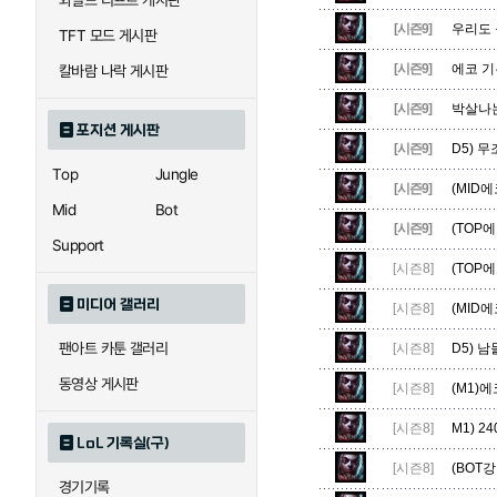
와일드 리프트 게시판
자이라
자크
[시즌9]
우리도 
TFT 모드 게시판
[시즌9]
에코 기
칼바람 나락 게시판
직스
진
[시즌9]
박살나
포지션 게시판
[시즌9]
D5) 
Top
Jungle
[시즌9]
(MID
카이사
카직스
Mid
Bot
[시즌9]
(TOP
Support
[시즌8]
(TOP에
퀸
크산테
미디어 갤러리
[시즌8]
(MID
팬아트 카툰 갤러리
[시즌8]
D5) 
트리스타나
트린다미어
동영상 게시판
[시즌8]
(M1)
[시즌8]
M1) 2
LoL 기록실(구)
하이머딩거
헤카림
[시즌8]
(BOT
경기기록