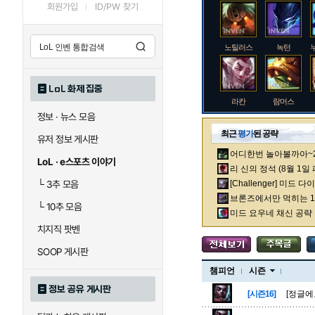
회원가입
ID/PW 찾기
노틸러스
녹턴
LoL 화제 집중
라칸
람머스
정보 · 뉴스 모음
최근
평가
된 공략
유저 정보 게시판
어디한번 놀아볼까아~2차
로크
루시안
LoL · e스포츠 이야기
리 신의 정석 (8월 1일
└
3추 모음
[Challenger] 미드 
브론즈에서만 먹히는 1렙
└
10추 모음
말자하
말파이트
미드 요우네 채신 공략
치지직 팟벤
SOOP 게시판
바이
베이가
챔피언
시즌
정보 공유 게시판
[시즌16]
[정글