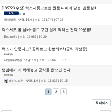
[18/7/23 수정] 럭스서폿으로만 원챔 다이아 달성. 감동실화
17 / 34
|
함정발동
|
댓글: 16개
|
조회: 171,746
|
07-23
럭스서폿 롤 실버~골드 구간 쉽게 먹히는 전략 20분겜!
|
Engine3d
|
조회: 13,967
|
10-29
럭스가 안좋다고? 공략보고 한번해봐! (공략 작성중)
평가중 (
1
)
|
내일부터빡겜
|
댓글: 6개
|
조회: 17,966
|
10-27
랭겜에서 애 픽해놓고 공략툴 왔으면 접자
평가중 (
3
)
|
레전드설현
|
댓글: 1개
|
조회: 11,833
|
10-15
1
2
3
+5 페이지