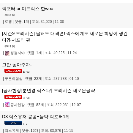
럭포터 or 미드럭스 한woo
평가중 (
1
)
|
로캥
|
댓글: 1개
|
조회: 31,020
|
11-30
[시즌9 프리시즌] 올해도 대격변! 럭스에게도 새로운 희망이 생긴
다?!-서포터 편
평가중 (
4
)
|
정점자야
|
댓글: 1개
|
조회: 40,225
|
11-24
그만 놓아주자...
10 / 12
|
푸른화염섬
|
댓글: 22개
|
조회: 237,788
|
01-10
[공사현장]룬변경 럭스1위 프리시즌 새로운공략
39 / 78
|
공사현장
|
댓글: 82개
|
조회: 822,031
|
12-07
D3 럭스유저 콩콩+물약 럭포터1위
7 / 9
|
럭스유저
|
댓글: 16개
|
조회: 83,076
|
11-15