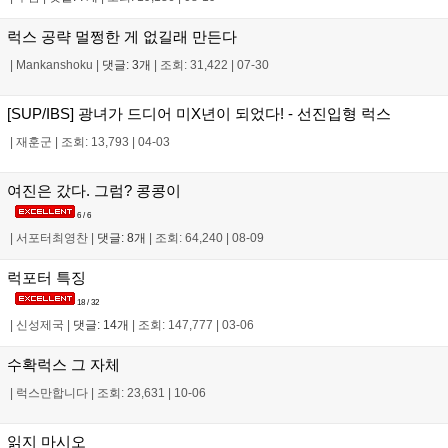
럭스 공략 멀쩡한 게 없길래 만든다
|
Mankanshoku
|
댓글: 3개
|
조회: 31,422
|
07-30
[SUP/IBS] 광녀가 드디어 미X년이 되었다! - 선진입형 럭스
|
재훈군
|
조회: 13,793
|
04-03
여진은 갔다. 그럼? 콩콩이
6 / 6
|
서포터최영찬
|
댓글: 8개
|
조회: 64,240
|
08-09
럭포터 특징
18 / 32
|
신성제국
|
댓글: 14개
|
조회: 147,777
|
03-06
수확럭스 그 자체
|
럭스만합니다
|
조회: 23,631
|
10-06
읽지 마시오