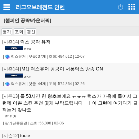
리그오브레전드
인벤
[챔피언 공략/카운터픽]
평가
조회
갱신
[시즌14]
럭스 공략 유저
12 / 20
|
럭스유저
|
댓글: 37개
|
조회: 484,612
|
12-07
[시즌14]
[M1] 럭스유저 콩콩이 서폿럭스 방송 ON
26 / 37
|
럭스유저
|
댓글: 44개
|
조회: 574,364
|
02-26
[시즌13]
롤 53시간 한 왕초보에요 ㅠㅠㅠ 럭스가 마음에 들어서 그
런데 이쁜 스킨 추천 몇개 부탁드립니다ㅏㅏ아 그런데 여기다가 글
적는거 맞나요
평가중 (
1
)
|
팔라딘좋을걸
|
조회: 56,898
|
02-06
[시즌12]
toote