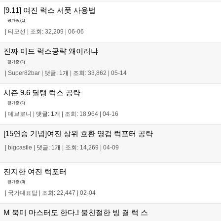
[9.11] 여진 럭스 서폿 사용법
평가중 (
1
)
|
티모선
|
조회: 32,209
|
06-06
진짜 미드 럭스공략 왜이러냐
평가중 (
1
)
|
Super82bar
|
댓글: 1개
|
조회: 33,862
|
05-14
시즌 9.6 딜탱 럭스 공략
평가중 (
1
)
|
데브로니
|
댓글: 1개
|
조회: 18,964
|
04-16
[15연승 기념]여진 상위 호환 영겁 럭포터 공략
|
bigcastle
|
댓글: 1개
|
조회: 14,269
|
04-09
진지한 여진 럭포터
평가중 (
3
)
|
국가대표탑
|
조회: 22,447
|
02-04
M 북미 마스터도 한다.! 불친절한 빙 결 럭 스