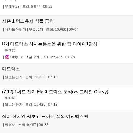
|
무훼훼23
|
조회: 8,977
|
09-22
시즌 1 럭스유저 심플 공략
|
내가톨아왓다
|
댓글: 1개
|
조회: 13,688
|
09-07
D2] 미드럭스 하시는분들을 위한 팁 다이아1달성 !
평가중 (
1
)
|
Onlylux
|
댓글: 2개
|
조회: 65,435
|
07-26
미드럭스
|
뭘보는겐가
|
조회: 30,316
|
07-19
(7.12) 1세트 젠지 Fly 미드럭스 분석(vs 그리핀 Chovy)
평가중 (
1
)
|
뭘보는겐가
|
조회: 11,425
|
07-13
실버 현지인 써보고 느끼는 꿀챔 여진럭스편
|
얼닭새
|
조회: 9,497
|
06-28