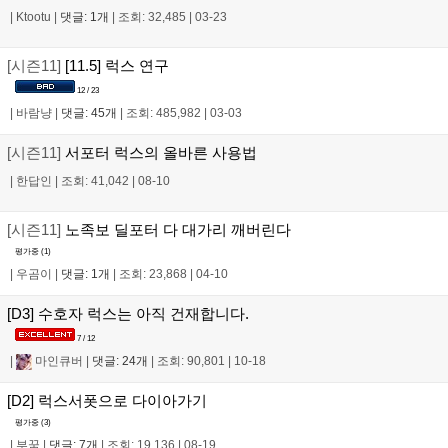
|
Ktootu
|
댓글: 1개
|
조회: 32,485
|
03-23
[시즌11]
[11.5] 럭스 연구
12 / 23
|
바람냥
|
댓글: 45개
|
조회: 485,982
|
03-03
[시즌11]
서포터 럭스의 올바른 사용법
|
한답인
|
조회: 41,042
|
08-10
[시즌11]
노족보 딜포터 다 대가리 깨버린다
평가중 (
1
)
|
우곰이
|
댓글: 1개
|
조회: 23,868
|
04-10
[D3] 수호자 럭스는 아직 건재합니다.
7 / 12
|
마인큐버
|
댓글: 24개
|
조회: 90,801
|
10-18
[D2] 럭스서폿으로 다이아가기
평가중 (
3
)
|
부꿈
|
댓글: 7개
|
조회: 19,136
|
08-19