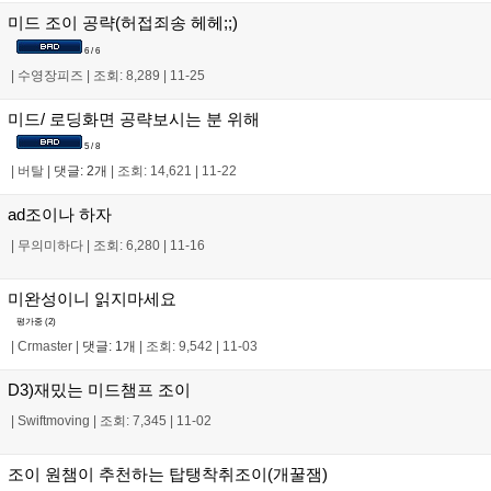
미드 조이 공략(허접죄송 헤헤;;)
6 / 6
|
수영장피즈
|
조회: 8,289
|
11-25
미드/ 로딩화면 공략보시는 분 위해
5 / 8
|
버탈
|
댓글: 2개
|
조회: 14,621
|
11-22
ad조이나 하자
|
무의미하다
|
조회: 6,280
|
11-16
미완성이니 읽지마세요
평가중 (
2
)
|
Crmaster
|
댓글: 1개
|
조회: 9,542
|
11-03
D3)재밌는 미드챔프 조이
|
Swiftmoving
|
조회: 7,345
|
11-02
조이 원챔이 추천하는 탑탱착취조이(개꿀잼)