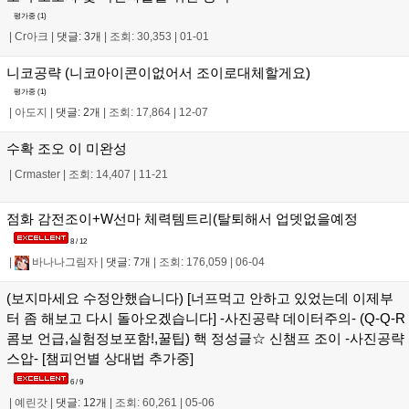
평가중 (
1
)
|
Cr아크
|
댓글: 3개
|
조회: 30,353
|
01-01
니코공략 (니코아이콘이없어서 조이로대체할게요)
평가중 (
1
)
|
아도지
|
댓글: 2개
|
조회: 17,864
|
12-07
수확 조오 이 미완성
|
Crmaster
|
조회: 14,407
|
11-21
점화 감전조이+W선마 체력템트리(탈퇴해서 업뎃없을예정
8 / 12
|
바나나그림자
|
댓글: 7개
|
조회: 176,059
|
06-04
(보지마세요 수정안했습니다) [너프먹고 안하고 있었는데 이제부
터 좀 해보고 다시 돌아오겠습니다] -사진공략 데이터주의- (Q-Q-R
콤보 언급,실험정보포함!,꿀팁) 핵 정성글☆ 신챔프 조이 -사진공략
스압- [챔피언별 상대법 추가중]
6 / 9
|
예린갓
|
댓글: 12개
|
조회: 60,261
|
05-06