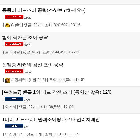
콩콩이 미드조이 공략(스샷보고하세요~)
12 / 20
|
Ggdot
|
댓글: 21개
|
조회: 320,607
|
03-16
함께 써가는 조이 공략
36 / 70
|
프례야쨩
|
댓글: 96개
|
조회: 499,458
|
02-22
신챔충 씨커의 감전 조이 공략
25 / 37
|
치킨씨커
|
댓글: 19개
|
조회: 244,855
|
12-01
[숙련도7] 밴률 1위 미드 감전 조이 (동영상 많음) 12/6
7 / 10
|
와즈비
|
댓글: 27개
|
조회: 38,556
|
12-09
1티어 미드조이!! 원래조이랑다르다 선리치베인
4 / 5
|
이즈잇이지
|
댓글: 1개
|
조회: 11,180
|
11-26