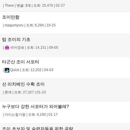
|
There
|
댓글: 3개
|
조회: 25,476
|
02-27
조이만함
|
magumyoru
|
조회: 6,284
|
10-25
탑 조이의 기초
|
국어깡패
|
조회: 14,151
|
09-05
타곤산 조이 서포터
|
Quick
|
조회: 12,202
|
04-03
선 리치베인 수확 조이
|
룬캐
|
조회: 27,327
|
01-23
누구보다 강한 서포터가 되어볼래?
|
마이는철거왕
|
조회: 9,190
|
01-17
조이 초보자 및 숙련자들을 위한 공략