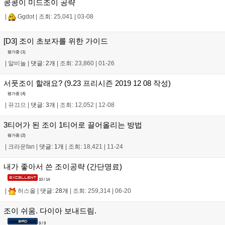
콩콩이 미드조이 공략
|
Ggdot
|
조회: 25,041
|
03-08
[D3] 조이 초보자를 위한 가이드
평가중 (
1
)
|
알비놀
|
댓글: 2개
|
조회: 23,860
|
01-26
서풋조이 할래요? (9.23 프리시즌 2019 12 08 작성)
평가중 (
4
)
|
뀨끄으
|
댓글: 3개
|
조회: 12,052
|
12-08
3티어가 된 조이 1티어로 끌어올리는 방법
평가중 (
2
)
|
크라운fan
|
댓글: 1개
|
조회: 18,421
|
11-24
내가 좋아서 쓴 조이공략 (간단명료)
10 / 14
|
허스올
|
댓글: 28개
|
조회: 259,314
|
06-20
조이 쉬움. 다이아 보내드림.
9 / 9