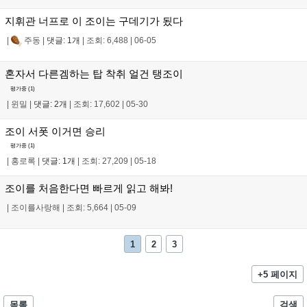
지휘관 너프로 이 조이는 구데기가 됬다
|
주동
|
댓글: 1개
|
조회: 6,488
|
06-05
혼자서 다른겜하는 탑 착취 얼건 탱조이
평가중 (
1
)
|
윈밀
|
댓글: 2개
|
조회: 17,602
|
05-30
조이 서폿 이거면 승리
평가중 (
1
)
|
홍로록
|
댓글: 1개
|
조회: 27,209
|
05-18
조이를 처음한다면 빠르게 읽고 해봐!
|
조이를사랑해
|
조회: 5,664
|
05-09
1
2
3
+5 페이지
목록
검색