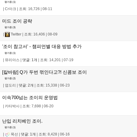
평가중 (
1
)
|
Cr아크
|
조회: 16,726
|
08-11
미드 조이 공략
평가중 (
3
)
|
Twitter
|
조회: 16,406
|
08-09
'조이 참고서' - 챔피언별 대응 방법 추가
평가중 (
1
)
|
뮤리아스
|
댓글: 1개
|
조회: 14,201
|
07-19
[칼바람] Q가 두번 꺾인다고?! 신콤보 조이
평가중 (
2
)
|
엽도리
|
댓글: 2개
|
조회: 15,338
|
06-23
이속700넘는 조이의 운영법
|
카타박사
|
조회: 7,698
|
06-20
난입 리치베인 조이.
평가중 (
1
)
|
목선
|
댓글: 1개
|
조회: 8,428
|
06-16