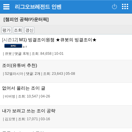
리그오브레전드
인벤
[챔피언 공략/카운터픽]
평가
조회
갱신
[시즌12]
M1) 빙결조이원챔 ★큐봇의 빙결조이★
3 / 7
|
큐봇
|
댓글: 8개
|
조회: 84,658
|
10-01
조이(유튜버 추천)
|
S2엘라시아
|
댓글: 2개
|
조회: 23,643
|
05-08
없어서 올리는 조이 글
|
비버벙
|
조회: 10,547
|
04-26
내가 보려고 쓰는 조이 공략
|
김꼬멧
|
조회: 17,071
|
03-16