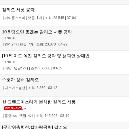
갈리오 서폿 공략
|
마이플스토리
|
댓글: 1개
|
조회: 28,545
|
07-04
10.8 떳으면 좋겠는 갈리오 서폿 공략
평가중 (
3
)
|
인직2다
|
댓글: 7개
|
조회: 23,870
|
04-22
[10.5] 미드 여진 갈리오 공략 및 챔피언 상대법
평가중 (
3
)
|
다탕
|
댓글: 2개
|
조회: 67,600
|
03-15
수호자 성배 갈리오
|
디스이스봉선
|
조회: 8,850
|
03-12
현 그랜드마스터가 분석한 갈리오 서폿
4 / 5
|
등급sss
|
댓글: 4개
|
조회: 145,696
|
03-19
[무작위총력전.칼바람공략] 갈리오