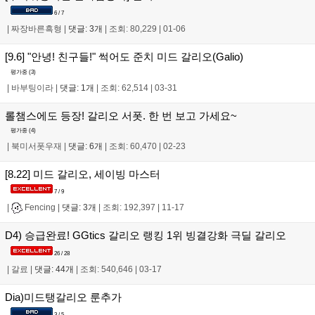
6 / 7
|
짜장바른흑형
|
댓글: 3개
|
조회: 80,229
|
01-06
[9.6] "안녕! 친구들!" 썩어도 준치 미드 갈리오(Galio)
평가중 (
3
)
|
바부팅이라
|
댓글: 1개
|
조회: 62,514
|
03-31
롤챔스에도 등장! 갈리오 서폿. 한 번 보고 가세요~
평가중 (
4
)
|
북미서폿우재
|
댓글: 6개
|
조회: 60,470
|
02-23
[8.22] 미드 갈리오, 세이빙 마스터
7 / 9
|
Fencing
|
댓글: 3개
|
조회: 192,397
|
11-17
D4) 승급완료! GGtics 갈리오 랭킹 1위 빙결강화 극딜 갈리오
26 / 28
|
갈료
|
댓글: 44개
|
조회: 540,646
|
03-17
Dia)미드탱갈리오 룬추가
3 / 5