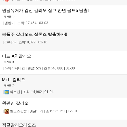
원딜유저가 감전 갈리오 잡고 만년 골드5 탈출!
평가중 (
1
)
|
겜린이
|
조회: 17,454
|
03-03
봉풀주 갈리오로 실론즈 탈출하자!!
|
Ca나타
|
조회: 9,877
|
02-18
미드 AP 갈리오
평가중 (
3
)
|
아뭐야닉네임
|
댓글: 5개
|
조회: 46,886
|
01-30
Mid - 갈리오
평가중 (
2
)
|
악소진
|
조회: 14,962
|
01-04
원펀맨 갈리오
|
벨코즈짱짱
|
댓글: 1개
|
조회: 25,151
|
12-19
정글갈리오레오즈