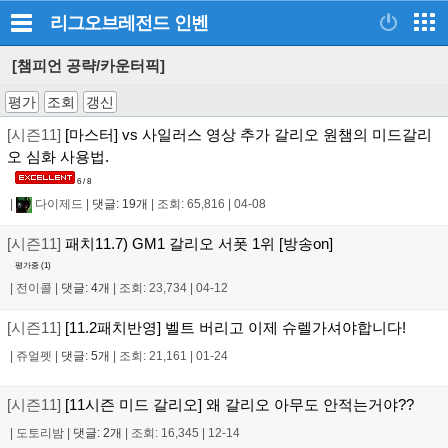
리그오브레전드
인벤
[챔피언 공략/카운터픽]
평가
조회
갱신
[시즌11]
[마스터] vs 사일러스 영상 추가 갈리오 원챔의 미드갈리
오 심화 사용법.
6 / 8
|
다이제드
|
댓글: 19개
|
조회: 65,816
|
04-08
[시즌11]
패치11.7) GM1 갈리오 서폿 1위 [방송on]
평가중 (
1
)
|
전이콜
|
댓글: 4개
|
조회: 23,734
|
04-12
[시즌11]
[11.2패치반영] 벨트 버리고 이제 슈렐가셔야합니다!
|
쥬얼펫
|
댓글: 5개
|
조회: 21,161
|
01-24
[시즌11]
[11시즌 미드 갈리오] 왜 갈리오 아무도 안적는거야??
|
도토리밤
|
댓글: 2개
|
조회: 16,345
|
12-14