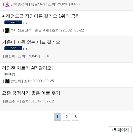
|
강북똥쟁이
|
댓글: 4개
|
조회: 29,050
|
03-22
● 레전드급 장인어른 갈리오 1위의 공략
6 / 7
|
투니챔프고추
|
댓글: 4개
|
조회: 22,832
|
03-22
카운터 따윈 없는 미드 갈리오
8 / 9
|
현빈이
|
조회: 19,849
|
11-18
라인전 치트키 AP 갈리오.
평가중 (
1
)
|
광명회
|
조회: 9,000
|
09-25
요즘 공떡하기 좋은 어플 후기
|
한조주나
|
조회: 31,347
|
09-12
1
2
3
+5 페이지