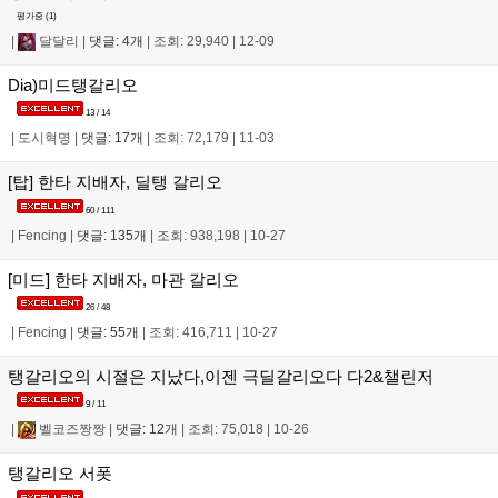
평가중 (
1
)
|
달달리
|
댓글: 4개
|
조회: 29,940
|
12-09
Dia)미드탱갈리오
13 / 14
|
도시혁명
|
댓글: 17개
|
조회: 72,179
|
11-03
[탑] 한타 지배자, 딜탱 갈리오
60 / 111
|
Fencing
|
댓글: 135개
|
조회: 938,198
|
10-27
[미드] 한타 지배자, 마관 갈리오
26 / 48
|
Fencing
|
댓글: 55개
|
조회: 416,711
|
10-27
탱갈리오의 시절은 지났다,이젠 극딜갈리오다 다2&챌린저
9 / 11
|
벨코즈짱짱
|
댓글: 12개
|
조회: 75,018
|
10-26
탱갈리오 서폿