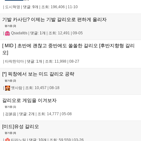
|
도시혁명
|
댓글: 9개
|
조회: 196,406
|
11-10
기발 카사딘? 이제는 기발 갈리오로 편하게 올리자
평가중 (
3
)
|
Qsadafds
|
댓글: 1개
|
조회: 12,491
|
09-05
[ MID ] 초반에 괜찮고 중반에도 쏠쏠한 갈리오 [후반지향형 갈리
오]
|
타락한악마
|
댓글: 1개
|
조회: 11,998
|
08-27
[*] 픽창에서 보는 미드 갈리오 공략
평가중 (
2
)
|
옛사람
|
조회: 10,457
|
08-18
갈리오로 게임을 이겨보자
평가중 (
1
)
|
검붉음
|
댓글: 2개
|
조회: 14,777
|
05-08
[미드]유성 갈리오
평가중 (
4
)
|
티라노틱
|
댓글: 10개
|
조회: 59,559
|
03-26