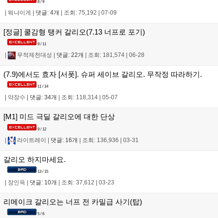
8 / 9
|
뭐냐이게
|
댓글: 4개
|
조회: 75,192
|
07-09
[정글] 쿨감형 탱커 갈리오(7.13 너프로 포기)
9 / 11
|
무적제천대성
|
댓글: 22개
|
조회: 181,574
|
06-28
(7.9)에서도 효자 [서폿]. 슈퍼 세이브 갈리오. 무작정 따라하기.
11 / 14
|
약장수
|
댓글: 34개
|
조회: 118,314
|
05-07
[M1] 미드 극딜 갈리오에 대한 단상
9 / 12
|
라이트레이
|
댓글: 16개
|
조회: 136,936
|
03-31
갈리오 하지마세요.
13 / 15
|
장인윽
|
댓글: 10개
|
조회: 37,612
|
03-23
리메이크 갈리오는 너프 전 카밀급 사기(탑)
5 / 6