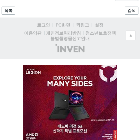
목록
검색
로그인
PC화면
퀵링크
설정
청소년보호정책
이용약관
개인정보처리방침
▲
불법촬영물신고안내
(주)
인
벤