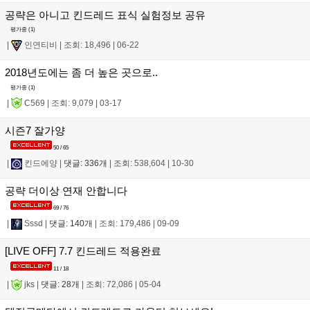
공략은 아니고 킨드레드 표식 실험정보 공유
평가중 (
1
)
|
인연티비
|
조회: 18,496
|
06-22
2018년도에는 좀 더 높은 곳으로..
평가중 (
1
)
|
C569
|
조회: 9,079
|
03-17
시즌7 잘가양
50 / 65
|
킨드에양
|
댓글: 336개
|
조회: 538,604
|
10-30
공략 더이상 연재 안합니다
69 / 76
|
Sssd
|
댓글: 140개
|
조회: 179,486
|
09-09
[LIVE OFF] 7.7 킨드레드 적용완료
11 / 18
|
jks
|
댓글: 28개
|
조회: 72,086
|
05-04