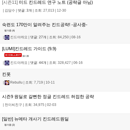
[시즌11]
미드 킨드레드 연구 노트 (공략글 아님)
|
김담수
|
댓글: 3개
|
조회: 27,013
|
12-30
숙련도 170만이 알려주는 킨드공략! -공사중-
평가중 (
4
)
|
킨드야캐요
|
댓글: 27개
|
조회: 84,250
|
08-16
[LUMI]킨드레드 가이드 (9.9)
16 / 20
|
킨드야캐요
|
댓글: 44개
|
조회: 328,427
|
06-16
킨폿
|
Rebullu
|
조회: 7,719
|
10-11
시즌9 원딜로 갈뻔한 정글 킨드레드 허접한 공략
|
천이씨친구
|
조회: 34,975
|
02-03
[일반] 뉴메타 개사기 킨드레드원딜
평가중 (
2
)