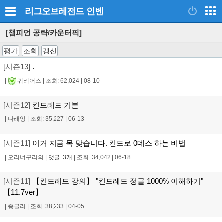
리그오브레전드
인벤
[챔피언 공략/카운터픽]
평가
조회
갱신
[시즌13]
.
|
쿼리어스
|
조회: 62,024
|
08-10
[시즌12]
킨드레드 기본
|
나래잉
|
조회: 35,227
|
06-13
[시즌11]
이거 지금 목 맞습니다. 킨드로 0데스 하는 비법
|
오리너구리의
|
댓글: 3개
|
조회: 34,042
|
06-18
[시즌11]
【킨드레드 강의】 "킨드레드 정글 1000% 이해하기"
【11.7ver】
|
종글러
|
조회: 38,233
|
04-05