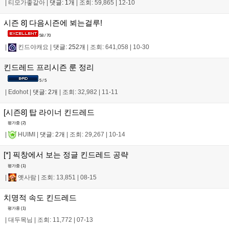
|
티모가좋같아
|
댓글: 1개
|
조회: 59,865
|
12-10
시즌 8] 다음시즌에 뵈는걸루!
58 / 70
|
킨드야캐요
|
댓글: 252개
|
조회: 641,058
|
10-30
킨드레드 프리시즌 룬 정리
5 / 5
|
Edohot
|
댓글: 2개
|
조회: 32,982
|
11-11
[시즌8] 탑 라이너 킨드레드
평가중 (
2
)
|
HUIMI
|
댓글: 2개
|
조회: 29,267
|
10-14
[*] 픽창에서 보는 정글 킨드레드 공략
평가중 (
1
)
|
옛사람
|
조회: 13,851
|
08-15
치명적 속도 킨드레드
평가중 (
1
)
|
대두목님
|
조회: 11,772
|
07-13