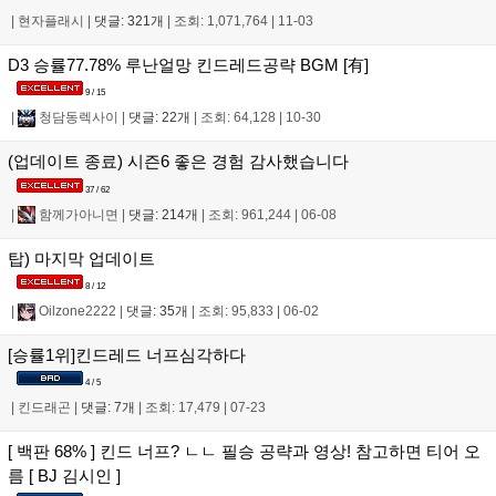
|
현자플래시
|
댓글: 321개
|
조회: 1,071,764
|
11-03
D3 승률77.78% 루난얼망 킨드레드공략 BGM [有]
9 / 15
|
청담동렉사이
|
댓글: 22개
|
조회: 64,128
|
10-30
(업데이트 종료) 시즌6 좋은 경험 감사했습니다
37 / 62
|
함께가아니면
|
댓글: 214개
|
조회: 961,244
|
06-08
탑) 마지막 업데이트
8 / 12
|
Oilzone2222
|
댓글: 35개
|
조회: 95,833
|
06-02
[승률1위]킨드레드 너프심각하다
4 / 5
|
킨드래곤
|
댓글: 7개
|
조회: 17,479
|
07-23
[ 백판 68% ] 킨드 너프? ㄴㄴ 필승 공략과 영상! 참고하면 티어 오
름 [ BJ 김시인 ]