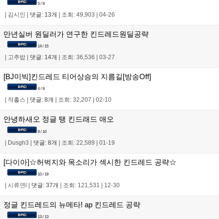
5 / 9
|
김시인
|
댓글: 13개
|
조회: 49,903
|
04-26
만년실버 원딜러가 연구한 킨드레드원딜공략
14 / 15
|
고추밥
|
댓글: 14개
|
조회: 36,536
|
03-27
[BJ미빅]킨드레드 티어상승의 지름길[방송Off]
4 / 9
|
적홀스
|
댓글: 8개
|
조회: 32,207
|
02-10
안녕하새오 정글 탱 킨드래드 애오
9 / 10
|
Dusgh3
|
댓글: 8개
|
조회: 22,589
|
01-19
[다이아]☆허벅지와 목소리가 섹시한 킨드레드 공략☆
10 / 19
|
시류연l
|
댓글: 37개
|
조회: 121,531
|
12-30
정글 킨드레드의 뉴메타! ap 킨드레드 공략
13 / 13