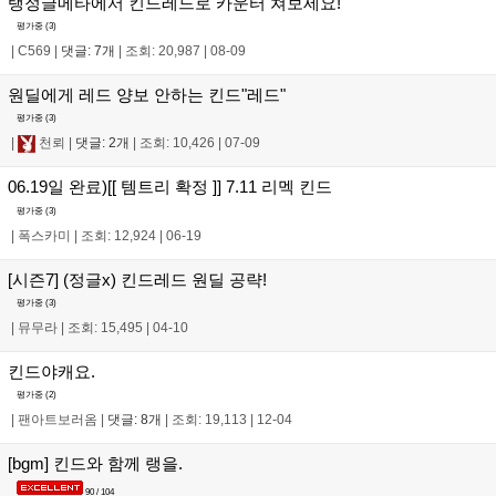
탱정글메타에서 킨드레드로 카운터 쳐보세요!
평가중 (
3
)
|
C569
|
댓글: 7개
|
조회: 20,987
|
08-09
원딜에게 레드 양보 안하는 킨드"레드"
평가중 (
3
)
|
천뢰
|
댓글: 2개
|
조회: 10,426
|
07-09
06.19일 완료)[[ 템트리 확정 ]] 7.11 리멕 킨드
평가중 (
3
)
|
폭스카미
|
조회: 12,924
|
06-19
[시즌7] (정글x) 킨드레드 원딜 공략!
평가중 (
3
)
|
뮤무라
|
조회: 15,495
|
04-10
킨드야캐요.
평가중 (
2
)
|
팬아트보러옴
|
댓글: 8개
|
조회: 19,113
|
12-04
[bgm] 킨드와 함께 랭을.
90 / 104