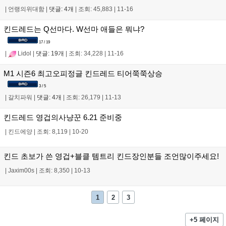
|
언랭의위대함
|
댓글: 4개
|
조회: 45,883
|
11-16
킨드레드는 Q선마다. W선마 애들은 뭐냐?
17 / 19
|
Lidol
|
댓글: 19개
|
조회: 34,228
|
11-16
M1 시즌6 최고오피정글 킨드레드 티어쭉쭉상승
3 / 5
|
갈치파워
|
댓글: 4개
|
조회: 26,179
|
11-13
킨드레드 영겁의사냥꾼 6.21 준비중
|
킨드에양
|
조회: 8,119
|
10-20
킨드 초보가 쓴 영겁+블클 템트리 킨드장인분들 조언많이주세요!
|
Jaxim00s
|
조회: 8,350
|
10-13
1
2
3
+5 페이지