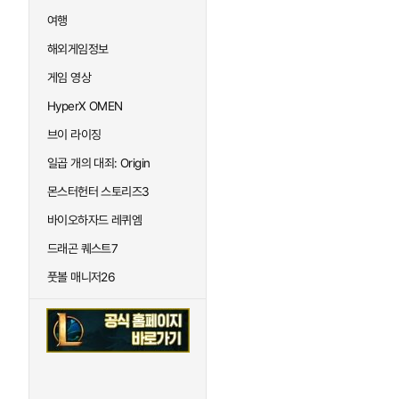
여행
해외게임정보
게임 영상
HyperX OMEN
브이 라이징
일곱 개의 대죄: Origin
몬스터헌터 스토리즈3
바이오하자드 레퀴엠
드래곤 퀘스트7
풋볼 매니저26