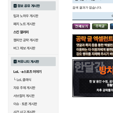
정보 공유 게시판
검색 결과가 없습니다.
팁과 노하우 게시판
블라디미르
블리츠크랭크
패치 노트 게시판
스킨 갤러리
세라핀
세주아니
챔피언 공략 게시판
버그 제보 게시판
시비르
신 짜오
커뮤니티 게시판
LoL · e스포츠 이야기
아칼리
아크샨
└
LoL 클래식
자유 주제 게시판
에코
엘리스
서브컬처 게시판
이슈 · 토론 게시판
사건 사고 게시판