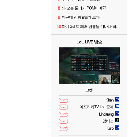
8
와 오늘 룰러가 POM이야??
9
아근데 진짜 msi가 크다
10
아니 3세트 패배 원흉을 쉬바나 픽타령 하고있네
LoL LIVE 방송
크캣
Khan
LIVE
아프리카TV LoL 중계
LIVE
Lindarang
LIVE
앰비션
LIVE
Kuro
LIVE