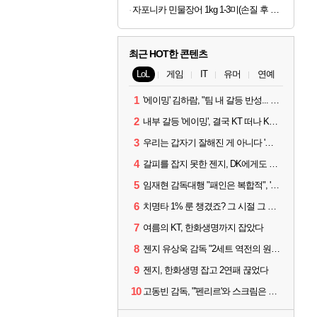
자포니카 민물장어 1kg 1-3미(손질 후 600g)
최근 HOT한 콘텐츠
LoL
게임
IT
유머
연예
1
'에이밍' 김하람, "팀 내 갈등 반성... 끝까지 뛰고 싶었다"
2
내부 갈등 '에이밍', 결국 KT 떠나 KRX로...'지우'와 트레이드
3
우리는 갑자기 잘해진 게 아니다 '씨맥' 김대호 감독의 자신감
4
갈피를 잡지 못한 젠지, DK에게도 0:2 패배
5
임재현 감독대행 "패인은 복합적", '도란' "팀에 과부하 왔다"
6
치명타 1% 룬 챙겼죠? 그 시절 그 감성 '롤 클래식' 30일 출시
7
여름의 KT, 한화생명까지 잡았다
8
젠지 유상욱 감독 "2세트 역전의 원인...너무 급했다"
9
젠지, 한화생명 잡고 2연패 끊었다
10
고동빈 감독, "'펜리르'와 스크림은 못 해봤다...선발 고정할 듯"