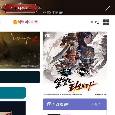
혜택.아이마트
로그인
인
벤
전
체
사
이
트
맵
게임 캘린더
더보기+