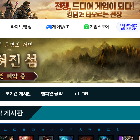
X
최대 90% 할인
라이브/영상
게이밍/IT
게임스토어
8월 프로모션
포지션 게시판
챔피언 공략
LoL DB
략 게시판
ㄴ
ㄷ
ㄹ
ㅁ
ㅂ
ㅅ
ㅇ
ㅈ
ㅊ
ㅋ
ㅌ
ㅍ
ㅎ