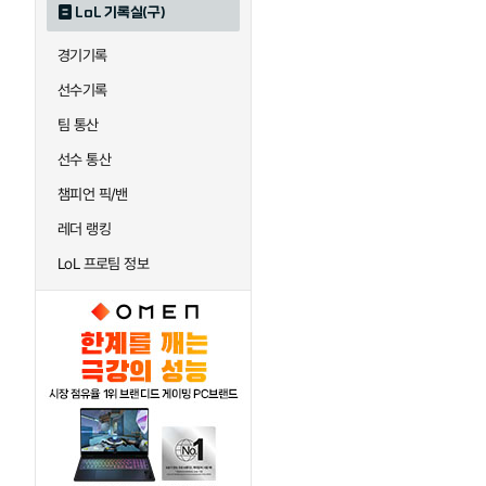
LoL 기록실(구)
하이머딩거
헤카림
경기기록
선수기록
팀 통산
선수 통산
챔피언 픽/밴
레더 랭킹
LoL 프로팀 정보