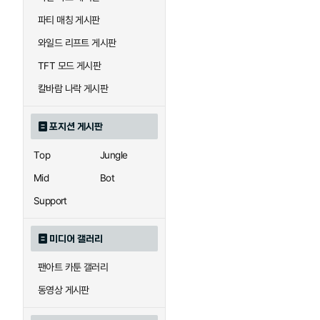
우르곳
워윅
파티 매칭 게시판
와일드 리프트 게시판
자이라
자크
TFT 모드 게시판
칼바람 나락 게시판
직스
진
포지션 게시판
Top
Jungle
카이사
카직스
Mid
Bot
Support
퀸
크산테
미디어 갤러리
팬아트 카툰 갤러리
트리스타나
트린다미어
동영상 게시판