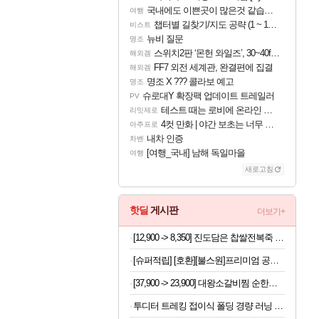
국내에도 이쁜곳이 많은것 같습니다
여행
챕터별 길찾기/지도 공략 (1 ~ 12장)
비스트
뉴비 질문
명조
스위치2판 ‘몬헌 와일즈’, 30~40fps 목표 추정
해외겜
FF7 외전 세계관, 완결편에 집결
해외겜
명조 X ??? 콜라보 예고
명조
슈로대Y 확장팩 업데이트 트레일러
PV
테스트 때는 로비에 온라인 기능이 있는데
리밋제로
4컷 만화 | 야간 보초는 너무 힘들어
아주프로
내차 인증
차벤
[여행_국내] 남해 독일마을
여행
새로고침
핫딜
게시판
더보기+
[12,900 -> 8,350] 진도담은 찹쌀전복죽 밀키트 120g
[슈퍼적립] [호환][불스원]프리미엄 공기청정 활성탄 자동차 차량용 에어컨필터 01
[37,900 -> 23,900] 대왕소갈비찜 순한맛 1.2kg
투디터 트레킹 접이식 폴딩 경량 러닝 편광 선글라스 마라톤 가벼운 운전 자외선차단