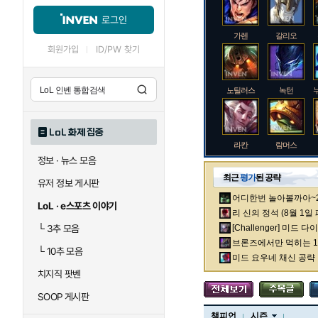
로그인
가렌
갈리오
회원가입
ID/PW 찾기
노틸러스
녹턴
LoL 화제 집중
라칸
람머스
정보 · 뉴스 모음
최근
평가
된 공략
유저 정보 게시판
어디한번 놀아볼까아~2차
로크
루시안
LoL · e스포츠 이야기
리 신의 정석 (8월 1일
└
3추 모음
[Challenger] 미드 
브론즈에서만 먹히는 1렙
└
10추 모음
말자하
말파이트
미드 요우네 채신 공략
치지직 팟벤
SOOP 게시판
바이
베이가
챔피언
시즌