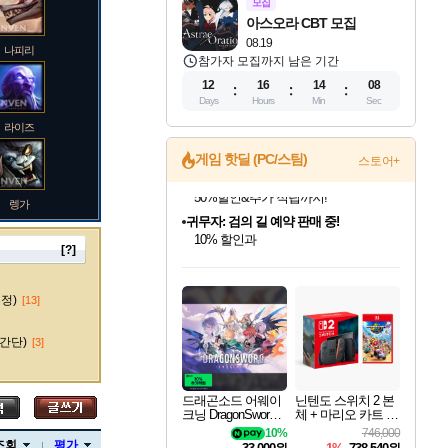
모집
아스오라 CBT 모집
08.19
나피리
참가자 모집까지 남은 기간
12
16
14
07
Days
Hours
Min
Sec
라이즈
게임 핫딜 (PC/스팀)
스토어+
렝가
귀무자: 검의 길 예약 판매 중!
10% 할인과
이니&베니 혜택까지!
[?]
인벤게임즈 8월 특별 할인!
드래곤소드: 어웨이크닝 입점!
문명 7 특별 할인!
비스트 오브 리인카네이션 정식 출시!
커세어 코브 출시 기념 할인!
더 렐릭 퍼스트 가디언 정식 출시
베데스다 40주년 기념 할인 중!
마블 투혼 파이팅 소울즈 예약 판매 중!
캡콤 프렌차이즈 할인 진행 중!
캡콤 일부 상품 상시 할인
스타워즈 은하계 레이서
로블록스 기프트 카드 공식 입점
인기 퍼블리셔 모음!
스팀으로 만나는 드래곤소드!
조선&고려 DLC 출시 예정
게임프릭 신작 IP
해적'섬'을 발전시키자!
설화x하드코어 액션!
베데스다의 명작들을
마블 히어로 총 출동&화려한 격투!
몬헌, 바하 등 인기 IP를
몬헌 와일즈 & 드래곤즈 도그마2
인벤게임즈에서 10% 추가 적립
Robux를 가장 안전하고
마오카이
최대 90% 할인가를 만나보세요!
네이버혜택과 함께 만나보세요!
50%할인&추가 적립까지!
네이버 혜택가와 함께 예약하세요!
할인&네이버혜택으로 만나보세요!
네이버페이 혜택과 만나보세요!
40주년 프로모션으로 만나보세요!
네이버 포인트 혜택까지!
할인가에 만나보세요!
일부 에디션 상시 할인!
혜택으로 예약 판매 중
편안하게 충전하세요
수정)
[13]
간단)
[3]
바루스
드래곤소드 어웨이
닌텐도 스위치 2 본
크닝 DragonSword A
체 + 마리오 카트 월
wakening
드
10%
746,000
브랜드
조회
평가