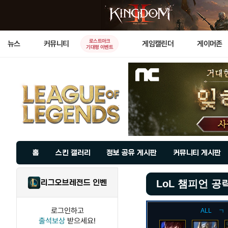
로스트아크
뉴스
커뮤니티
게임캘린더
게이머존
기대평 이벤트
홈
스킨 갤러리
정보 공유 게시판
커뮤니티 게시판
리그오브레전드 인벤
LoL 챔피언 공
로그인하고
ALL
ㄱ
출석보상
받으세요!