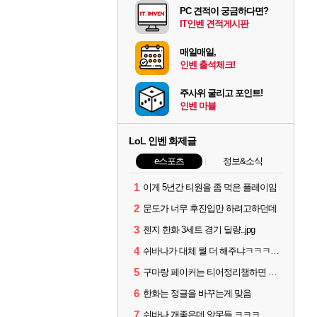
PC 견적이 궁금하다면?
IT인벤 견적게시판
매일매일,
인벤 출석체크!
주사위 굴리고 포인트!
인벤 마블
LoL 인벤 화제글
e스포츠
정보&소식
1
이게 5년간 티원을 좀 먹은 플레이임
2
문도가 너무 후진입만 하려고하던데
3
젠지 한화 3세트 경기 딜량..jpg
4
쉬바나가 대체 뭘 더 해주냐ㅋㅋㅋㅋㅋㅋ
5
구마랑 페이커는 티어정리챔하면 안됨
6
한화는 정글을 바꾸는게 맞음
7
쉬바나 개좋은데 알못들 ㅋㅋㅋ