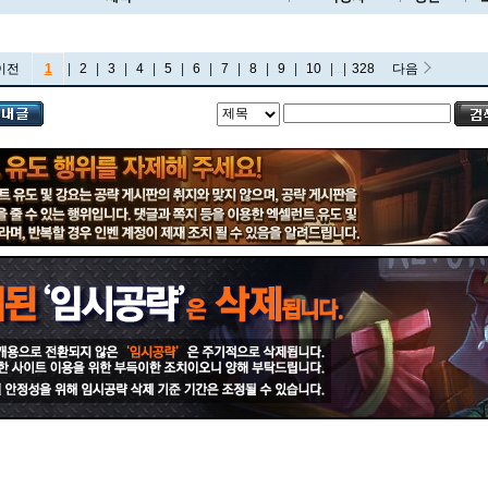
이전
1
|
2
|
3
|
4
|
5
|
6
|
7
|
8
|
9
|
10
|
...
|
328
다음
비에고
빅토르
뽀삐
사미라
사이온
사일러스
샤코
세트
소나
소라카
쉔
쉬바나
스몰더
스웨인
신드라
신지드
쓰레쉬
아리
아무무
아우렐리온 솔
아이번
아트록스
아펠리오스
알리스타
암베사
애니
애니비아
애쉬
오공
오로라
오른
오리아나
올라프
요네
요릭