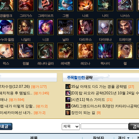
갱플랭크
그라가스
그레이브즈
그웬
나르
나미
나서스
누누와 윌럼프
니달리
니코
닐라
다리우스
다이애나
드레이븐
럭스
럼블
레나타 글라스크
레넥톤
레오나
렉사이
렐
주목할 만한
공략
수정(12.07.26)
35살 아재도 다1 가는 갱플 공략법
[평가:177]
[27]
룰루
르블랑
리 신
리븐
리산드라
릴리아
마스터 이
 패치적용 후 템빌드..
[D3] 탑 피오라 공략(2021년 10월 24일 
[평가:245]
다이애나
[시즌11] 잭스 가이드
[평가:594]
[21]
 내가 이렇게 강할..
GM1그랜드마스터 BJ영만 카타리나공략(
[평가:2]
멜
모데카이저
모르가나
문도 박사
미스 포츈
밀리오
바드
 이세카이에선 내가..
장인이 되는 길
[평가:2]
[9]
베인
벡스
벨베스
벨코즈
볼리베어
브라움
브라이어
제목
작성자
갱신