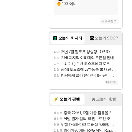
자야
1000이니
새로고침
조이
오늘의 치지직
오늘의 SOOP
카시오페아
26년 7월 팔로우 상승량 TOP 30 - 월간 치지직
잡담
2026 치지직 이리대회 오픈컵 안내
정보
초ㅇㅎ) 수녀 코스프레 제로투
ㅗㅜㅑ
코르키
삼식) 토요일에 vs한동숙 롤 내전 예정
잡담
청량하게 콜라 쏟아버리는 유니 ㅋㅋㅋ
클립
더보기+
트런들
오늘의 팟벤
오늘의 핫벤
중국 CXMT, D램 매출 점유율 7%…글로벌 4위로 부상
해외겜
피즈
AI발 원가 압박, 메인보드값 오르나
해외겜
체험 캐릭터만으로 허상 40레벨 하이와티아 5분 컷!｜에이메스·린네·모니에 명함
명조
라이자 AI 채팅 RPG 게임 [RyzaChat: AI] 공개
섭컬겜