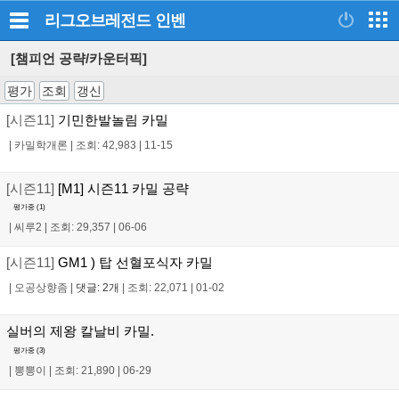
리그오브레전드
인벤
[챔피언 공략/카운터픽]
평가
조회
갱신
[시즌11]
기민한발놀림 카밀
|
카밀학개론
|
조회: 42,983
|
11-15
[시즌11]
[M1] 시즌11 카밀 공략
평가중 (
1
)
|
씨루2
|
조회: 29,357
|
06-06
[시즌11]
GM1 ) 탑 선혈포식자 카밀
|
오공상향좀
|
댓글: 2개
|
조회: 22,071
|
01-02
실버의 제왕 칼날비 카밀.
평가중 (
3
)
|
뽕뽕이
|
조회: 21,890
|
06-29