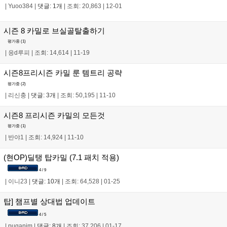
|
Yuoo384
|
댓글: 1개
|
조회: 20,863
|
12-01
시즌 8 카밀로 브실골탈출하기
평가중 (
1
)
|
응d루피
|
조회: 14,614
|
11-19
시즌8프리시즌 카밀 룬 템트리 공략
평가중 (
2
)
|
리신충
|
댓글: 3개
|
조회: 50,195
|
11-10
시즌8 프리시즌 카밀의 모든것
평가중 (
1
)
|
반야1
|
조회: 14,924
|
11-10
(현OP)딜탱 탑카밀 (7.1 패치 적용)
4 / 9
|
이니23
|
댓글: 10개
|
조회: 64,528
|
01-25
탑] 챔프별 상대법 업데이트
4 / 5
|
puganim
|
댓글: 8개
|
조회: 37,206
|
01-17