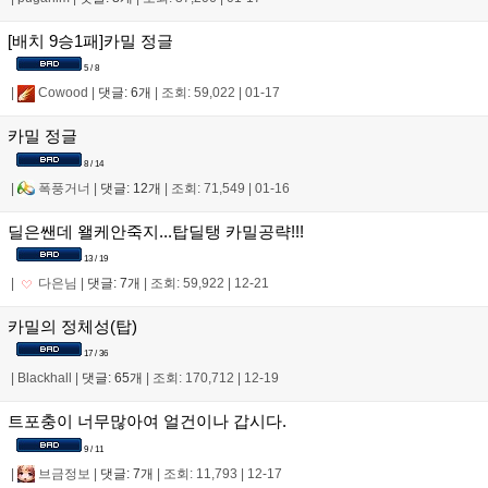
[배치 9승1패]카밀 정글
5 / 8
|
Cowood
|
댓글: 6개
|
조회: 59,022
|
01-17
카밀 정글
8 / 14
|
폭풍거너
|
댓글: 12개
|
조회: 71,549
|
01-16
딜은쌘데 왤케안죽지...탑딜탱 카밀공략!!!
13 / 19
|
다은님
|
댓글: 7개
|
조회: 59,922
|
12-21
카밀의 정체성(탑)
17 / 36
|
Blackhall
|
댓글: 65개
|
조회: 170,712
|
12-19
트포충이 너무많아여 얼건이나 갑시다.
9 / 11
|
브금정보
|
댓글: 7개
|
조회: 11,793
|
12-17