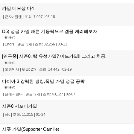
카밀 메모장 다4
|
큰자zi클랜
|
조회: 7,097
|
03-18
D5) 정글 카밀 빠른 기동력으로 겜을 캐리해보자
평가중 (
1
)
|
Enor1
|
댓글: 3개
|
조회: 32,256
|
03-11
[연구중] 시즌8, 탑 유성카밀? 미드카밀!! 그리고 치공.
평가중 (
3
)
|
오형박사
|
댓글: 2개
|
조회: 14,442
|
02-19
다이아 3 강력한 갱킹,폭딜 카밀 정글 공략
평가중 (
3
)
|
달에서왔다
|
댓글: 2개
|
조회: 43,127
|
02-07
시즌8 서포터카밀
|
상c
|
조회: 11,315
|
01-24
서폿 카밀(Supporter Camille)