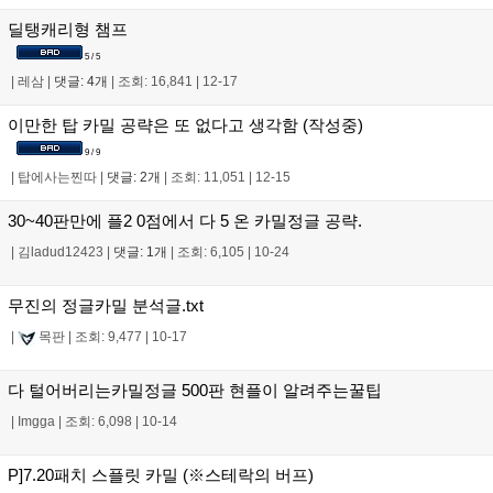
딜탱캐리형 챔프
5 / 5
|
레삼
|
댓글: 4개
|
조회: 16,841
|
12-17
이만한 탑 카밀 공략은 또 없다고 생각함 (작성중)
9 / 9
|
탑에사는찐따
|
댓글: 2개
|
조회: 11,051
|
12-15
30~40판만에 플2 0점에서 다 5 온 카밀정글 공략.
|
김ladud12423
|
댓글: 1개
|
조회: 6,105
|
10-24
무진의 정글카밀 분석글.txt
|
목판
|
조회: 9,477
|
10-17
다 털어버리는카밀정글 500판 현플이 알려주는꿀팁
|
Imgga
|
조회: 6,098
|
10-14
P]7.20패치 스플릿 카밀 (※스테락의 버프)