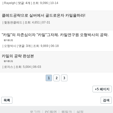
|
Rayelgh
|
댓글: 4개
|
조회: 9,096
|
10-14
클레드공략으로 실버에서 골드로온자 카밀을하라!
|
줯동완클레드
|
조회: 4,651
|
07-31
"카밀"의 자존심이자 "카밀"그자체. 카밀연구원 오형박사의 공략.
평가중 (
2
)
|
오형박사
|
댓글: 3개
|
조회: 9,869
|
06-18
카밀의 공략 완성본
평가중 (
1
)
|
로자스
|
조회: 5,004
|
06-03
1
2
3
+5 페이지
목록
검색
로그인
PC화면
퀵링크
설정