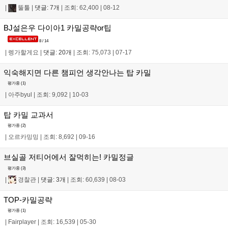
|
뚤툴
|
댓글: 7개
|
조회: 62,400
|
08-12
BJ설은우 다이아1 카밀공략or팁
8 / 14
|
렝가할게요
|
댓글: 20개
|
조회: 75,073
|
07-17
익숙해지면 다른 챔피언 생각안나는 탑 카밀
평가중 (
1
)
|
아주byul
|
조회: 9,092
|
10-03
탑 카밀 교과서
평가중 (
2
)
|
오르카밍밍
|
조회: 8,692
|
09-16
브실골 저티어에서 잘먹히는! 카밀정글
평가중 (
3
)
|
경찰관
|
댓글: 3개
|
조회: 60,639
|
08-03
TOP-카밀공략
평가중 (
1
)
|
Fairplayer
|
조회: 16,539
|
05-30