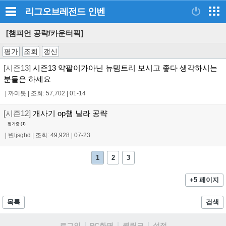
리그오브레전드
인벤
[챔피언 공략/카운터픽]
평가
조회
갱신
[시즌13]
시즌13 약팔이가아닌 뉴템트리 보시고 좋다 생각하시는
분들은 하세요
|
까미봇
|
조회: 57,702
|
01-14
[시즌12]
개사기 op챔 닐라 공략
평가중 (
1
)
|
변tjsghd
|
조회: 49,928
|
07-23
1
2
3
+5 페이지
목록
검색
로그인
PC화면
퀵링크
설정