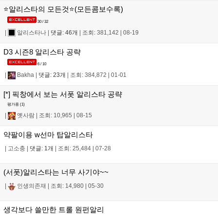
⭐알리스타의 모든것⭐(모든콤보수록)
30 / 32
|
알리스타나
|
댓글: 46개
|
조회: 381,142
|
08-19
D3 시즌8 알리스타 공략
6 / 10
|
Bakha
|
댓글: 23개
|
조회: 384,872
|
01-01
[*] 픽창에서 보는 서폿 알리스타 공략
평가중 (
1
)
|
옛사람
|
조회: 10,965
|
08-15
약팔이용 w선마 탑알리스타
|
고소충
|
댓글: 1개
|
조회: 25,484
|
07-28
(서폿)알리스타는 너무 사기야~~
|
인생의존재
|
조회: 14,980
|
05-30
생각보다 쓸만한 트롤 원펀알리