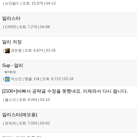
|
뉴안필드
|
조회: 15,979
|
04-13
알리스타
|
CNOO
|
조회: 7,276
|
04-08
알리 저장
|
권은형
|
조회: 6,874
|
03-26
Sup - 알리
평가중 (
1
)
|
악소진
|
댓글: 1개
|
조회: 6,722
|
03-18
[2100+]바빠서 공략글 수정을 못했네요. 이제와서 다시 씁니다.
|
플스갓
|
조회: 8,404
|
03-10
알리스타(메모용)
|
유히라
|
조회: 7,026
|
03-02