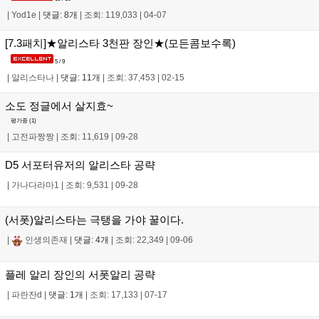
|
Yod1e
|
댓글: 8개
|
조회: 119,033
|
04-07
[7.3패치]★알리스타 3천판 장인★(모든콤보수록)
5 / 9
|
알리스타나
|
댓글: 11개
|
조회: 37,453
|
02-15
소도 정글에서 살지효~
평가중 (
1
)
|
고전파짱짱
|
조회: 11,619
|
09-28
D5 서포터유저의 알리스타 공략
|
가나다라마1
|
조회: 9,531
|
09-28
(서폿)알리스타는 극탱을 가야 꿀이다.
|
인생의존재
|
댓글: 4개
|
조회: 22,349
|
09-06
플레 알리 장인의 서폿알리 공략
|
파란잔d
|
댓글: 1개
|
조회: 17,133
|
07-17