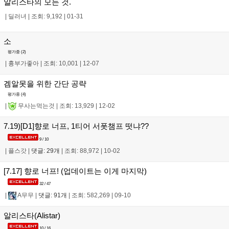
알리스타의 모든 것.
|
딜러녀
|
조회: 9,192
|
01-31
소
평가중 (
2
)
|
흉부가좋아
|
조회: 10,001
|
12-07
겜알못을 위한 간단 공략
평가중 (
4
)
|
무사는먹는것
|
조회: 13,929
|
12-02
7.19)[D1]향로 너프, 1티어 서폿챔프 떳냐??
9 / 10
|
플스갓
|
댓글: 29개
|
조회: 88,972
|
10-02
[7.17] 향로 너프! (업데이트는 이게 마지막)
32 / 47
|
A무무
|
댓글: 91개
|
조회: 582,269
|
09-10
알리스타(Alistar)
10 / 16