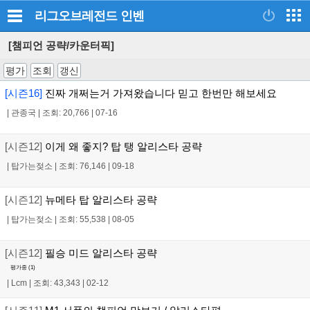
리그오브레전드
인벤
[챔피언 공략/카운터픽]
평가
조회
갱신
[시즌16]
진짜 개쩌는거 가져왔습니다 믿고 한번만 해보세요
|
관종국
|
조회: 20,766
|
07-16
[시즌12]
이게 왜 좋지? 탑 탱 알리스타 공략
|
탑가는젖소
|
조회: 76,146
|
09-18
[시즌12]
뉴메타 탑 알리스타 공략
|
탑가는젖소
|
조회: 55,538
|
08-05
[시즌12]
필승 미드 알리스타 공략
평가중 (
1
)
|
Lcm
|
조회: 43,343
|
02-12