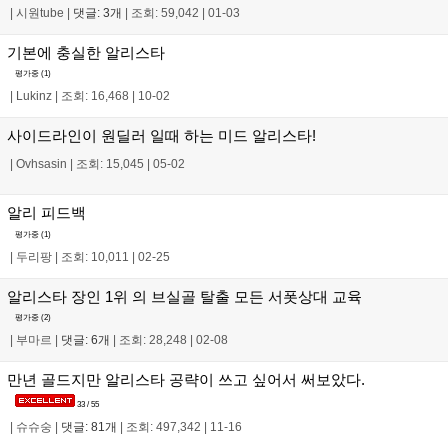
|
시원tube
|
댓글: 3개
|
조회: 59,042
|
01-03
기본에 충실한 알리스타
평가중 (
1
)
|
Lukinz
|
조회: 16,468
|
10-02
사이드라인이 원딜러 일때 하는 미드 알리스타!
|
Ovhsasin
|
조회: 15,045
|
05-02
알리 피드백
평가중 (
1
)
|
두리팡
|
조회: 10,011
|
02-25
알리스타 장인 1위 의 브실골 탈출 모든 서폿상대 교육
평가중 (
2
)
|
부마르
|
댓글: 6개
|
조회: 28,248
|
02-08
만년 골드지만 알리스타 공략이 쓰고 싶어서 써보았다.
33 / 55
|
슈슈숭
|
댓글: 81개
|
조회: 497,342
|
11-16