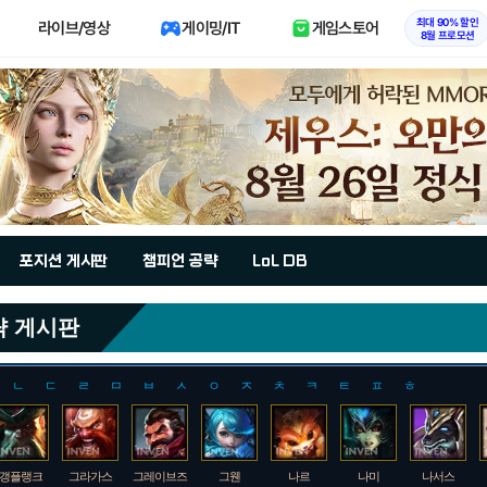
최대 90% 할인
라이브/영상
게이밍/IT
게임스토어
8월 프로모션
포지션 게시판
챔피언 공략
LoL DB
략 게시판
ㄴ
ㄷ
ㄹ
ㅁ
ㅂ
ㅅ
ㅇ
ㅈ
ㅊ
ㅋ
ㅌ
ㅍ
ㅎ
갱플랭크
그라가스
그레이브즈
그웬
나르
나미
나서스