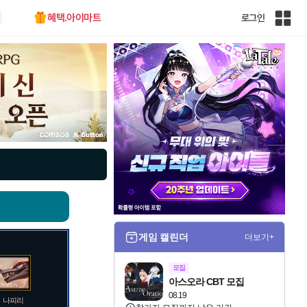
혜택.아이마트
로그인
인
벤
전
체
사
이
트
맵
게임 캘린더
더보기+
모집
아스오라 CBT 모집
08.19
나피리