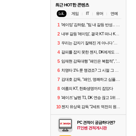
최근 HOT한 콘텐츠
LoL
게임
IT
유머
연예
1
'에이밍' 김하람, "팀 내 갈등 반성... 끝까지 뛰고 싶었다"
2
내부 갈등 '에이밍', 결국 KT 떠나 KRX로...'지우'와 트레이드
3
우리는 갑자기 잘해진 게 아니다 '씨맥' 김대호 감독의 자신감
4
갈피를 잡지 못한 젠지, DK에게도 0:2 패배
5
임재현 감독대행 "패인은 복합적", '도란' "팀에 과부하 왔다"
6
치명타 1% 룬 챙겼죠? 그 시절 그 감성 '롤 클래식' 30일 출시
7
김대호 감독, "패인, 명쾌하고 심플...다시 힘낼 수 있어"
8
여름의 KT, 한화생명까지 잡았다
9
'페이즈' 날뛴 T1, DK 연승 끊고 1위 지켜
10
젠지 유상욱 감독 "2세트 역전의 원인...너무 급했다"
PC 견적이 궁금하다면?
IT인벤 견적게시판