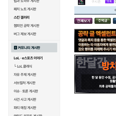
팁과 노하우 게시판
블라디미르
블리츠크랭크
구시즌
패치 노트 게시판
스킨 갤러리
세라핀
세주아니
챔피언 공략 게시판
버그 제보 게시판
시비르
신 짜오
커뮤니티 게시판
LoL · e스포츠 이야기
아칼리
아크샨
└
LoL 클래식
자유 주제 게시판
에코
엘리스
서브컬처 게시판
이슈 · 토론 게시판
사건 사고 게시판
우르곳
워윅
파티 매칭 게시판