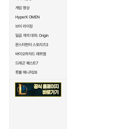
게임 영상
HyperX OMEN
브이 라이징
일곱 개의 대죄: Origin
몬스터헌터 스토리즈3
바이오하자드 레퀴엠
드래곤 퀘스트7
풋볼 매니저26