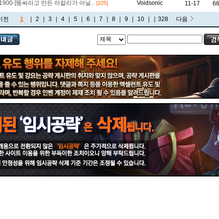
비에고
빅토르
뽀삐
사미라
사이온
사일러스
샤코
[1900-]똥싸라고 만든 아칼리가 아닐..
Voidsonic
11-17
6
[225]
이전
1
|
2
|
3
|
4
|
5
|
6
|
7
|
8
|
9
|
10
|
...
|
328
다음
세트
소나
소라카
쉔
쉬바나
스몰더
스웨인
신드라
신지드
쓰레쉬
아리
아무무
아우렐리온 솔
아이번
아트록스
아펠리오스
알리스타
암베사
애니
애니비아
애쉬
오공
오로라
오른
오리아나
올라프
요네
요릭
유나라
유미
이렐리아
이블린
이즈리얼
일라오이
자르반 4세