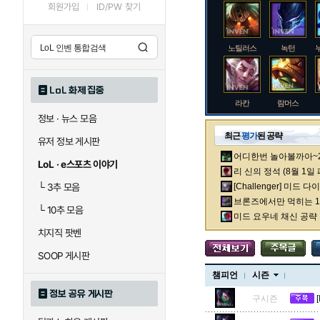
회원가입
ID/PW 찾기
노틸러스
녹턴
LoL 화제 집중
라칸
람머스
정보 · 뉴스 모음
최근
평가
된 공략
유저 정보 게시판
어디한번 놀아볼까아~2차
로크
루시안
LoL · e스포츠 이야기
리 신의 정석 (8월 1일
└
3추 모음
[Challenger] 미드 
브론즈에서만 먹히는 1렙
└
10추 모음
말자하
말파이트
미드 요우네 채신 공략
치지직 팟벤
SOOP 게시판
바이
베이가
챔피언
시즌
정보 공유 게시판
구시즌