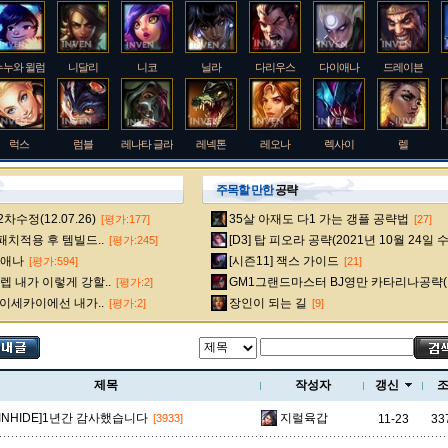
누누와 윌럼프
니달리
니코
닐라
다리우스
다이애나
드레이븐
럭스
럼블
레나타 글라스크
레넥톤
레오나
렉사이
렐
주목할 만한
공략
수정(12.07.26)
35살 아재도 다1 가는 갱플 공략법
[평가:177]
[27]
룰루
르블랑
리 신
리븐
리산드라
릴리아
마스터 이
 패치적용 후 템빌드..
[D3] 탑 피오라 공략(2021년 10월 24일 
[평가:245]
다이애나
[시즌11] 잭스 가이드
[평가:594]
[21]
 내가 이렇게 강할..
GM1그랜드마스터 BJ영만 카타리나공략(
[평가:2]
멜
모데카이저
모르가나
문도 박사
미스 포츈
밀리오
바드
 이세카이에선 내가..
장인이 되는 길
[평가:2]
[9]
베인
벡스
벨베스
벨코즈
볼리베어
브라움
브라이어
제목
작성자
갱신
[INHIDE]1년간 감사했습니다
지럴육갑
11-23
33
[3933]