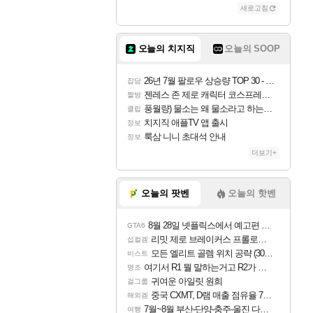
새로고침
조이
오늘의 치지직
오늘의 SOOP
카시오페아
26년 7월 팔로우 상승량 TOP 30 - 월간 치지직
잡담
젠레스 존 제로 캐릭터 코스프레한 꽁주
짤방
풍월량) 물소는 왜 물소라고 하는거야? 아! 그만 ㅋㅋ
클립
코르키
치지직 애플TV 앱 출시
정보
룩삼 니니 초대석 안내
정보
더보기+
트런들
오늘의 팟벤
오늘의 핫벤
8월 28일 넷플릭스에서 예고편 공개 예정
GTA6
피즈
리밋 제로 브레이커스 프롤로그 테스트 후기 영상 업로드
섭컬겜
모든 엘리트 골렘 위치 공략 (30개) - 방랑 결투가
비스트
여기서 R1 뭘 말하는거고 R2가 뭘말하는걸까요?
명조
귀여운 아일릿 원희
걸그룹
중국 CXMT, D램 매출 점유율 7%…글로벌 4위로 부상
해외겜
7월~8월 부산-단양-충주-울진 다녀왔어요~
여행