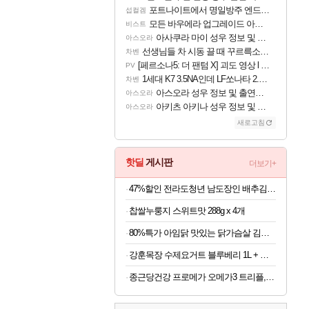
포트나이트에서 명일방주 엔드필드 [펠리카] 판매 예정
섭컬겜
모든 바우에라 업그레이드 아이템 획득 위치 공략 (89개)
비스트
아사쿠라 마이 성우 정보 및 주요 필모
아스오라
선생님들 차 시동 끌 때 꾸르륵소리나는데
차벤
[페르소나5: 더 팬텀 X] 괴도 영상 l 타카마키 안·댄싱 스타
PV
1세대 K7 3.5NA인데 LF쏘나타 2.0NA 기변하면 유류비 절약이 얼마나 될까요..?
차벤
아스오라 성우 정보 및 출연작 모음
아스오라
아키츠 아키나 성우 정보 및 주요 필모
아스오라
새로고침
핫딜
게시판
더보기+
47%할인 전라도청년 남도장인 배추김치, 5kg, 1박스
찹쌀누룽지 스위트맛 288g x 4개
80%특가 아임닭 맛있는 닭가슴살 김치 볶음밥, 200g, 20개
강훈목장 수제요거트 블루베리 1L + 딸기 1L
종근당건강 프로메가 오메가3 트리플, 60정, 2