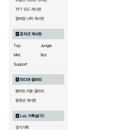
와일드 리프트 게시판
자이라
자크
TFT 모드 게시판
칼바람 나락 게시판
직스
진
포지션 게시판
Top
Jungle
카이사
카직스
Mid
Bot
Support
퀸
크산테
미디어 갤러리
팬아트 카툰 갤러리
트리스타나
트린다미어
동영상 게시판
LoL 기록실(구)
하이머딩거
헤카림
경기기록