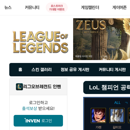
로스트아크
뉴스
커뮤니티
게임캘린더
게이머존
기대평 이벤트
홈
스킨 갤러리
정보 공유 게시판
커뮤니티 게시판
리그오브레전드 인벤
LoL 챔피언 공
로그인하고
ALL
ㄱ
출석보상
받으세요!
로그인
가렌
갈리오