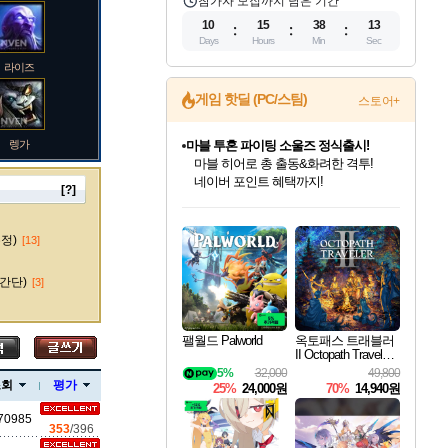
참가자 모집까지 남은 기간
10
15
38
12
Days
Hours
Min
Sec
라이즈
게임 핫딜 (PC/스팀)
스토어+
렝가
마블 투혼 파이팅 소울즈 정식출시!
마블 히어로 총 출동&화려한 격투!
네이버 포인트 혜택까지!
[?]
인벤게임즈 8월 특별 할인!
드래곤소드: 어웨이크닝 입점!
문명 7 특별 할인!
귀무자: 검의 길 예약 판매 중!
비스트 오브 리인카네이션 정식 출시!
커세어 코브 출시 기념 할인!
더 렐릭 퍼스트 가디언 정식 출시
베데스다 40주년 기념 할인 중!
캡콤 프렌차이즈 할인 진행 중!
캡콤 일부 상품 상시 할인
스타워즈 은하계 레이서
로블록스 기프트 카드 공식 입점
인기 퍼블리셔 모음!
스팀으로 만나는 드래곤소드!
조선&고려 DLC 출시 예정
10% 할인과
게임프릭 신작 IP
해적'섬'을 발전시키자!
설화x하드코어 액션!
베데스다의 명작들을
몬헌, 바하 등 인기 IP를
몬헌 와일즈 & 드래곤즈 도그마2
인벤게임즈에서 10% 추가 적립
Robux를 가장 안전하고
마오카이
최대 90% 할인가를 만나보세요!
네이버혜택과 함께 만나보세요!
50%할인&추가 적립까지!
이니&베니 혜택까지!
네이버 혜택가와 함께 예약하세요!
할인&네이버혜택으로 만나보세요!
네이버페이 혜택과 만나보세요!
40주년 프로모션으로 만나보세요!
할인가에 만나보세요!
일부 에디션 상시 할인!
혜택으로 예약 판매 중
편안하게 충전하세요
수정)
[13]
간단)
[3]
바루스
팰월드 Palworld
옥토패스 트래블러
II Octopath Traveler I
I
5%
32,000
49,800
브랜드
조회
평가
25%
24,000원
70%
14,940원
70985
353
/396