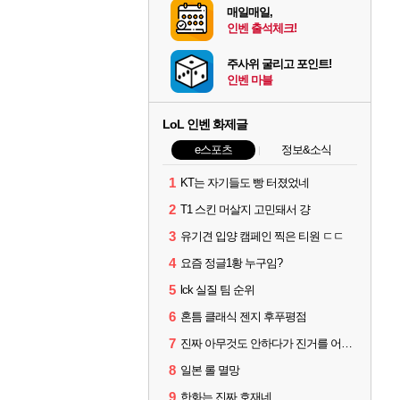
매일매일,
인벤 출석체크!
주사위 굴리고 포인트!
인벤 마블
LoL 인벤 화제글
e스포츠
정보&소식
1
KT는 자기들도 빵 터졌었네
2
T1 스킨 머살지 고민돼서 걍
3
유기견 입양 캠페인 찍은 티원 ㄷㄷ
4
요즘 정글1황 누구임?
5
lck 실질 팀 순위
6
혼틈 클래식 젠지 후푸평점
7
진짜 아무것도 안하다가 진거를 어떻게 쉴드를 치지
8
일본 롤 멸망
9
한화는 진짜 호재네