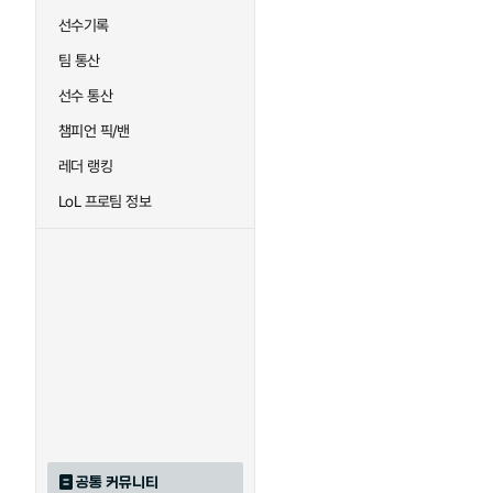
선수기록
팀 통산
선수 통산
챔피언 픽/밴
레더 랭킹
LoL 프로팀 정보
공통 커뮤니티