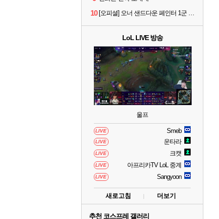
10
[오피셜] 오너 샌드다운 페인터 1군 콜업 출전
LoL LIVE 방송
울프
Smeb
LIVE
운타라
LIVE
크캣
LIVE
아프리카TV LoL 중계
LIVE
Sangyoon
LIVE
새로고침
더보기
추천 코스프레 갤러리