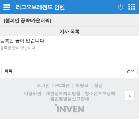
리그오브레전드
인벤
[챔피언 공략/카운터픽]
기사 목록
등록된 글이 없습니다.
등록된 글이 없습니다.
목록
검색
로그인
PC화면
퀵링크
설정
청소년보호정책
이용약관
개인정보처리방침
▲
불법촬영물신고안내
(주)
인
벤