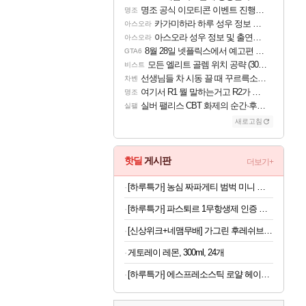
명조 공식 이모티콘 이벤트 진행해봤습니다! 참여부터 추첨까지????
명조
카가미하라 하루 성우 정보 및 주요 필모
아스오라
아스오라 성우 정보 및 출연작 모음
아스오라
8월 28일 넷플릭스에서 예고편 공개 예정
GTA6
모든 엘리트 골렘 위치 공략 (30개) - 방랑 결투가
비스트
선생님들 차 시동 끌 때 꾸르륵소리나는데
차벤
여기서 R1 뭘 말하는거고 R2가 뭘말하는걸까요?
명조
실버 팰리스 CBT 화제의 순간·후기 모음
실팰
새로고침
핫딜
게시판
더보기+
[하루특가] 농심 짜파게티 범벅 미니 컵라면 70g, 12개
[하루특가] 파스퇴르 1무항생제 인증 바른목장 우유, 190ml, 24개
[신상위크+네맴무배] 가그린 후레쉬브레스 치약 120g, 라임민트향, 5개
게토레이 레몬, 300ml, 24개
[하루특가] 에스프레소스틱 로얄 헤이즐넛