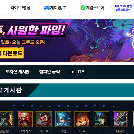
최대 90% 할인
라이브/영상
게이밍/IT
게임스토어
8월 프로모션
포지션 게시판
챔피언 공략
LoL DB
략 게시판
ㄴ
ㄷ
ㄹ
ㅁ
ㅂ
ㅅ
ㅇ
ㅈ
ㅊ
ㅋ
ㅌ
ㅍ
ㅎ
갱플랭크
그라가스
그레이브즈
그웬
나르
나미
나서스