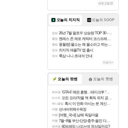
새로고침
조이
오늘의 치지직
오늘의 SOOP
카시오페아
26년 7월 팔로우 상승량 TOP 30 - 월간 치지직
잡담
젠레스 존 제로 캐릭터 코스프레한 꽁주
짤방
풍월량) 물소는 왜 물소라고 하는거야? 아! 그만 ㅋㅋ
클립
코르키
치지직 애플TV 앱 출시
정보
룩삼 니니 초대석 안내
정보
더보기+
트런들
오늘의 팟벤
오늘의 핫벤
‘GTA 6’ 예판 흥행…테이크투 “내부 예상 크게 넘어”
해외겜
피즈
모든 요리/작물 책 획득 위치 공략 (36개) - 미식가 도전과제
비스트
혹시 이 만화 아시는 분 계신가요
애니클립
선녀바위해수욕장
여행
[여행_국내] 남해 독일마을
여행
7월~8월 부산-단양-충주-울진 다녀왔어요~
여행
60프레임 나오는데 정상일까요?
레퀴엠