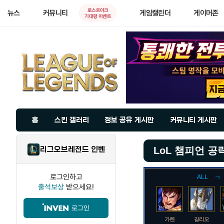
로스트아크
뉴스
커뮤니티
게임캘린더
게이머존
기대평 이벤트
홈
스킨 갤러리
정보 공유 게시판
커뮤니티 게시판
리그오브레전드 인벤
LoL 챔피언 공
로그인하고
ALL
ㄱ
출석보상
받으세요!
로그인
가렌
갈리오