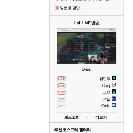
10
일본 롤 멸망
LoL LIVE 방송
Bless
캡틴잭
LIVE
Corejj
LIVE
크캣
LIVE
Pray
OFF
Gorilla
OFF
새로고침
더보기
추천 코스프레 갤러리