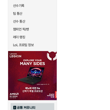
선수기록
팀 통산
선수 통산
챔피언 픽/밴
레더 랭킹
LoL 프로팀 정보
공통 커뮤니티