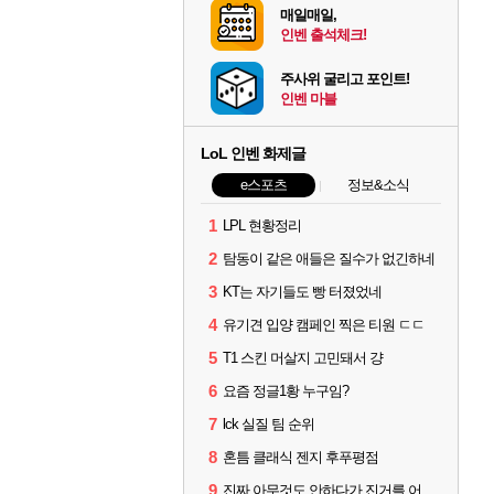
매일매일,
인벤 출석체크!
주사위 굴리고 포인트!
인벤 마블
LoL 인벤 화제글
e스포츠
정보&소식
1
LPL 현황정리
2
탐동이 같은 애들은 질수가 없긴하네
3
KT는 자기들도 빵 터졌었네
4
유기견 입양 캠페인 찍은 티원 ㄷㄷ
5
T1 스킨 머살지 고민돼서 걍
6
요즘 정글1황 누구임?
7
lck 실질 팀 순위
8
혼틈 클래식 젠지 후푸평점
9
진짜 아무것도 안하다가 진거를 어떻게 쉴드를 치지