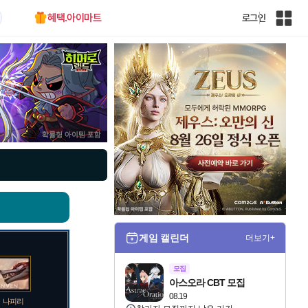
혜택.아이마트
로그인
인
벤
전
체
사
이
트
맵
게임 캘린더
더보기+
모집
아스오라 CBT 모집
08.19
나피리