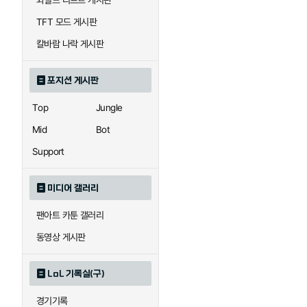
와일드 리프트 게시판
자이라
자크
TFT 모드 게시판
칼바람 나락 게시판
직스
진
포지션 게시판
Top
Jungle
카이사
카직스
Mid
Bot
Support
퀸
크산테
미디어 갤러리
팬아트 카툰 갤러리
트리스타나
트린다미어
동영상 게시판
LoL 기록실(구)
하이머딩거
헤카림
경기기록