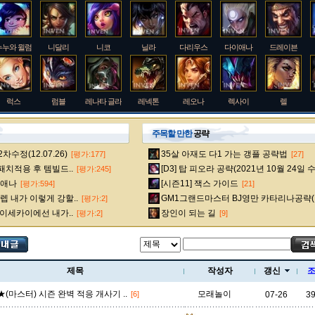
누누와 윌럼프
니달리
니코
닐라
다리우스
다이애나
드레이븐
럭스
럼블
레나타 글라스크
레넥톤
레오나
렉사이
렐
주목할 만한
공략
수정(12.07.26)
35살 아재도 다1 가는 갱플 공략법
[평가:177]
[27]
룰루
르블랑
리 신
리븐
리산드라
릴리아
마스터 이
 패치적용 후 템빌드..
[D3] 탑 피오라 공략(2021년 10월 24일 
[평가:245]
다이애나
[시즌11] 잭스 가이드
[평가:594]
[21]
 내가 이렇게 강할..
GM1그랜드마스터 BJ영만 카타리나공략(
[평가:2]
멜
모데카이저
모르가나
문도 박사
미스 포츈
밀리오
바드
 이세카이에선 내가..
장인이 되는 길
[평가:2]
[9]
베인
벡스
벨베스
벨코즈
볼리베어
브라움
브라이어
제목
작성자
갱신
★(마스터) 시즌 완벽 적응 개사기 ..
모래놀이
07-26
3
[6]