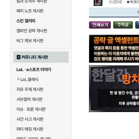
팁과 노하우 게시판
블라디미르
블리츠크랭크
[시즌14]
★히트다
패치 노트 게시판
스킨 갤러리
세라핀
세주아니
챔피언 공략 게시판
버그 제보 게시판
시비르
신 짜오
커뮤니티 게시판
LoL · e스포츠 이야기
아칼리
아크샨
└
LoL 클래식
자유 주제 게시판
에코
엘리스
서브컬처 게시판
이슈 · 토론 게시판
사건 사고 게시판
우르곳
워윅
파티 매칭 게시판