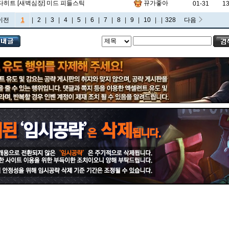
비에고
빅토르
뽀삐
사미라
사이온
사일러스
샤코
히트 [새벽심장] 미드 피들스틱
뀨가좋아
01-31
1
이전
1
|
2
|
3
|
4
|
5
|
6
|
7
|
8
|
9
|
10
|
...
|
328
다음
세트
소나
소라카
쉔
쉬바나
스몰더
스웨인
신드라
신지드
쓰레쉬
아리
아무무
아우렐리온 솔
아이번
아트록스
아펠리오스
알리스타
암베사
애니
애니비아
애쉬
오공
오로라
오른
오리아나
올라프
요네
요릭
유나라
유미
이렐리아
이블린
이즈리얼
일라오이
자르반 4세