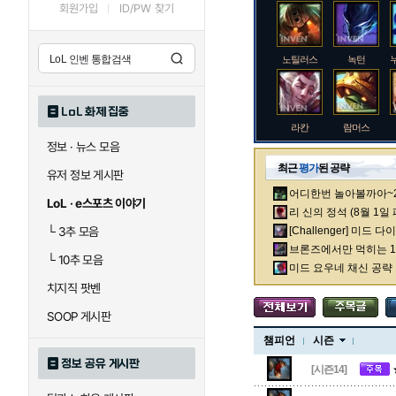
회원가입
ID/PW 찾기
노틸러스
녹턴
LoL 화제 집중
라칸
람머스
정보 · 뉴스 모음
최근
평가
된 공략
유저 정보 게시판
어디한번 놀아볼까아~2차
로크
루시안
LoL · e스포츠 이야기
리 신의 정석 (8월 1일
└
3추 모음
[Challenger] 미드 
브론즈에서만 먹히는 1렙
└
10추 모음
말자하
말파이트
미드 요우네 채신 공략
치지직 팟벤
SOOP 게시판
바이
베이가
챔피언
시즌
정보 공유 게시판
[시즌14]