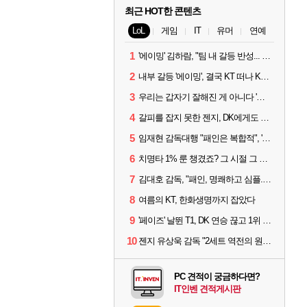
최근 HOT한 콘텐츠
LoL
게임
IT
유머
연예
1
'에이밍' 김하람, "팀 내 갈등 반성... 끝까지 뛰고 싶었다"
2
내부 갈등 '에이밍', 결국 KT 떠나 KRX로...'지우'와 트레이드
3
우리는 갑자기 잘해진 게 아니다 '씨맥' 김대호 감독의 자신감
4
갈피를 잡지 못한 젠지, DK에게도 0:2 패배
5
임재현 감독대행 "패인은 복합적", '도란' "팀에 과부하 왔다"
6
치명타 1% 룬 챙겼죠? 그 시절 그 감성 '롤 클래식' 30일 출시
7
김대호 감독, "패인, 명쾌하고 심플...다시 힘낼 수 있어"
8
여름의 KT, 한화생명까지 잡았다
9
'페이즈' 날뛴 T1, DK 연승 끊고 1위 지켜
10
젠지 유상욱 감독 "2세트 역전의 원인...너무 급했다"
PC 견적이 궁금하다면?
IT인벤 견적게시판