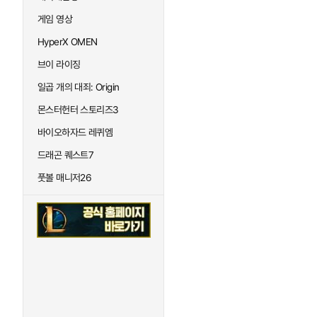
게임 영상
HyperX OMEN
브이 라이징
일곱 개의 대죄: Origin
몬스터헌터 스토리즈3
바이오하자드 레퀴엠
드래곤 퀘스트7
풋볼 매니저26