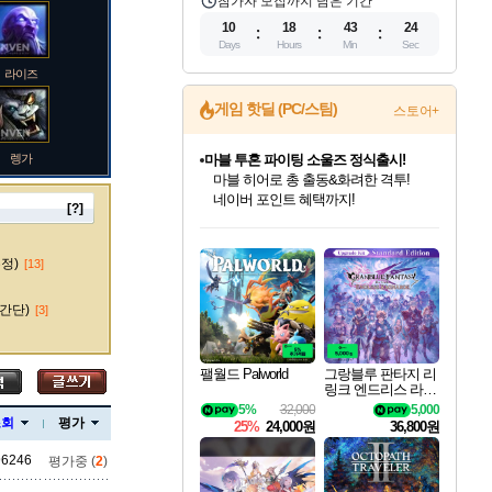
참가자 모집까지 남은 기간
10
18
43
23
Days
Hours
Min
Sec
라이즈
게임 핫딜 (PC/스팀)
스토어+
렝가
마블 투혼 파이팅 소울즈 정식출시!
마블 히어로 총 출동&화려한 격투!
네이버 포인트 혜택까지!
[?]
인벤게임즈 8월 특별 할인!
드래곤소드: 어웨이크닝 입점!
문명 7 특별 할인!
귀무자: 검의 길 예약 판매 중!
비스트 오브 리인카네이션 정식 출시!
커세어 코브 출시 기념 할인!
더 렐릭 퍼스트 가디언 정식 출시
베데스다 40주년 기념 할인 중!
캡콤 프렌차이즈 할인 진행 중!
캡콤 일부 상품 상시 할인
스타워즈 은하계 레이서
로블록스 기프트 카드 공식 입점
인기 퍼블리셔 모음!
스팀으로 만나는 드래곤소드!
조선&고려 DLC 출시 예정
10% 할인과
게임프릭 신작 IP
해적'섬'을 발전시키자!
설화x하드코어 액션!
베데스다의 명작들을
몬헌, 바하 등 인기 IP를
몬헌 와일즈 & 드래곤즈 도그마2
인벤게임즈에서 10% 추가 적립
Robux를 가장 안전하고
마오카이
최대 90% 할인가를 만나보세요!
네이버혜택과 함께 만나보세요!
50%할인&추가 적립까지!
이니&베니 혜택까지!
네이버 혜택가와 함께 예약하세요!
할인&네이버혜택으로 만나보세요!
네이버페이 혜택과 만나보세요!
40주년 프로모션으로 만나보세요!
할인가에 만나보세요!
일부 에디션 상시 할인!
혜택으로 예약 판매 중
편안하게 충전하세요
수정)
[13]
간단)
[3]
바루스
팰월드 Palworld
그랑블루 판타지 리
링크 엔드리스 라그
나로크 업그레이드
5%
32,000
5,000
브랜드
킷 Granblue Fantasy
조회
평가
25%
24,000원
36,800원
Relink Endless Ragn
arok Upgrade Kit DL
96246
평가중 (
2
)
C