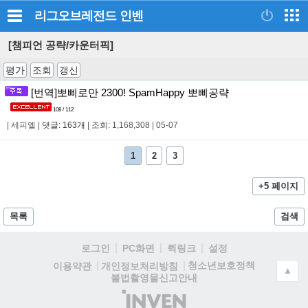
리그오브레전드
인벤
[챔피언 공략/카운터픽]
평가
조회
갱신
[번역]뽀삐로만 2300! SpamHappy 뽀삐공략
108 / 112
|
세피엘
|
댓글: 163개
|
조회: 1,168,308
|
05-07
1
2
3
+5 페이지
목록
검색
로그인
PC화면
퀵링크
설정
청소년보호정책
이용약관
개인정보처리방침
▲
불법촬영물신고안내
(주)