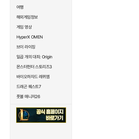
여행
해외게임정보
게임 영상
HyperX OMEN
브이 라이징
일곱 개의 대죄: Origin
몬스터헌터 스토리즈3
바이오하자드 레퀴엠
드래곤 퀘스트7
풋볼 매니저26