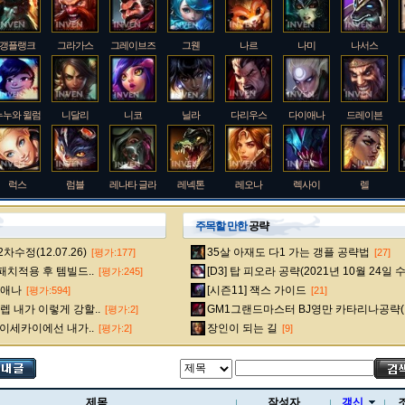
갱플랭크
그라가스
그레이브즈
그웬
나르
나미
나서스
누누와 윌럼프
니달리
니코
닐라
다리우스
다이애나
드레이븐
럭스
럼블
레나타 글라스크
레넥톤
레오나
렉사이
렐
주목할 만한
공략
수정(12.07.26)
35살 아재도 다1 가는 갱플 공략법
[평가:177]
[27]
룰루
르블랑
리 신
리븐
리산드라
릴리아
마스터 이
 패치적용 후 템빌드..
[D3] 탑 피오라 공략(2021년 10월 24일 
[평가:245]
다이애나
[시즌11] 잭스 가이드
[평가:594]
[21]
 내가 이렇게 강할..
GM1그랜드마스터 BJ영만 카타리나공략(
[평가:2]
멜
모데카이저
모르가나
문도 박사
미스 포츈
밀리오
바드
 이세카이에선 내가..
장인이 되는 길
[평가:2]
[9]
베인
벡스
벨베스
벨코즈
볼리베어
브라움
브라이어
제목
작성자
갱신