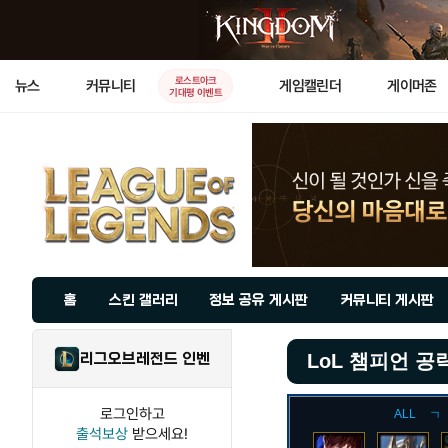
로스트아크
뉴스
커뮤니티
게임캘린더
게이머존
기대평 이벤트
홈
스킨 갤러리
정보 공유 게시판
커뮤니티 게시판
리그오브레전드 인벤
LoL 챔피언 공
로그인하고
ALL
ㄱ
출석보상
받으세요!