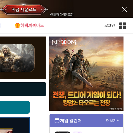
혜택.아이마트
로그인
인
벤
전
체
사
이
트
맵
게임 캘린더
더보기+