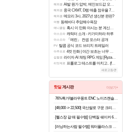
AI발 원가 압박, 메인보드값 오르나
해외겜
중국 CXMT, D램 매출 점유율 7%…글로벌 4위로 부상
해외겜
메모리 3사, 2027년 생산분 완판?
해외겜
동해바다 추암해수욕장
여행
혹시 이 만화 아시는 분 계신가요
애니클립
캐릭터 소개 - 카가미하라 하루
아스오라
「에린」 컨셉 포스터 공개
아스오라
탈콥 공식 코드 브리치 트레일러
PV
4컷 만화 | 야간 보초는 너무 힘들어
아주프로
라이자 AI 채팅 RPG 게임 [RyzaChat: AI] 공개
섭컬겜
프롤로그 테스트를 마치고.. (feat. 리아)
리밋제로
새로고침
핫딜
게시판
더보기+
76%특가!블라우풍트 ENC 노이즈캔슬링 블루투스5.4 무선이어폰
[48,000 -> 22,500] 국산쌀로 구운 크리스피 치즈롤 100개입 x 2박스
[헬스장 갈 때 필수템] 단백질 쉐이커 600ml
[러닝하는사람 필수템] 워터플라스크 500ml x 2개