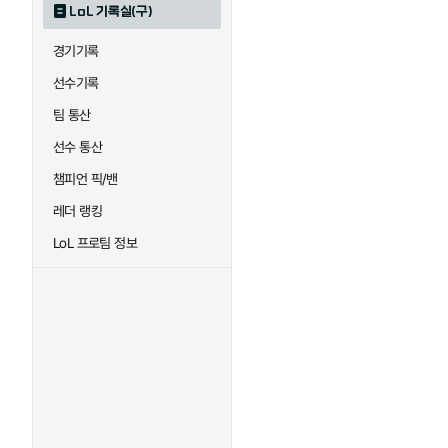
LoL 기록실(구)
하이머딩거
헤카림
경기기록
선수기록
팀 통산
선수 통산
챔피언 픽/밴
레더 랭킹
LoL 프로팀 정보