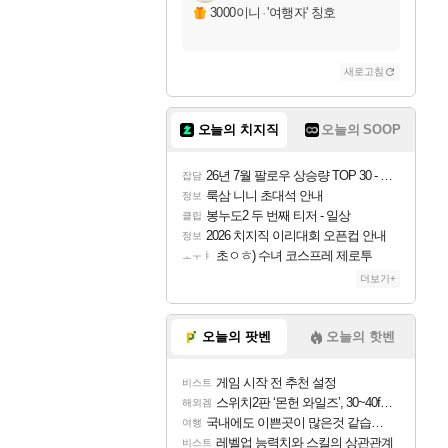
자야
3000이니
·
'여행자' 칭호
새로고침
조이
오늘의 치지직
오늘의 SOOP
카시오페아
26년 7월 팔로우 상승량 TOP 30 - 월간 치지직
잡담
룩삼 니니 초대석 안내
정보
봉누도2 두 번째 티저 - 일상
클립
코르키
2026 치지직 이리대회 오픈컵 안내
정보
초ㅇㅎ) 수녀 코스프레 제로투
ㅗㅜㅑ
더보기+
트런들
오늘의 팟벤
오늘의 핫벤
게임 시작 전 추천 설정
비스트
피즈
스위치2판 ‘몬헌 와일즈’, 30~40fps 목표 추정
해외겜
국내에도 이쁜곳이 많은것 같습니다
여행
레벨업 능력치와 스킬의 상관관계
비스트