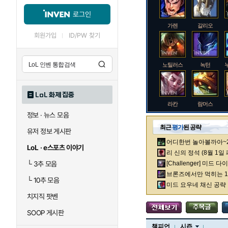
로그인
가렌
갈리오
회원가입
ID/PW 찾기
노틸러스
녹턴
LoL 화제 집중
라칸
람머스
정보 · 뉴스 모음
최근
평가
된 공략
유저 정보 게시판
어디한번 놀아볼까아~2차
로크
루시안
LoL · e스포츠 이야기
리 신의 정석 (8월 1일
└
3추 모음
[Challenger] 미드 
브론즈에서만 먹히는 1렙
└
10추 모음
말자하
말파이트
미드 요우네 채신 공략
치지직 팟벤
SOOP 게시판
바이
베이가
챔피언
시즌