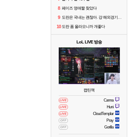
8
페이즈 영애짤 찾았다
9
도란은 국내는 괜찮아. 걍 해외경기가 개 쓰레기라 그래
10
도란 폼 올라오니까 개좋다
LoL LIVE 방송
캡틴잭
Canna
LIVE
Huni
LIVE
CloudTemplar
LIVE
Pray
OFF
Gorilla
OFF