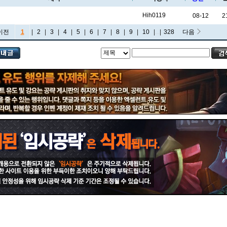
Hih0119
08-12
2
이전
1
|
2
|
3
|
4
|
5
|
6
|
7
|
8
|
9
|
10
|
...
|
328
다음
비에고
빅토르
뽀삐
사미라
사이온
사일러스
샤코
세트
소나
소라카
쉔
쉬바나
스몰더
스웨인
신드라
신지드
쓰레쉬
아리
아무무
아우렐리온 솔
아이번
아트록스
아펠리오스
알리스타
암베사
애니
애니비아
애쉬
오공
오로라
오른
오리아나
올라프
요네
요릭