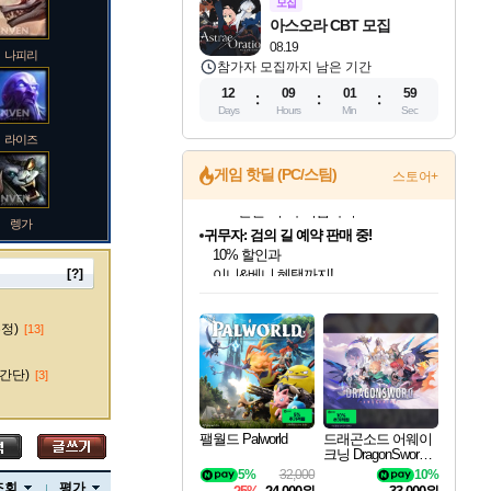
모집
아스오라 CBT 모집
08.19
나피리
참가자 모집까지 남은 기간
12
09
01
57
Days
Hours
Min
Sec
라이즈
게임 핫딜 (PC/스팀)
스토어+
렝가
귀무자: 검의 길 예약 판매 중!
10% 할인과
이니&베니 혜택까지!
[?]
인벤게임즈 8월 특별 할인!
드래곤소드: 어웨이크닝 입점!
문명 7 특별 할인!
비스트 오브 리인카네이션 정식 출시!
커세어 코브 출시 기념 할인!
더 렐릭 퍼스트 가디언 정식 출시
베데스다 40주년 기념 할인 중!
마블 투혼 파이팅 소울즈 예약 판매 중!
캡콤 프렌차이즈 할인 진행 중!
캡콤 일부 상품 상시 할인
스타워즈 은하계 레이서
로블록스 기프트 카드 공식 입점
인기 퍼블리셔 모음!
스팀으로 만나는 드래곤소드!
조선&고려 DLC 출시 예정
게임프릭 신작 IP
해적'섬'을 발전시키자!
설화x하드코어 액션!
베데스다의 명작들을
마블 히어로 총 출동&화려한 격투!
몬헌, 바하 등 인기 IP를
몬헌 와일즈 & 드래곤즈 도그마2
인벤게임즈에서 10% 추가 적립
Robux를 가장 안전하고
마오카이
최대 90% 할인가를 만나보세요!
네이버혜택과 함께 만나보세요!
50%할인&추가 적립까지!
네이버 혜택가와 함께 예약하세요!
할인&네이버혜택으로 만나보세요!
네이버페이 혜택과 만나보세요!
40주년 프로모션으로 만나보세요!
네이버 포인트 혜택까지!
할인가에 만나보세요!
일부 에디션 상시 할인!
혜택으로 예약 판매 중
편안하게 충전하세요
수정)
[13]
간단)
[3]
바루스
팰월드 Palworld
드래곤소드 어웨이
크닝 DragonSword A
wakening
5%
32,000
10%
브랜드
조회
평가