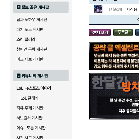
정보 공유 게시판
[시즌14]
저장용
팁과 노하우 게시판
블라디미르
블리츠크랭크
패치 노트 게시판
스킨 갤러리
세라핀
세주아니
챔피언 공략 게시판
버그 제보 게시판
시비르
신 짜오
커뮤니티 게시판
LoL · e스포츠 이야기
아칼리
아크샨
└
LoL 클래식
자유 주제 게시판
에코
엘리스
서브컬처 게시판
이슈 · 토론 게시판
사건 사고 게시판