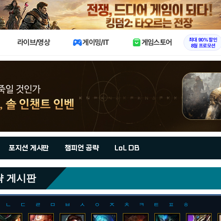
X
최대 90% 할인
라이브/영상
게이밍/IT
게임스토어
8월 프로모션
포지션 게시판
챔피언 공략
LoL DB
략 게시판
ㄴ
ㄷ
ㄹ
ㅁ
ㅂ
ㅅ
ㅇ
ㅈ
ㅊ
ㅋ
ㅌ
ㅍ
ㅎ