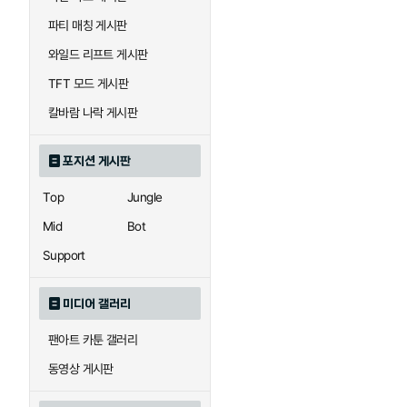
우르곳
워윅
파티 매칭 게시판
와일드 리프트 게시판
자이라
자크
TFT 모드 게시판
칼바람 나락 게시판
직스
진
포지션 게시판
Top
Jungle
카이사
카직스
Mid
Bot
Support
퀸
크산테
미디어 갤러리
팬아트 카툰 갤러리
트리스타나
트린다미어
동영상 게시판