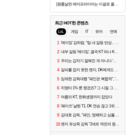
[원룸살면 에어프라이어는 이걸로 졸업] 한경희 4세대 에어뷰 에어프라이어 6L
최근 HOT한 콘텐츠
LoL
게임
IT
유머
연예
1
'에이밍' 김하람, "팀 내 갈등 반성... 끝까지 뛰고 싶었다"
2
내부 갈등 '에이밍', 결국 KT 떠나 KRX로...'지우'와 트레이드
3
우리는 갑자기 잘해진 게 아니다 '씨맥' 김대호 감독의 자신감
4
갈피를 잡지 못한 젠지, DK에게도 0:2 패배
5
임재현 감독대행 "패인은 복합적", '도란' "팀에 과부하 왔다"
6
치명타 1% 룬 챙겼죠? 그 시절 그 감성 '롤 클래식' 30일 출시
7
여름의 KT, 한화생명까지 잡았다
8
'페이즈' 날뛴 T1, DK 연승 끊고 1위 지켜
9
김대호 감독, "패인, 명쾌하고 심플...다시 힘낼 수 있어"
10
젠지 유상욱 감독 "2세트 역전의 원인...너무 급했다"