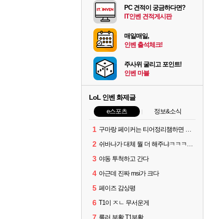
PC 견적이 궁금하다면?
IT인벤 견적게시판
매일매일,
인벤 출석체크!
주사위 굴리고 포인트!
인벤 마블
LoL 인벤 화제글
e스포츠
정보&소식
1
구마랑 페이커는 티어정리챔하면 안됨
2
쉬바나가 대체 뭘 더 해주냐ㅋㅋㅋㅋㅋㅋ
3
야동 투척하고 간다
4
아근데 진짜 msi가 크다
5
페이즈 감상평
6
T1이 ㅈㄴ 무서운게
7
룰러 부활 T1부활