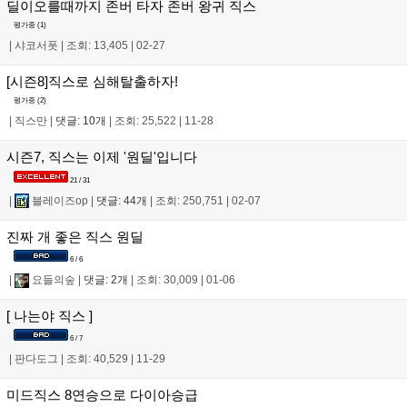
딜이오를때까지 존버 타자 존버 왕귀 직스
평가중 (
1
)
|
샤코서폿
|
조회: 13,405
|
02-27
[시즌8]직스로 심해탈출하자!
평가중 (
2
)
|
직스만
|
댓글: 10개
|
조회: 25,522
|
11-28
시즌7, 직스는 이제 '원딜'입니다
21 / 31
|
블레이즈op
|
댓글: 44개
|
조회: 250,751
|
02-07
진짜 개 좋은 직스 원딜
6 / 6
|
요들의숲
|
댓글: 2개
|
조회: 30,009
|
01-06
[ 나는야 직스 ]
6 / 7
|
판다도그
|
조회: 40,529
|
11-29
미드직스 8연승으로 다이아승급