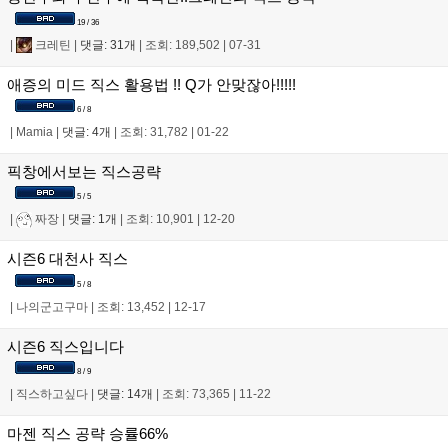
19 / 36
|
크레틴
|
댓글: 31개
|
조회: 189,502
|
07-31
애증의 미드 직스 활용법 !! Q가 안맞잖아!!!!!
6 / 8
|
Mamia
|
댓글: 4개
|
조회: 31,782
|
01-22
픽창에서보는 직스공략
5 / 5
|
짜장
|
댓글: 1개
|
조회: 10,901
|
12-20
시즌6 대천사 직스
5 / 8
|
나의군고구마
|
조회: 13,452
|
12-17
시즌6 직스입니다
8 / 9
|
직스하고싶다
|
댓글: 14개
|
조회: 73,365
|
11-22
마젠 직스 공략 승률66%