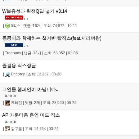
W불유성과 확정Q딜 넣기 v3.14
8 / 9
|
0직스
|
댓글: 16개
|
조회: 74,872
|
10-11
콩콩이와 함께하는 철거반 탑직스(feat.서리여왕)
3 / 5
|
Treebuds
|
댓글: 13개
|
조회: 63,052
|
01-06
즐겜용 직스정글
|
Endorcy
|
조회: 12,237
|
08-28
고인물 챔피언이 아닙니다..
평가중 (
2
)
|
크레틴
|
댓글: 2개
|
조회: 28,050
|
06-25
AP 카운터용 운영 미드 직스
평가중 (
1
)
|
광구름
|
조회: 14,564
|
03-25