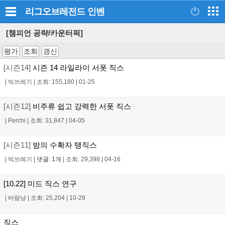
리그오브레전드
인벤
[챔피언 공략/카운터픽]
평가
조회
갱신
[시즌14]
시즌 14 라일라이 서폿 직스
|
빅쓰레기
|
조회: 155,180
|
01-25
[시즌12]
비주류 쉽고 강력한 서폿 직스
|
Perchi
|
조회: 31,847
|
04-05
[시즌11]
밤의 수확자 탱직스
|
빅쓰레기
|
댓글: 1개
|
조회: 29,398
|
04-16
[10.22] 미드 직스 연구
|
바람냥
|
조회: 25,204
|
10-29
직스