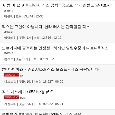
★ 뻥 이 요 ★ !! 간단한 직스 공략 : 궁으로 상대 멘탈도 날려보자!
평가중 (
1
)
|
버블탱
|
조회: 13,844
|
12-31
직스는 고인이 아닙니다. 한타 터치는 관짝탈출 직스
평가중 (
2
)
|
익명따위
|
댓글: 1개
|
조회: 12,316
|
12-11
모르가나에 필적하는 안정성 - 하지만 딜량수준이 다르다!! 직스
평가중 (
1
)
|
컴초보
|
댓글: 1개
|
조회: 10,529
|
12-10
(현 다이아2) 시즌2,3,4,5,6 직스 모스트 - 직스 공략입니다.
5 / 5
|
쉬프트탭
|
댓글: 10개
|
조회: 18,527
|
06-09
직스 개쓰레기 / 0521수정 (6.9)
15 / 26
|
기합의띠
|
댓글: 23개
|
조회: 92,922
|
05-21
중반부와 후반부에 핵폭탄!!크레틴의 직스 공략