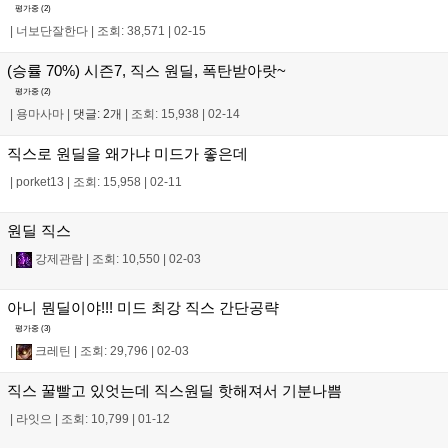
평가중 (
2
)
|
너보단잘한다
|
조회: 38,571
|
02-15
(승률 70%) 시즌7, 직스 원딜, 폭탄받아랏~
평가중 (
2
)
|
용마사마
|
댓글: 2개
|
조회: 15,938
|
02-14
직스로 원딜을 왜가냐 미드가 좋은데
|
porket13
|
조회: 15,958
|
02-11
원딜 직스
|
강제관람
|
조회: 10,550
|
02-03
아니 뭔딜이야!!! 미드 최강 직스 간단공략
평가중 (
3
)
|
크레틴
|
조회: 29,796
|
02-03
직스 꿀빨고 있엇는데 직스원딜 핫해져서 기분나쁨
|
라잇으
|
조회: 10,799
|
01-12