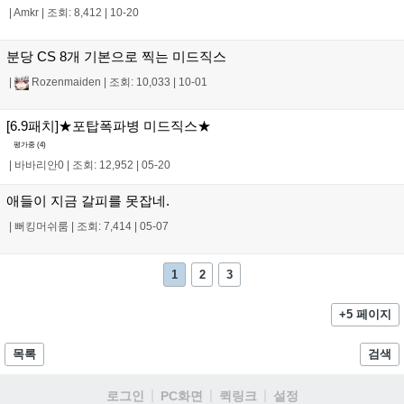
|
Amkr
|
조회: 8,412
|
10-20
분당 CS 8개 기본으로 찍는 미드직스
|
Rozenmaiden
|
조회: 10,033
|
10-01
[6.9패치]★포탑폭파병 미드직스★
평가중 (
4
)
|
바바리안0
|
조회: 12,952
|
05-20
애들이 지금 갈피를 못잡네.
|
뻐킹머쉬룸
|
조회: 7,414
|
05-07
1
2
3
+5 페이지
목록
검색
로그인
PC화면
퀵링크
설정