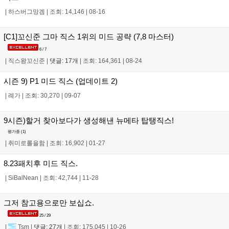
|
하스버그망겜
|
조회: 14,146
|
08-16
[C1]꼬신준 그마 직스 1위의 미드 공략 (7,8 마스터)
6 / 7
|
직스왕꼬신준
|
댓글: 17개
|
조회: 164,361
|
08-24
시즌 9) P1 미드 직스 (업데이트 2)
|
례가
|
조회: 30,270
|
09-07
9시즌)할거 찾아보다가 생성해낸 뉴메타 탑탱직스!
평가중 (
1
)
|
취미로롤을함
|
조회: 16,902
|
01-27
8.23패치후 미드 직스.
|
SiBalNean
|
조회: 42,744
|
11-28
그저 참고용으로만 보십쇼.
25 / 29
|
Tsm
|
댓글: 27개
|
조회: 175,045
|
10-26