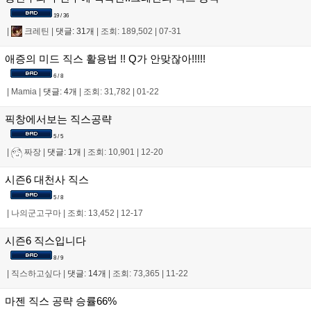
19 / 36
|
크레틴
|
댓글: 31개
|
조회: 189,502
|
07-31
애증의 미드 직스 활용법 !! Q가 안맞잖아!!!!!
6 / 8
|
Mamia
|
댓글: 4개
|
조회: 31,782
|
01-22
픽창에서보는 직스공략
5 / 5
|
짜장
|
댓글: 1개
|
조회: 10,901
|
12-20
시즌6 대천사 직스
5 / 8
|
나의군고구마
|
조회: 13,452
|
12-17
시즌6 직스입니다
8 / 9
|
직스하고싶다
|
댓글: 14개
|
조회: 73,365
|
11-22
마젠 직스 공략 승률66%