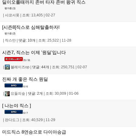
딜이오를때까지 존버 타자 존버 왕귀 직스
평가중 (
1
)
|
샤코서폿
|
조회: 13,405
|
02-27
[시즌8]직스로 심해탈출하자!
평가중 (
2
)
|
직스만
|
댓글: 10개
|
조회: 25,522
|
11-28
시즌7, 직스는 이제 '원딜'입니다
21 / 31
|
블레이즈op
|
댓글: 44개
|
조회: 250,751
|
02-07
진짜 개 좋은 직스 원딜
6 / 6
|
요들의숲
|
댓글: 2개
|
조회: 30,009
|
01-06
[ 나는야 직스 ]
6 / 7
|
판다도그
|
조회: 40,529
|
11-29
미드직스 8연승으로 다이아승급