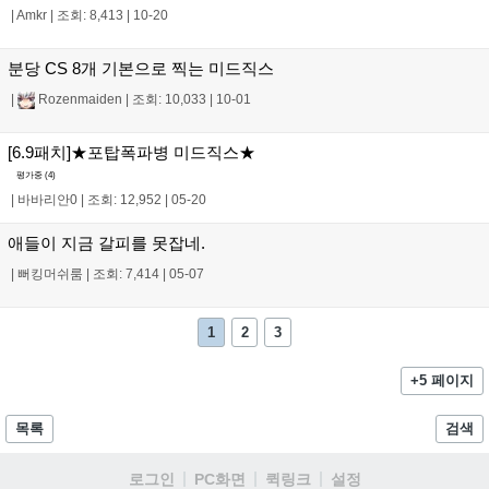
|
Amkr
|
조회: 8,413
|
10-20
분당 CS 8개 기본으로 찍는 미드직스
|
Rozenmaiden
|
조회: 10,033
|
10-01
[6.9패치]★포탑폭파병 미드직스★
평가중 (
4
)
|
바바리안0
|
조회: 12,952
|
05-20
애들이 지금 갈피를 못잡네.
|
뻐킹머쉬룸
|
조회: 7,414
|
05-07
1
2
3
+5 페이지
목록
검색
로그인
PC화면
퀵링크
설정