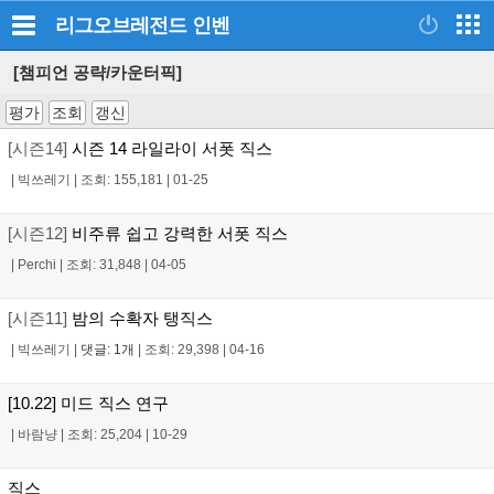
리그오브레전드
인벤
[챔피언 공략/카운터픽]
평가
조회
갱신
[시즌14]
시즌 14 라일라이 서폿 직스
|
빅쓰레기
|
조회: 155,181
|
01-25
[시즌12]
비주류 쉽고 강력한 서폿 직스
|
Perchi
|
조회: 31,848
|
04-05
[시즌11]
밤의 수확자 탱직스
|
빅쓰레기
|
댓글: 1개
|
조회: 29,398
|
04-16
[10.22] 미드 직스 연구
|
바람냥
|
조회: 25,204
|
10-29
직스