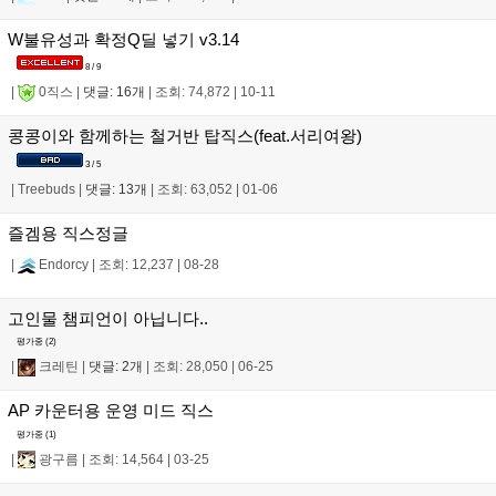
W불유성과 확정Q딜 넣기 v3.14
8 / 9
|
0직스
|
댓글: 16개
|
조회: 74,872
|
10-11
콩콩이와 함께하는 철거반 탑직스(feat.서리여왕)
3 / 5
|
Treebuds
|
댓글: 13개
|
조회: 63,052
|
01-06
즐겜용 직스정글
|
Endorcy
|
조회: 12,237
|
08-28
고인물 챔피언이 아닙니다..
평가중 (
2
)
|
크레틴
|
댓글: 2개
|
조회: 28,050
|
06-25
AP 카운터용 운영 미드 직스
평가중 (
1
)
|
광구름
|
조회: 14,564
|
03-25