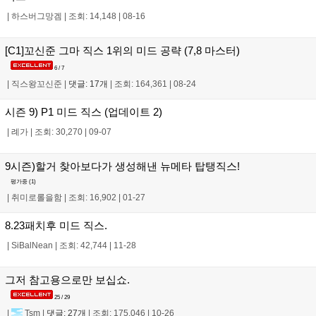
|
하스버그망겜
|
조회: 14,148
|
08-16
[C1]꼬신준 그마 직스 1위의 미드 공략 (7,8 마스터)
6 / 7
|
직스왕꼬신준
|
댓글: 17개
|
조회: 164,361
|
08-24
시즌 9) P1 미드 직스 (업데이트 2)
|
례가
|
조회: 30,270
|
09-07
9시즌)할거 찾아보다가 생성해낸 뉴메타 탑탱직스!
평가중 (
1
)
|
취미로롤을함
|
조회: 16,902
|
01-27
8.23패치후 미드 직스.
|
SiBalNean
|
조회: 42,744
|
11-28
그저 참고용으로만 보십쇼.
25 / 29
|
Tsm
|
댓글: 27개
|
조회: 175,046
|
10-26