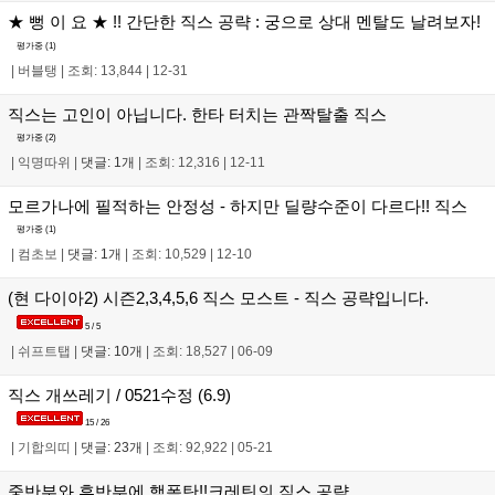
★ 뻥 이 요 ★ !! 간단한 직스 공략 : 궁으로 상대 멘탈도 날려보자!
평가중 (
1
)
|
버블탱
|
조회: 13,844
|
12-31
직스는 고인이 아닙니다. 한타 터치는 관짝탈출 직스
평가중 (
2
)
|
익명따위
|
댓글: 1개
|
조회: 12,316
|
12-11
모르가나에 필적하는 안정성 - 하지만 딜량수준이 다르다!! 직스
평가중 (
1
)
|
컴초보
|
댓글: 1개
|
조회: 10,529
|
12-10
(현 다이아2) 시즌2,3,4,5,6 직스 모스트 - 직스 공략입니다.
5 / 5
|
쉬프트탭
|
댓글: 10개
|
조회: 18,527
|
06-09
직스 개쓰레기 / 0521수정 (6.9)
15 / 26
|
기합의띠
|
댓글: 23개
|
조회: 92,922
|
05-21
중반부와 후반부에 핵폭탄!!크레틴의 직스 공략