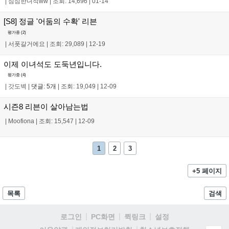
|
심심한녀석ww
|
조회: 14,696
|
01-14
[S8] 정글 '어둠의 수확' 리븐
평가중 (
2
)
|
서폿갈거에요
|
조회: 29,089
|
12-19
이제 이녀석도 도둑년입니다.
평가중 (
4
)
|
갓도벽
|
댓글: 5개
|
조회: 19,049
|
12-09
시즌8 리븐이 살아남는법
|
Moofiona
|
조회: 15,547
|
12-09
1
2
3
+5 페이지
목록
검색
로그인
PC화면
퀵링크
설정