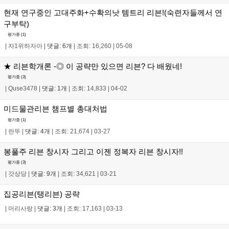
현재 연구중인 고대주화+수확의낫 템트리 리븐!(숙련자들께서 연
구부탁)
평가중 (
1
)
|
자1위하자아
|
댓글: 6개
|
조회: 16,260
|
05-08
★ 리븐학개론 -◎ 이 공략만 있으면 리븐? 다 배웠네!
평가중 (
3
)
|
Quse3478
|
댓글: 1개
|
조회: 14,833
|
04-02
미드물관리븐 챔프별 총대처법
평가중 (
1
)
|
란뚜
|
댓글: 4개
|
조회: 21,674
|
03-27
봉풀주 리븐 창시자 그리고 이젠 정복자 리븐 창시자!!
평가중 (
3
)
|
갓상당
|
댓글: 9개
|
조회: 34,621
|
03-21
집공리븐(탱리븐) 공략
|
머리사랑
|
댓글: 3개
|
조회: 17,163
|
03-13