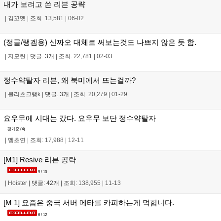
내가 보려고 쓴 리븐 공략
|
김꼬멧
|
조회: 13,581
|
06-02
(정글/랭겜용) 신짜오 대체로 써보는것도 나쁘지 않은 듯 함.
|
지모란
|
댓글: 3개
|
조회: 22,781
|
02-03
정수약탈자 리븐, 왜 북미에서 뜨는걸까?
|
블리츠크랭k
|
댓글: 3개
|
조회: 20,279
|
01-29
요우무에 시대는 갔다. 요우무 보단 정수약탈자
평가중 (
4
)
|
멩초연
|
조회: 17,988
|
12-11
[M1] Resive 리븐 공략
9 / 10
|
Hoister
|
댓글: 42개
|
조회: 138,955
|
11-13
[M 1] 요즘은 중국 서버 메타를 카피하는게 먹힙니다.
6 / 12