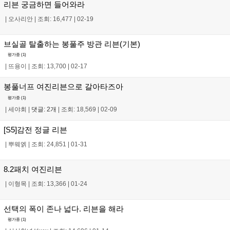
리븐 궁금하면 들어와라
|
오사리안
|
조회: 16,477
|
02-19
브실골 탈출하는 봉풀주 방관 리븐(기본)
평가중 (
1
)
|
뜨용이
|
조회: 13,700
|
02-17
봉풀너프 여진리븐으로 갈아타즈아
평가중 (
1
)
|
세야회
|
댓글: 2개
|
조회: 18,569
|
02-09
[S5]감전 정글 리븐
|
뿌웨엙
|
조회: 24,851
|
01-31
8.2패치 여진리븐
|
이형목
|
조회: 13,366
|
01-24
선택의 폭이 존나 넓다. 리븐을 해라
평가중 (
1
)