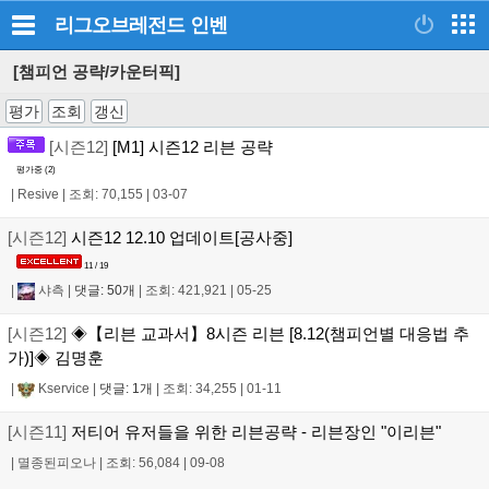
리그오브레전드
인벤
[챔피언 공략/카운터픽]
평가
조회
갱신
[시즌12]
[M1] 시즌12 리븐 공략
평가중 (
2
)
|
Resive
|
조회: 70,155
|
03-07
[시즌12]
시즌12 12.10 업데이트[공사중]
11 / 19
|
샤측
|
댓글: 50개
|
조회: 421,921
|
05-25
[시즌12]
◈【리븐 교과서】8시즌 리븐 [8.12(챔피언별 대응법 추
가)]◈ 김명훈
|
Kservice
|
댓글: 1개
|
조회: 34,255
|
01-11
[시즌11]
저티어 유저들을 위한 리븐공략 - 리븐장인 "이리븐"
|
멸종된피오나
|
조회: 56,084
|
09-08