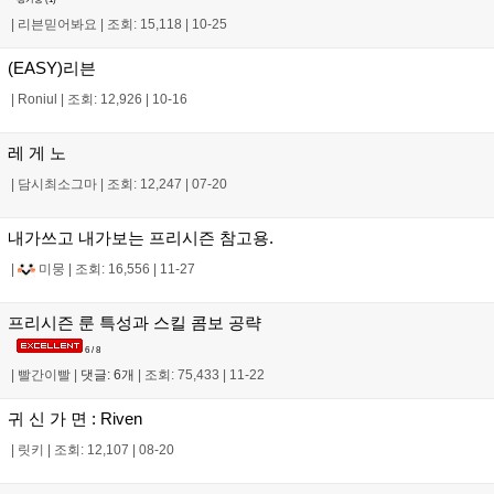
|
리븐믿어봐요
|
조회: 15,118
|
10-25
(EASY)리븐
|
Roniul
|
조회: 12,926
|
10-16
레 게 노
|
담시최소그마
|
조회: 12,247
|
07-20
내가쓰고 내가보는 프리시즌 참고용.
|
미뭉
|
조회: 16,556
|
11-27
프리시즌 룬 특성과 스킬 콤보 공략
6 / 8
|
빨간이빨
|
댓글: 6개
|
조회: 75,433
|
11-22
귀 신 가 면 : Riven
|
릿키
|
조회: 12,107
|
08-20