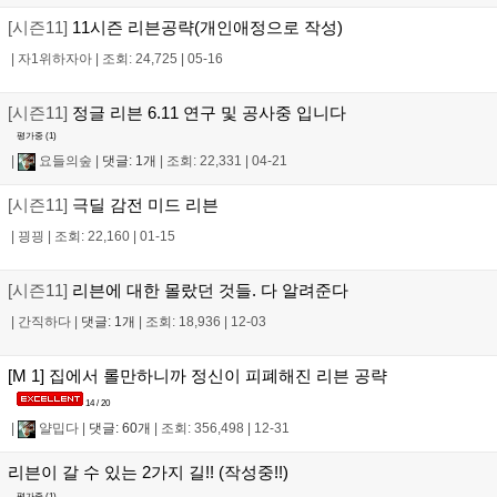
[시즌11]
11시즌 리븐공략(개인애정으로 작성)
|
자1위하자아
|
조회: 24,725
|
05-16
[시즌11]
정글 리븐 6.11 연구 및 공사중 입니다
평가중 (
1
)
|
요들의숲
|
댓글: 1개
|
조회: 22,331
|
04-21
[시즌11]
극딜 감전 미드 리븐
|
끵끵
|
조회: 22,160
|
01-15
[시즌11]
리븐에 대한 몰랐던 것들. 다 알려준다
|
간직하다
|
댓글: 1개
|
조회: 18,936
|
12-03
[M 1] 집에서 롤만하니까 정신이 피폐해진 리븐 공략
14 / 20
|
얄밉다
|
댓글: 60개
|
조회: 356,498
|
12-31
리븐이 갈 수 있는 2가지 길!! (작성중!!)
평가중 (
1
)