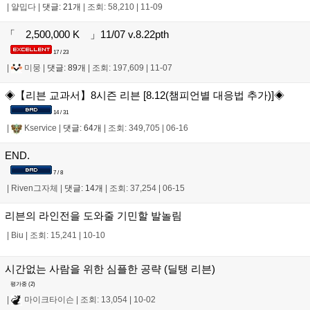
|
얄밉다
|
댓글: 21개
|
조회: 58,210
|
11-09
「 2,500,000 K 」11/07 v.8.22pth
17 / 23
|
미뭉
|
댓글: 89개
|
조회: 197,609
|
11-07
◈【리븐 교과서】8시즌 리븐 [8.12(챔피언별 대응법 추가)]◈
14 / 31
|
Kservice
|
댓글: 64개
|
조회: 349,705
|
06-16
END.
7 / 8
|
Riven그자체
|
댓글: 14개
|
조회: 37,254
|
06-15
리븐의 라인전을 도와줄 기민할 발놀림
|
Biu
|
조회: 15,241
|
10-10
시간없는 사람을 위한 심플한 공략 (딜탱 리븐)
평가중 (
2
)
|
마이크타이슨
|
조회: 13,054
|
10-02