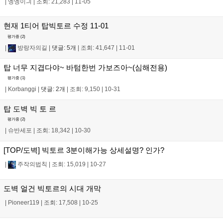
|
엥엥이긔
|
조회: 21,283
|
11-05
현재 1티어 탑빅토르 수정 11-01
평가중 (
2
)
|
방랑자의길
|
댓글: 5개
|
조회: 41,647
|
11-01
탑 너무 지겹다야~ 바텀한번 가보즈아~(심해전용)
평가중 (
1
)
|
Korbanggi
|
댓글: 2개
|
조회: 9,150
|
10-31
탑 도벽 빅 토 르
평가중 (
2
)
|
슈반세포
|
조회: 18,342
|
10-30
[TOP/도벽] 빅토르 3분이해가능 상세설명? 인가?
|
주작의법칙
|
조회: 15,019
|
10-27
도벽 얼건 빅토르의 시대 개막
|
Pioneer119
|
조회: 17,508
|
10-25