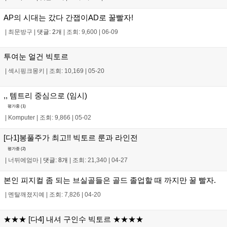
AP의 시대는 갔다 간잽이AD로 꿀빨자!
|
최문방구
|
댓글: 2개
|
조회: 9,600
|
06-09
투여눈 얼건 빅토르
|
섹시핑크몽키
|
조회: 10,169
|
05-20
,, 템트리 중심으로 (임시)
평가중 (
1
)
|
Komputer
|
조회: 9,866
|
05-02
[다1]봉풀주가 최고!! 빅토르 룬과 라인전
평가중 (
2
)
|
너뒤에엄마
|
댓글: 8개
|
조회: 21,340
|
04-27
본인 피지컬 좀 되는 브실골들은 골드 졸업할 때 까지만 꿀 빨자.
|
멘탈깨졌지예
|
조회: 7,826
|
04-20
★★★ [다4] 내셔 구인수 빅토르 ★★★★