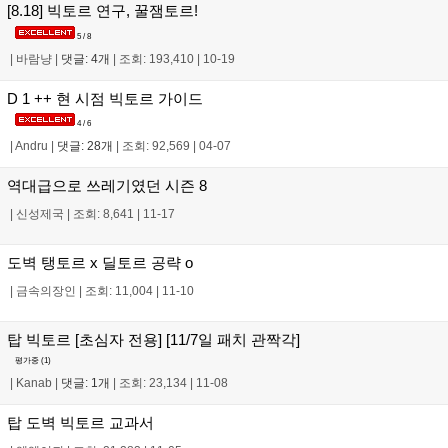
[8.18] 빅토르 연구, 꿀잼토르!
5 / 8
|
바람냥
|
댓글: 4개
|
조회: 193,410
|
10-19
D 1 ++ 현 시점 빅토르 가이드
4 / 6
|
Andru
|
댓글: 28개
|
조회: 92,569
|
04-07
역대급으로 쓰레기였던 시즌 8
|
신성제국
|
조회: 8,641
|
11-17
도벽 탱토르 x 딜토르 공략 o
|
금속의장인
|
조회: 11,004
|
11-10
탑 빅토르 [초심자 전용] [11/7일 패치 관짝각]
평가중 (
1
)
|
Kanab
|
댓글: 1개
|
조회: 23,134
|
11-08
탑 도벽 빅토르 교과서