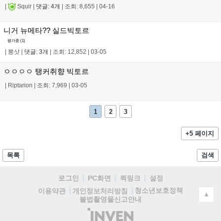
|
Squir
|
댓글: 4개
|
조회: 8,655
|
04-16
니거 뉴메타?? 실드빅토르
평가중 (
1
)
|
뽕샷
|
댓글: 3개
|
조회: 12,852
|
03-05
ㅇㅇㅇㅇ 탱커취향 빅토르
|
Riptarion
|
조회: 7,969
|
03-05
1
2
3
+5 페이지
목록
검색
로그인
PC화면
퀵링크
설정
청소년보호정책
이용약관
개인정보처리방침
▲
불법촬영물신고안내
(주)