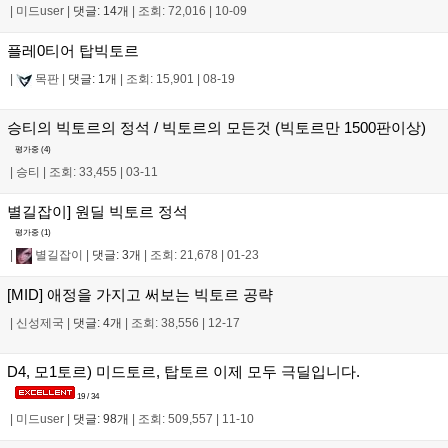
|
미드user
|
댓글: 14개
|
조회: 72,016
|
10-09
플레0티어 탑빅토르
|
목판
|
댓글: 1개
|
조회: 15,901
|
08-19
승티의 빅토르의 정석 / 빅토르의 모든것 (빅토르만 1500판이상)
평가중 (
4
)
|
승티
|
조회: 33,455
|
03-11
별길잡이] 원딜 빅토르 정석
평가중 (
1
)
|
별길잡이
|
댓글: 3개
|
조회: 21,678
|
01-23
[MID] 애정을 가지고 써보는 빅토르 공략
|
신성제국
|
댓글: 4개
|
조회: 38,556
|
12-17
D4, 모1토르) 미드토르, 탑토르 이제 모두 극딜입니다.
19 / 34
|
미드user
|
댓글: 98개
|
조회: 509,557
|
11-10