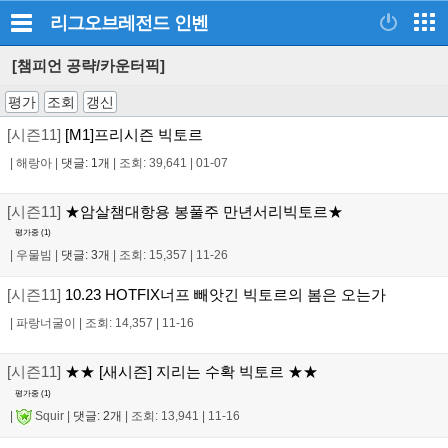
리그오브레전드
인벤
[챔피언 공략/카운터픽]
평가
조회
갱신
[시즌11]
[M1]프리시즌 빅토르
|
해랑아
|
댓글: 1개
|
조회: 39,641
|
01-07
[시즌11]
★암살챔대항용 봉풀주 만년서리빅토르★
평가중 (
1
)
|
우물빔
|
댓글: 3개
|
조회: 15,357
|
11-26
[시즌11]
10.23 HOTFIX너프 빼앗긴 빅토르의 봄은 오는가
|
파랑너굴이
|
조회: 14,357
|
11-16
[시즌11]
★★ [새시즌] 지리는 수확 빅토르 ★★
평가중 (
1
)
|
Squir
|
댓글: 2개
|
조회: 13,941
|
11-16