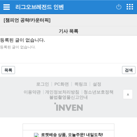
리그오브레전드
인벤
[챔피언 공략/카운터픽]
기사 목록
등록된 글이 없습니다.
등록된 글이 없습니다.
목록
검색
로그인
PC화면
퀵링크
설정
청소년보호정책
이용약관
개인정보처리방침
▲
불법촬영물신고안내
(주)
인
벤