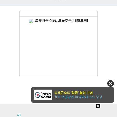
인
벤
드래곤소드 '압긍' 달성 기념
축하 댓글달면 10 명에게 코드 증정
AD