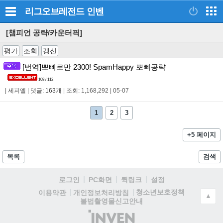
리그오브레전드
인벤
[챔피언 공략/카운터픽]
평가
조회
갱신
[번역]뽀삐로만 2300! SpamHappy 뽀삐공략
108 / 112
|
세피엘
|
댓글: 163개
|
조회: 1,168,292
|
05-07
1
2
3
+5 페이지
목록
검색
로그인
PC화면
퀵링크
설정
청소년보호정책
이용약관
개인정보처리방침
▲
불법촬영물신고안내
(주)