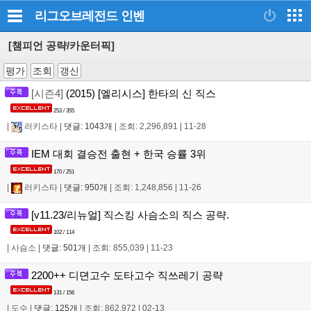
리그오브레전드
인벤
[챔피언 공략/카운터픽]
평가
조회
갱신
[시즌4]
(2015) [엘리시스] 한타의 신 직스
253 / 355
|
러키스타
|
댓글: 1043개
|
조회: 2,296,891
|
11-28
IEM 대회 결승전 출현 + 한국 승률 3위
170 / 251
|
러키스타
|
댓글: 950개
|
조회: 1,248,856
|
11-26
[v11.23/리뉴얼] 직스킹 사슴소의 직스 공략.
102 / 114
|
사슴소
|
댓글: 501개
|
조회: 855,039
|
11-23
2200++ 디뎐고수 도타고수 직쓰레기 공략
131 / 156
|
도수
|
댓글: 125개
|
조회: 862,972
|
02-13