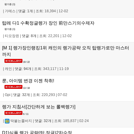
평가중 (
1
)
|
가메스
|
댓글: 1개
|
조회: 18,394
|
12-02
탑레 다1 수확정글렝가 장인 前만스기의수제자
평가중 (
1
)
|
티모장윈
|
댓글: 8개
|
조회: 22,201
|
12-02
[M 1] 렝가장인랭킹1위 캐인의 렝가공략 오직 탑렝가로만 마스터
까지
19 / 22
|
캐인
|
댓글: 94개
|
조회: 343,117
|
11-19
룬, 아이템 변경 이젠 착취!
13 / 18
|
Gpi
|
댓글: 32개
|
조회: 220,293
|
07-02
렝가 지침서[간단하게 보는 롤백렝가]
6 / 11
|
딱붙는쫄바지
|
댓글: 32개
|
조회: 185,837
|
02-24
D1)심플 렝가 공략(탑,정글)2차수정