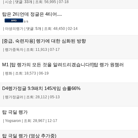
|
시순
|
댓글: 33개
|
조회: 56,995
|
07-18
탑은 2티언데 정글은 4티어....
3 / 5
|
야생의렝가
|
댓글: 5개
|
조회: 48,450
|
02-14
[중급, 숙련자용] 렝가에 대한 심화된 방향
|
렝가중독자
|
조회: 11,913
|
07-17
M1 [탑 렝가의 모든 것을 알려드리겠습니다!!]탑 렝가 원챔러
|
렝화
|
조회: 18,573
|
06-19
D4렝가정글 9.9패치 145게임 승률66%
|
렝가정글러
|
조회: 28,112
|
05-13
탑 극딜 렝가
|
Yogsaron
|
조회: 28,967
|
12-17
탑 극딜 렝가 (영상 추가중)