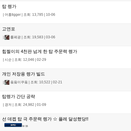
탑 렝가
|
어흥tigger
|
조회: 13,785
|
10-06
고연포
|
롤폐광
|
조회: 19,583
|
03-06
힙찔이의 4천판 넘게 한 탑 주문력 렝가
|
시순
|
조회: 12,046
|
02-29
개인 저장용 렝가 빌드
|
욬욬이쿠욬
|
조회: 10,522
|
02-21
탑렝가 간단 공략
|
갱저
|
조회: 24,982
|
01-09
선 데켑 탑 극 주문력 렝가 ☆ 플레 달성했당!!
8 / 15