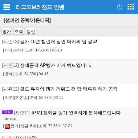
리그오브레전드
인벤
[챔피언 공략/카운터픽]
평가
조회
갱신
[시즌13]
렝가 10년 챌린저 장인 더기의 탑 공략
|
더기김경덕
|
조회: 145,439
|
03-18
[시즌12]
선제공격 AP렝가 이거 히트입니다.
|
윤싀
|
조회: 54,386
|
04-15
[시즌12]
골드 유저의 렝가 리워크 전 탑 탱루저 렝가 공략
|
아우렝가온솔
|
조회: 50,789
|
03-15
[시즌11]
[GM] 점화텔 렝가 완벽하게 분석해드립니다
평가중 (
3
)
|
몽커
|
댓글: 6개
|
조회: 77,550
|
07-21