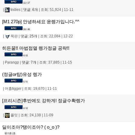
11 / 17
|
tndies
|
댓글: 6개
|
조회: 51,924
|
11-11
[M1 270p] 안녕하세요 윤렝가입니다.^^
24 / 46
|
목판
|
댓글: 25개
|
조회: 22,084
|
12-22
히든꿀!! 마법점멸 렝가정글 공략!!
4 / 8
|
Parangp
|
댓글: 7개
|
조회: 37,885
|
11-15
(정글or탑)유성 렝가
5 / 6
|
어흥tigger
|
조회: 19,670
|
11-11
[프리시즌]후반에도 강하게! 정글수확렝가
4 / 8
|
폴밋
|
조회: 24,138
|
11-09
딜이조아?탱이조아? ( o_o )?
평가중 (
3
)