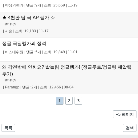
|
야생의렝가
|
댓글: 9개
|
조회: 25,659
|
11-19
★ 4천판 탑 극 AP 렝가 ☆
평가중 (
2
)
|
시순
|
조회: 19,183
|
11-17
정글 극딜렝가의 정석
|
버스태워줭
|
댓글: 5개
|
조회: 19,849
|
11-01
왜 감전밖에 안써요? 발놀림 정글렝가! (정글루트/정글링 깨알팁
추가)
평가중 (
2
)
|
Parangp
|
댓글: 2개
|
조회: 12,456
|
08-04
1
2
3
+5 페이지
목록
검색