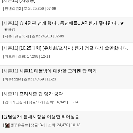
[시즌11]
(저장용)
|
인벤회원2
|
조회: 25,356
|
07-09
[시즌11]
☆ 4천판 넘게 했다.. 동년배들.. AP 렝가 좋다한다.. ★
평가중 (
1
)
|
시순
|
댓글: 6개
|
조회: 24,913
|
02-09
[시즌11]
[10.25패치] (유체화/포식자) 렝가 정글 다시 쓸만합니다.
|
지모란
|
조회: 17,298
|
12-11
[시즌11]
시즌11 태불방에 대항할 크라켄 탑 렝가
|
어흥tigger
|
조회: 14,469
|
11-23
[시즌11]
프리시즌 탑 렝가 공략
|
겜이기고싶다
|
댓글: 1개
|
조회: 16,945
|
11-14
[원딜렝가] 틈새시장을 이용한 티어상승
|
렝꾸유튜브
|
댓글: 3개
|
조회: 24,470
|
10-18