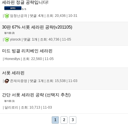
세라핀 정글 공략입니다!
5 / 5
|
엄청난공격
|
댓글: 4개
|
조회: 20,436
|
10-31
30판 67% 서폿 세라핀 공략(v201105)
평가중 (
2
)
|
yisrock
|
댓글: 1개
|
조회: 40,736
|
11-05
미드 빙결 리치베인 세라핀
|
Honestlys
|
조회: 22,560
|
11-05
서폿 세라핀
|
존재의증명
|
댓글: 1개
|
조회: 15,538
|
11-03
간단 서폿 세라핀 공략 (선택지 추천)
평가중 (
1
)
|
달리로리
|
조회: 10,713
|
11-03
1
2
3