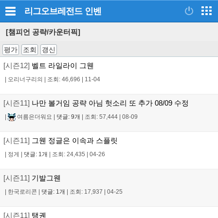
리그오브레전드
인벤
[챔피언 공략/카운터픽]
평가
조회
갱신
[시즌12]
벨트 라일라이 그웬
|
오리너구리의
|
조회: 46,696
|
11-04
[시즌11]
나만 볼거임 공략 아님 헛소리 또 추가 08/09 수정
|
여름은더워요
|
댓글: 9개
|
조회: 57,444
|
08-09
[시즌11]
그웬 정글은 이속과 스플릿
|
정게
|
댓글: 1개
|
조회: 24,435
|
04-26
[시즌11]
기발그웬
|
한국로리콘
|
댓글: 1개
|
조회: 17,937
|
04-25
[시즌11]
탱궨