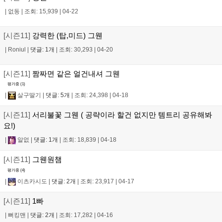
|
없동
|
조회: 15,939
|
04-22
[시즌11]
강력한 (탑,미드) 그웬
|
Roniul
|
댓글: 1개
|
조회: 30,293
|
04-20
[시즌11]
짬짜면 같은 얼건내셔 그웬
평가중 (
1
)
|
살구딸기
|
댓글: 5개
|
조회: 24,398
|
04-18
[시즌11]
서리불꽃 그웬 ( 공략이라 할건 없지만 템트리 공유해봐
요!)
|
알없
|
댓글: 1개
|
조회: 18,839
|
04-18
[시즌11]
그웬원챔
평가중 (
4
)
|
이츠카시도
|
댓글: 2개
|
조회: 23,917
|
04-17
[시즌11]
1빠
|
뻐킹맨
|
댓글: 2개
|
조회: 17,282
|
04-16